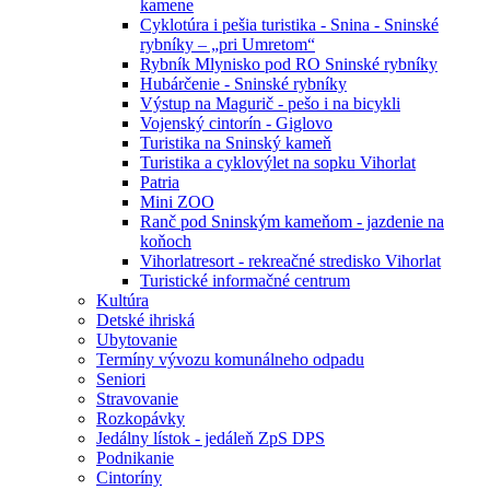
kamene
Cyklotúra i pešia turistika - Snina - Sninské
rybníky – „pri Umretom“
Rybník Mlynisko pod RO Sninské rybníky
Hubárčenie - Sninské rybníky
Výstup na Magurič - pešo i na bicykli
Vojenský cintorín - Giglovo
Turistika na Sninský kameň
Turistika a cyklovýlet na sopku Vihorlat
Patria
Mini ZOO
Ranč pod Sninským kameňom - jazdenie na
koňoch
Vihorlatresort - rekreačné stredisko Vihorlat
Turistické informačné centrum
Kultúra
Detské ihriská
Ubytovanie
Termíny vývozu komunálneho odpadu
Seniori
Stravovanie
Rozkopávky
Jedálny lístok - jedáleň ZpS DPS
Podnikanie
Cintoríny