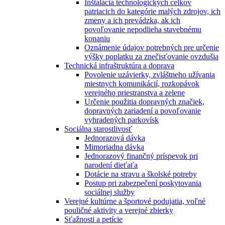
Inštalácia technologických celkov
patriacich do kategórie malých zdrojov, ich
zmeny a ich prevádzka, ak ich
povoľovanie nepodlieha stavebnému
konaniu
Oznámenie údajov potrebných pre určenie
výšky poplatku za znečisťovanie ovzdušia
Technická infraštruktúra a doprava
Povolenie uzávierky, zvláštneho užívania
miestnych komunikácií, rozkopávok
verejného priestranstva a zelene
Určenie použitia dopravných značiek,
dopravných zariadení a povoľovanie
vyhradených parkovísk
Sociálna starostlivosť
Jednorazová dávka
Mimoriadna dávka
Jednorazový finančný príspevok pri
narodení dieťaťa
Dotácie na stravu a školské potreby
Postup pri zabezpečení poskytovania
sociálnej služby
Verejné kultúrne a športové podujatia, voľné
pouličné aktivity a verejné zbierky
Sťažnosti a petície