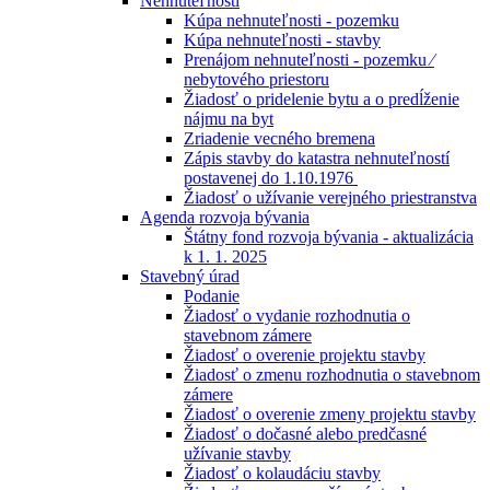
Nehnuteľnosti
Kúpa nehnuteľnosti - pozemku
Kúpa nehnuteľnosti - stavby
Prenájom nehnuteľnosti - pozemku ⁄
nebytového priestoru
Žiadosť o pridelenie bytu a o predĺženie
nájmu na byt
Zriadenie vecného bremena
Zápis stavby do katastra nehnuteľností
postavenej do 1.10.1976
Žiadosť o užívanie verejného priestranstva
Agenda rozvoja bývania
Štátny fond rozvoja bývania - aktualizácia
k 1. 1. 2025
Stavebný úrad
Podanie
Žiadosť o vydanie rozhodnutia o
stavebnom zámere
Žiadosť o overenie projektu stavby
Žiadosť o zmenu rozhodnutia o stavebnom
zámere
Žiadosť o overenie zmeny projektu stavby
Žiadosť o dočasné alebo predčasné
užívanie stavby
Žiadosť o kolaudáciu stavby