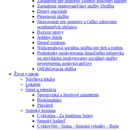
Zariadenie pre seniorov Domov pokojnej staroby
Zariadenie opatrovateľskej služby Družba
Denný stacionár
Prepravná služba
Stravovanie pre seniorov a ťažko zdravotne
postihnutých občanov
Rozvoz stravy
Jedálny lístok
Denné centrum
Nízkoprahová sociálna služba pre deti a rodinu
Podmienky poskytovania finančného príspevku
na prevádzku poskytovanej sociálnej služby
neverejnému poskytovateľovi
Odľahčovacia služba
Život v meste
Návšteva lekára
Lekárne
Šport a rekreácia
Športoviská a športové zariadenia
Biokúpalisko
Plaváreň
Sninský kompas
Cyklotúra - Za históriou Sniny
Sninský kaštieľ
Cyklovýlet - Snina - Sninské rybníky - Biele