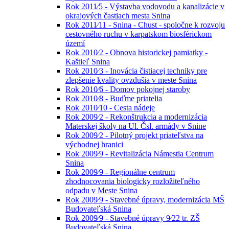
Rok 2011⁄5 - Výstavba vodovodu a kanalizácie v
okrajových častiach mesta Snina
Rok 2011⁄11 - Snina - Chust - spoločne k rozvoju
cestovného ruchu v karpatskom biosférickom
území
Rok 2010⁄2 - Obnova historickej pamiatky -
Kaštieľ Snina
Rok 2010⁄3 - Inovácia čistiacej techniky pre
zlepšenie kvality ovzdušia v meste Snina
Rok 2010⁄6 - Domov pokojnej staroby
Rok 2010⁄8 - Buďme priatelia
Rok 2010⁄10 - Cesta nádeje
Rok 2009⁄2 - Rekonštrukcia a modernizácia
Materskej školy na Ul. Čsl. armády v Snine
Rok 2009⁄2 - Pilotný projekt priateľstva na
východnej hranici
Rok 2009⁄9 - Revitalizácia Námestia Centrum
Snina
Rok 2009⁄9 - Regionálne centrum
zhodnocovania biologicky rozložiteľného
odpadu v Meste Snina
Rok 2009⁄9 - Stavebné úpravy, modernizácia MŠ
Budovateľská Snina
Rok 2009⁄9 - Stavebné úpravy 9⁄22 tr. ZŠ
Budovateľská Snina