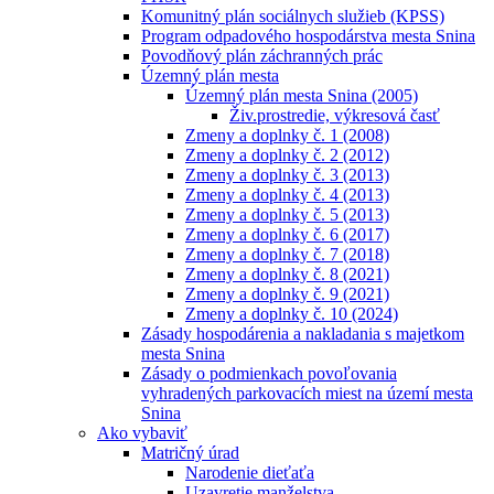
Komunitný plán sociálnych služieb (KPSS)
Program odpadového hospodárstva mesta Snina
Povodňový plán záchranných prác
Územný plán mesta
Územný plán mesta Snina (2005)
Živ.prostredie, výkresová časť
Zmeny a doplnky č. 1 (2008)
Zmeny a doplnky č. 2 (2012)
Zmeny a doplnky č. 3 (2013)
Zmeny a doplnky č. 4 (2013)
Zmeny a doplnky č. 5 (2013)
Zmeny a doplnky č. 6 (2017)
Zmeny a doplnky č. 7 (2018)
Zmeny a doplnky č. 8 (2021)
Zmeny a doplnky č. 9 (2021)
Zmeny a doplnky č. 10 (2024)
Zásady hospodárenia a nakladania s majetkom
mesta Snina
Zásady o podmienkach povoľovania
vyhradených parkovacích miest na území mesta
Snina
Ako vybaviť
Matričný úrad
Narodenie dieťaťa
Uzavretie manželstva