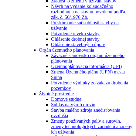
Žiadosť o zmenu v užívaní stavby
Návrh na vydanie kolaudačného
rozhodnutia na stavbu povolenú podľa
zák. č. 50/1976 Zb.
Preskúmanie spôsobilosti stavby na
užívanie
Potvrdenie o veku stavby
Ohlásenie drobnej stavby
Ohlásenie stavebných úprav
Orgán územného plánovania
Záväzné stanovisko orgánu územného
plánovania
Územnoplánovacia informácia (UPI)
Zmena Územného plánu (ÚPN) mesta
Snina
Potvrdenie výnimky zo zákazu drobenia
pozemkov
Životné prostredie
Domové studne
Súhlas na výrub drevín
Stavba malého zdroja znečisťovania
ovzdušia
Zmeny používaných palív a surovín,
zmeny technologických zariadení a zmeny
ich užívania