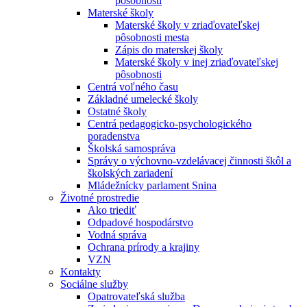
pôsobnosti
Materské školy
Materské školy v zriaďovateľskej
pôsobnosti mesta
Zápis do materskej školy
Materské školy v inej zriaďovateľskej
pôsobnosti
Centrá voľného času
Základné umelecké školy
Ostatné školy
Centrá pedagogicko-psychologického
poradenstva
Školská samospráva
Správy o výchovno-vzdelávacej činnosti škôl a
školských zariadení
Mládežnícky parlament Snina
Životné prostredie
Ako triediť
Odpadové hospodárstvo
Vodná správa
Ochrana prírody a krajiny
VZN
Kontakty
Sociálne služby
Opatrovateľská služba