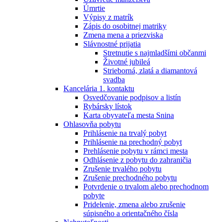
Úmrtie
Výpisy z matrík
Zápis do osobitnej matriky
Zmena mena a priezviska
Slávnostné prijatia
Stretnutie s najmladšími občanmi
Životné jubileá
Strieborná, zlatá a diamantová
svadba
Kancelária 1. kontaktu
Osvedčovanie podpisov a listín
Rybársky lístok
Karta obyvateľa mesta Snina
Ohlasovňa pobytu
Prihlásenie na trvalý pobyt
Prihlásenie na prechodný pobyt
Prehlásenie pobytu v rámci mesta
Odhlásenie z pobytu do zahraničia
Zrušenie trvalého pobytu
Zrušenie prechodného pobytu
Potvrdenie o trvalom alebo prechodnom
pobyte
Pridelenie, zmena alebo zrušenie
súpisného a orientačného čísla