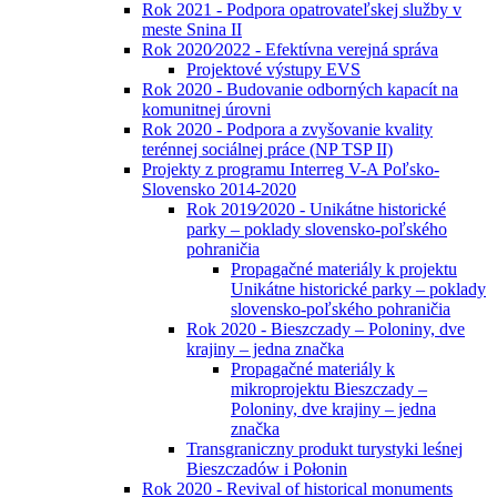
Rok 2021 - Podpora opatrovateľskej služby v
meste Snina II
Rok 2020⁄2022 - Efektívna verejná správa
Projektové výstupy EVS
Rok 2020 - Budovanie odborných kapacít na
komunitnej úrovni
Rok 2020 - Podpora a zvyšovanie kvality
terénnej sociálnej práce (NP TSP II)
Projekty z programu Interreg V-A Poľsko-
Slovensko 2014-2020
Rok 2019⁄2020 - Unikátne historické
parky – poklady slovensko-poľského
pohraničia
Propagačné materiály k projektu
Unikátne historické parky – poklady
slovensko-poľského pohraničia
Rok 2020 - Bieszczady – Poloniny, dve
krajiny – jedna značka
Propagačné materiály k
mikroprojektu Bieszczady –
Poloniny, dve krajiny – jedna
značka
Transgraniczny produkt turystyki leśnej
Bieszczadów i Połonin
Rok 2020 - Revival of historical monuments