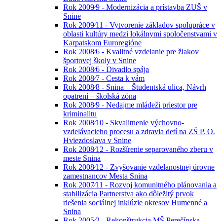
Rok 2009⁄9 - Modernizácia a prístavba ZUŠ v
Snine
Rok 2009⁄11 - Vytvorenie základov spolupráce v
oblasti kultúry medzi lokálnymi spoločenstvami v
Karpatskom Euroregióne
Rok 2008⁄6 - Kvalitné vzdelanie pre žiakov
športovej školy v Snine
Rok 2008⁄6 - Divadlo spája
Rok 2008⁄7 - Cesta k vám
Rok 2008⁄8 - Snina – Študentská ulica, Návrh
opatrení – školská zóna
Rok 2008⁄9 - Nedajme mládeži priestor pre
kriminalitu
Rok 2008⁄10 - Skvalitnenie výchovno-
vzdelávacieho procesu a zdravia detí na ZŠ P. O.
Hviezdoslava v Snine
Rok 2008⁄12 - Rozšírenie separovaného zberu v
meste Snina
Rok 2008⁄12 - Zvyšovanie vzdelanostnej úrovne
zamestnancov Mesta Snina
Rok 2007⁄11 - Rozvoj komunitného plánovania a
stabilizácia Partnerstva ako dôležitý prvok
riešenia sociálnej inklúzie okresov Humenné a
Snina
Rok 2005⁄2 - Rekonštrukcia MŠ Perečínska