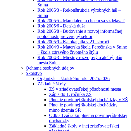
Snina
Rok 2005⁄3 - Rekonštrukcia výrobných hál –
Snina
Rok 2005⁄5 - Mám talent a chcem sa vzdelávať
Rok 2005⁄6 - Detská duša
Rok 2005⁄8 - Budovanie a rozvoj informačnej
spoločnosti pre verejný sektor
Rok 2005⁄9 - Kalokagatia v 21. storočí
Rok 2004⁄3 - Materská škola Perečínska v Snine
– škola zdravého životného štýlu
Rok 2004⁄3 - Miestny rozvojový a akčný plán
mesta Snina
Ochrana osobných údajov
Školstvo
Organizácia školského roka 2025/2026
Základné školy
ZŠ v zriaďovateľskej pôsobnosti mesta
Zápis do 1. ročníka ZŠ
Plnenie povinnej školskej dochádzky v ZŠ
Plnenie povinnej školskej dochádzky
mimo územia SR
Odklad začiatku plnenia povinnej školskej
dochádzky
Základné školy v inej zriaďovateľskej