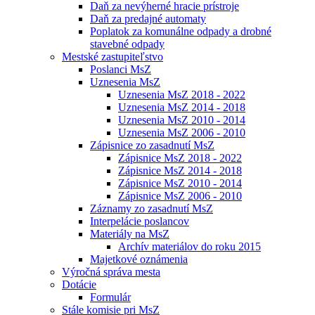
Daň za nevýherné hracie prístroje
Daň za predajné automaty
Poplatok za komunálne odpady a drobné
stavebné odpady
Mestské zastupiteľstvo
Poslanci MsZ
Uznesenia MsZ
Uznesenia MsZ 2018 - 2022
Uznesenia MsZ 2014 - 2018
Uznesenia MsZ 2010 - 2014
Uznesenia MsZ 2006 - 2010
Zápisnice zo zasadnutí MsZ
Zápisnice MsZ 2018 - 2022
Zápisnice MsZ 2014 - 2018
Zápisnice MsZ 2010 - 2014
Zápisnice MsZ 2006 - 2010
Záznamy zo zasadnutí MsZ
Interpelácie poslancov
Materiály na MsZ
Archív materiálov do roku 2015
Majetkové oznámenia
Výročná správa mesta
Dotácie
Formulár
Stále komisie pri MsZ