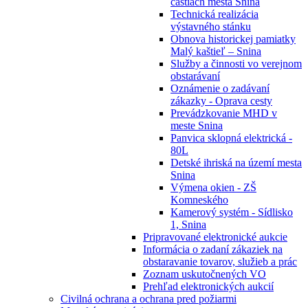
častiach mesta Snina
Technická realizácia
výstavného stánku
Obnova historickej pamiatky
Malý kaštieľ – Snina
Služby a činnosti vo verejnom
obstarávaní
Oznámenie o zadávaní
zákazky - Oprava cesty
Prevádzkovanie MHD v
meste Snina
Panvica sklopná elektrická -
80L
Detské ihriská na území mesta
Snina
Výmena okien - ZŠ
Komneského
Kamerový systém - Sídlisko
1, Snina
Pripravované elektronické aukcie
Informácia o zadaní zákaziek na
obstaravanie tovarov, služieb a prác
Zoznam uskutočnených VO
Prehľad elektronických aukcií
Civilná ochrana a ochrana pred požiarmi