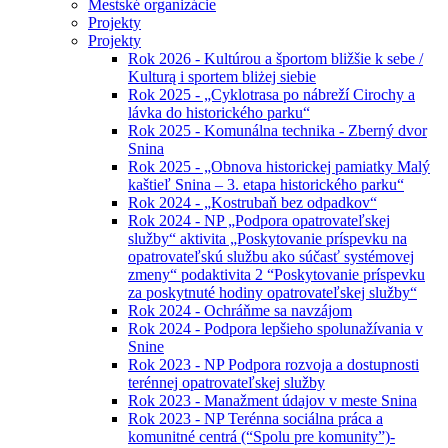
Mestské organizácie
Projekty
Projekty
Rok 2026 - Kultúrou a športom bližšie k sebe /
Kulturą i sportem bliżej siebie
Rok 2025 - „Cyklotrasa po nábreží Cirochy a
lávka do historického parku“
Rok 2025 - Komunálna technika - Zberný dvor
Snina
Rok 2025 - „Obnova historickej pamiatky Malý
kaštieľ Snina – 3. etapa historického parku“
Rok 2024 - „Kostrubaň bez odpadkov“
Rok 2024 - NP „Podpora opatrovateľskej
služby“ aktivita „Poskytovanie príspevku na
opatrovateľskú službu ako súčasť systémovej
zmeny“ podaktivita 2 “Poskytovanie príspevku
za poskytnuté hodiny opatrovateľskej služby“
Rok 2024 - Ochráňme sa navzájom
Rok 2024 - Podpora lepšieho spolunažívania v
Snine
Rok 2023 - NP Podpora rozvoja a dostupnosti
terénnej opatrovateľskej služby
Rok 2023 - Manažment údajov v meste Snina
Rok 2023 - NP Terénna sociálna práca a
komunitné centrá (“Spolu pre komunity”)-