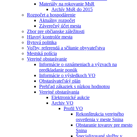
Materiály na rokovanie MsR
Archív MsR do 2015
Rozpočet a hospodárenie
Aktuálny rozpočet
Záverečný účet mesta
Zbor pre občianske záležitosti
Hlavný kontrolór mesta
Bytová politika
Voľby, referendá a sčítanie obyvateľstva
Mestská polícia
Verejné obstarávanie
Informácie o oznámeniach a výzvach na
predkladanie ponúk
Informácie o výsledkoch VO
Obstarávateľský plán
Prehľad zákaziek s nízkou hodnotou
Verejné obstarávania
Elektronické aukcie
Archiv VO
Profil VO
Rekonštrukcia verejného
osvetlenia v meste Snina
Obstaranie tovarov pre mesto
Snina
Špecializované služby v