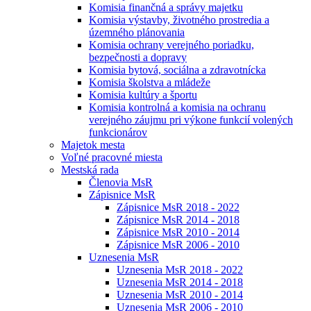
Komisia finančná a správy majetku
Komisia výstavby, životného prostredia a
územného plánovania
Komisia ochrany verejného poriadku,
bezpečnosti a dopravy
Komisia bytová, sociálna a zdravotnícka
Komisia školstva a mládeže
Komisia kultúry a športu
Komisia kontrolná a komisia na ochranu
verejného záujmu pri výkone funkcií volených
funkcionárov
Majetok mesta
Voľné pracovné miesta
Mestská rada
Členovia MsR
Zápisnice MsR
Zápisnice MsR 2018 - 2022
Zápisnice MsR 2014 - 2018
Zápisnice MsR 2010 - 2014
Zápisnice MsR 2006 - 2010
Uznesenia MsR
Uznesenia MsR 2018 - 2022
Uznesenia MsR 2014 - 2018
Uznesenia MsR 2010 - 2014
Uznesenia MsR 2006 - 2010