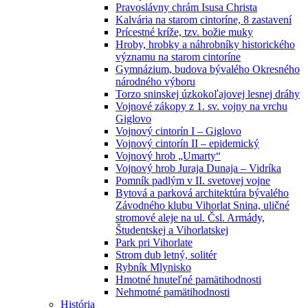
Pravoslávny chrám Isusa Christa
Kalvária na starom cintoríne, 8 zastavení
Prícestné kríže, tzv. božie muky
Hroby, hrobky a náhrobníky historického
významu na starom cintoríne
Gymnázium, budova bývalého Okresného
národného výboru
Torzo sninskej úzkokoľajovej lesnej dráhy
Vojnové zákopy z 1. sv. vojny na vrchu
Giglovo
Vojnový cintorín I – Giglovo
Vojnový cintorín II – epidemický
Vojnový hrob „Umarty“
Vojnový hrob Juraja Dunaja – Vidríka
Pomník padlým v II. svetovej vojne
Bytová a parková architektúra bývalého
Závodného klubu Vihorlat Snina, uličné
stromové aleje na ul. Čsl. Armády,
Študentskej a Vihorlatskej
Park pri Vihorlate
Strom dub letný, solitér
Rybník Mlynisko
Hmotné hnuteľné pamätihodnosti
Nehmotné pamätihodnosti
História