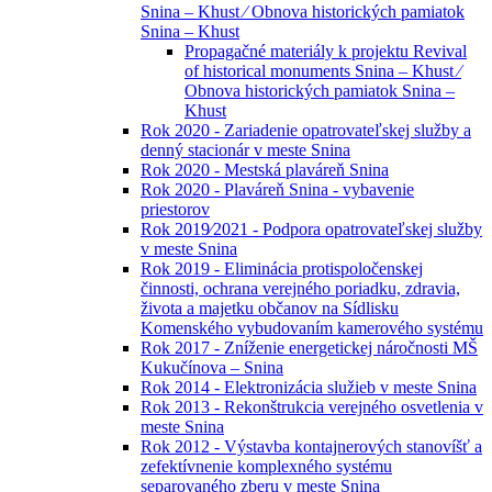
Snina – Khust ⁄ Obnova historických pamiatok
Snina – Khust
Propagačné materiály k projektu Revival
of historical monuments Snina – Khust ⁄
Obnova historických pamiatok Snina –
Khust
Rok 2020 - Zariadenie opatrovateľskej služby a
denný stacionár v meste Snina
Rok 2020 - Mestská plaváreň Snina
Rok 2020 - Plaváreň Snina - vybavenie
priestorov
Rok 2019⁄2021 - Podpora opatrovateľskej služby
v meste Snina
Rok 2019 - Eliminácia protispoločenskej
činnosti, ochrana verejného poriadku, zdravia,
života a majetku občanov na Sídlisku
Komenského vybudovaním kamerového systému
Rok 2017 - Zníženie energetickej náročnosti MŠ
Kukučínova – Snina
Rok 2014 - Elektronizácia služieb v meste Snina
Rok 2013 - Rekonštrukcia verejného osvetlenia v
meste Snina
Rok 2012 - Výstavba kontajnerových stanovíšť a
zefektívnenie komplexného systému
separovaného zberu v meste Snina