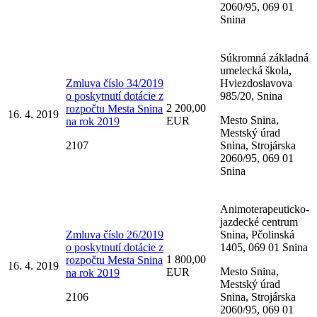
2060/95, 069 01
Snina
Súkromná základná
umelecká škola,
Zmluva číslo 34/2019
Hviezdoslavova
o poskytnutí dotácie z
985/20, Snina
2 200,00
rozpočtu Mesta Snina
16. 4. 2019
Mesto Snina,
EUR
na rok 2019
Mestský úrad
2107
Snina, Strojárska
2060/95, 069 01
Snina
Animoterapeuticko-
jazdecké centrum
Zmluva číslo 26/2019
Snina, Pčolinská
o poskytnutí dotácie z
1405, 069 01 Snina
1 800,00
rozpočtu Mesta Snina
16. 4. 2019
Mesto Snina,
EUR
na rok 2019
Mestský úrad
2106
Snina, Strojárska
2060/95, 069 01