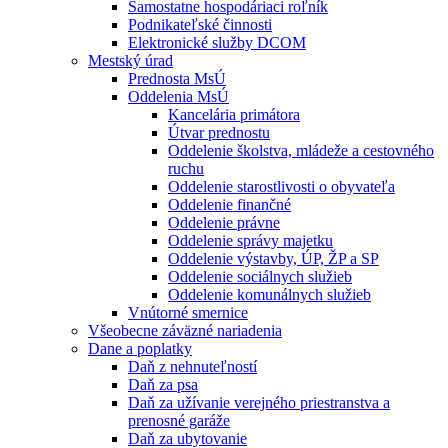
Samostatne hospodáriaci roľník
Podnikateľské činnosti
Elektronické služby DCOM
Mestský úrad
Prednosta MsÚ
Oddelenia MsÚ
Kancelária primátora
Útvar prednostu
Oddelenie školstva, mládeže a cestovného
ruchu
Oddelenie starostlivosti o obyvateľa
Oddelenie finančné
Oddelenie právne
Oddelenie správy majetku
Oddelenie výstavby, ÚP, ŽP a SP
Oddelenie sociálnych služieb
Oddelenie komunálnych služieb
Vnútorné smernice
Všeobecne záväzné nariadenia
Dane a poplatky
Daň z nehnuteľností
Daň za psa
Daň za užívanie verejného priestranstva a
prenosné garáže
Daň za ubytovanie