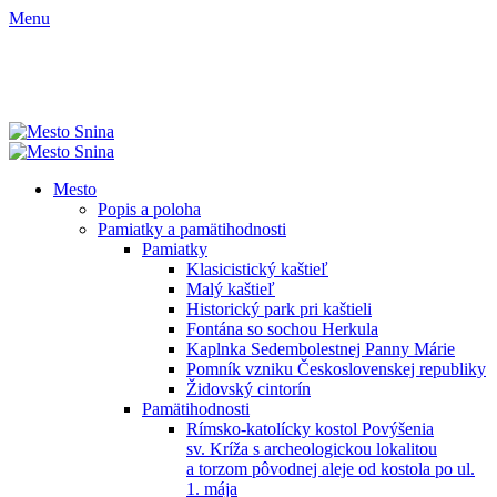
Menu
Mesto
Popis a poloha
Pamiatky a pamätihodnosti
Pamiatky
Klasicistický kaštieľ
Malý kaštieľ
Historický park pri kaštieli
Fontána so sochou Herkula
Kaplnka Sedembolestnej Panny Márie
Pomník vzniku Československej republiky
Židovský cintorín
Pamätihodnosti
Rímsko-katolícky kostol Povýšenia
sv. Kríža s archeologickou lokalitou
a torzom pôvodnej aleje od kostola po ul.
1. mája