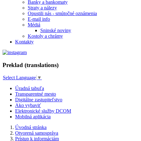
Banky a bankomaty
Straty a nálezy
Opustili nás - smútočné oznámenia
E-mail info
Médiá
Sninské noviny
Kostoly a chrámy
Kontakty
Preklad (translations)
Select Language
▼
Úradná tabuľa
Transparentné mesto
Digitálne zastupiteľstvo
Ako vybaviť
Elektronické služby DCOM
Mobilná aplikácia
Úvodná stránka
Otvorená samospráva
Prístup k informáciám