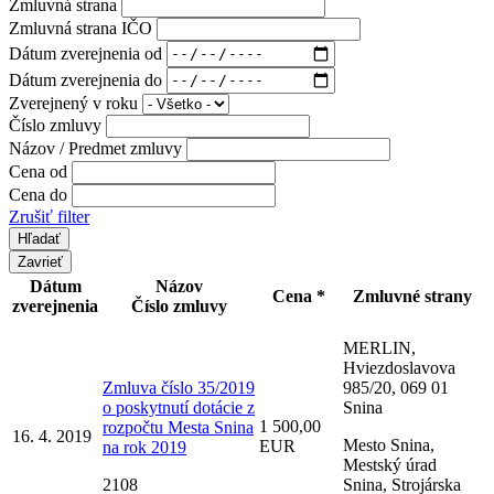
Zmluvná strana
Zmluvná strana IČO
Dátum zverejnenia od
Dátum zverejnenia do
Zverejnený v roku
Číslo zmluvy
Názov / Predmet zmluvy
Cena od
Cena do
Zrušiť filter
Zavrieť
Dátum
Názov
Cena *
Zmluvné strany
zverejnenia
Číslo zmluvy
MERLIN,
Hviezdoslavova
Zmluva číslo 35/2019
985/20, 069 01
o poskytnutí dotácie z
Snina
1 500,00
rozpočtu Mesta Snina
16. 4. 2019
Mesto Snina,
EUR
na rok 2019
Mestský úrad
2108
Snina, Strojárska