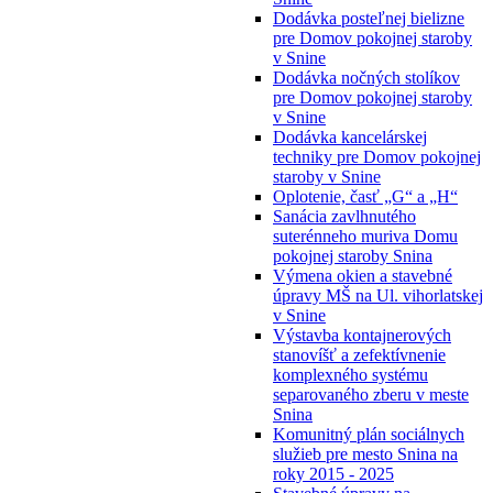
Dodávka posteľnej bielizne
pre Domov pokojnej staroby
v Snine
Dodávka nočných stolíkov
pre Domov pokojnej staroby
v Snine
Dodávka kancelárskej
techniky pre Domov pokojnej
staroby v Snine
Oplotenie, časť „G“ a „H“
Sanácia zavlhnutého
suterénneho muriva Domu
pokojnej staroby Snina
Výmena okien a stavebné
úpravy MŠ na Ul. vihorlatskej
v Snine
Výstavba kontajnerových
stanovíšť a zefektívnenie
komplexného systému
separovaného zberu v meste
Snina
Komunitný plán sociálnych
služieb pre mesto Snina na
roky 2015 - 2025