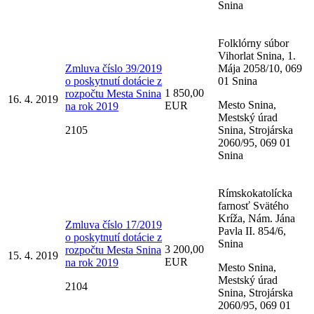
Snina
Folklórny súbor
Vihorlat Snina, 1.
Zmluva číslo 39/2019
Mája 2058/10, 069
o poskytnutí dotácie z
01 Snina
1 850,00
rozpočtu Mesta Snina
16. 4. 2019
Mesto Snina,
EUR
na rok 2019
Mestský úrad
2105
Snina, Strojárska
2060/95, 069 01
Snina
Rímskokatolícka
farnosť Svätého
Kríža, Nám. Jána
Zmluva číslo 17/2019
Pavla II. 854/6,
o poskytnutí dotácie z
Snina
3 200,00
rozpočtu Mesta Snina
15. 4. 2019
EUR
na rok 2019
Mesto Snina,
Mestský úrad
2104
Snina, Strojárska
2060/95, 069 01