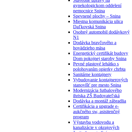
Stavebné úpravy na
gynekologickom oddelení
nemocnice Snina
Spevnené plochy – Snina
Miestna komunikácia ulica
Daľkovská Snina
Osobný automobil dodávkový
N1
Dodávka bravčového a
hovädzieho mäsa
Energetický certifikát budovy
Dom pokojnej staroby Snina
Pevné plastové lehátko s
polohovaním opierky chrbta
Sanitárne kontajnery
Vybudovanie kontajnerových
stanovíšť pre mesto Snina
Modernizácia futbalového
ihriska ZŠ Budovateľská
Dodávka a montáž zábradlia
Certifikácia a upgrade e-
aukčného sw, asisitenčný
program
Výstavba vodovodu a
kanalizácie v okrajových