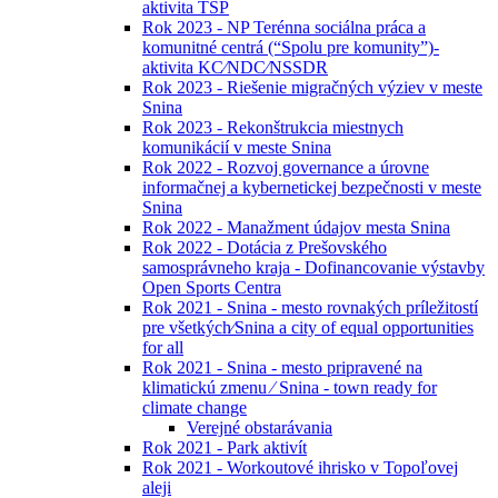
aktivita TSP
Rok 2023 - NP Terénna sociálna práca a
komunitné centrá (“Spolu pre komunity”)-
aktivita KC⁄NDC⁄NSSDR
Rok 2023 - Riešenie migračných výziev v meste
Snina
Rok 2023 - Rekonštrukcia miestnych
komunikácií v meste Snina
Rok 2022 - Rozvoj governance a úrovne
informačnej a kybernetickej bezpečnosti v meste
Snina
Rok 2022 - Manažment údajov mesta Snina
Rok 2022 - Dotácia z Prešovského
samosprávneho kraja - Dofinancovanie výstavby
Open Sports Centra
Rok 2021 - Snina - mesto rovnakých príležitostí
pre všetkých⁄Snina a city of equal opportunities
for all
Rok 2021 - Snina - mesto pripravené na
klimatickú zmenu ⁄ Snina - town ready for
climate change
Verejné obstarávania
Rok 2021 - Park aktivít
Rok 2021 - Workoutové ihrisko v Topoľovej
aleji