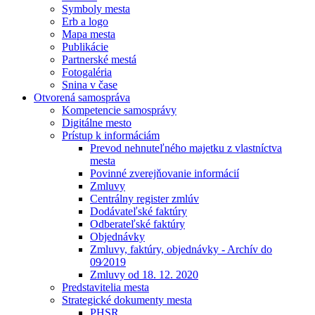
Symboly mesta
Erb a logo
Mapa mesta
Publikácie
Partnerské mestá
Fotogaléria
Snina v čase
Otvorená samospráva
Kompetencie samosprávy
Digitálne mesto
Prístup k informáciám
Prevod nehnuteľného majetku z vlastníctva
mesta
Povinné zverejňovanie informácií
Zmluvy
Centrálny register zmlúv
Dodávateľské faktúry
Odberateľské faktúry
Objednávky
Zmluvy, faktúry, objednávky - Archív do
09⁄2019
Zmluvy od 18. 12. 2020
Predstavitelia mesta
Strategické dokumenty mesta
PHSR