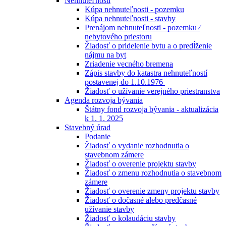
Nehnuteľnosti
Kúpa nehnuteľnosti - pozemku
Kúpa nehnuteľnosti - stavby
Prenájom nehnuteľnosti - pozemku ⁄
nebytového priestoru
Žiadosť o pridelenie bytu a o predĺženie
nájmu na byt
Zriadenie vecného bremena
Zápis stavby do katastra nehnuteľností
postavenej do 1.10.1976
Žiadosť o užívanie verejného priestranstva
Agenda rozvoja bývania
Štátny fond rozvoja bývania - aktualizácia
k 1. 1. 2025
Stavebný úrad
Podanie
Žiadosť o vydanie rozhodnutia o
stavebnom zámere
Žiadosť o overenie projektu stavby
Žiadosť o zmenu rozhodnutia o stavebnom
zámere
Žiadosť o overenie zmeny projektu stavby
Žiadosť o dočasné alebo predčasné
užívanie stavby
Žiadosť o kolaudáciu stavby