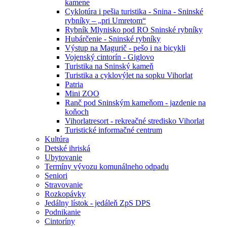
kamene
Cyklotúra i pešia turistika - Snina - Sninské
rybníky – „pri Umretom“
Rybník Mlynisko pod RO Sninské rybníky
Hubárčenie - Sninské rybníky
Výstup na Magurič - pešo i na bicykli
Vojenský cintorín - Giglovo
Turistika na Sninský kameň
Turistika a cyklovýlet na sopku Vihorlat
Patria
Mini ZOO
Ranč pod Sninským kameňom - jazdenie na
koňoch
Vihorlatresort - rekreačné stredisko Vihorlat
Turistické informačné centrum
Kultúra
Detské ihriská
Ubytovanie
Termíny vývozu komunálneho odpadu
Seniori
Stravovanie
Rozkopávky
Jedálny lístok - jedáleň ZpS DPS
Podnikanie
Cintoríny