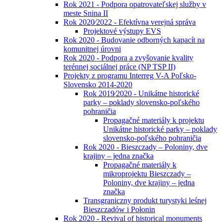
Rok 2021 - Podpora opatrovateľskej služby v
meste Snina II
Rok 2020⁄2022 - Efektívna verejná správa
Projektové výstupy EVS
Rok 2020 - Budovanie odborných kapacít na
komunitnej úrovni
Rok 2020 - Podpora a zvyšovanie kvality
terénnej sociálnej práce (NP TSP II)
Projekty z programu Interreg V-A Poľsko-
Slovensko 2014-2020
Rok 2019⁄2020 - Unikátne historické
parky – poklady slovensko-poľského
pohraničia
Propagačné materiály k projektu
Unikátne historické parky – poklady
slovensko-poľského pohraničia
Rok 2020 - Bieszczady – Poloniny, dve
krajiny – jedna značka
Propagačné materiály k
mikroprojektu Bieszczady –
Poloniny, dve krajiny – jedna
značka
Transgraniczny produkt turystyki leśnej
Bieszczadów i Połonin
Rok 2020 - Revival of historical monuments