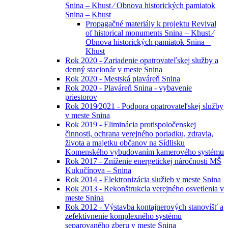
Snina – Khust ⁄ Obnova historických pamiatok
Snina – Khust
Propagačné materiály k projektu Revival
of historical monuments Snina – Khust ⁄
Obnova historických pamiatok Snina –
Khust
Rok 2020 - Zariadenie opatrovateľskej služby a
denný stacionár v meste Snina
Rok 2020 - Mestská plaváreň Snina
Rok 2020 - Plaváreň Snina - vybavenie
priestorov
Rok 2019⁄2021 - Podpora opatrovateľskej služby
v meste Snina
Rok 2019 - Eliminácia protispoločenskej
činnosti, ochrana verejného poriadku, zdravia,
života a majetku občanov na Sídlisku
Komenského vybudovaním kamerového systému
Rok 2017 - Zníženie energetickej náročnosti MŠ
Kukučínova – Snina
Rok 2014 - Elektronizácia služieb v meste Snina
Rok 2013 - Rekonštrukcia verejného osvetlenia v
meste Snina
Rok 2012 - Výstavba kontajnerových stanovíšť a
zefektívnenie komplexného systému
separovaného zberu v meste Snina