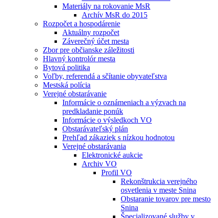
Materiály na rokovanie MsR
Archív MsR do 2015
Rozpočet a hospodárenie
Aktuálny rozpočet
Záverečný účet mesta
Zbor pre občianske záležitosti
Hlavný kontrolór mesta
Bytová politika
Voľby, referendá a sčítanie obyvateľstva
Mestská polícia
Verejné obstarávanie
Informácie o oznámeniach a výzvach na
predkladanie ponúk
Informácie o výsledkoch VO
Obstarávateľský plán
Prehľad zákaziek s nízkou hodnotou
Verejné obstarávania
Elektronické aukcie
Archiv VO
Profil VO
Rekonštrukcia verejného
osvetlenia v meste Snina
Obstaranie tovarov pre mesto
Snina
Špecializované služby v