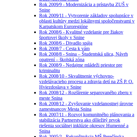
Rok 2009⁄9 - Modernizácia a prístavba ZUŠ v
Snine
Rok 2009⁄11 - Vytvorenie základov spolupráce v
oblasti kultúry medzi lokálnymi spoločenstvami v
Karpatskom Euroregióne
Rok 2008⁄6 - Kvalitné vzdelanie pre žiakov
športovej školy v Snine
Rok 2008⁄6 - Divadlo spája
Rok 2008⁄7 - Cesta k vám
Rok 2008⁄8 - Snina – Študentská ulica, Návrh
opatrení – školská zóna
Rok 2008⁄9 - Nedajme mládeži priestor pre
kriminalitu
Rok 2008⁄10 - Skvalitnenie výchovno-
vzdelávacieho procesu a zdravia detí na ZŠ P. O.
Hviezdoslava v Snine
Rok 2008⁄12 - Rozšírenie separovaného zberu v
meste Snina
Rok 2008⁄12 - Zvyšovanie vzdelanostnej úrovne
zamestnancov Mesta Snina
Rok 2007⁄11 - Rozvoj komunitného plánovania a
stabilizácia Partnerstva ako dôležitý prvok
riešenia sociálnej inklúzie okresov Humenné a
Snina
Rok 2005⁄2 - Rekonštrukcia MŠ Perečínska