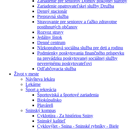
Zariadenie pre seniorov Domov pokojnej staroby
Zariadenie opatrovateľskej služby Družba
Denný stacionár
Prepravná služba
Stravovanie pre seniorov a ťažko zdravotne
postihnutých občanov
Rozvoz stravy
Jedálny lístok
Denné centrum
Nízkoprahová sociálna služba pre deti a rodinu
Podmienky poskytovania finančného príspevku
na prevádzku poskytovanej sociálnej služby
neverejnému poskytovateľovi
Odľahčovacia služba
Život v meste
Návšteva lekára
Lekárne
Šport a rekreácia
Športoviská a športové zariadenia
Biokúpalisko
Plaváreň
Sninský kompas
Cyklotúra - Za históriou Sniny
Sninský kaštieľ
Cyklovýlet - Snina - Sninské rybníky - Biele