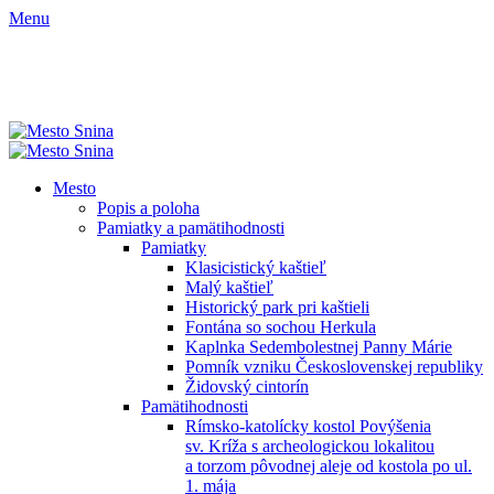
Menu
Mesto
Popis a poloha
Pamiatky a pamätihodnosti
Pamiatky
Klasicistický kaštieľ
Malý kaštieľ
Historický park pri kaštieli
Fontána so sochou Herkula
Kaplnka Sedembolestnej Panny Márie
Pomník vzniku Československej republiky
Židovský cintorín
Pamätihodnosti
Rímsko-katolícky kostol Povýšenia
sv. Kríža s archeologickou lokalitou
a torzom pôvodnej aleje od kostola po ul.
1. mája