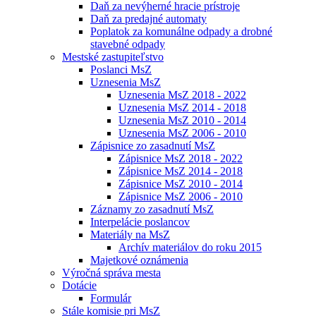
Daň za nevýherné hracie prístroje
Daň za predajné automaty
Poplatok za komunálne odpady a drobné
stavebné odpady
Mestské zastupiteľstvo
Poslanci MsZ
Uznesenia MsZ
Uznesenia MsZ 2018 - 2022
Uznesenia MsZ 2014 - 2018
Uznesenia MsZ 2010 - 2014
Uznesenia MsZ 2006 - 2010
Zápisnice zo zasadnutí MsZ
Zápisnice MsZ 2018 - 2022
Zápisnice MsZ 2014 - 2018
Zápisnice MsZ 2010 - 2014
Zápisnice MsZ 2006 - 2010
Záznamy zo zasadnutí MsZ
Interpelácie poslancov
Materiály na MsZ
Archív materiálov do roku 2015
Majetkové oznámenia
Výročná správa mesta
Dotácie
Formulár
Stále komisie pri MsZ