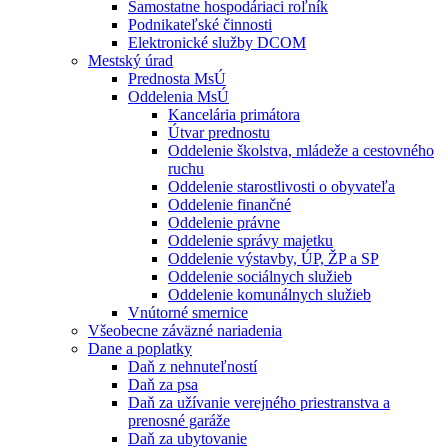
Samostatne hospodáriaci roľník
Podnikateľské činnosti
Elektronické služby DCOM
Mestský úrad
Prednosta MsÚ
Oddelenia MsÚ
Kancelária primátora
Útvar prednostu
Oddelenie školstva, mládeže a cestovného
ruchu
Oddelenie starostlivosti o obyvateľa
Oddelenie finančné
Oddelenie právne
Oddelenie správy majetku
Oddelenie výstavby, ÚP, ŽP a SP
Oddelenie sociálnych služieb
Oddelenie komunálnych služieb
Vnútorné smernice
Všeobecne záväzné nariadenia
Dane a poplatky
Daň z nehnuteľností
Daň za psa
Daň za užívanie verejného priestranstva a
prenosné garáže
Daň za ubytovanie