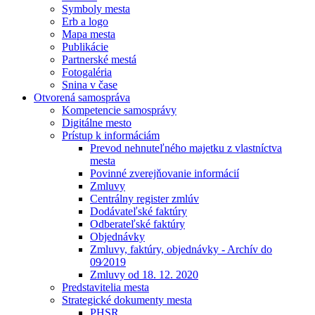
Symboly mesta
Erb a logo
Mapa mesta
Publikácie
Partnerské mestá
Fotogaléria
Snina v čase
Otvorená samospráva
Kompetencie samosprávy
Digitálne mesto
Prístup k informáciám
Prevod nehnuteľného majetku z vlastníctva
mesta
Povinné zverejňovanie informácií
Zmluvy
Centrálny register zmlúv
Dodávateľské faktúry
Odberateľské faktúry
Objednávky
Zmluvy, faktúry, objednávky - Archív do
09⁄2019
Zmluvy od 18. 12. 2020
Predstavitelia mesta
Strategické dokumenty mesta
PHSR