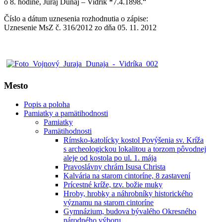
o 8. hodine, Juraj Dunaj – Vidrík *7.4.1898.“
Číslo a dátum uznesenia rozhodnutia o zápise:
Uznesenie MsZ č. 316/2012 zo dňa 05. 11. 2012
Mesto
Popis a poloha
Pamiatky a pamätihodnosti
Pamiatky
Pamätihodnosti
Rímsko-katolícky kostol Povýšenia sv. Kríža
s archeologickou lokalitou a torzom pôvodnej
aleje od kostola po ul. 1. mája
Pravoslávny chrám Isusa Christa
Kalvária na starom cintoríne, 8 zastavení
Prícestné kríže, tzv. božie muky
Hroby, hrobky a náhrobníky historického
významu na starom cintoríne
Gymnázium, budova bývalého Okresného
národného výboru