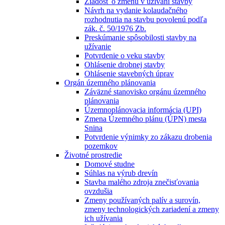
Žiadosť o zmenu v užívaní stavby
Návrh na vydanie kolaudačného
rozhodnutia na stavbu povolenú podľa
zák. č. 50/1976 Zb.
Preskúmanie spôsobilosti stavby na
užívanie
Potvrdenie o veku stavby
Ohlásenie drobnej stavby
Ohlásenie stavebných úprav
Orgán územného plánovania
Záväzné stanovisko orgánu územného
plánovania
Územnoplánovacia informácia (UPI)
Zmena Územného plánu (ÚPN) mesta
Snina
Potvrdenie výnimky zo zákazu drobenia
pozemkov
Životné prostredie
Domové studne
Súhlas na výrub drevín
Stavba malého zdroja znečisťovania
ovzdušia
Zmeny používaných palív a surovín,
zmeny technologických zariadení a zmeny
ich užívania