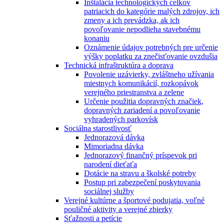
Inštalácia technologických celkov
patriacich do kategórie malých zdrojov, ich
zmeny a ich prevádzka, ak ich
povoľovanie nepodlieha stavebnému
konaniu
Oznámenie údajov potrebných pre určenie
výšky poplatku za znečisťovanie ovzdušia
Technická infraštruktúra a doprava
Povolenie uzávierky, zvláštneho užívania
miestnych komunikácií, rozkopávok
verejného priestranstva a zelene
Určenie použitia dopravných značiek,
dopravných zariadení a povoľovanie
vyhradených parkovísk
Sociálna starostlivosť
Jednorazová dávka
Mimoriadna dávka
Jednorazový finančný príspevok pri
narodení dieťaťa
Dotácie na stravu a školské potreby
Postup pri zabezpečení poskytovania
sociálnej služby
Verejné kultúrne a športové podujatia, voľné
pouličné aktivity a verejné zbierky
Sťažnosti a petície