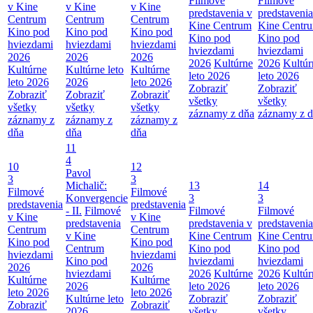
Filmové
Filmové
v Kine
v Kine
v Kine
predstavenia v
predstavenia
Centrum
Centrum
Centrum
Kine Centrum
Kine Centr
Kino pod
Kino pod
Kino pod
Kino pod
Kino pod
hviezdami
hviezdami
hviezdami
hviezdami
hviezdami
2026
2026
2026
2026
Kultúrne
2026
Kultúr
Kultúrne
Kultúrne leto
Kultúrne
leto 2026
leto 2026
leto 2026
2026
leto 2026
Zobraziť
Zobraziť
Zobraziť
Zobraziť
Zobraziť
všetky
všetky
všetky
všetky
všetky
záznamy z dňa
záznamy z 
záznamy z
záznamy z
záznamy z
dňa
dňa
dňa
11
4
10
12
Pavol
3
3
Michalič:
13
14
Filmové
Filmové
Konvergencie
3
3
predstavenia
predstavenia
- II.
Filmové
Filmové
Filmové
v Kine
v Kine
predstavenia
predstavenia v
predstavenia
Centrum
Centrum
v Kine
Kine Centrum
Kine Centr
Kino pod
Kino pod
Centrum
Kino pod
Kino pod
hviezdami
hviezdami
Kino pod
hviezdami
hviezdami
2026
2026
hviezdami
2026
Kultúrne
2026
Kultúr
Kultúrne
Kultúrne
2026
leto 2026
leto 2026
leto 2026
leto 2026
Kultúrne leto
Zobraziť
Zobraziť
Zobraziť
Zobraziť
2026
všetky
všetky