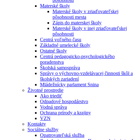
pôsobnosti
Materské školy
Materské školy v zriaďovateľskej
pôsobnosti mesta
Zápis do materskej školy
Materské školy v inej zriaďovateľskej
pôsobnosti
Centrá voľného času
Základné umelecké školy
Ostatné školy
Centrá pedagogicko-psychologického
poradenstva
Školská samospráva
Správy o výchovno-vzdelávacej činnosti škôl a
školských zariadení
Mládežnícky parlament Snina
Životné prostredie
Ako triediť
Odpadové hospodárstvo
Vodná správa
Ochrana prírody a krajiny
VZN
Kontakty
Sociálne služby
Opatrovateľská služba