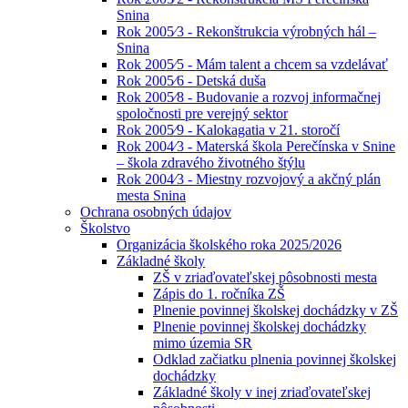
Snina
Rok 2005⁄3 - Rekonštrukcia výrobných hál –
Snina
Rok 2005⁄5 - Mám talent a chcem sa vzdelávať
Rok 2005⁄6 - Detská duša
Rok 2005⁄8 - Budovanie a rozvoj informačnej
spoločnosti pre verejný sektor
Rok 2005⁄9 - Kalokagatia v 21. storočí
Rok 2004⁄3 - Materská škola Perečínska v Snine
– škola zdravého životného štýlu
Rok 2004⁄3 - Miestny rozvojový a akčný plán
mesta Snina
Ochrana osobných údajov
Školstvo
Organizácia školského roka 2025/2026
Základné školy
ZŠ v zriaďovateľskej pôsobnosti mesta
Zápis do 1. ročníka ZŠ
Plnenie povinnej školskej dochádzky v ZŠ
Plnenie povinnej školskej dochádzky
mimo územia SR
Odklad začiatku plnenia povinnej školskej
dochádzky
Základné školy v inej zriaďovateľskej