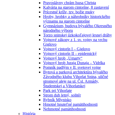
Pravoslávny chrám Isusa Christa
Kalvária na starom cintoríne, 8 zastavení
Prícestné kríže, tzv. božie muky
Hroby, hrobky a náhrobníky historického
významu na starom cintoríne
Gymnázium, budova bývalého Okresného
národného výboru
Torzo sninskej úzkokoľajovej lesnej dráhy
Vojnové zákopy z 1. sv. vojny na vrchu
Giglovo
Vojnový cintorín I – Giglovo
Vojnový cintorín II – epidemický
Vojnový hrob „Umarty“
Vojnový hrob Juraja Dunaja – Vidríka
Pomník padlým v II. svetovej vojne
Bytová a parková architektúra bývalého
Závodného klubu Vihorlat Snina, uličné
stromové aleje na ul. Čsl. Armády,
Študentskej a Vihorlatskej
Park pri Vihorlate
Strom dub letný, solitér
Rybník Mlynisko
Hmotné hnuteľné pamätihodnosti
Nehmotné pamätihodnosti
História