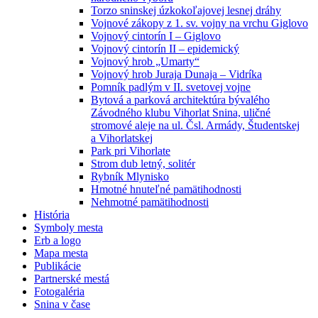
Torzo sninskej úzkokoľajovej lesnej dráhy
Vojnové zákopy z 1. sv. vojny na vrchu Giglovo
Vojnový cintorín I – Giglovo
Vojnový cintorín II – epidemický
Vojnový hrob „Umarty“
Vojnový hrob Juraja Dunaja – Vidríka
Pomník padlým v II. svetovej vojne
Bytová a parková architektúra bývalého
Závodného klubu Vihorlat Snina, uličné
stromové aleje na ul. Čsl. Armády, Študentskej
a Vihorlatskej
Park pri Vihorlate
Strom dub letný, solitér
Rybník Mlynisko
Hmotné hnuteľné pamätihodnosti
Nehmotné pamätihodnosti
História
Symboly mesta
Erb a logo
Mapa mesta
Publikácie
Partnerské mestá
Fotogaléria
Snina v čase