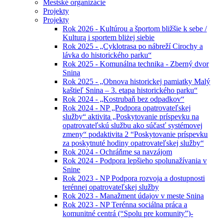
Mestské organizácie
Projekty
Projekty
Rok 2026 - Kultúrou a športom bližšie k sebe /
Kulturą i sportem bliżej siebie
Rok 2025 - „Cyklotrasa po nábreží Cirochy a
lávka do historického parku“
Rok 2025 - Komunálna technika - Zberný dvor
Snina
Rok 2025 - „Obnova historickej pamiatky Malý
kaštieľ Snina – 3. etapa historického parku“
Rok 2024 - „Kostrubaň bez odpadkov“
Rok 2024 - NP „Podpora opatrovateľskej
služby“ aktivita „Poskytovanie príspevku na
opatrovateľskú službu ako súčasť systémovej
zmeny“ podaktivita 2 “Poskytovanie príspevku
za poskytnuté hodiny opatrovateľskej služby“
Rok 2024 - Ochráňme sa navzájom
Rok 2024 - Podpora lepšieho spolunažívania v
Snine
Rok 2023 - NP Podpora rozvoja a dostupnosti
terénnej opatrovateľskej služby
Rok 2023 - Manažment údajov v meste Snina
Rok 2023 - NP Terénna sociálna práca a
komunitné centrá (“Spolu pre komunity”)-