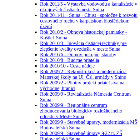
Rok 2011⁄5 - Výstavba vodovodu a kanalizácie v
okrajových častiach mesta Snina
Rok 2011⁄11 - Snina - Chust - spoločne k rozvoju
cestovného ruchu v karpatskom biosférickom
území
Rok 2010⁄2 - Obnova historickej pamiatky -
Kaštieľ Snina
Rok 2010⁄3 - Inovácia čistiacej techniky pre
zlepšenie kvality ovzdušia v meste Snina
Rok 2010⁄6 - Domov pokojnej staroby
Rok 2010⁄8 - Buďme priatelia
Rok 2010⁄10 - Cesta nádeje
Rok 2009⁄2 - Rekonštrukcia a modernizácia
Materskej školy na Ul. Čsl. armády v Snine
Rok 2009⁄2 - Pilotný projekt priateľstva na
východnej hranici
Rok 2009⁄9 - Revitalizácia Námestia Centrum
Snina
Rok 2009⁄9 - Regionálne centrum
zhodnocovania biologicky rozložiteľného
odpadu v Meste Snina
Rok 2009⁄9 - Stavebné úpravy, modernizácia MŠ
Budovateľská Snina
Rok 2009⁄9 - Stavebné úpravy 9⁄22 tr. ZŠ
Budovateľská Snina