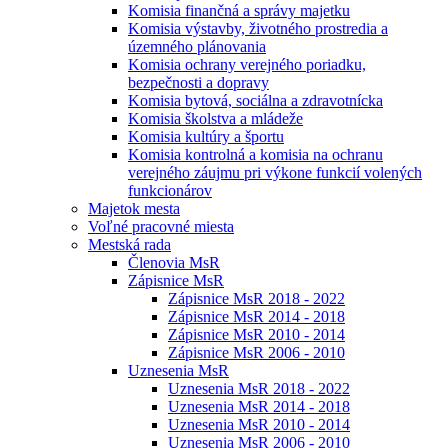
Komisia finančná a správy majetku
Komisia výstavby, životného prostredia a
územného plánovania
Komisia ochrany verejného poriadku,
bezpečnosti a dopravy
Komisia bytová, sociálna a zdravotnícka
Komisia školstva a mládeže
Komisia kultúry a športu
Komisia kontrolná a komisia na ochranu
verejného záujmu pri výkone funkcií volených
funkcionárov
Majetok mesta
Voľné pracovné miesta
Mestská rada
Členovia MsR
Zápisnice MsR
Zápisnice MsR 2018 - 2022
Zápisnice MsR 2014 - 2018
Zápisnice MsR 2010 - 2014
Zápisnice MsR 2006 - 2010
Uznesenia MsR
Uznesenia MsR 2018 - 2022
Uznesenia MsR 2014 - 2018
Uznesenia MsR 2010 - 2014
Uznesenia MsR 2006 - 2010