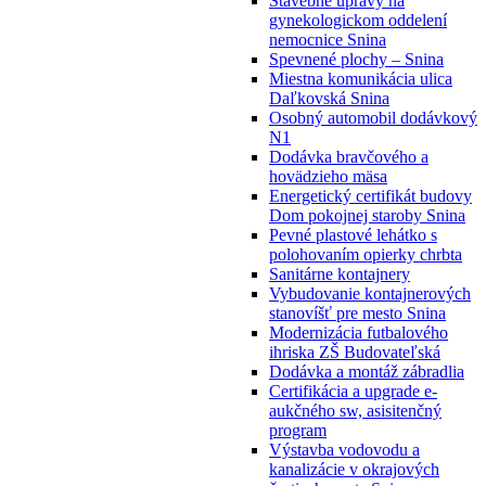
Stavebné úpravy na
gynekologickom oddelení
nemocnice Snina
Spevnené plochy – Snina
Miestna komunikácia ulica
Daľkovská Snina
Osobný automobil dodávkový
N1
Dodávka bravčového a
hovädzieho mäsa
Energetický certifikát budovy
Dom pokojnej staroby Snina
Pevné plastové lehátko s
polohovaním opierky chrbta
Sanitárne kontajnery
Vybudovanie kontajnerových
stanovíšť pre mesto Snina
Modernizácia futbalového
ihriska ZŠ Budovateľská
Dodávka a montáž zábradlia
Certifikácia a upgrade e-
aukčného sw, asisitenčný
program
Výstavba vodovodu a
kanalizácie v okrajových