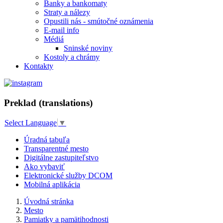
Banky a bankomaty
Straty a nálezy
Opustili nás - smútočné oznámenia
E-mail info
Médiá
Sninské noviny
Kostoly a chrámy
Kontakty
Preklad (translations)
Select Language
▼
Úradná tabuľa
Transparentné mesto
Digitálne zastupiteľstvo
Ako vybaviť
Elektronické služby DCOM
Mobilná aplikácia
Úvodná stránka
Mesto
Pamiatky a pamätihodnosti