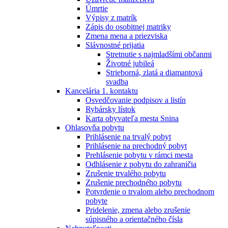
Úmrtie
Výpisy z matrík
Zápis do osobitnej matriky
Zmena mena a priezviska
Slávnostné prijatia
Stretnutie s najmladšími občanmi
Životné jubileá
Strieborná, zlatá a diamantová
svadba
Kancelária 1. kontaktu
Osvedčovanie podpisov a listín
Rybársky lístok
Karta obyvateľa mesta Snina
Ohlasovňa pobytu
Prihlásenie na trvalý pobyt
Prihlásenie na prechodný pobyt
Prehlásenie pobytu v rámci mesta
Odhlásenie z pobytu do zahraničia
Zrušenie trvalého pobytu
Zrušenie prechodného pobytu
Potvrdenie o trvalom alebo prechodnom
pobyte
Pridelenie, zmena alebo zrušenie
súpisného a orientačného čísla