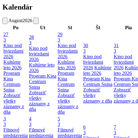
Kalendár
August
2026
Po
Ut
St
Št
Pia
27
29
28
3
3
3
Kino pod
Kino pod
30
31
Kino pod
hviezdami
hviezdami
3
3
hviezdami
2026
2026
Kino pod
Kino pod
2026
Kultúrne
Kultúrne
hviezdami
hviezdami
Kultúrne leto
leto 2026
leto 2026
2026
Kultúrne
2026
Kultúr
2026
Program
Program
leto 2026
leto 2026
Program Kina
Kina
Kina
Program Kina
Program Ki
Centrum
Centrum
Centrum
Centrum Snina
Centrum Sn
Snina
Snina
Snina
Zobraziť
Zobraziť
Zobraziť
Zobraziť
Zobraziť
všetky
všetky
všetky
všetky
všetky
záznamy z dňa
záznamy z 
záznamy z
záznamy z
záznamy z
dňa
dňa
dňa
3
4
5
3
3
3
6
7
Filmové
Filmové
Filmové
3
3
predstavenia
predstavenia
predstavenia