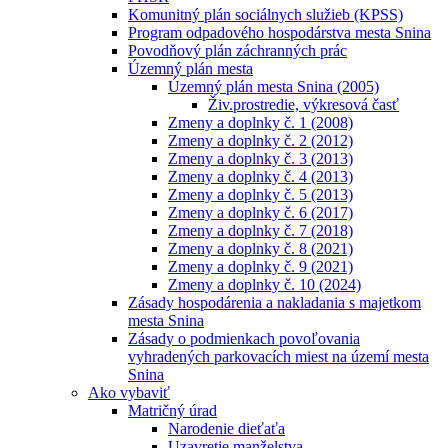
Komunitný plán sociálnych služieb (KPSS)
Program odpadového hospodárstva mesta Snina
Povodňový plán záchranných prác
Územný plán mesta
Územný plán mesta Snina (2005)
Živ.prostredie, výkresová časť
Zmeny a doplnky č. 1 (2008)
Zmeny a doplnky č. 2 (2012)
Zmeny a doplnky č. 3 (2013)
Zmeny a doplnky č. 4 (2013)
Zmeny a doplnky č. 5 (2013)
Zmeny a doplnky č. 6 (2017)
Zmeny a doplnky č. 7 (2018)
Zmeny a doplnky č. 8 (2021)
Zmeny a doplnky č. 9 (2021)
Zmeny a doplnky č. 10 (2024)
Zásady hospodárenia a nakladania s majetkom
mesta Snina
Zásady o podmienkach povoľovania
vyhradených parkovacích miest na území mesta
Snina
Ako vybaviť
Matričný úrad
Narodenie dieťaťa
Uzavretie manželstva