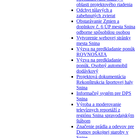
oblasti projektového riadenia
Odchyt túlavých a
zabehnutých zvierat
Obstarávanie Zmien a
doplnkov č. 6 ÚP mesta Snina
odborne spôsobilou osobou
Vytvorenie webovej stránky
mesta Snina
Výzva na predkladanie ponúk
ROVNOŠATA
Výzva na predkladanie
ponúk. Osobný automobil
dodávkový
Projektová dokumentácia
Rekonštrukcia športovej haly
Snina
Informačný systém pre DPS
Snina
Výroba a moderovanie
televíznych reportáží z
regiónu Snina spravodajským
štábom
Značenie prádla a odevov pre
Domov pokojnej staroby v
Snine