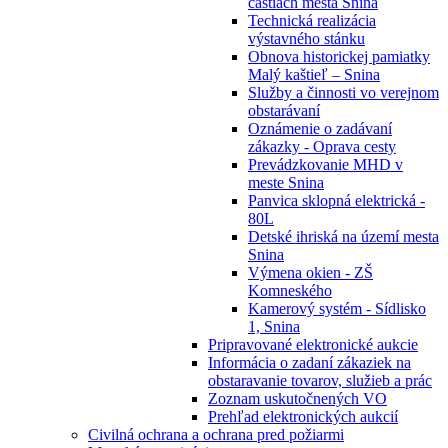
častiach mesta Snina
Technická realizácia
výstavného stánku
Obnova historickej pamiatky
Malý kaštieľ – Snina
Služby a činnosti vo verejnom
obstarávaní
Oznámenie o zadávaní
zákazky - Oprava cesty
Prevádzkovanie MHD v
meste Snina
Panvica sklopná elektrická -
80L
Detské ihriská na území mesta
Snina
Výmena okien - ZŠ
Komneského
Kamerový systém - Sídlisko
1, Snina
Pripravované elektronické aukcie
Informácia o zadaní zákaziek na
obstaravanie tovarov, služieb a prác
Zoznam uskutočnených VO
Prehľad elektronických aukcií
Civilná ochrana a ochrana pred požiarmi