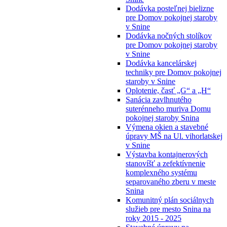
Dodávka posteľnej bielizne
pre Domov pokojnej staroby
v Snine
Dodávka nočných stolíkov
pre Domov pokojnej staroby
v Snine
Dodávka kancelárskej
techniky pre Domov pokojnej
staroby v Snine
Oplotenie, časť „G“ a „H“
Sanácia zavlhnutého
suterénneho muriva Domu
pokojnej staroby Snina
Výmena okien a stavebné
úpravy MŠ na Ul. vihorlatskej
v Snine
Výstavba kontajnerových
stanovíšť a zefektívnenie
komplexného systému
separovaného zberu v meste
Snina
Komunitný plán sociálnych
služieb pre mesto Snina na
roky 2015 - 2025