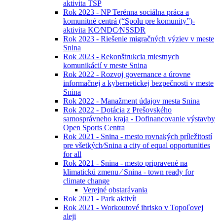
aktivita TSP
Rok 2023 - NP Terénna sociálna práca a
komunitné centrá (“Spolu pre komunity”)-
aktivita KC⁄NDC⁄NSSDR
Rok 2023 - Riešenie migračných výziev v meste
Snina
Rok 2023 - Rekonštrukcia miestnych
komunikácií v meste Snina
Rok 2022 - Rozvoj governance a úrovne
informačnej a kybernetickej bezpečnosti v meste
Snina
Rok 2022 - Manažment údajov mesta Snina
Rok 2022 - Dotácia z Prešovského
samosprávneho kraja - Dofinancovanie výstavby
Open Sports Centra
Rok 2021 - Snina - mesto rovnakých príležitostí
pre všetkých⁄Snina a city of equal opportunities
for all
Rok 2021 - Snina - mesto pripravené na
klimatickú zmenu ⁄ Snina - town ready for
climate change
Verejné obstarávania
Rok 2021 - Park aktivít
Rok 2021 - Workoutové ihrisko v Topoľovej
aleji