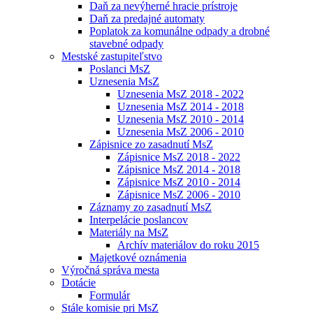
Daň za nevýherné hracie prístroje
Daň za predajné automaty
Poplatok za komunálne odpady a drobné
stavebné odpady
Mestské zastupiteľstvo
Poslanci MsZ
Uznesenia MsZ
Uznesenia MsZ 2018 - 2022
Uznesenia MsZ 2014 - 2018
Uznesenia MsZ 2010 - 2014
Uznesenia MsZ 2006 - 2010
Zápisnice zo zasadnutí MsZ
Zápisnice MsZ 2018 - 2022
Zápisnice MsZ 2014 - 2018
Zápisnice MsZ 2010 - 2014
Zápisnice MsZ 2006 - 2010
Záznamy zo zasadnutí MsZ
Interpelácie poslancov
Materiály na MsZ
Archív materiálov do roku 2015
Majetkové oznámenia
Výročná správa mesta
Dotácie
Formulár
Stále komisie pri MsZ