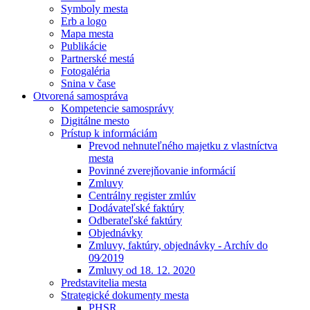
Symboly mesta
Erb a logo
Mapa mesta
Publikácie
Partnerské mestá
Fotogaléria
Snina v čase
Otvorená samospráva
Kompetencie samosprávy
Digitálne mesto
Prístup k informáciám
Prevod nehnuteľného majetku z vlastníctva
mesta
Povinné zverejňovanie informácií
Zmluvy
Centrálny register zmlúv
Dodávateľské faktúry
Odberateľské faktúry
Objednávky
Zmluvy, faktúry, objednávky - Archív do
09⁄2019
Zmluvy od 18. 12. 2020
Predstavitelia mesta
Strategické dokumenty mesta
PHSR