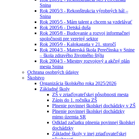
Snina
Rok 2005⁄3 - Rekonštrukcia výrobných hál –
Snina
Rok 2005⁄5 - Mám talent a chcem sa vzdelávať
Rok 2005⁄6 - Detská duša
Rok 2005⁄8 - Budovanie a rozvoj informačnej
spoločnosti pre verejný sektor
Rok 2005⁄9 - Kalokagatia v 21. storočí
Rok 2004⁄3 - Materská škola Perečínska v Snine
– škola zdravého životného štýlu
Rok 2004⁄3 - Miestny rozvojový a akčný plán
mesta Snina
Ochrana osobných údajov
Školstvo
Organizácia školského roka 2025/2026
Základné školy
ZŠ v zriaďovateľskej pôsobnosti mesta
Zápis do 1. ročníka ZŠ
Plnenie povinnej školskej dochádzky v ZŠ
Plnenie povinnej školskej dochádzky
mimo územia SR
Odklad začiatku plnenia povinnej školskej
dochádzky
Základné školy v inej zriaďovateľskej