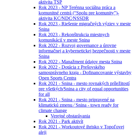
aktivita TSP
Rok 2023 - NP Terénna sociálna práca a
komunitné centrá (“Spolu pre komunity”)-
aktivita KC⁄NDC⁄NSSDR
Rok 2023 - Riešenie migračných výziev v meste
Snina
Rok 2023 - Rekonštrukcia miestnych
komunikácií v meste Snina
Rok 2022 - Rozvoj governance a úrovne
informačnej a kybernetickej bezpečnosti v meste
Snina
Rok 2022 - Manažment údajov mesta Snina
Rok 2022 - Dotácia z Prešovského
samosprávneho kraja - Dofinancovanie výstavby
Open Sports Centra
Rok 2021 - Snina - mesto rovnakých príležitostí
pre všetkých⁄Snina a city of equal opportunities
for all
Rok 2021 - Snina - mesto pripravené na
klimatickú zmenu ⁄ Snina - town ready for
climate change
Verejné obstarávania
Rok 2021 - Park aktivít
Rok 2021 - Workoutové ihrisko v Topoľovej
aleji