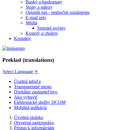
Banky a bankomaty
Straty a nálezy
Opustili nás - smútočné oznámenia
E-mail info
Médiá
Sninské noviny
Kostoly a chrámy
Kontakty
Preklad (translations)
Select Language
▼
Úradná tabuľa
Transparentné mesto
Digitálne zastupiteľstvo
Ako vybaviť
Elektronické služby DCOM
Mobilná aplikácia
Úvodná stránka
Otvorená samospráva
Prístup k informáciám