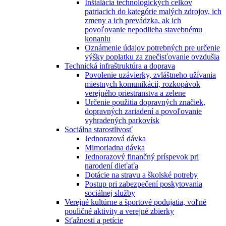
Inštalácia technologických celkov
patriacich do kategórie malých zdrojov, ich
zmeny a ich prevádzka, ak ich
povoľovanie nepodlieha stavebnému
konaniu
Oznámenie údajov potrebných pre určenie
výšky poplatku za znečisťovanie ovzdušia
Technická infraštruktúra a doprava
Povolenie uzávierky, zvláštneho užívania
miestnych komunikácií, rozkopávok
verejného priestranstva a zelene
Určenie použitia dopravných značiek,
dopravných zariadení a povoľovanie
vyhradených parkovísk
Sociálna starostlivosť
Jednorazová dávka
Mimoriadna dávka
Jednorazový finančný príspevok pri
narodení dieťaťa
Dotácie na stravu a školské potreby
Postup pri zabezpečení poskytovania
sociálnej služby
Verejné kultúrne a športové podujatia, voľné
pouličné aktivity a verejné zbierky
Sťažnosti a petície