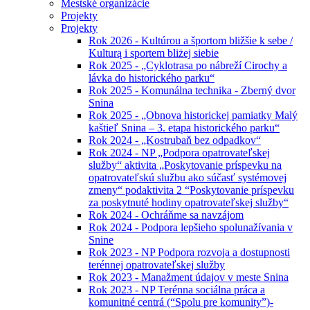
Mestské organizácie
Projekty
Projekty
Rok 2026 - Kultúrou a športom bližšie k sebe /
Kulturą i sportem bliżej siebie
Rok 2025 - „Cyklotrasa po nábreží Cirochy a
lávka do historického parku“
Rok 2025 - Komunálna technika - Zberný dvor
Snina
Rok 2025 - „Obnova historickej pamiatky Malý
kaštieľ Snina – 3. etapa historického parku“
Rok 2024 - „Kostrubaň bez odpadkov“
Rok 2024 - NP „Podpora opatrovateľskej
služby“ aktivita „Poskytovanie príspevku na
opatrovateľskú službu ako súčasť systémovej
zmeny“ podaktivita 2 “Poskytovanie príspevku
za poskytnuté hodiny opatrovateľskej služby“
Rok 2024 - Ochráňme sa navzájom
Rok 2024 - Podpora lepšieho spolunažívania v
Snine
Rok 2023 - NP Podpora rozvoja a dostupnosti
terénnej opatrovateľskej služby
Rok 2023 - Manažment údajov v meste Snina
Rok 2023 - NP Terénna sociálna práca a
komunitné centrá (“Spolu pre komunity”)-