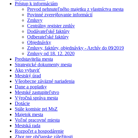
Prístup k informáciám
Prevod nehnuteľného majetku z vlastníctva mesta
Povinné zverejňovanie informácií
Zmluvy
Centrálny register zmlúv
Dodávateľské faktúry
Odberateľské faktúry
Objednávky
Zmluvy, faktúry, objednávky - Archív do 09⁄2019
Zmluvy od 18. 12. 2020
Predstavitelia mesta
Strategické dokumenty mesta
Ako vybaviť
Mestský úrad
Všeobecne záväzné nariadenia
Dane a poplatky
Mestské zastupiteľstvo
Výročná správa mesta
Dotácie
Stále komisie pri MsZ
Majetok mesta
Voľné pracovné miesta
Mestská rada
Rozpočet a hospodárenie
Zbor pre občianske záležitosti