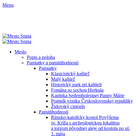
Menu
Mesto
Popis a poloha
Pamiatky a pamätihodnosti
Pamiatky
Klasicistický kaštieľ
Malý kaštieľ
Historický park pri kaštieli
Fontána so sochou Herkula
Kaplnka Sedembolestnej Panny Márie
Pomník vzniku Československej republiky
Židovský cintorín
Pamätihodnosti
Rímsko-katolícky kostol Povýšenia
sv. Kríža s archeologickou lokalitou
a torzom pôvodnej aleje od kostola po ul.
1. mája