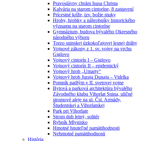
Pravoslávny chrám Isusa Christa
Kalvária na starom cintoríne, 8 zastavení
Prícestné kríže, tzv. božie muky
Hroby, hrobky a náhrobníky historického
významu na starom cintoríne
Gymnázium, budova bývalého Okresného
národného výboru
Torzo sninskej úzkokoľajovej lesnej dráhy
Vojnové zákopy z 1. sv. vojny na vrchu
Giglovo
Vojnový cintorín I – Giglovo
Vojnový cintorín II – epidemický
Vojnový hrob „Umarty“
Vojnový hrob Juraja Dunaja – Vidríka
Pomník padlým v II. svetovej vojne
Bytová a parková architektúra bývalého
Závodného klubu Vihorlat Snina, uličné
stromové aleje na ul. Čsl. Armády,
Študentskej a Vihorlatskej
Park pri Vihorlate
Strom dub letný, solitér
Rybník Mlynisko
Hmotné hnuteľné pamätihodnosti
Nehmotné pamätihodnosti
História