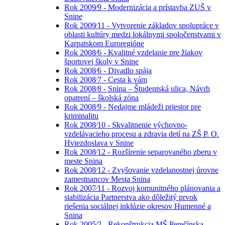
Rok 2009⁄9 - Modernizácia a prístavba ZUŠ v
Snine
Rok 2009⁄11 - Vytvorenie základov spolupráce v
oblasti kultúry medzi lokálnymi spoločenstvami v
Karpatskom Euroregióne
Rok 2008⁄6 - Kvalitné vzdelanie pre žiakov
športovej školy v Snine
Rok 2008⁄6 - Divadlo spája
Rok 2008⁄7 - Cesta k vám
Rok 2008⁄8 - Snina – Študentská ulica, Návrh
opatrení – školská zóna
Rok 2008⁄9 - Nedajme mládeži priestor pre
kriminalitu
Rok 2008⁄10 - Skvalitnenie výchovno-
vzdelávacieho procesu a zdravia detí na ZŠ P. O.
Hviezdoslava v Snine
Rok 2008⁄12 - Rozšírenie separovaného zberu v
meste Snina
Rok 2008⁄12 - Zvyšovanie vzdelanostnej úrovne
zamestnancov Mesta Snina
Rok 2007⁄11 - Rozvoj komunitného plánovania a
stabilizácia Partnerstva ako dôležitý prvok
riešenia sociálnej inklúzie okresov Humenné a
Snina
Rok 2005⁄2 - Rekonštrukcia MŠ Perečínska