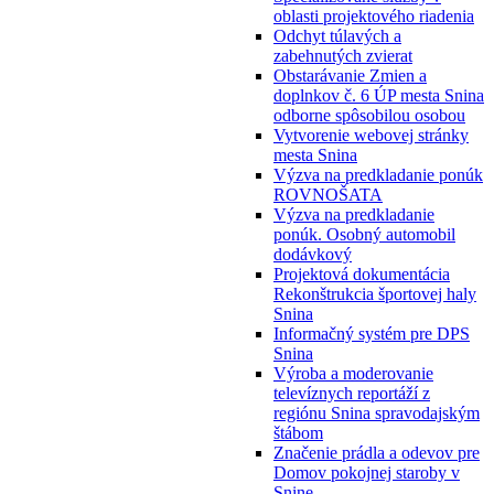
oblasti projektového riadenia
Odchyt túlavých a
zabehnutých zvierat
Obstarávanie Zmien a
doplnkov č. 6 ÚP mesta Snina
odborne spôsobilou osobou
Vytvorenie webovej stránky
mesta Snina
Výzva na predkladanie ponúk
ROVNOŠATA
Výzva na predkladanie
ponúk. Osobný automobil
dodávkový
Projektová dokumentácia
Rekonštrukcia športovej haly
Snina
Informačný systém pre DPS
Snina
Výroba a moderovanie
televíznych reportáží z
regiónu Snina spravodajským
štábom
Značenie prádla a odevov pre
Domov pokojnej staroby v
Snine