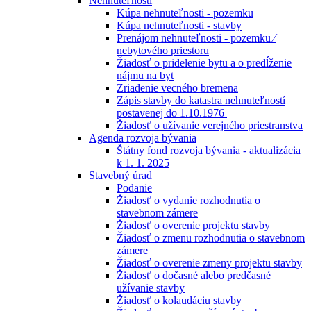
Nehnuteľnosti
Kúpa nehnuteľnosti - pozemku
Kúpa nehnuteľnosti - stavby
Prenájom nehnuteľnosti - pozemku ⁄
nebytového priestoru
Žiadosť o pridelenie bytu a o predĺženie
nájmu na byt
Zriadenie vecného bremena
Zápis stavby do katastra nehnuteľností
postavenej do 1.10.1976
Žiadosť o užívanie verejného priestranstva
Agenda rozvoja bývania
Štátny fond rozvoja bývania - aktualizácia
k 1. 1. 2025
Stavebný úrad
Podanie
Žiadosť o vydanie rozhodnutia o
stavebnom zámere
Žiadosť o overenie projektu stavby
Žiadosť o zmenu rozhodnutia o stavebnom
zámere
Žiadosť o overenie zmeny projektu stavby
Žiadosť o dočasné alebo predčasné
užívanie stavby
Žiadosť o kolaudáciu stavby