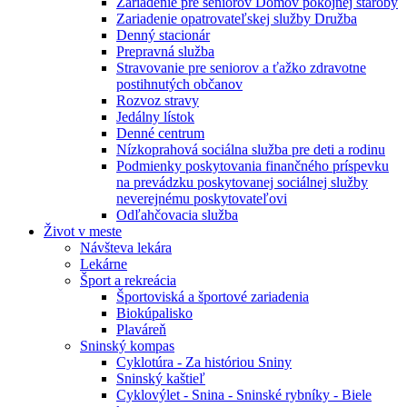
Zariadenie pre seniorov Domov pokojnej staroby
Zariadenie opatrovateľskej služby Družba
Denný stacionár
Prepravná služba
Stravovanie pre seniorov a ťažko zdravotne
postihnutých občanov
Rozvoz stravy
Jedálny lístok
Denné centrum
Nízkoprahová sociálna služba pre deti a rodinu
Podmienky poskytovania finančného príspevku
na prevádzku poskytovanej sociálnej služby
neverejnému poskytovateľovi
Odľahčovacia služba
Život v meste
Návšteva lekára
Lekárne
Šport a rekreácia
Športoviská a športové zariadenia
Biokúpalisko
Plaváreň
Sninský kompas
Cyklotúra - Za históriou Sniny
Sninský kaštieľ
Cyklovýlet - Snina - Sninské rybníky - Biele