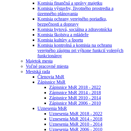
Komisia finančná a správy majetku
Komisia výstavby, životného prostredia a
územného plánovania
Komisia ochrany verejného poriadku,
bezpečnosti a dopravy
Komisia bytová, sociálna a zdravotnícka
Komisia školstva a mládeže
Komisia kultúry a športu
Komisia kontrolná a komisia na ochranu
verejného záujmu pri výkone funkcií volených
funkcionárov
Majetok mesta
Voľné pracovné miesta
Mestská rada
Členovia MsR
Zápisnice MsR
Zápisnice MsR 2018 - 2022
Zápisnice MsR 2014 - 2018
Zápisnice MsR 2010 - 2014
Zápisnice MsR 2006 - 2010
Uznesenia MsR
Uznesenia MsR 2018 - 2022
Uznesenia MsR 2014 - 2018
Uznesenia MsR 2010 - 2014
Uznesenia MsR 2006 - 2010