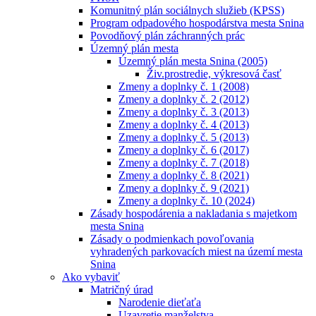
Komunitný plán sociálnych služieb (KPSS)
Program odpadového hospodárstva mesta Snina
Povodňový plán záchranných prác
Územný plán mesta
Územný plán mesta Snina (2005)
Živ.prostredie, výkresová časť
Zmeny a doplnky č. 1 (2008)
Zmeny a doplnky č. 2 (2012)
Zmeny a doplnky č. 3 (2013)
Zmeny a doplnky č. 4 (2013)
Zmeny a doplnky č. 5 (2013)
Zmeny a doplnky č. 6 (2017)
Zmeny a doplnky č. 7 (2018)
Zmeny a doplnky č. 8 (2021)
Zmeny a doplnky č. 9 (2021)
Zmeny a doplnky č. 10 (2024)
Zásady hospodárenia a nakladania s majetkom
mesta Snina
Zásady o podmienkach povoľovania
vyhradených parkovacích miest na území mesta
Snina
Ako vybaviť
Matričný úrad
Narodenie dieťaťa
Uzavretie manželstva