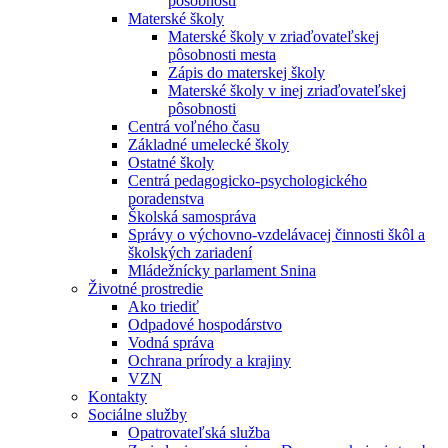
pôsobnosti
Materské školy
Materské školy v zriaďovateľskej
pôsobnosti mesta
Zápis do materskej školy
Materské školy v inej zriaďovateľskej
pôsobnosti
Centrá voľného času
Základné umelecké školy
Ostatné školy
Centrá pedagogicko-psychologického
poradenstva
Školská samospráva
Správy o výchovno-vzdelávacej činnosti škôl a
školských zariadení
Mládežnícky parlament Snina
Životné prostredie
Ako triediť
Odpadové hospodárstvo
Vodná správa
Ochrana prírody a krajiny
VZN
Kontakty
Sociálne služby
Opatrovateľská služba