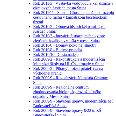
Rok 2011⁄5 - Výstavba vodovodu a kanalizácie v
okrajových častiach mesta Snina
Rok 2011⁄11 - Snina - Chust - spoločne k rozvoju
cestovného ruchu v karpatskom biosférickom
území
Rok 2010⁄2 - Obnova historickej pamiatky -
Kaštieľ Snina
Rok 2010⁄3 - Inovácia čistiacej techniky pre
zlepšenie kvality ovzdušia v meste Snina
Rok 2010⁄6 - Domov pokojnej staroby
Rok 2010⁄8 - Buďme priatelia
Rok 2010⁄10 - Cesta nádeje
Rok 2009⁄2 - Rekonštrukcia a modernizácia
Materskej školy na Ul. Čsl. armády v Snine
Rok 2009⁄2 - Pilotný projekt priateľstva na
východnej hranici
Rok 2009⁄9 - Revitalizácia Námestia Centrum
Snina
Rok 2009⁄9 - Regionálne centrum
zhodnocovania biologicky rozložiteľného
odpadu v Meste Snina
Rok 2009⁄9 - Stavebné úpravy, modernizácia MŠ
Budovateľská Snina
Rok 2009⁄9 - Stavebné úpravy 9⁄22 tr. ZŠ
Budovateľská Snina