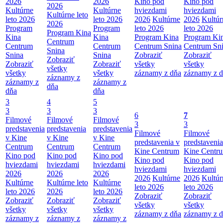
2026
2026
Kino pod
Kino pod
2026
Kultúrne
Kultúrne
hviezdami
hviezdami
Kultúrne leto
leto 2026
leto 2026
2026
Kultúrne
2026
Kultúr
2026
Program
Program
leto 2026
leto 2026
Program Kina
Kina
Kina
Program Kina
Program Ki
Centrum
Centrum
Centrum
Centrum Snina
Centrum Sn
Snina
Snina
Snina
Zobraziť
Zobraziť
Zobraziť
Zobraziť
Zobraziť
všetky
všetky
všetky
všetky
všetky
záznamy z dňa
záznamy z 
záznamy z
záznamy z
záznamy z
dňa
dňa
dňa
3
4
5
3
3
3
6
7
Filmové
Filmové
Filmové
3
3
predstavenia
predstavenia
predstavenia
Filmové
Filmové
v Kine
v Kine
v Kine
predstavenia v
predstavenia
Centrum
Centrum
Centrum
Kine Centrum
Kine Centr
Kino pod
Kino pod
Kino pod
Kino pod
Kino pod
hviezdami
hviezdami
hviezdami
hviezdami
hviezdami
2026
2026
2026
2026
Kultúrne
2026
Kultúr
Kultúrne
Kultúrne leto
Kultúrne
leto 2026
leto 2026
leto 2026
2026
leto 2026
Zobraziť
Zobraziť
Zobraziť
Zobraziť
Zobraziť
všetky
všetky
všetky
všetky
všetky
záznamy z dňa
záznamy z 
záznamy z
záznamy z
záznamy z