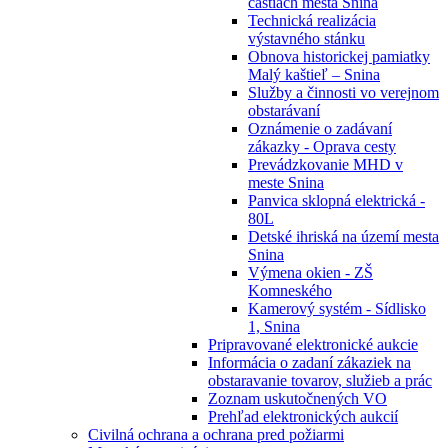
častiach mesta Snina
Technická realizácia
výstavného stánku
Obnova historickej pamiatky
Malý kaštieľ – Snina
Služby a činnosti vo verejnom
obstarávaní
Oznámenie o zadávaní
zákazky - Oprava cesty
Prevádzkovanie MHD v
meste Snina
Panvica sklopná elektrická -
80L
Detské ihriská na území mesta
Snina
Výmena okien - ZŠ
Komneského
Kamerový systém - Sídlisko
1, Snina
Pripravované elektronické aukcie
Informácia o zadaní zákaziek na
obstaravanie tovarov, služieb a prác
Zoznam uskutočnených VO
Prehľad elektronických aukcií
Civilná ochrana a ochrana pred požiarmi