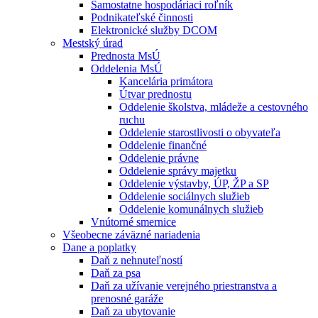
Samostatne hospodáriaci roľník
Podnikateľské činnosti
Elektronické služby DCOM
Mestský úrad
Prednosta MsÚ
Oddelenia MsÚ
Kancelária primátora
Útvar prednostu
Oddelenie školstva, mládeže a cestovného
ruchu
Oddelenie starostlivosti o obyvateľa
Oddelenie finančné
Oddelenie právne
Oddelenie správy majetku
Oddelenie výstavby, ÚP, ŽP a SP
Oddelenie sociálnych služieb
Oddelenie komunálnych služieb
Vnútorné smernice
Všeobecne záväzné nariadenia
Dane a poplatky
Daň z nehnuteľností
Daň za psa
Daň za užívanie verejného priestranstva a
prenosné garáže
Daň za ubytovanie