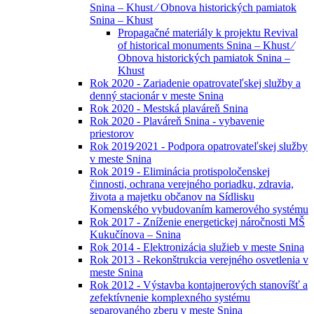
Snina – Khust ⁄ Obnova historických pamiatok
Snina – Khust
Propagačné materiály k projektu Revival
of historical monuments Snina – Khust ⁄
Obnova historických pamiatok Snina –
Khust
Rok 2020 - Zariadenie opatrovateľskej služby a
denný stacionár v meste Snina
Rok 2020 - Mestská plaváreň Snina
Rok 2020 - Plaváreň Snina - vybavenie
priestorov
Rok 2019⁄2021 - Podpora opatrovateľskej služby
v meste Snina
Rok 2019 - Eliminácia protispoločenskej
činnosti, ochrana verejného poriadku, zdravia,
života a majetku občanov na Sídlisku
Komenského vybudovaním kamerového systému
Rok 2017 - Zníženie energetickej náročnosti MŠ
Kukučínova – Snina
Rok 2014 - Elektronizácia služieb v meste Snina
Rok 2013 - Rekonštrukcia verejného osvetlenia v
meste Snina
Rok 2012 - Výstavba kontajnerových stanovíšť a
zefektívnenie komplexného systému
separovaného zberu v meste Snina