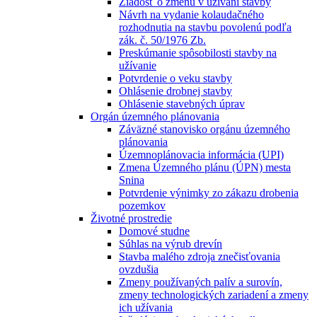
Žiadosť o zmenu v užívaní stavby
Návrh na vydanie kolaudačného
rozhodnutia na stavbu povolenú podľa
zák. č. 50/1976 Zb.
Preskúmanie spôsobilosti stavby na
užívanie
Potvrdenie o veku stavby
Ohlásenie drobnej stavby
Ohlásenie stavebných úprav
Orgán územného plánovania
Záväzné stanovisko orgánu územného
plánovania
Územnoplánovacia informácia (UPI)
Zmena Územného plánu (ÚPN) mesta
Snina
Potvrdenie výnimky zo zákazu drobenia
pozemkov
Životné prostredie
Domové studne
Súhlas na výrub drevín
Stavba malého zdroja znečisťovania
ovzdušia
Zmeny používaných palív a surovín,
zmeny technologických zariadení a zmeny
ich užívania