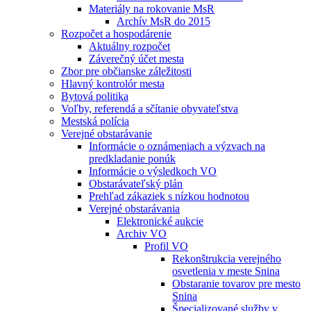
Materiály na rokovanie MsR
Archív MsR do 2015
Rozpočet a hospodárenie
Aktuálny rozpočet
Záverečný účet mesta
Zbor pre občianske záležitosti
Hlavný kontrolór mesta
Bytová politika
Voľby, referendá a sčítanie obyvateľstva
Mestská polícia
Verejné obstarávanie
Informácie o oznámeniach a výzvach na
predkladanie ponúk
Informácie o výsledkoch VO
Obstarávateľský plán
Prehľad zákaziek s nízkou hodnotou
Verejné obstarávania
Elektronické aukcie
Archiv VO
Profil VO
Rekonštrukcia verejného
osvetlenia v meste Snina
Obstaranie tovarov pre mesto
Snina
Špecializované služby v