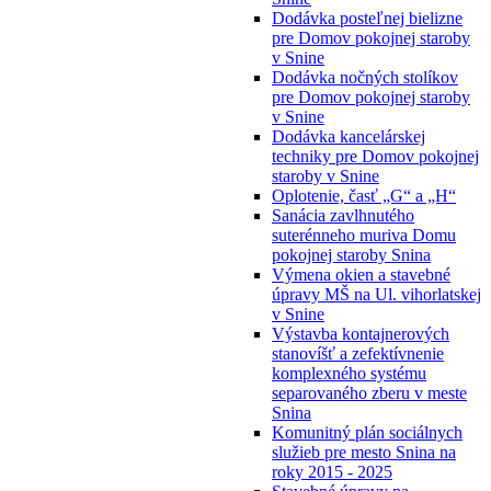
Dodávka posteľnej bielizne
pre Domov pokojnej staroby
v Snine
Dodávka nočných stolíkov
pre Domov pokojnej staroby
v Snine
Dodávka kancelárskej
techniky pre Domov pokojnej
staroby v Snine
Oplotenie, časť „G“ a „H“
Sanácia zavlhnutého
suterénneho muriva Domu
pokojnej staroby Snina
Výmena okien a stavebné
úpravy MŠ na Ul. vihorlatskej
v Snine
Výstavba kontajnerových
stanovíšť a zefektívnenie
komplexného systému
separovaného zberu v meste
Snina
Komunitný plán sociálnych
služieb pre mesto Snina na
roky 2015 - 2025