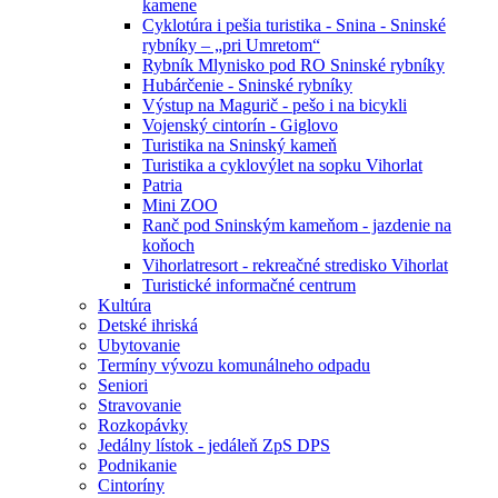
kamene
Cyklotúra i pešia turistika - Snina - Sninské
rybníky – „pri Umretom“
Rybník Mlynisko pod RO Sninské rybníky
Hubárčenie - Sninské rybníky
Výstup na Magurič - pešo i na bicykli
Vojenský cintorín - Giglovo
Turistika na Sninský kameň
Turistika a cyklovýlet na sopku Vihorlat
Patria
Mini ZOO
Ranč pod Sninským kameňom - jazdenie na
koňoch
Vihorlatresort - rekreačné stredisko Vihorlat
Turistické informačné centrum
Kultúra
Detské ihriská
Ubytovanie
Termíny vývozu komunálneho odpadu
Seniori
Stravovanie
Rozkopávky
Jedálny lístok - jedáleň ZpS DPS
Podnikanie
Cintoríny