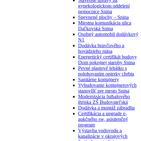
Stavebné úpravy na
gynekologickom oddelení
nemocnice Snina
Spevnené plochy – Snina
Miestna komunikácia ulica
Daľkovská Snina
Osobný automobil dodávkový
N1
Dodávka bravčového a
hovädzieho mäsa
Energetický certifikát budovy
Dom pokojnej staroby Snina
Pevné plastové lehátko s
polohovaním opierky chrbta
Sanitárne kontajnery
Vybudovanie kontajnerových
stanovíšť pre mesto Snina
Modernizácia futbalového
ihriska ZŠ Budovateľská
Dodávka a montáž zábradlia
Certifikácia a upgrade e-
aukčného sw, asisitenčný
program
Výstavba vodovodu a
kanalizácie v okrajových