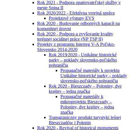
Rok 2021 - Podpora opatrovateľskej služby v
meste Snina II
Rok 2020⁄2022 - Efektívna verejná správa
Projektové výstupy EVS
Rok 2020 - Budovanie odborných kapacít na
komunitnej úrovni
Rok 2020 - Podpora a zvyšovanie kvality
terénnej sociálnej práce (NP TSP II)
Projekty z programu Interreg V-A Poľsko-
Slovensko 2014-2020
Rok 2019⁄2020 - Unikátne historické
parky – poklady slovensko-poľského
pohraničia
Propagačné materiály k projektu
Unikátne historické parky – poklady
slovensko-poľského pohraničia
Rok 2020 - Bieszczady – Poloniny, dve
krajiny – jedna značka
Propagačné materiály k
mikroprojektu Bieszczady –
Poloniny, dve krajiny – jedna
značka
Transgraniczny produkt turystyki leśnej
Bieszczadów i Połonin
Rok 2020 - Revival of historical monuments