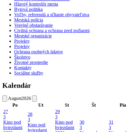
Hlavný kontrolór mesta
Bytová politika
Voľby, referendá a sčítanie obyvateľstva
Mestská polícia
Verejné obstarávanie
Civilná ochrana a ochrana pred požiarmi
Mestské organizácie
Projekty
Projekty
Ochrana osobných údajov
Školstvo
Životné prostredie
Kontakty
Sociálne služby
Kalendár
August
2026
Po
Ut
St
Št
Pia
27
29
28
3
3
3
Kino pod
Kino pod
30
31
Kino pod
hviezdami
hviezdami
3
3
hviezdami