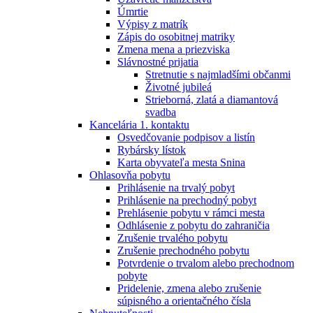
Úmrtie
Výpisy z matrík
Zápis do osobitnej matriky
Zmena mena a priezviska
Slávnostné prijatia
Stretnutie s najmladšími občanmi
Životné jubileá
Strieborná, zlatá a diamantová
svadba
Kancelária 1. kontaktu
Osvedčovanie podpisov a listín
Rybársky lístok
Karta obyvateľa mesta Snina
Ohlasovňa pobytu
Prihlásenie na trvalý pobyt
Prihlásenie na prechodný pobyt
Prehlásenie pobytu v rámci mesta
Odhlásenie z pobytu do zahraničia
Zrušenie trvalého pobytu
Zrušenie prechodného pobytu
Potvrdenie o trvalom alebo prechodnom
pobyte
Pridelenie, zmena alebo zrušenie
súpisného a orientačného čísla