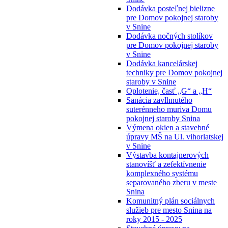
Dodávka posteľnej bielizne
pre Domov pokojnej staroby
v Snine
Dodávka nočných stolíkov
pre Domov pokojnej staroby
v Snine
Dodávka kancelárskej
techniky pre Domov pokojnej
staroby v Snine
Oplotenie, časť „G“ a „H“
Sanácia zavlhnutého
suterénneho muriva Domu
pokojnej staroby Snina
Výmena okien a stavebné
úpravy MŠ na Ul. vihorlatskej
v Snine
Výstavba kontajnerových
stanovíšť a zefektívnenie
komplexného systému
separovaného zberu v meste
Snina
Komunitný plán sociálnych
služieb pre mesto Snina na
roky 2015 - 2025