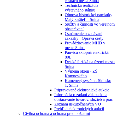
častiach mesta Snina
Technická realizácia
výstavného stánku
Obnova historickej pamiatky
Malý kaštieľ – Snina
Služby a činnosti vo verejnom
obstarávaní
Oznámenie o zadávaní
zákazky - Oprava cesty
Prevádzkovanie MHD v
meste Snina
Panvica sklopná elektrická -
80L
Detské ihriská na území mesta
Snina
Výmena okien - ZŠ
Komneského
Kamerový systém - Sídlisko
1, Snina
Pripravované elektronické aukcie
Informácia o zadaní zákaziek na
obstaravanie tovarov, služieb a prác
Zoznam uskutočnených VO
Prehľad elektronických aukcií
Civilná ochrana a ochrana pred požiarmi