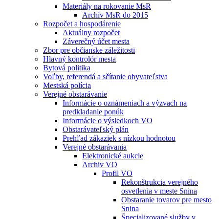
Materiály na rokovanie MsR
Archív MsR do 2015
Rozpočet a hospodárenie
Aktuálny rozpočet
Záverečný účet mesta
Zbor pre občianske záležitosti
Hlavný kontrolór mesta
Bytová politika
Voľby, referendá a sčítanie obyvateľstva
Mestská polícia
Verejné obstarávanie
Informácie o oznámeniach a výzvach na
predkladanie ponúk
Informácie o výsledkoch VO
Obstarávateľský plán
Prehľad zákaziek s nízkou hodnotou
Verejné obstarávania
Elektronické aukcie
Archiv VO
Profil VO
Rekonštrukcia verejného
osvetlenia v meste Snina
Obstaranie tovarov pre mesto
Snina
Špecializované služby v