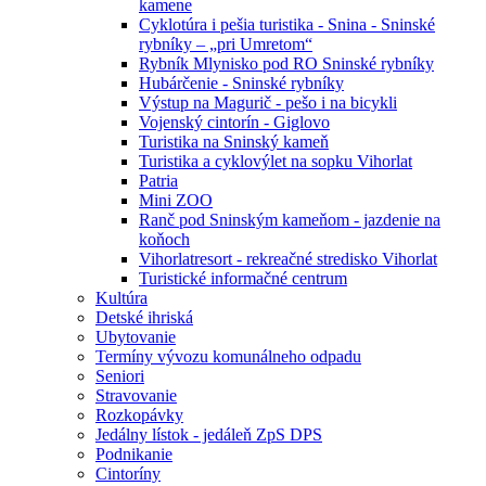
kamene
Cyklotúra i pešia turistika - Snina - Sninské
rybníky – „pri Umretom“
Rybník Mlynisko pod RO Sninské rybníky
Hubárčenie - Sninské rybníky
Výstup na Magurič - pešo i na bicykli
Vojenský cintorín - Giglovo
Turistika na Sninský kameň
Turistika a cyklovýlet na sopku Vihorlat
Patria
Mini ZOO
Ranč pod Sninským kameňom - jazdenie na
koňoch
Vihorlatresort - rekreačné stredisko Vihorlat
Turistické informačné centrum
Kultúra
Detské ihriská
Ubytovanie
Termíny vývozu komunálneho odpadu
Seniori
Stravovanie
Rozkopávky
Jedálny lístok - jedáleň ZpS DPS
Podnikanie
Cintoríny