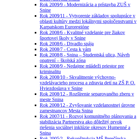
Rok 2009⁄9 - Modernizácia a prístavba ZUŠ v
Snine
Rok 2009⁄11 - Vytvorenie základov spolupráce v
oblasti kultúry medzi lokálnymi spoločenstvami v
Karpatskom Euroregióne
Rok 2008⁄6 - Kvalitné vzdelanie pre žiakov
športovej školy v Snine
Rok 2008⁄6 - Divadlo spája
Rok 2008⁄7 - Cesta k vám
Rok 2008⁄8 - Snina – Študentská ulica, Návrh
opatrení – školská zóna
Rok 2008⁄9 - Nedajme mládeži priestor pre
kriminalitu
Rok 2008⁄10 - Skvalitnenie výchovno-
vzdelávacieho procesu a zdravia detí na ZŠ P. O.
Hviezdoslava v Snine
Rok 2008⁄12 - Rozšírenie separovaného zberu v
meste Snina
Rok 2008⁄12 - Zvyšovanie vzdelanostnej úrovne
zamestnancov Mesta Snina
Rok 2007⁄11 - Rozvoj komunitného plánovania a
stabilizácia Partnerstva ako dôležitý prvok
riešenia sociálnej inklúzie okresov Humenné a
Snina
Rok 2005⁄2 - Rekonštrukcia MŠ Perečínska