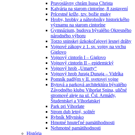
Pravoslávny chrám Isusa Christa
Kalvária na starom cintoríne, 8 zastavení
Prícestné kríže, tzv. božie muky
Hroby, hrobky a náhrobníky historického
významu na starom cintoríne
Gymnázium, budova bývalého Okresného
národného výboru
Torzo sninskej úzkokoľajovej lesnej dráhy
Vojnové zákopy z 1. sv. vojny na vrchu
Giglovo
Vojnový cintorín I – Giglovo
Vojnový cintorín II – epidemický
Vojnový hrob „Umarty“
Vojnový hrob Juraja Dunaja – Vidríka
Pomník padlým v II. svetovej vojne
Bytová a parková architektúra bývalého
Závodného klubu Vihorlat Snina, uličné
stromové aleje na ul. Čsl. Armády,
Študentskej a Vihorlatskej
Park pri Vihorlate
Strom dub letný, solitér
Rybník Mlynisko
Hmotné hnuteľné pamätihodnosti
Nehmotné pamätihodnosti
História