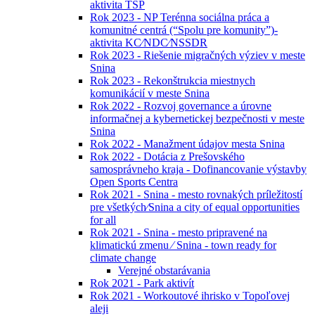
aktivita TSP
Rok 2023 - NP Terénna sociálna práca a
komunitné centrá (“Spolu pre komunity”)-
aktivita KC⁄NDC⁄NSSDR
Rok 2023 - Riešenie migračných výziev v meste
Snina
Rok 2023 - Rekonštrukcia miestnych
komunikácií v meste Snina
Rok 2022 - Rozvoj governance a úrovne
informačnej a kybernetickej bezpečnosti v meste
Snina
Rok 2022 - Manažment údajov mesta Snina
Rok 2022 - Dotácia z Prešovského
samosprávneho kraja - Dofinancovanie výstavby
Open Sports Centra
Rok 2021 - Snina - mesto rovnakých príležitostí
pre všetkých⁄Snina a city of equal opportunities
for all
Rok 2021 - Snina - mesto pripravené na
klimatickú zmenu ⁄ Snina - town ready for
climate change
Verejné obstarávania
Rok 2021 - Park aktivít
Rok 2021 - Workoutové ihrisko v Topoľovej
aleji