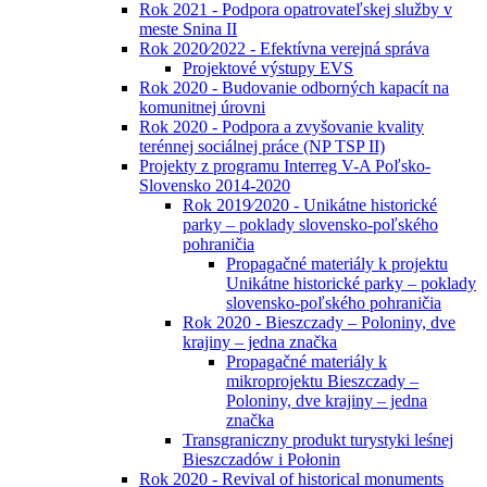
Rok 2021 - Podpora opatrovateľskej služby v
meste Snina II
Rok 2020⁄2022 - Efektívna verejná správa
Projektové výstupy EVS
Rok 2020 - Budovanie odborných kapacít na
komunitnej úrovni
Rok 2020 - Podpora a zvyšovanie kvality
terénnej sociálnej práce (NP TSP II)
Projekty z programu Interreg V-A Poľsko-
Slovensko 2014-2020
Rok 2019⁄2020 - Unikátne historické
parky – poklady slovensko-poľského
pohraničia
Propagačné materiály k projektu
Unikátne historické parky – poklady
slovensko-poľského pohraničia
Rok 2020 - Bieszczady – Poloniny, dve
krajiny – jedna značka
Propagačné materiály k
mikroprojektu Bieszczady –
Poloniny, dve krajiny – jedna
značka
Transgraniczny produkt turystyki leśnej
Bieszczadów i Połonin
Rok 2020 - Revival of historical monuments