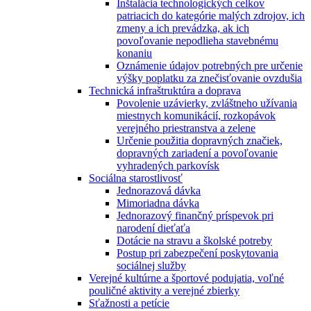
Inštalácia technologických celkov
patriacich do kategórie malých zdrojov, ich
zmeny a ich prevádzka, ak ich
povoľovanie nepodlieha stavebnému
konaniu
Oznámenie údajov potrebných pre určenie
výšky poplatku za znečisťovanie ovzdušia
Technická infraštruktúra a doprava
Povolenie uzávierky, zvláštneho užívania
miestnych komunikácií, rozkopávok
verejného priestranstva a zelene
Určenie použitia dopravných značiek,
dopravných zariadení a povoľovanie
vyhradených parkovísk
Sociálna starostlivosť
Jednorazová dávka
Mimoriadna dávka
Jednorazový finančný príspevok pri
narodení dieťaťa
Dotácie na stravu a školské potreby
Postup pri zabezpečení poskytovania
sociálnej služby
Verejné kultúrne a športové podujatia, voľné
pouličné aktivity a verejné zbierky
Sťažnosti a petície