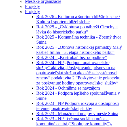
Mestské organizácie
Projekty
Projekty
Rok 2026 - Kultúrou a športom bližšie k sebe /
Kulturą i sportem bliżej siebie
Rok 2025 - „Cyklotrasa po nábreží Cirochy a
lávka do historického parku“
Rok 2025 - Komunálna technika - Zberný dvor
Snina
Rok 2025 - „Obnova historickej pamiatky Malý
kaštieľ Snina – 3. etapa historického parku“
Rok 2024 - „Kostrubaň bez odpadkov“
Rok 2024 - NP „Podpora opatrovateľskej
služby“ aktivita „Poskytovanie príspevku na
opatrovateľskú službu ako súčasť systémovej
zmeny“ podaktivita 2 “Poskytovanie príspevku
za poskytnuté hodiny opatrovateľskej služby“
Rok 2024 - Ochráňme sa navzájom
Rok 2024 - Podpora lepšieho spolunažívania v
Snine
Rok 2023 - NP Podpora rozvoja a dostupnosti
terénnej opatrovateľskej služby
Rok 2023 - Manažment údajov v meste Snina
Rok 2023 - NP Terénna sociálna práca a
komunitné centrá (“Spolu pre komunity”)-