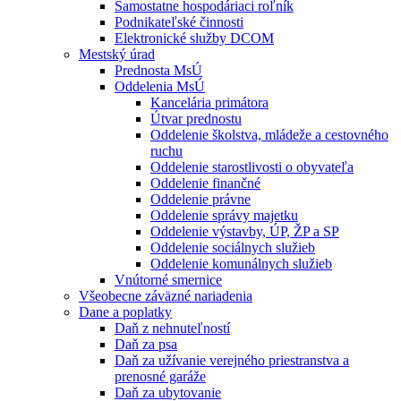
Samostatne hospodáriaci roľník
Podnikateľské činnosti
Elektronické služby DCOM
Mestský úrad
Prednosta MsÚ
Oddelenia MsÚ
Kancelária primátora
Útvar prednostu
Oddelenie školstva, mládeže a cestovného
ruchu
Oddelenie starostlivosti o obyvateľa
Oddelenie finančné
Oddelenie právne
Oddelenie správy majetku
Oddelenie výstavby, ÚP, ŽP a SP
Oddelenie sociálnych služieb
Oddelenie komunálnych služieb
Vnútorné smernice
Všeobecne záväzné nariadenia
Dane a poplatky
Daň z nehnuteľností
Daň za psa
Daň za užívanie verejného priestranstva a
prenosné garáže
Daň za ubytovanie