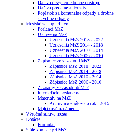
Daň za nevýherné hracie prístroje
Daň za predajné automaty
Poplatok za komunálne odpady a drobné
stavebné odpady
Mestské zastupiteľstvo
Poslanci MsZ
Uznesenia MsZ
Uznesenia MsZ 2018 - 2022
Uznesenia MsZ 2014 - 2018
Uznesenia MsZ 2010 - 2014
Uznesenia MsZ 2006 - 2010
Zápisnice zo zasadnutí MsZ
Zápisnice MsZ 2018 - 2022
Zápisnice MsZ 2014 - 2018
Zápisnice MsZ 2010 - 2014
Zápisnice MsZ 2006 - 2010
Záznamy zo zasadnutí MsZ
Interpelácie poslancov
Materiály na MsZ
Archív materiálov do roku 2015
Majetkové oznámenia
Výročná správa mesta
Dotácie
Formulár
Stále komisie pri MsZ