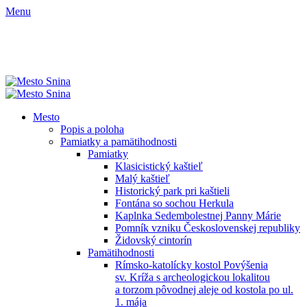
Menu
Mesto
Popis a poloha
Pamiatky a pamätihodnosti
Pamiatky
Klasicistický kaštieľ
Malý kaštieľ
Historický park pri kaštieli
Fontána so sochou Herkula
Kaplnka Sedembolestnej Panny Márie
Pomník vzniku Československej republiky
Židovský cintorín
Pamätihodnosti
Rímsko-katolícky kostol Povýšenia
sv. Kríža s archeologickou lokalitou
a torzom pôvodnej aleje od kostola po ul.
1. mája