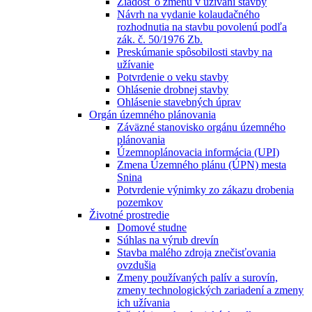
Žiadosť o zmenu v užívaní stavby
Návrh na vydanie kolaudačného
rozhodnutia na stavbu povolenú podľa
zák. č. 50/1976 Zb.
Preskúmanie spôsobilosti stavby na
užívanie
Potvrdenie o veku stavby
Ohlásenie drobnej stavby
Ohlásenie stavebných úprav
Orgán územného plánovania
Záväzné stanovisko orgánu územného
plánovania
Územnoplánovacia informácia (UPI)
Zmena Územného plánu (ÚPN) mesta
Snina
Potvrdenie výnimky zo zákazu drobenia
pozemkov
Životné prostredie
Domové studne
Súhlas na výrub drevín
Stavba malého zdroja znečisťovania
ovzdušia
Zmeny používaných palív a surovín,
zmeny technologických zariadení a zmeny
ich užívania