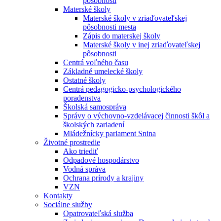
pôsobnosti
Materské školy
Materské školy v zriaďovateľskej
pôsobnosti mesta
Zápis do materskej školy
Materské školy v inej zriaďovateľskej
pôsobnosti
Centrá voľného času
Základné umelecké školy
Ostatné školy
Centrá pedagogicko-psychologického
poradenstva
Školská samospráva
Správy o výchovno-vzdelávacej činnosti škôl a
školských zariadení
Mládežnícky parlament Snina
Životné prostredie
Ako triediť
Odpadové hospodárstvo
Vodná správa
Ochrana prírody a krajiny
VZN
Kontakty
Sociálne služby
Opatrovateľská služba