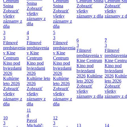
Centrum
Centrum
Centrum Snina
Centrum Sn
Snina
Snina
Snina
Zobraziť
Zobraziť
Zobraziť
Zobraziť
Zobraziť
všetky
všetky
všetky
všetky
všetky
záznamy z dňa
záznamy z 
záznamy z
záznamy z
záznamy z
dňa
dňa
dňa
3
4
5
3
3
3
6
7
Filmové
Filmové
Filmové
3
3
predstavenia
predstavenia
predstavenia
Filmové
Filmové
v Kine
v Kine
v Kine
predstavenia v
predstavenia
Centrum
Centrum
Centrum
Kine Centrum
Kine Centr
Kino pod
Kino pod
Kino pod
Kino pod
Kino pod
hviezdami
hviezdami
hviezdami
hviezdami
hviezdami
2026
2026
2026
2026
Kultúrne
2026
Kultúr
Kultúrne
Kultúrne leto
Kultúrne
leto 2026
leto 2026
leto 2026
2026
leto 2026
Zobraziť
Zobraziť
Zobraziť
Zobraziť
Zobraziť
všetky
všetky
všetky
všetky
všetky
záznamy z dňa
záznamy z 
záznamy z
záznamy z
záznamy z
dňa
dňa
dňa
11
4
10
12
Pavol
3
3
Michalič:
13
14