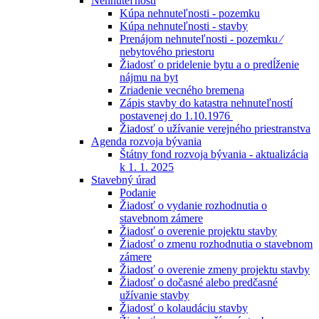
Nehnuteľnosti
Kúpa nehnuteľnosti - pozemku
Kúpa nehnuteľnosti - stavby
Prenájom nehnuteľnosti - pozemku ⁄
nebytového priestoru
Žiadosť o pridelenie bytu a o predĺženie
nájmu na byt
Zriadenie vecného bremena
Zápis stavby do katastra nehnuteľností
postavenej do 1.10.1976
Žiadosť o užívanie verejného priestranstva
Agenda rozvoja bývania
Štátny fond rozvoja bývania - aktualizácia
k 1. 1. 2025
Stavebný úrad
Podanie
Žiadosť o vydanie rozhodnutia o
stavebnom zámere
Žiadosť o overenie projektu stavby
Žiadosť o zmenu rozhodnutia o stavebnom
zámere
Žiadosť o overenie zmeny projektu stavby
Žiadosť o dočasné alebo predčasné
užívanie stavby
Žiadosť o kolaudáciu stavby