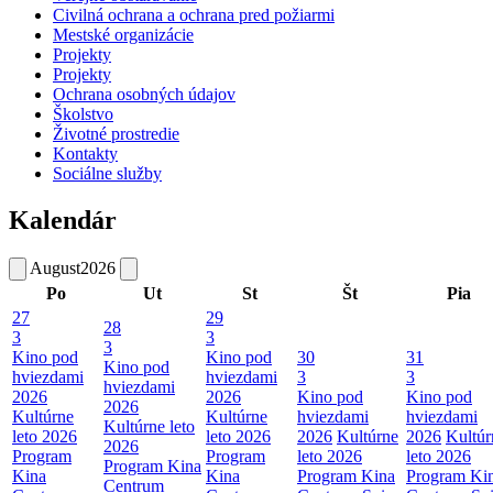
Civilná ochrana a ochrana pred požiarmi
Mestské organizácie
Projekty
Projekty
Ochrana osobných údajov
Školstvo
Životné prostredie
Kontakty
Sociálne služby
Kalendár
August
2026
Po
Ut
St
Št
Pia
27
29
28
3
3
3
Kino pod
Kino pod
30
31
Kino pod
hviezdami
hviezdami
3
3
hviezdami
2026
2026
Kino pod
Kino pod
2026
Kultúrne
Kultúrne
hviezdami
hviezdami
Kultúrne leto
leto 2026
leto 2026
2026
Kultúrne
2026
Kultúr
2026
Program
Program
leto 2026
leto 2026
Program Kina
Kina
Kina
Program Kina
Program Ki
Centrum