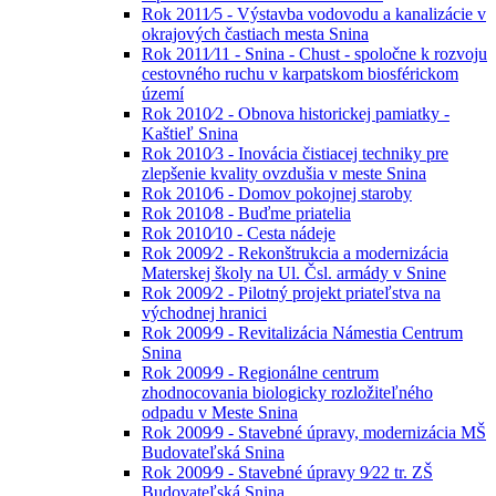
Rok 2011⁄5 - Výstavba vodovodu a kanalizácie v
okrajových častiach mesta Snina
Rok 2011⁄11 - Snina - Chust - spoločne k rozvoju
cestovného ruchu v karpatskom biosférickom
území
Rok 2010⁄2 - Obnova historickej pamiatky -
Kaštieľ Snina
Rok 2010⁄3 - Inovácia čistiacej techniky pre
zlepšenie kvality ovzdušia v meste Snina
Rok 2010⁄6 - Domov pokojnej staroby
Rok 2010⁄8 - Buďme priatelia
Rok 2010⁄10 - Cesta nádeje
Rok 2009⁄2 - Rekonštrukcia a modernizácia
Materskej školy na Ul. Čsl. armády v Snine
Rok 2009⁄2 - Pilotný projekt priateľstva na
východnej hranici
Rok 2009⁄9 - Revitalizácia Námestia Centrum
Snina
Rok 2009⁄9 - Regionálne centrum
zhodnocovania biologicky rozložiteľného
odpadu v Meste Snina
Rok 2009⁄9 - Stavebné úpravy, modernizácia MŠ
Budovateľská Snina
Rok 2009⁄9 - Stavebné úpravy 9⁄22 tr. ZŠ
Budovateľská Snina