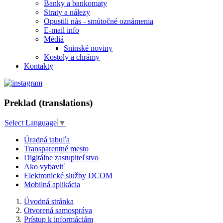
Banky a bankomaty
Straty a nálezy
Opustili nás - smútočné oznámenia
E-mail info
Médiá
Sninské noviny
Kostoly a chrámy
Kontakty
Preklad (translations)
Select Language
▼
Úradná tabuľa
Transparentné mesto
Digitálne zastupiteľstvo
Ako vybaviť
Elektronické služby DCOM
Mobilná aplikácia
Úvodná stránka
Otvorená samospráva
Prístup k informáciám