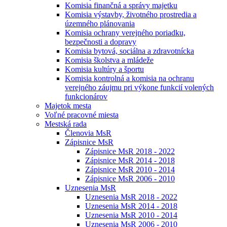
Komisia finančná a správy majetku
Komisia výstavby, životného prostredia a
územného plánovania
Komisia ochrany verejného poriadku,
bezpečnosti a dopravy
Komisia bytová, sociálna a zdravotnícka
Komisia školstva a mládeže
Komisia kultúry a športu
Komisia kontrolná a komisia na ochranu
verejného záujmu pri výkone funkcií volených
funkcionárov
Majetok mesta
Voľné pracovné miesta
Mestská rada
Členovia MsR
Zápisnice MsR
Zápisnice MsR 2018 - 2022
Zápisnice MsR 2014 - 2018
Zápisnice MsR 2010 - 2014
Zápisnice MsR 2006 - 2010
Uznesenia MsR
Uznesenia MsR 2018 - 2022
Uznesenia MsR 2014 - 2018
Uznesenia MsR 2010 - 2014
Uznesenia MsR 2006 - 2010