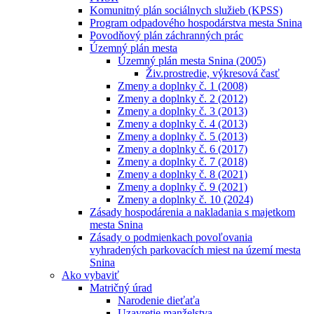
Komunitný plán sociálnych služieb (KPSS)
Program odpadového hospodárstva mesta Snina
Povodňový plán záchranných prác
Územný plán mesta
Územný plán mesta Snina (2005)
Živ.prostredie, výkresová časť
Zmeny a doplnky č. 1 (2008)
Zmeny a doplnky č. 2 (2012)
Zmeny a doplnky č. 3 (2013)
Zmeny a doplnky č. 4 (2013)
Zmeny a doplnky č. 5 (2013)
Zmeny a doplnky č. 6 (2017)
Zmeny a doplnky č. 7 (2018)
Zmeny a doplnky č. 8 (2021)
Zmeny a doplnky č. 9 (2021)
Zmeny a doplnky č. 10 (2024)
Zásady hospodárenia a nakladania s majetkom
mesta Snina
Zásady o podmienkach povoľovania
vyhradených parkovacích miest na území mesta
Snina
Ako vybaviť
Matričný úrad
Narodenie dieťaťa
Uzavretie manželstva