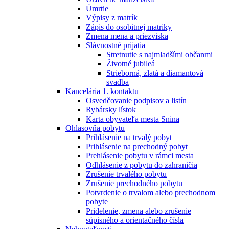
Úmrtie
Výpisy z matrík
Zápis do osobitnej matriky
Zmena mena a priezviska
Slávnostné prijatia
Stretnutie s najmladšími občanmi
Životné jubileá
Strieborná, zlatá a diamantová
svadba
Kancelária 1. kontaktu
Osvedčovanie podpisov a listín
Rybársky lístok
Karta obyvateľa mesta Snina
Ohlasovňa pobytu
Prihlásenie na trvalý pobyt
Prihlásenie na prechodný pobyt
Prehlásenie pobytu v rámci mesta
Odhlásenie z pobytu do zahraničia
Zrušenie trvalého pobytu
Zrušenie prechodného pobytu
Potvrdenie o trvalom alebo prechodnom
pobyte
Pridelenie, zmena alebo zrušenie
súpisného a orientačného čísla