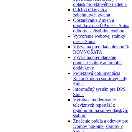
oblasti projektového riadenia
Odchyt túlavých a
zabehnutých zvierat
Obstarávanie Zmien a
doplnkov č. 6 ÚP mesta Snina
odborne spôsobilou osobou
Vytvorenie webovej stránky
mesta Snina
Výzva na predkladanie ponúk
ROVNOŠATA
Výzva na predkladanie
ponúk. Osobný automobil
dodávkový
Projektová dokumentácia
Rekonštrukcia športovej haly
Snina
Informačný systém pre DPS
Snina
Výroba a moderovanie
televíznych reportáží z
regiónu Snina spravodajským
štábom
Značenie prádla a odevov pre
Domov pokojnej staroby v
Snine