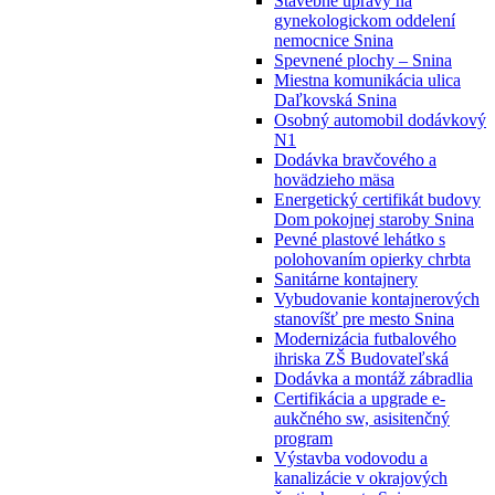
Stavebné úpravy na
gynekologickom oddelení
nemocnice Snina
Spevnené plochy – Snina
Miestna komunikácia ulica
Daľkovská Snina
Osobný automobil dodávkový
N1
Dodávka bravčového a
hovädzieho mäsa
Energetický certifikát budovy
Dom pokojnej staroby Snina
Pevné plastové lehátko s
polohovaním opierky chrbta
Sanitárne kontajnery
Vybudovanie kontajnerových
stanovíšť pre mesto Snina
Modernizácia futbalového
ihriska ZŠ Budovateľská
Dodávka a montáž zábradlia
Certifikácia a upgrade e-
aukčného sw, asisitenčný
program
Výstavba vodovodu a
kanalizácie v okrajových