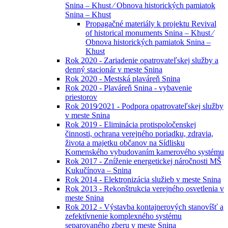
Snina – Khust ⁄ Obnova historických pamiatok
Snina – Khust
Propagačné materiály k projektu Revival
of historical monuments Snina – Khust ⁄
Obnova historických pamiatok Snina –
Khust
Rok 2020 - Zariadenie opatrovateľskej služby a
denný stacionár v meste Snina
Rok 2020 - Mestská plaváreň Snina
Rok 2020 - Plaváreň Snina - vybavenie
priestorov
Rok 2019⁄2021 - Podpora opatrovateľskej služby
v meste Snina
Rok 2019 - Eliminácia protispoločenskej
činnosti, ochrana verejného poriadku, zdravia,
života a majetku občanov na Sídlisku
Komenského vybudovaním kamerového systému
Rok 2017 - Zníženie energetickej náročnosti MŠ
Kukučínova – Snina
Rok 2014 - Elektronizácia služieb v meste Snina
Rok 2013 - Rekonštrukcia verejného osvetlenia v
meste Snina
Rok 2012 - Výstavba kontajnerových stanovíšť a
zefektívnenie komplexného systému
separovaného zberu v meste Snina