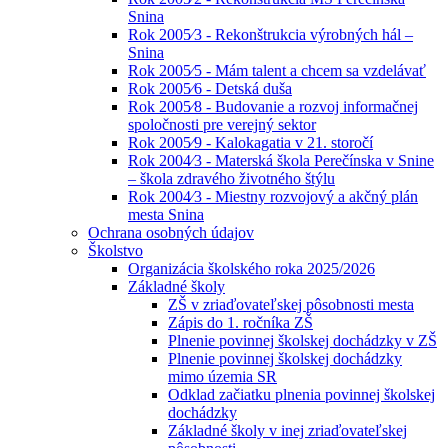
Snina
Rok 2005⁄3 - Rekonštrukcia výrobných hál –
Snina
Rok 2005⁄5 - Mám talent a chcem sa vzdelávať
Rok 2005⁄6 - Detská duša
Rok 2005⁄8 - Budovanie a rozvoj informačnej
spoločnosti pre verejný sektor
Rok 2005⁄9 - Kalokagatia v 21. storočí
Rok 2004⁄3 - Materská škola Perečínska v Snine
– škola zdravého životného štýlu
Rok 2004⁄3 - Miestny rozvojový a akčný plán
mesta Snina
Ochrana osobných údajov
Školstvo
Organizácia školského roka 2025/2026
Základné školy
ZŠ v zriaďovateľskej pôsobnosti mesta
Zápis do 1. ročníka ZŠ
Plnenie povinnej školskej dochádzky v ZŠ
Plnenie povinnej školskej dochádzky
mimo územia SR
Odklad začiatku plnenia povinnej školskej
dochádzky
Základné školy v inej zriaďovateľskej