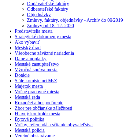
Dodávateľské faktúry
Odberateľské faktúry
Objednávky
Zmluvy, faktúry, objednávky - Archív do 09⁄2019
Zmluvy od 18. 12. 2020
Predstavitelia mesta
Strategické dokumenty mesta
Ako vybaviť
Mestský úrad
Všeobecne záväzné nariadenia
Dane a poplatky
Mestské zastupiteľstvo
Výročná správa mesta
Dotácie
Stále komisie pri MsZ
Majetok mesta
Voľné pracovné miesta
Mestská rada
Rozpočet a hospodárenie
Zbor pre občianske záležitosti
Hlavný kontrolór mesta
Bytová politika
Voľby, referendá a sčítanie obyvateľstva
Mestská polícia
Verejné obstarávanie