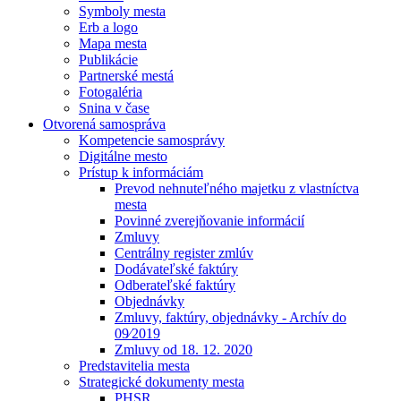
Symboly mesta
Erb a logo
Mapa mesta
Publikácie
Partnerské mestá
Fotogaléria
Snina v čase
Otvorená samospráva
Kompetencie samosprávy
Digitálne mesto
Prístup k informáciám
Prevod nehnuteľného majetku z vlastníctva
mesta
Povinné zverejňovanie informácií
Zmluvy
Centrálny register zmlúv
Dodávateľské faktúry
Odberateľské faktúry
Objednávky
Zmluvy, faktúry, objednávky - Archív do
09⁄2019
Zmluvy od 18. 12. 2020
Predstavitelia mesta
Strategické dokumenty mesta
PHSR