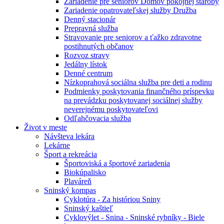
Zariadenie pre seniorov Domov pokojnej staroby
Zariadenie opatrovateľskej služby Družba
Denný stacionár
Prepravná služba
Stravovanie pre seniorov a ťažko zdravotne
postihnutých občanov
Rozvoz stravy
Jedálny lístok
Denné centrum
Nízkoprahová sociálna služba pre deti a rodinu
Podmienky poskytovania finančného príspevku
na prevádzku poskytovanej sociálnej služby
neverejnému poskytovateľovi
Odľahčovacia služba
Život v meste
Návšteva lekára
Lekárne
Šport a rekreácia
Športoviská a športové zariadenia
Biokúpalisko
Plaváreň
Sninský kompas
Cyklotúra - Za históriou Sniny
Sninský kaštieľ
Cyklovýlet - Snina - Sninské rybníky - Biele