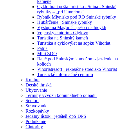
kamene
Cyklotúra i pešia turistika - Snina - Sninské
rybníky – „pri Umretom“
Rybník Mlynisko pod RO Sninské rybníky
Hubárčenie - Sninské rybníky
Výstup na Magurič - pešo i na bicykli
Vojenský cintorín - Giglovo
Turistika na Sninský kameň
Turistika a cyklovýlet na sopku Vihorlat
Patria
Mini ZOO
Ranč pod Sninským kameňom - jazdenie na
koňoch
Vihorlatresort - rekreačné stredisko Vihorlat
Turistické informačné centrum
Kultúra
Detské ihriská
Ubytovanie
Termíny vývozu komunálneho odpadu
Seniori
Stravovanie
Rozkopávky
Jedálny lístok - jedáleň ZpS DPS
Podnikanie
Cintoríny