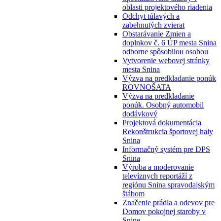
oblasti projektového riadenia
Odchyt túlavých a
zabehnutých zvierat
Obstarávanie Zmien a
doplnkov č. 6 ÚP mesta Snina
odborne spôsobilou osobou
Vytvorenie webovej stránky
mesta Snina
Výzva na predkladanie ponúk
ROVNOŠATA
Výzva na predkladanie
ponúk. Osobný automobil
dodávkový
Projektová dokumentácia
Rekonštrukcia športovej haly
Snina
Informačný systém pre DPS
Snina
Výroba a moderovanie
televíznych reportáží z
regiónu Snina spravodajským
štábom
Značenie prádla a odevov pre
Domov pokojnej staroby v
Snine