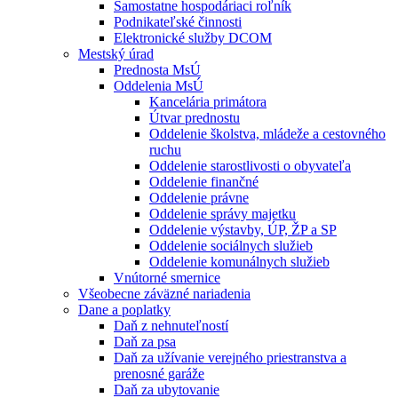
Samostatne hospodáriaci roľník
Podnikateľské činnosti
Elektronické služby DCOM
Mestský úrad
Prednosta MsÚ
Oddelenia MsÚ
Kancelária primátora
Útvar prednostu
Oddelenie školstva, mládeže a cestovného
ruchu
Oddelenie starostlivosti o obyvateľa
Oddelenie finančné
Oddelenie právne
Oddelenie správy majetku
Oddelenie výstavby, ÚP, ŽP a SP
Oddelenie sociálnych služieb
Oddelenie komunálnych služieb
Vnútorné smernice
Všeobecne záväzné nariadenia
Dane a poplatky
Daň z nehnuteľností
Daň za psa
Daň za užívanie verejného priestranstva a
prenosné garáže
Daň za ubytovanie