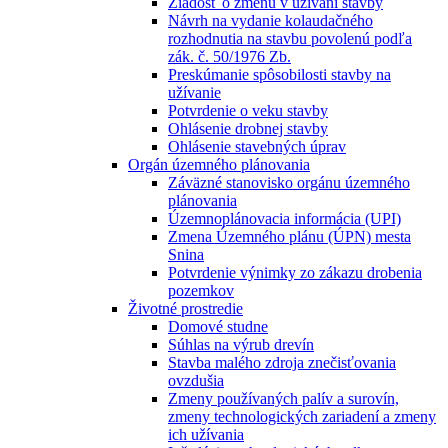
Žiadosť o zmenu v užívaní stavby
Návrh na vydanie kolaudačného
rozhodnutia na stavbu povolenú podľa
zák. č. 50/1976 Zb.
Preskúmanie spôsobilosti stavby na
užívanie
Potvrdenie o veku stavby
Ohlásenie drobnej stavby
Ohlásenie stavebných úprav
Orgán územného plánovania
Záväzné stanovisko orgánu územného
plánovania
Územnoplánovacia informácia (UPI)
Zmena Územného plánu (ÚPN) mesta
Snina
Potvrdenie výnimky zo zákazu drobenia
pozemkov
Životné prostredie
Domové studne
Súhlas na výrub drevín
Stavba malého zdroja znečisťovania
ovzdušia
Zmeny používaných palív a surovín,
zmeny technologických zariadení a zmeny
ich užívania