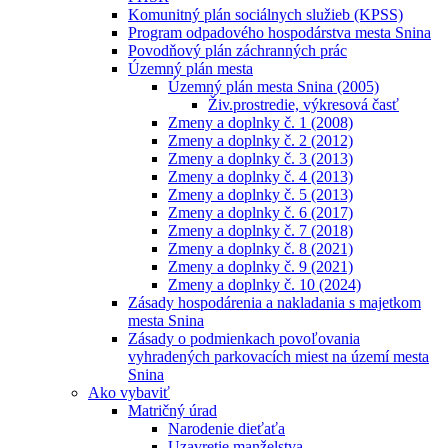
Komunitný plán sociálnych služieb (KPSS)
Program odpadového hospodárstva mesta Snina
Povodňový plán záchranných prác
Územný plán mesta
Územný plán mesta Snina (2005)
Živ.prostredie, výkresová časť
Zmeny a doplnky č. 1 (2008)
Zmeny a doplnky č. 2 (2012)
Zmeny a doplnky č. 3 (2013)
Zmeny a doplnky č. 4 (2013)
Zmeny a doplnky č. 5 (2013)
Zmeny a doplnky č. 6 (2017)
Zmeny a doplnky č. 7 (2018)
Zmeny a doplnky č. 8 (2021)
Zmeny a doplnky č. 9 (2021)
Zmeny a doplnky č. 10 (2024)
Zásady hospodárenia a nakladania s majetkom
mesta Snina
Zásady o podmienkach povoľovania
vyhradených parkovacích miest na území mesta
Snina
Ako vybaviť
Matričný úrad
Narodenie dieťaťa
Uzavretie manželstva