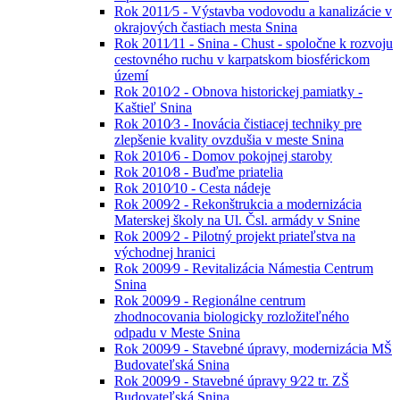
Rok 2011⁄5 - Výstavba vodovodu a kanalizácie v
okrajových častiach mesta Snina
Rok 2011⁄11 - Snina - Chust - spoločne k rozvoju
cestovného ruchu v karpatskom biosférickom
území
Rok 2010⁄2 - Obnova historickej pamiatky -
Kaštieľ Snina
Rok 2010⁄3 - Inovácia čistiacej techniky pre
zlepšenie kvality ovzdušia v meste Snina
Rok 2010⁄6 - Domov pokojnej staroby
Rok 2010⁄8 - Buďme priatelia
Rok 2010⁄10 - Cesta nádeje
Rok 2009⁄2 - Rekonštrukcia a modernizácia
Materskej školy na Ul. Čsl. armády v Snine
Rok 2009⁄2 - Pilotný projekt priateľstva na
východnej hranici
Rok 2009⁄9 - Revitalizácia Námestia Centrum
Snina
Rok 2009⁄9 - Regionálne centrum
zhodnocovania biologicky rozložiteľného
odpadu v Meste Snina
Rok 2009⁄9 - Stavebné úpravy, modernizácia MŠ
Budovateľská Snina
Rok 2009⁄9 - Stavebné úpravy 9⁄22 tr. ZŠ
Budovateľská Snina