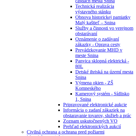
častiach mesta Snina
Technická realizácia
výstavného stánku
Obnova historickej pamiatky
Malý kaštieľ – Snina
Služby a činnosti vo verejnom
obstarávaní
Oznámenie o zadávaní
zákazky - Oprava cesty
Prevádzkovanie MHD v
meste Snina
Panvica sklopná elektrická -
80L
Detské ihriská na území mesta
Snina
Výmena okien - ZŠ
Komneského
Kamerový systém - Sídlisko
1, Snina
Pripravované elektronické aukcie
Informácia o zadaní zákaziek na
obstaravanie tovarov, služieb a prác
Zoznam uskutočnených VO
Prehľad elektronických aukcií
Civilná ochrana a ochrana pred požiarmi