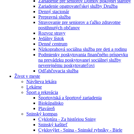
Zariadenie pre seniorov Domov pokojnej staroby
Zariadenie opatrovateľskej služby Družba
Denný stacionár
Prepravná služba
Stravovanie pre seniorov a ťažko zdravotne
postihnutých občanov
Rozvoz stravy
Jedálny lístok
Denné centrum
Nízkoprahová sociálna služba pre deti a rodinu
Podmienky poskytovania finančného príspevku
na prevádzku poskytovanej sociálnej služby
neverejnému poskytovateľovi
Odľahčovacia služba
Život v meste
Návšteva lekára
Lekárne
Šport a rekreácia
Športoviská a športové zariadenia
Biokúpalisko
Plaváreň
Sninský kompas
Cyklotúra - Za históriou Sniny
Sninský kaštieľ
Cyklovýlet - Snina - Sninské rybníky - Biele