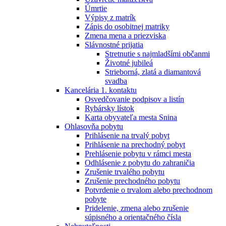
Úmrtie
Výpisy z matrík
Zápis do osobitnej matriky
Zmena mena a priezviska
Slávnostné prijatia
Stretnutie s najmladšími občanmi
Životné jubileá
Strieborná, zlatá a diamantová
svadba
Kancelária 1. kontaktu
Osvedčovanie podpisov a listín
Rybársky lístok
Karta obyvateľa mesta Snina
Ohlasovňa pobytu
Prihlásenie na trvalý pobyt
Prihlásenie na prechodný pobyt
Prehlásenie pobytu v rámci mesta
Odhlásenie z pobytu do zahraničia
Zrušenie trvalého pobytu
Zrušenie prechodného pobytu
Potvrdenie o trvalom alebo prechodnom
pobyte
Pridelenie, zmena alebo zrušenie
súpisného a orientačného čísla