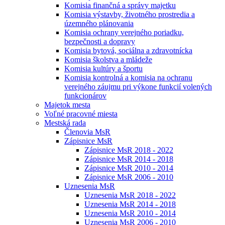
Komisia finančná a správy majetku
Komisia výstavby, životného prostredia a
územného plánovania
Komisia ochrany verejného poriadku,
bezpečnosti a dopravy
Komisia bytová, sociálna a zdravotnícka
Komisia školstva a mládeže
Komisia kultúry a športu
Komisia kontrolná a komisia na ochranu
verejného záujmu pri výkone funkcií volených
funkcionárov
Majetok mesta
Voľné pracovné miesta
Mestská rada
Členovia MsR
Zápisnice MsR
Zápisnice MsR 2018 - 2022
Zápisnice MsR 2014 - 2018
Zápisnice MsR 2010 - 2014
Zápisnice MsR 2006 - 2010
Uznesenia MsR
Uznesenia MsR 2018 - 2022
Uznesenia MsR 2014 - 2018
Uznesenia MsR 2010 - 2014
Uznesenia MsR 2006 - 2010