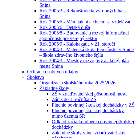
Snina
Rok 2005⁄3 - Rekonštrukcia výrobných hál –
Snina
Rok 2005⁄5 - Mám talent a chcem sa vzdelávať
Rok 2005⁄6 - Detská duša
Rok 2005⁄8 - Budovanie a rozvoj informačnej
spoločnosti pre verejný sektor
Rok 2005⁄9 - Kalokagatia v 21. storočí
Rok 2004⁄3 - Materská škola Perečínska v Snine
– škola zdravého životného štýlu
Rok 2004⁄3 - Miestny rozvojový a akčný plán
mesta Snina
Ochrana osobných údajov
Školstvo
Organizácia školského roka 2025/2026
Základné školy
ZŠ v zriaďovateľskej pôsobnosti mesta
Zápis do 1. ročníka ZŠ
Plnenie povinnej školskej dochádzky v ZŠ
Plnenie povinnej školskej dochádzky
mimo územia SR
Odklad začiatku plnenia povinnej školskej
dochádzky
Základné školy v inej zriaďovateľskej