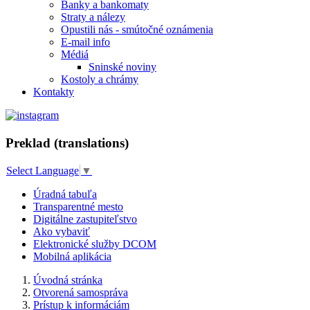
Banky a bankomaty
Straty a nálezy
Opustili nás - smútočné oznámenia
E-mail info
Médiá
Sninské noviny
Kostoly a chrámy
Kontakty
Preklad (translations)
Select Language
▼
Úradná tabuľa
Transparentné mesto
Digitálne zastupiteľstvo
Ako vybaviť
Elektronické služby DCOM
Mobilná aplikácia
Úvodná stránka
Otvorená samospráva
Prístup k informáciám