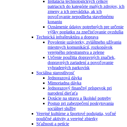
Inštalácia technologických celkov
patriacich do kategórie malých zdrojov, ich
zmeny a ich prevádzka, ak ich
povoľovanie nepodlieha stavebnému
konaniu
Oznámenie údajov potrebných pre určenie
výšky poplatku za znečisťovanie ovzdušia
Technická infraštruktúra a doprava
Povolenie uzávierky, zvláštneho užívania
miestnych komunikácií, rozkopávok
verejného priestranstva a zelene
Určenie použitia dopravných značiek,
dopravných zariadení a povoľovanie
vyhradených parkovísk
Sociálna starostlivosť
Jednorazová dávka
Mimoriadna dávka
Jednorazový finančný príspevok pri
narodení dieťaťa
Dotácie na stravu a školské potreby
Postup pri zabezpečení poskytovania
sociálnej služby
Verejné kultúrne a športové podujatia, voľné
pouličné aktivity a verejné zbierky
Sťažnosti a petície