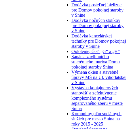
Dodávka posteľnej bielizne
pre Domov pokojnej staroby
v Snine
Dodávka nočných stolíkov
pre Domov pokojnej staroby
v Snine
Dodávka kancelárskej
techniky pre Domov pokojnej
staroby v Snine
Oplotenie, časť „G“ a „H“
Sanácia zavlhnutého
suterénneho muriva Domu
pokojnej staroby Snina
Výmena okien a stavebné
úpravy MŠ na Ul. vihorlatskej
v Snine
Výstavba kontajnerových
stanovíšť a zefektívnenie
komplexného systému
separovaného zberu v meste
Snina
Komunitný plán sociálnych
služieb pre mesto Snina na
roky 2015 - 2025