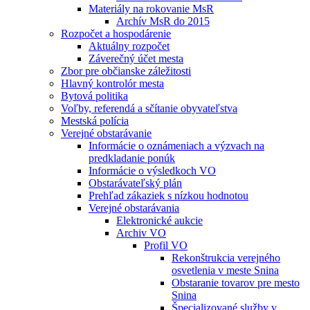
Materiály na rokovanie MsR
Archív MsR do 2015
Rozpočet a hospodárenie
Aktuálny rozpočet
Záverečný účet mesta
Zbor pre občianske záležitosti
Hlavný kontrolór mesta
Bytová politika
Voľby, referendá a sčítanie obyvateľstva
Mestská polícia
Verejné obstarávanie
Informácie o oznámeniach a výzvach na
predkladanie ponúk
Informácie o výsledkoch VO
Obstarávateľský plán
Prehľad zákaziek s nízkou hodnotou
Verejné obstarávania
Elektronické aukcie
Archiv VO
Profil VO
Rekonštrukcia verejného
osvetlenia v meste Snina
Obstaranie tovarov pre mesto
Snina
Špecializované služby v