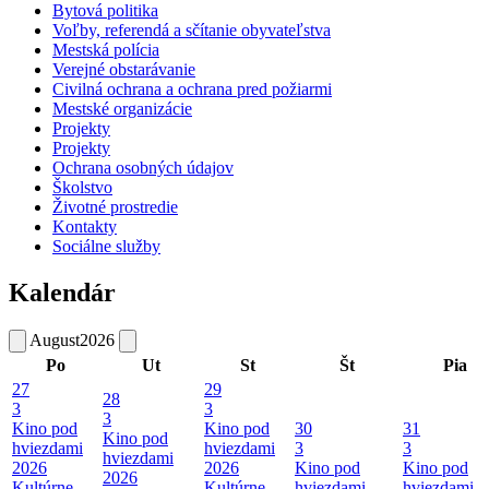
Bytová politika
Voľby, referendá a sčítanie obyvateľstva
Mestská polícia
Verejné obstarávanie
Civilná ochrana a ochrana pred požiarmi
Mestské organizácie
Projekty
Projekty
Ochrana osobných údajov
Školstvo
Životné prostredie
Kontakty
Sociálne služby
Kalendár
August
2026
Po
Ut
St
Št
Pia
27
29
28
3
3
3
Kino pod
Kino pod
30
31
Kino pod
hviezdami
hviezdami
3
3
hviezdami
2026
2026
Kino pod
Kino pod
2026
Kultúrne
Kultúrne
hviezdami
hviezdami