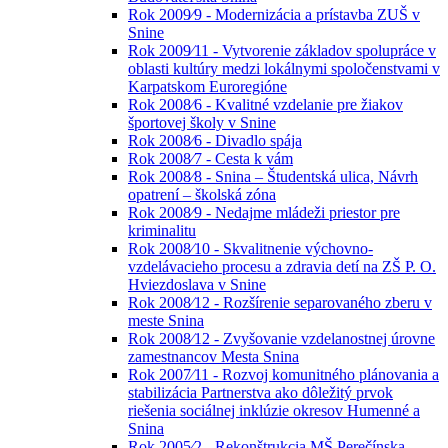
Rok 2009⁄9 - Modernizácia a prístavba ZUŠ v
Snine
Rok 2009⁄11 - Vytvorenie základov spolupráce v
oblasti kultúry medzi lokálnymi spoločenstvami v
Karpatskom Euroregióne
Rok 2008⁄6 - Kvalitné vzdelanie pre žiakov
športovej školy v Snine
Rok 2008⁄6 - Divadlo spája
Rok 2008⁄7 - Cesta k vám
Rok 2008⁄8 - Snina – Študentská ulica, Návrh
opatrení – školská zóna
Rok 2008⁄9 - Nedajme mládeži priestor pre
kriminalitu
Rok 2008⁄10 - Skvalitnenie výchovno-
vzdelávacieho procesu a zdravia detí na ZŠ P. O.
Hviezdoslava v Snine
Rok 2008⁄12 - Rozšírenie separovaného zberu v
meste Snina
Rok 2008⁄12 - Zvyšovanie vzdelanostnej úrovne
zamestnancov Mesta Snina
Rok 2007⁄11 - Rozvoj komunitného plánovania a
stabilizácia Partnerstva ako dôležitý prvok
riešenia sociálnej inklúzie okresov Humenné a
Snina
Rok 2005⁄2 - Rekonštrukcia MŠ Perečínska