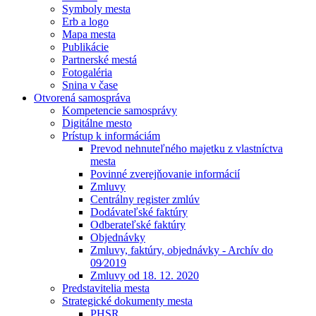
Symboly mesta
Erb a logo
Mapa mesta
Publikácie
Partnerské mestá
Fotogaléria
Snina v čase
Otvorená samospráva
Kompetencie samosprávy
Digitálne mesto
Prístup k informáciám
Prevod nehnuteľného majetku z vlastníctva
mesta
Povinné zverejňovanie informácií
Zmluvy
Centrálny register zmlúv
Dodávateľské faktúry
Odberateľské faktúry
Objednávky
Zmluvy, faktúry, objednávky - Archív do
09⁄2019
Zmluvy od 18. 12. 2020
Predstavitelia mesta
Strategické dokumenty mesta
PHSR