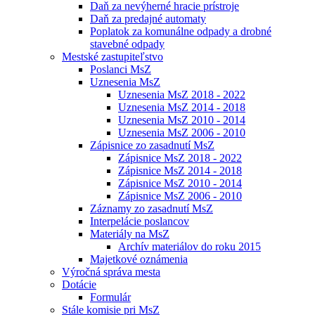
Daň za nevýherné hracie prístroje
Daň za predajné automaty
Poplatok za komunálne odpady a drobné
stavebné odpady
Mestské zastupiteľstvo
Poslanci MsZ
Uznesenia MsZ
Uznesenia MsZ 2018 - 2022
Uznesenia MsZ 2014 - 2018
Uznesenia MsZ 2010 - 2014
Uznesenia MsZ 2006 - 2010
Zápisnice zo zasadnutí MsZ
Zápisnice MsZ 2018 - 2022
Zápisnice MsZ 2014 - 2018
Zápisnice MsZ 2010 - 2014
Zápisnice MsZ 2006 - 2010
Záznamy zo zasadnutí MsZ
Interpelácie poslancov
Materiály na MsZ
Archív materiálov do roku 2015
Majetkové oznámenia
Výročná správa mesta
Dotácie
Formulár
Stále komisie pri MsZ