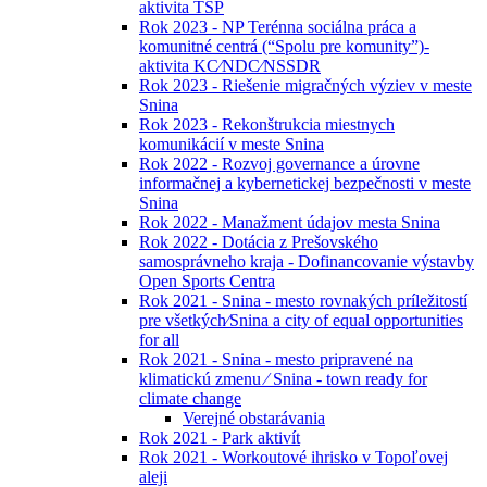
aktivita TSP
Rok 2023 - NP Terénna sociálna práca a
komunitné centrá (“Spolu pre komunity”)-
aktivita KC⁄NDC⁄NSSDR
Rok 2023 - Riešenie migračných výziev v meste
Snina
Rok 2023 - Rekonštrukcia miestnych
komunikácií v meste Snina
Rok 2022 - Rozvoj governance a úrovne
informačnej a kybernetickej bezpečnosti v meste
Snina
Rok 2022 - Manažment údajov mesta Snina
Rok 2022 - Dotácia z Prešovského
samosprávneho kraja - Dofinancovanie výstavby
Open Sports Centra
Rok 2021 - Snina - mesto rovnakých príležitostí
pre všetkých⁄Snina a city of equal opportunities
for all
Rok 2021 - Snina - mesto pripravené na
klimatickú zmenu ⁄ Snina - town ready for
climate change
Verejné obstarávania
Rok 2021 - Park aktivít
Rok 2021 - Workoutové ihrisko v Topoľovej
aleji