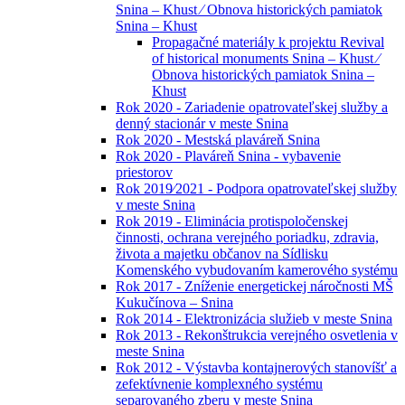
Snina – Khust ⁄ Obnova historických pamiatok
Snina – Khust
Propagačné materiály k projektu Revival
of historical monuments Snina – Khust ⁄
Obnova historických pamiatok Snina –
Khust
Rok 2020 - Zariadenie opatrovateľskej služby a
denný stacionár v meste Snina
Rok 2020 - Mestská plaváreň Snina
Rok 2020 - Plaváreň Snina - vybavenie
priestorov
Rok 2019⁄2021 - Podpora opatrovateľskej služby
v meste Snina
Rok 2019 - Eliminácia protispoločenskej
činnosti, ochrana verejného poriadku, zdravia,
života a majetku občanov na Sídlisku
Komenského vybudovaním kamerového systému
Rok 2017 - Zníženie energetickej náročnosti MŠ
Kukučínova – Snina
Rok 2014 - Elektronizácia služieb v meste Snina
Rok 2013 - Rekonštrukcia verejného osvetlenia v
meste Snina
Rok 2012 - Výstavba kontajnerových stanovíšť a
zefektívnenie komplexného systému
separovaného zberu v meste Snina