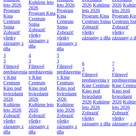
Kultúrne leto
leto 2026
leto 2026
2026
Kultúrne
2026
Kultúr
2026
Program
Program
leto 2026
leto 2026
Program Kina
Kina
Kina
Program Kina
Program Ki
Centrum
Centrum
Centrum
Centrum Snina
Centrum Sn
Snina
Snina
Snina
Zobraziť
Zobraziť
Zobraziť
Zobraziť
Zobraziť
všetky
všetky
všetky
všetky
všetky
záznamy z dňa
záznamy z 
záznamy z
záznamy z
záznamy z
dňa
dňa
dňa
3
4
5
3
3
3
6
7
Filmové
Filmové
Filmové
3
3
predstavenia
predstavenia
predstavenia
Filmové
Filmové
v Kine
v Kine
v Kine
predstavenia v
predstavenia
Centrum
Centrum
Centrum
Kine Centrum
Kine Centr
Kino pod
Kino pod
Kino pod
Kino pod
Kino pod
hviezdami
hviezdami
hviezdami
hviezdami
hviezdami
2026
2026
2026
2026
Kultúrne
2026
Kultúr
Kultúrne
Kultúrne leto
Kultúrne
leto 2026
leto 2026
leto 2026
2026
leto 2026
Zobraziť
Zobraziť
Zobraziť
Zobraziť
Zobraziť
všetky
všetky
všetky
všetky
všetky
záznamy z dňa
záznamy z 
záznamy z
záznamy z
záznamy z
dňa
dňa
dňa