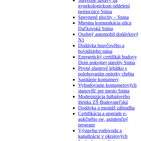
Stavebné úpravy na
gynekologickom oddelení
nemocnice Snina
Spevnené plochy – Snina
Miestna komunikácia ulica
Daľkovská Snina
Osobný automobil dodávkový
N1
Dodávka bravčového a
hovädzieho mäsa
Energetický certifikát budovy
Dom pokojnej staroby Snina
Pevné plastové lehátko s
polohovaním opierky chrbta
Sanitárne kontajnery
Vybudovanie kontajnerových
stanovíšť pre mesto Snina
Modernizácia futbalového
ihriska ZŠ Budovateľská
Dodávka a montáž zábradlia
Certifikácia a upgrade e-
aukčného sw, asisitenčný
program
Výstavba vodovodu a
kanalizácie v okrajových