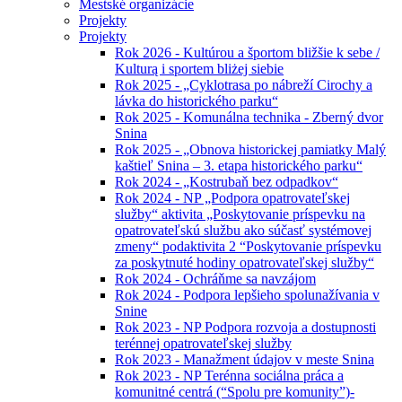
Mestské organizácie
Projekty
Projekty
Rok 2026 - Kultúrou a športom bližšie k sebe /
Kulturą i sportem bliżej siebie
Rok 2025 - „Cyklotrasa po nábreží Cirochy a
lávka do historického parku“
Rok 2025 - Komunálna technika - Zberný dvor
Snina
Rok 2025 - „Obnova historickej pamiatky Malý
kaštieľ Snina – 3. etapa historického parku“
Rok 2024 - „Kostrubaň bez odpadkov“
Rok 2024 - NP „Podpora opatrovateľskej
služby“ aktivita „Poskytovanie príspevku na
opatrovateľskú službu ako súčasť systémovej
zmeny“ podaktivita 2 “Poskytovanie príspevku
za poskytnuté hodiny opatrovateľskej služby“
Rok 2024 - Ochráňme sa navzájom
Rok 2024 - Podpora lepšieho spolunažívania v
Snine
Rok 2023 - NP Podpora rozvoja a dostupnosti
terénnej opatrovateľskej služby
Rok 2023 - Manažment údajov v meste Snina
Rok 2023 - NP Terénna sociálna práca a
komunitné centrá (“Spolu pre komunity”)-