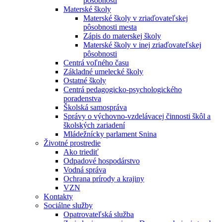
pôsobnosti
Materské školy
Materské školy v zriaďovateľskej
pôsobnosti mesta
Zápis do materskej školy
Materské školy v inej zriaďovateľskej
pôsobnosti
Centrá voľného času
Základné umelecké školy
Ostatné školy
Centrá pedagogicko-psychologického
poradenstva
Školská samospráva
Správy o výchovno-vzdelávacej činnosti škôl a
školských zariadení
Mládežnícky parlament Snina
Životné prostredie
Ako triediť
Odpadové hospodárstvo
Vodná správa
Ochrana prírody a krajiny
VZN
Kontakty
Sociálne služby
Opatrovateľská služba