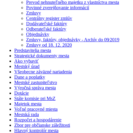
Prevod nehnuteľného majetku z vlastníctva mesta
Povinné zverejňovanie informácií
Zmluvy
Centrálny register zmlúv
Dodávateľské faktúry
Odberateľské faktúry
Objednávky
Zmluvy, faktúry, objednávky - Archív do 09⁄2019
Zmluvy od 18. 12. 2020
Predstavitelia mesta
Strategické dokumenty mesta
Ako vybaviť
Mestský úrad
Všeobecne záväzné nariadenia
Dane a poplatky
Mestské zastupiteľstvo
Výročná správa mesta
Dotácie
Stále komisie pri MsZ
Majetok mesta
Voľné pracovné miesta
Mestská rada
Rozpočet a hospodárenie
Zbor pre občianske záležitosti
Hlavný kontrolór mesta