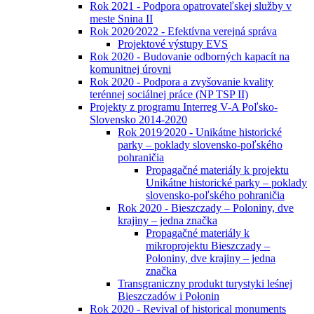
Rok 2021 - Podpora opatrovateľskej služby v
meste Snina II
Rok 2020⁄2022 - Efektívna verejná správa
Projektové výstupy EVS
Rok 2020 - Budovanie odborných kapacít na
komunitnej úrovni
Rok 2020 - Podpora a zvyšovanie kvality
terénnej sociálnej práce (NP TSP II)
Projekty z programu Interreg V-A Poľsko-
Slovensko 2014-2020
Rok 2019⁄2020 - Unikátne historické
parky – poklady slovensko-poľského
pohraničia
Propagačné materiály k projektu
Unikátne historické parky – poklady
slovensko-poľského pohraničia
Rok 2020 - Bieszczady – Poloniny, dve
krajiny – jedna značka
Propagačné materiály k
mikroprojektu Bieszczady –
Poloniny, dve krajiny – jedna
značka
Transgraniczny produkt turystyki leśnej
Bieszczadów i Połonin
Rok 2020 - Revival of historical monuments