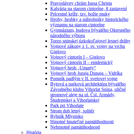
Pravoslávny chrám Isusa Christa
Kalvária na starom cintoríne, 8 zastavení
Prícestné kríže, tzv. božie muky
Hroby, hrobky a náhrobníky historického
významu na starom cintoríne
Gymnázium, budova bývalého Okresného
národného výboru
Torzo sninskej úzkokoľajovej lesnej dráhy
Vojnové zákopy z 1. sv. vojny na vrchu
Giglovo
Vojnový cintorín I – Giglovo
Vojnový cintorín II – epidemický
Vojnový hrob „Umarty“
Vojnový hrob Juraja Dunaja – Vidríka
Pomník padlým v II. svetovej vojne
Bytová a parková architektúra bývalého
Závodného klubu Vihorlat Snina, uličné
stromové aleje na ul. Čsl. Armády,
Študentskej a Vihorlatskej
Park pri Vihorlate
Strom dub letný, solitér
Rybník Mlynisko
Hmotné hnuteľné pamätihodnosti
Nehmotné pamätihodnosti
História