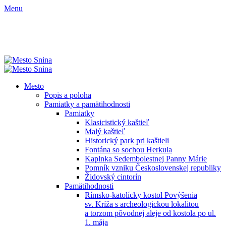
Menu
Mesto
Popis a poloha
Pamiatky a pamätihodnosti
Pamiatky
Klasicistický kaštieľ
Malý kaštieľ
Historický park pri kaštieli
Fontána so sochou Herkula
Kaplnka Sedembolestnej Panny Márie
Pomník vzniku Československej republiky
Židovský cintorín
Pamätihodnosti
Rímsko-katolícky kostol Povýšenia
sv. Kríža s archeologickou lokalitou
a torzom pôvodnej aleje od kostola po ul.
1. mája