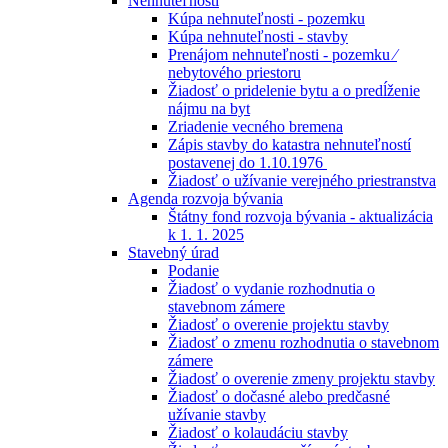
Nehnuteľnosti
Kúpa nehnuteľnosti - pozemku
Kúpa nehnuteľnosti - stavby
Prenájom nehnuteľnosti - pozemku ⁄
nebytového priestoru
Žiadosť o pridelenie bytu a o predĺženie
nájmu na byt
Zriadenie vecného bremena
Zápis stavby do katastra nehnuteľností
postavenej do 1.10.1976
Žiadosť o užívanie verejného priestranstva
Agenda rozvoja bývania
Štátny fond rozvoja bývania - aktualizácia
k 1. 1. 2025
Stavebný úrad
Podanie
Žiadosť o vydanie rozhodnutia o
stavebnom zámere
Žiadosť o overenie projektu stavby
Žiadosť o zmenu rozhodnutia o stavebnom
zámere
Žiadosť o overenie zmeny projektu stavby
Žiadosť o dočasné alebo predčasné
užívanie stavby
Žiadosť o kolaudáciu stavby