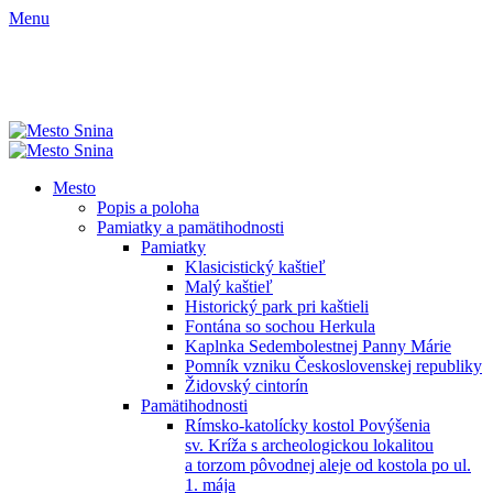
Menu
Mesto
Popis a poloha
Pamiatky a pamätihodnosti
Pamiatky
Klasicistický kaštieľ
Malý kaštieľ
Historický park pri kaštieli
Fontána so sochou Herkula
Kaplnka Sedembolestnej Panny Márie
Pomník vzniku Československej republiky
Židovský cintorín
Pamätihodnosti
Rímsko-katolícky kostol Povýšenia
sv. Kríža s archeologickou lokalitou
a torzom pôvodnej aleje od kostola po ul.
1. mája