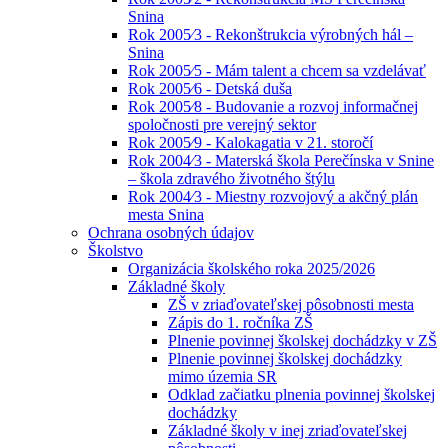
Snina
Rok 2005⁄3 - Rekonštrukcia výrobných hál –
Snina
Rok 2005⁄5 - Mám talent a chcem sa vzdelávať
Rok 2005⁄6 - Detská duša
Rok 2005⁄8 - Budovanie a rozvoj informačnej
spoločnosti pre verejný sektor
Rok 2005⁄9 - Kalokagatia v 21. storočí
Rok 2004⁄3 - Materská škola Perečínska v Snine
– škola zdravého životného štýlu
Rok 2004⁄3 - Miestny rozvojový a akčný plán
mesta Snina
Ochrana osobných údajov
Školstvo
Organizácia školského roka 2025/2026
Základné školy
ZŠ v zriaďovateľskej pôsobnosti mesta
Zápis do 1. ročníka ZŠ
Plnenie povinnej školskej dochádzky v ZŠ
Plnenie povinnej školskej dochádzky
mimo územia SR
Odklad začiatku plnenia povinnej školskej
dochádzky
Základné školy v inej zriaďovateľskej