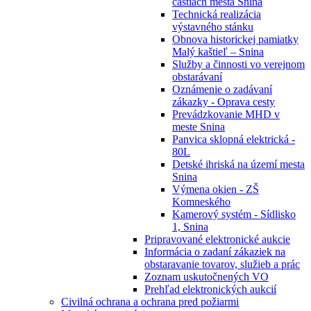
častiach mesta Snina
Technická realizácia
výstavného stánku
Obnova historickej pamiatky
Malý kaštieľ – Snina
Služby a činnosti vo verejnom
obstarávaní
Oznámenie o zadávaní
zákazky - Oprava cesty
Prevádzkovanie MHD v
meste Snina
Panvica sklopná elektrická -
80L
Detské ihriská na území mesta
Snina
Výmena okien - ZŠ
Komneského
Kamerový systém - Sídlisko
1, Snina
Pripravované elektronické aukcie
Informácia o zadaní zákaziek na
obstaravanie tovarov, služieb a prác
Zoznam uskutočnených VO
Prehľad elektronických aukcií
Civilná ochrana a ochrana pred požiarmi