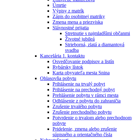
Úmrtie
Výpisy z matrík
Zápis do osobitnej matriky
Zmena mena a priezviska
Slávnostné prijatia
Stretnutie s najmladšími občanmi
Životné jubileá
Strieborná, zlatá a diamantová
svadba
Kancelária 1. kontaktu
Osvedčovanie podpisov a listín
Rybársky lístok
Karta obyvateľa mesta Snina
Ohlasovňa pobytu
Prihlásenie na trvalý pobyt
Prihlásenie na prechodný pobyt
Prehlásenie pobytu v rámci mesta
Odhlásenie z pobytu do zahraničia
Zrušenie trvalého pobytu
Zrušenie prechodného pobytu
Potvrdenie o trvalom alebo prechodnom
pobyte
Pridelenie, zmena alebo zrušenie
súpisného a orientačného čísla