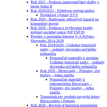
Rok 2021 - Podpora opatrovateľskej služby v
meste Snina II
Rok 2020⁄2022 - Efektívna verejná správa
Projektové výstupy EVS
Rok 2020 - Budovanie odborných kapacít na
komunitnej úrovni
Rok 2020 - Podpora a zvyšovanie kvality
terénnej sociálnej práce (NP TSP II)
Projekty z programu Interreg V-A Poľsko-
Slovensko 2014-2020
Rok 2019⁄2020 - Unikátne historické
parky – poklady slovensko-poľského
pohraničia
Propagačné materiály k projektu
Unikátne historické parky – poklady
slovensko-poľského pohraničia
Rok 2020 - Bieszczady – Poloniny, dve
krajiny – jedna značka
Propagačné materiály k
mikroprojektu Bieszczady –
Poloniny, dve krajiny – jedna
značka
Transgraniczny produkt turystyki leśnej
Bieszczadów i Połonin
Rok 2020 - Revival of historical monuments