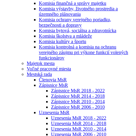
Komisia finančná a správy majetku
Komisia výstavby, životného prostredia a
územného plánovania
Komisia ochrany verejného poriadku,
bezpečnosti a dopravy
Komisia bytová, sociálna a zdravotnícka
Komisia školstva a mládeže
Komisia kultúry a športu
Komisia kontrolná a komisia na ochranu
verejného záujmu pri výkone funkcií volených
funkcionárov
Majetok mesta
Voľné pracovné miesta
Mestská rada
Členovia MsR
Zápisnice MsR
Zápisnice MsR 2018 - 2022
Zápisnice MsR 2014 - 2018
Zápisnice MsR 2010 - 2014
Zápisnice MsR 2006 - 2010
Uznesenia MsR
Uznesenia MsR 2018 - 2022
Uznesenia MsR 2014 - 2018
Uznesenia MsR 2010 - 2014
Uznesenia MsR 2006 - 2010