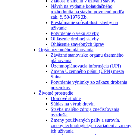
Žiadosť o zmenu v užívaní stavby
Návrh na vydanie kolaudačného
rozhodnutia na stavbu povolenú podľa
zák. č. 50/1976 Zb.
Preskúmanie spôsobilosti stavby na
užívanie
Potvrdenie o veku stavby
Ohlásenie drobnej stavby
Ohlásenie stavebných úprav
Orgán územného plánovania
Záväzné stanovisko orgánu územného
plánovania
Územnoplánovacia informácia (UPI)
Zmena Územného plánu (ÚPN) mesta
Snina
Potvrdenie výnimky zo zákazu drobenia
pozemkov
Životné prostredie
Domové studne
Súhlas na výrub drevín
Stavba malého zdroja znečisťovania
ovzdušia
Zmeny používaných palív a surovín,
zmeny technologických zariadení a zmeny
ich užívania