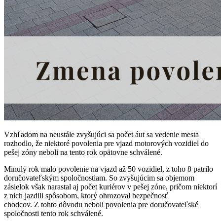
Vzhľadom na neustále zvyšujúci sa počet áut sa vedenie mesta
rozhodlo, že niektoré povolenia pre vjazd motorových vozidiel do
pešej zóny neboli na tento rok opätovne schválené.
Minulý rok malo povolenie na vjazd až 50 vozidiel, z toho 8 patrilo
doručovateľským spoločnostiam. So zvyšujúcim sa objemom
zásielok však narastal aj počet kuriérov v pešej zóne, pričom niektorí
z nich jazdili spôsobom, ktorý ohrozoval bezpečnosť
chodcov. Z tohto dôvodu neboli povolenia pre doručovateľské
spoločnosti tento rok schválené.