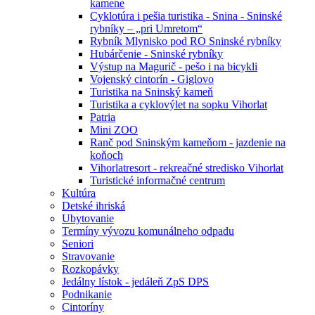
kamene
Cyklotúra i pešia turistika - Snina - Sninské
rybníky – „pri Umretom“
Rybník Mlynisko pod RO Sninské rybníky
Hubárčenie - Sninské rybníky
Výstup na Magurič - pešo i na bicykli
Vojenský cintorín - Giglovo
Turistika na Sninský kameň
Turistika a cyklovýlet na sopku Vihorlat
Patria
Mini ZOO
Ranč pod Sninským kameňom - jazdenie na
koňoch
Vihorlatresort - rekreačné stredisko Vihorlat
Turistické informačné centrum
Kultúra
Detské ihriská
Ubytovanie
Termíny vývozu komunálneho odpadu
Seniori
Stravovanie
Rozkopávky
Jedálny lístok - jedáleň ZpS DPS
Podnikanie
Cintoríny