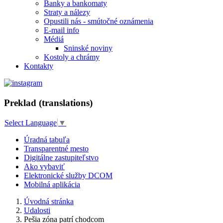
Banky a bankomaty
Straty a nálezy
Opustili nás - smútočné oznámenia
E-mail info
Médiá
Sninské noviny
Kostoly a chrámy
Kontakty
Preklad (translations)
Select Language
▼
Úradná tabuľa
Transparentné mesto
Digitálne zastupiteľstvo
Ako vybaviť
Elektronické služby DCOM
Mobilná aplikácia
Úvodná stránka
Udalosti
Pešia zóna patrí chodcom