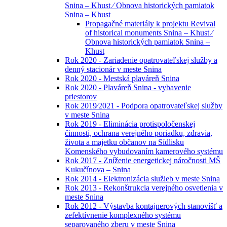
Snina – Khust ⁄ Obnova historických pamiatok
Snina – Khust
Propagačné materiály k projektu Revival
of historical monuments Snina – Khust ⁄
Obnova historických pamiatok Snina –
Khust
Rok 2020 - Zariadenie opatrovateľskej služby a
denný stacionár v meste Snina
Rok 2020 - Mestská plaváreň Snina
Rok 2020 - Plaváreň Snina - vybavenie
priestorov
Rok 2019⁄2021 - Podpora opatrovateľskej služby
v meste Snina
Rok 2019 - Eliminácia protispoločenskej
činnosti, ochrana verejného poriadku, zdravia,
života a majetku občanov na Sídlisku
Komenského vybudovaním kamerového systému
Rok 2017 - Zníženie energetickej náročnosti MŠ
Kukučínova – Snina
Rok 2014 - Elektronizácia služieb v meste Snina
Rok 2013 - Rekonštrukcia verejného osvetlenia v
meste Snina
Rok 2012 - Výstavba kontajnerových stanovíšť a
zefektívnenie komplexného systému
separovaného zberu v meste Snina