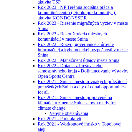
aktivita TSP
Rok 2023 - NP Terénna sociálna práca a
komunitné centrá (“Spolu pre komunity”)-
aktivita KC⁄NDC⁄NSSDR
Rok 2023 - Riešenie migračných výziev v meste
Snina
Rok 2023 - Rekonštrukcia miestnych
komunikácií v meste Snina
Rok 2022 - Rozvoj governance a úrovne
informačnej a kybernetickej bezpečnosti v meste
Snina
Rok 2022 - Manažment údajov mesta Snina
Rok 2022 - Dotácia z Prešovského
samosprávneho kraja - Dofinancovanie výstavby
Open Sports Centra
Rok 2021 - Snina - mesto rovnakých príležitostí
pre všetkých⁄Snina a city of equal opportunities
for all
Rok 2021 - Snina - mesto pripravené na
klimatickú zmenu ⁄ Snina - town ready for
climate change
Verejné obstarávania
Rok 2021 - Park aktivít
Rok 2021 - Workoutové ihrisko v Topoľovej
aleji