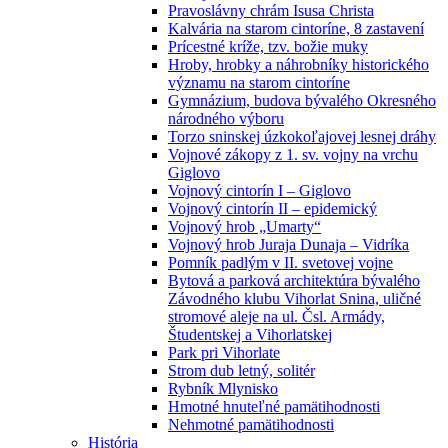
Pravoslávny chrám Isusa Christa
Kalvária na starom cintoríne, 8 zastavení
Prícestné kríže, tzv. božie muky
Hroby, hrobky a náhrobníky historického
významu na starom cintoríne
Gymnázium, budova bývalého Okresného
národného výboru
Torzo sninskej úzkokoľajovej lesnej dráhy
Vojnové zákopy z 1. sv. vojny na vrchu
Giglovo
Vojnový cintorín I – Giglovo
Vojnový cintorín II – epidemický
Vojnový hrob „Umarty“
Vojnový hrob Juraja Dunaja – Vidríka
Pomník padlým v II. svetovej vojne
Bytová a parková architektúra bývalého
Závodného klubu Vihorlat Snina, uličné
stromové aleje na ul. Čsl. Armády,
Študentskej a Vihorlatskej
Park pri Vihorlate
Strom dub letný, solitér
Rybník Mlynisko
Hmotné hnuteľné pamätihodnosti
Nehmotné pamätihodnosti
História