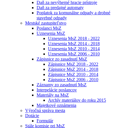
Daň za nevýherné hracie prístroje
Daň za predajné automaty
Poplatok za komunálne odpady a drobné
stavebné odpady
Mestské zastupiteľstvo
Poslanci MsZ
Uznesenia MsZ
Uznesenia MsZ 2018 - 2022
Uznesenia MsZ 2014 - 2018
Uznesenia MsZ 2010 - 2014
Uznesenia MsZ 2006 - 2010
Zápisnice zo zasadnutí MsZ
Zápisnice MsZ 2018 - 2022
Zápisnice MsZ 2014 - 2018
Zápisnice MsZ 2010 - 2014
Zápisnice MsZ 2006 - 2010
Záznamy zo zasadnutí MsZ
Interpelácie poslancov
Materiály na MsZ
Archív materiálov do roku 2015
Majetkové oznámenia
Výročná správa mesta
Dotácie
Formulár
Stále komisie pri MsZ