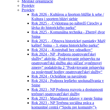
Mestské organizácie
Projekty
Projekty
Rok 2026 - Kultúrou a športom bližšie k sebe /
Kulturą i sportem bliżej siebie
Rok 2025 - „Cyklotrasa po nábreží Cirochy a
lávka do historického parku“
Rok 2025 - Komunálna technika - Zberný dvor
Snina
Rok 2025 - „Obnova historickej pamiatky Malý
kaštieľ Snina – 3. etapa historického parku“
Rok 2024 - „Kostrubaň bez odpadkov“
Rok 2024 - NP „Podpora opatrovateľskej
služby“ aktivita „Poskytovanie príspevku na
opatrovateľskú službu ako súčasť systémovej
zmeny“ podaktivita 2 “Poskytovanie príspevku
za poskytnuté hodiny opatrovateľskej služby“
Rok 2024 - Ochráňme sa navzájom
Rok 2024 - Podpora lepšieho spolunažívania v
Snine
Rok 2023 - NP Podpora rozvoja a dostupnosti
terénnej opatrovateľskej služby
Rok 2023 - Manažment údajov v meste Snina
Rok 2023 - NP Terénna sociálna práca a
komunitné centrá (“Spolu pre komunity”)-