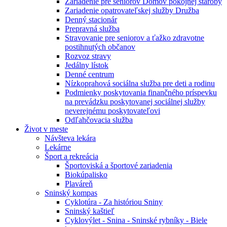
Zariadenie pre seniorov Domov pokojnej staroby
Zariadenie opatrovateľskej služby Družba
Denný stacionár
Prepravná služba
Stravovanie pre seniorov a ťažko zdravotne
postihnutých občanov
Rozvoz stravy
Jedálny lístok
Denné centrum
Nízkoprahová sociálna služba pre deti a rodinu
Podmienky poskytovania finančného príspevku
na prevádzku poskytovanej sociálnej služby
neverejnému poskytovateľovi
Odľahčovacia služba
Život v meste
Návšteva lekára
Lekárne
Šport a rekreácia
Športoviská a športové zariadenia
Biokúpalisko
Plaváreň
Sninský kompas
Cyklotúra - Za históriou Sniny
Sninský kaštieľ
Cyklovýlet - Snina - Sninské rybníky - Biele