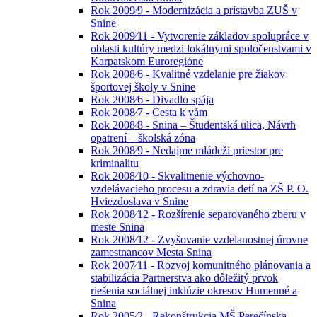
Rok 2009⁄9 - Modernizácia a prístavba ZUŠ v
Snine
Rok 2009⁄11 - Vytvorenie základov spolupráce v
oblasti kultúry medzi lokálnymi spoločenstvami v
Karpatskom Euroregióne
Rok 2008⁄6 - Kvalitné vzdelanie pre žiakov
športovej školy v Snine
Rok 2008⁄6 - Divadlo spája
Rok 2008⁄7 - Cesta k vám
Rok 2008⁄8 - Snina – Študentská ulica, Návrh
opatrení – školská zóna
Rok 2008⁄9 - Nedajme mládeži priestor pre
kriminalitu
Rok 2008⁄10 - Skvalitnenie výchovno-
vzdelávacieho procesu a zdravia detí na ZŠ P. O.
Hviezdoslava v Snine
Rok 2008⁄12 - Rozšírenie separovaného zberu v
meste Snina
Rok 2008⁄12 - Zvyšovanie vzdelanostnej úrovne
zamestnancov Mesta Snina
Rok 2007⁄11 - Rozvoj komunitného plánovania a
stabilizácia Partnerstva ako dôležitý prvok
riešenia sociálnej inklúzie okresov Humenné a
Snina
Rok 2005⁄2 - Rekonštrukcia MŠ Perečínska