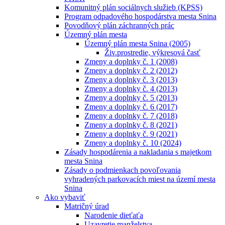
Komunitný plán sociálnych služieb (KPSS)
Program odpadového hospodárstva mesta Snina
Povodňový plán záchranných prác
Územný plán mesta
Územný plán mesta Snina (2005)
Živ.prostredie, výkresová časť
Zmeny a doplnky č. 1 (2008)
Zmeny a doplnky č. 2 (2012)
Zmeny a doplnky č. 3 (2013)
Zmeny a doplnky č. 4 (2013)
Zmeny a doplnky č. 5 (2013)
Zmeny a doplnky č. 6 (2017)
Zmeny a doplnky č. 7 (2018)
Zmeny a doplnky č. 8 (2021)
Zmeny a doplnky č. 9 (2021)
Zmeny a doplnky č. 10 (2024)
Zásady hospodárenia a nakladania s majetkom
mesta Snina
Zásady o podmienkach povoľovania
vyhradených parkovacích miest na území mesta
Snina
Ako vybaviť
Matričný úrad
Narodenie dieťaťa
Uzavretie manželstva