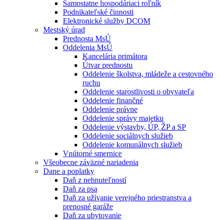
Samostatne hospodáriaci roľník
Podnikateľské činnosti
Elektronické služby DCOM
Mestský úrad
Prednosta MsÚ
Oddelenia MsÚ
Kancelária primátora
Útvar prednostu
Oddelenie školstva, mládeže a cestovného
ruchu
Oddelenie starostlivosti o obyvateľa
Oddelenie finančné
Oddelenie právne
Oddelenie správy majetku
Oddelenie výstavby, ÚP, ŽP a SP
Oddelenie sociálnych služieb
Oddelenie komunálnych služieb
Vnútorné smernice
Všeobecne záväzné nariadenia
Dane a poplatky
Daň z nehnuteľností
Daň za psa
Daň za užívanie verejného priestranstva a
prenosné garáže
Daň za ubytovanie