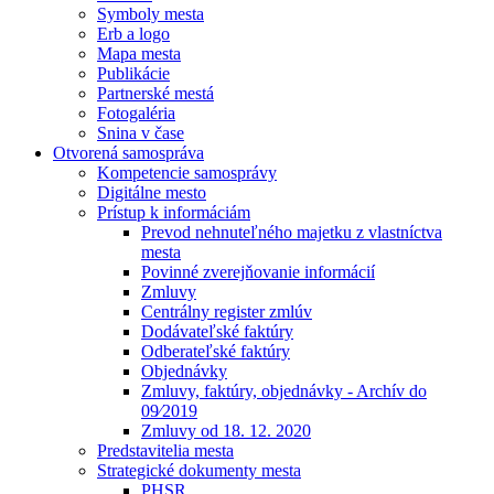
Symboly mesta
Erb a logo
Mapa mesta
Publikácie
Partnerské mestá
Fotogaléria
Snina v čase
Otvorená samospráva
Kompetencie samosprávy
Digitálne mesto
Prístup k informáciám
Prevod nehnuteľného majetku z vlastníctva
mesta
Povinné zverejňovanie informácií
Zmluvy
Centrálny register zmlúv
Dodávateľské faktúry
Odberateľské faktúry
Objednávky
Zmluvy, faktúry, objednávky - Archív do
09⁄2019
Zmluvy od 18. 12. 2020
Predstavitelia mesta
Strategické dokumenty mesta
PHSR