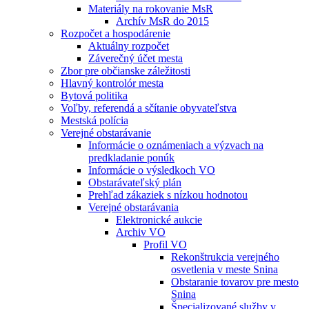
Materiály na rokovanie MsR
Archív MsR do 2015
Rozpočet a hospodárenie
Aktuálny rozpočet
Záverečný účet mesta
Zbor pre občianske záležitosti
Hlavný kontrolór mesta
Bytová politika
Voľby, referendá a sčítanie obyvateľstva
Mestská polícia
Verejné obstarávanie
Informácie o oznámeniach a výzvach na
predkladanie ponúk
Informácie o výsledkoch VO
Obstarávateľský plán
Prehľad zákaziek s nízkou hodnotou
Verejné obstarávania
Elektronické aukcie
Archiv VO
Profil VO
Rekonštrukcia verejného
osvetlenia v meste Snina
Obstaranie tovarov pre mesto
Snina
Špecializované služby v