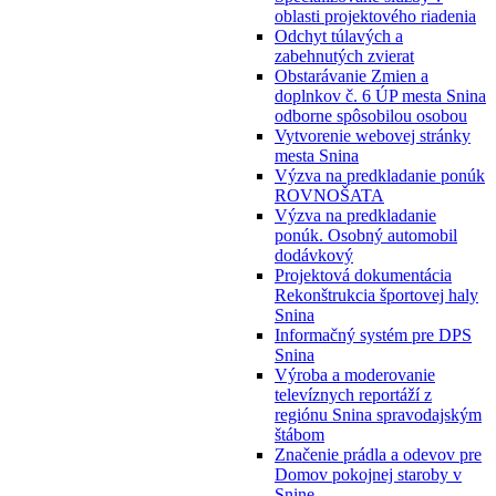
oblasti projektového riadenia
Odchyt túlavých a
zabehnutých zvierat
Obstarávanie Zmien a
doplnkov č. 6 ÚP mesta Snina
odborne spôsobilou osobou
Vytvorenie webovej stránky
mesta Snina
Výzva na predkladanie ponúk
ROVNOŠATA
Výzva na predkladanie
ponúk. Osobný automobil
dodávkový
Projektová dokumentácia
Rekonštrukcia športovej haly
Snina
Informačný systém pre DPS
Snina
Výroba a moderovanie
televíznych reportáží z
regiónu Snina spravodajským
štábom
Značenie prádla a odevov pre
Domov pokojnej staroby v
Snine