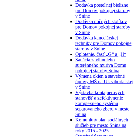
Dodávka posteľnej bielizne
pre Domov pokojnej staroby
v Snine
Dodávka nočných stolíkov
pre Domov pokojnej staroby
v Snine
Dodávka kancelárskej
techniky pre Domov pokojnej
staroby v Snine
Oplotenie, časť „G“ a „H“
Sanácia zavlhnutého
suterénneho muriva Domu
pokojnej staroby Snina
Výmena okien a stavebné
úpravy MŠ na Ul. vihorlatskej
v Snine
Výstavba kontajnerových
stanovíšť a zefektívnenie
komplexného systému
separovaného zberu v meste
Snina
Komunitný plán sociálnych
služieb pre mesto Snina na
roky 2015 - 2025