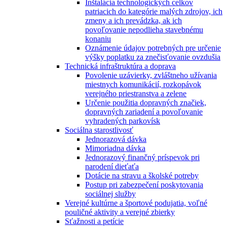
Inštalácia technologických celkov
patriacich do kategórie malých zdrojov, ich
zmeny a ich prevádzka, ak ich
povoľovanie nepodlieha stavebnému
konaniu
Oznámenie údajov potrebných pre určenie
výšky poplatku za znečisťovanie ovzdušia
Technická infraštruktúra a doprava
Povolenie uzávierky, zvláštneho užívania
miestnych komunikácií, rozkopávok
verejného priestranstva a zelene
Určenie použitia dopravných značiek,
dopravných zariadení a povoľovanie
vyhradených parkovísk
Sociálna starostlivosť
Jednorazová dávka
Mimoriadna dávka
Jednorazový finančný príspevok pri
narodení dieťaťa
Dotácie na stravu a školské potreby
Postup pri zabezpečení poskytovania
sociálnej služby
Verejné kultúrne a športové podujatia, voľné
pouličné aktivity a verejné zbierky
Sťažnosti a petície