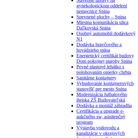
Stavebné úpravy na
gynekologickom oddelení
nemocnice Snina
Spevnené plochy – Snina
Miestna komunikácia ulica
Daľkovská Snina
Osobný automobil dodávkový
N1
Dodávka bravčového a
hovädzieho mäsa
Energetický certifikát budovy
Dom pokojnej staroby Snina
Pevné plastové lehátko s
polohovaním opierky chrbta
Sanitárne kontajnery
Vybudovanie kontajnerových
stanovíšť pre mesto Snina
Modernizácia futbalového
ihriska ZŠ Budovateľská
Dodávka a montáž zábradlia
Certifikácia a upgrade e-
aukčného sw, asisitenčný
program
Výstavba vodovodu a
kanalizácie v okrajových