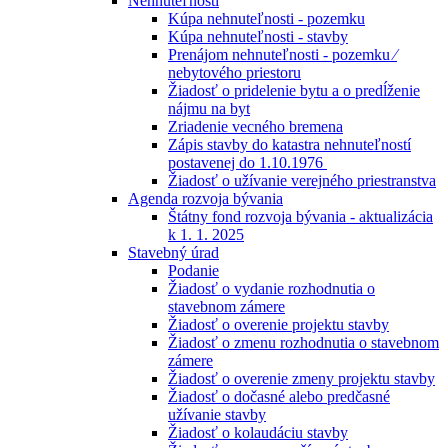
Nehnuteľnosti
Kúpa nehnuteľnosti - pozemku
Kúpa nehnuteľnosti - stavby
Prenájom nehnuteľnosti - pozemku ⁄
nebytového priestoru
Žiadosť o pridelenie bytu a o predĺženie
nájmu na byt
Zriadenie vecného bremena
Zápis stavby do katastra nehnuteľností
postavenej do 1.10.1976
Žiadosť o užívanie verejného priestranstva
Agenda rozvoja bývania
Štátny fond rozvoja bývania - aktualizácia
k 1. 1. 2025
Stavebný úrad
Podanie
Žiadosť o vydanie rozhodnutia o
stavebnom zámere
Žiadosť o overenie projektu stavby
Žiadosť o zmenu rozhodnutia o stavebnom
zámere
Žiadosť o overenie zmeny projektu stavby
Žiadosť o dočasné alebo predčasné
užívanie stavby
Žiadosť o kolaudáciu stavby