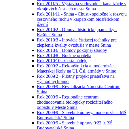
Rok 2011⁄5 - Výstavba vodovodu a kanalizácie v
okrajových častiach mesta Snina
Rok 2011⁄11 - Snina - Chust - spoločne k rozvoju
cestovného ruchu v karpatskom biosférickom
území
Rok 2010⁄2 - Obnova historickej pamiatky -
Kaštieľ Snina
Rok 2010⁄3 - Inovácia čistiacej techniky pre
zlepšenie kvality ovzdušia v meste Snina
Rok 2010⁄6 - Domov pokojnej staroby
Rok 2010⁄8 - Buďme priatelia
Rok 2010⁄10 - Cesta nádeje
Rok 2009⁄2 - Rekonštrukcia a modernizácia
Materskej školy na Ul. Čsl. armády v Snine
Rok 2009⁄2 - Pilotný projekt priateľstva na
východnej hranici
Rok 2009⁄9 - Revitalizácia Námestia Centrum
Snina
Rok 2009⁄9 - Regionálne centrum
zhodnocovania biologicky rozložiteľného
odpadu v Meste Snina
Rok 2009⁄9 - Stavebné úpravy, modernizácia MŠ
Budovateľská Snina
Rok 2009⁄9 - Stavebné úpravy 9⁄22 tr. ZŠ
Budovateľská Snina