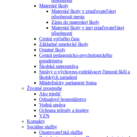
pôsobnosti
Materské školy
Materské školy v zriaďovateľskej
pôsobnosti mesta
Zápis do materskej školy
Materské školy v inej zriaďovateľskej
pôsobnosti
Centrá voľného času
Základné umelecké školy
Ostatné školy
Centrá pedagogicko-psychologického
poradenstva
Školská samospráva
Správy o výchovno-vzdelávacej činnosti škôl a
školských zariadení
Mládežnícky parlament Snina
Životné prostredie
Ako triediť
Odpadové hospodárstvo
Vodná správa
Ochrana prírody a krajiny
VZN
Kontakty
Sociálne služby
Opatrovateľská služba