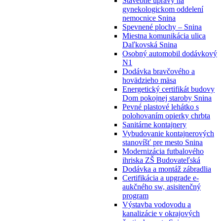
Stavebné úpravy na
gynekologickom oddelení
nemocnice Snina
Spevnené plochy – Snina
Miestna komunikácia ulica
Daľkovská Snina
Osobný automobil dodávkový
N1
Dodávka bravčového a
hovädzieho mäsa
Energetický certifikát budovy
Dom pokojnej staroby Snina
Pevné plastové lehátko s
polohovaním opierky chrbta
Sanitárne kontajnery
Vybudovanie kontajnerových
stanovíšť pre mesto Snina
Modernizácia futbalového
ihriska ZŠ Budovateľská
Dodávka a montáž zábradlia
Certifikácia a upgrade e-
aukčného sw, asisitenčný
program
Výstavba vodovodu a
kanalizácie v okrajových