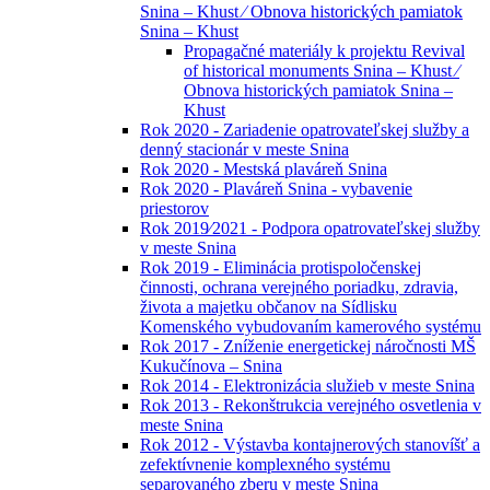
Snina – Khust ⁄ Obnova historických pamiatok
Snina – Khust
Propagačné materiály k projektu Revival
of historical monuments Snina – Khust ⁄
Obnova historických pamiatok Snina –
Khust
Rok 2020 - Zariadenie opatrovateľskej služby a
denný stacionár v meste Snina
Rok 2020 - Mestská plaváreň Snina
Rok 2020 - Plaváreň Snina - vybavenie
priestorov
Rok 2019⁄2021 - Podpora opatrovateľskej služby
v meste Snina
Rok 2019 - Eliminácia protispoločenskej
činnosti, ochrana verejného poriadku, zdravia,
života a majetku občanov na Sídlisku
Komenského vybudovaním kamerového systému
Rok 2017 - Zníženie energetickej náročnosti MŠ
Kukučínova – Snina
Rok 2014 - Elektronizácia služieb v meste Snina
Rok 2013 - Rekonštrukcia verejného osvetlenia v
meste Snina
Rok 2012 - Výstavba kontajnerových stanovíšť a
zefektívnenie komplexného systému
separovaného zberu v meste Snina