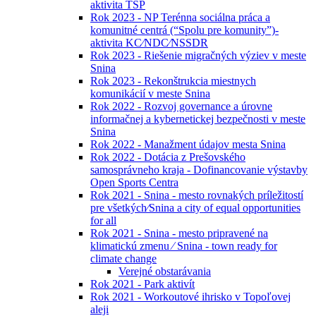
aktivita TSP
Rok 2023 - NP Terénna sociálna práca a
komunitné centrá (“Spolu pre komunity”)-
aktivita KC⁄NDC⁄NSSDR
Rok 2023 - Riešenie migračných výziev v meste
Snina
Rok 2023 - Rekonštrukcia miestnych
komunikácií v meste Snina
Rok 2022 - Rozvoj governance a úrovne
informačnej a kybernetickej bezpečnosti v meste
Snina
Rok 2022 - Manažment údajov mesta Snina
Rok 2022 - Dotácia z Prešovského
samosprávneho kraja - Dofinancovanie výstavby
Open Sports Centra
Rok 2021 - Snina - mesto rovnakých príležitostí
pre všetkých⁄Snina a city of equal opportunities
for all
Rok 2021 - Snina - mesto pripravené na
klimatickú zmenu ⁄ Snina - town ready for
climate change
Verejné obstarávania
Rok 2021 - Park aktivít
Rok 2021 - Workoutové ihrisko v Topoľovej
aleji