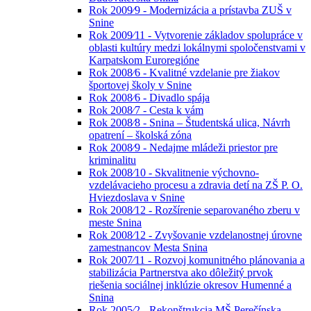
Rok 2009⁄9 - Modernizácia a prístavba ZUŠ v
Snine
Rok 2009⁄11 - Vytvorenie základov spolupráce v
oblasti kultúry medzi lokálnymi spoločenstvami v
Karpatskom Euroregióne
Rok 2008⁄6 - Kvalitné vzdelanie pre žiakov
športovej školy v Snine
Rok 2008⁄6 - Divadlo spája
Rok 2008⁄7 - Cesta k vám
Rok 2008⁄8 - Snina – Študentská ulica, Návrh
opatrení – školská zóna
Rok 2008⁄9 - Nedajme mládeži priestor pre
kriminalitu
Rok 2008⁄10 - Skvalitnenie výchovno-
vzdelávacieho procesu a zdravia detí na ZŠ P. O.
Hviezdoslava v Snine
Rok 2008⁄12 - Rozšírenie separovaného zberu v
meste Snina
Rok 2008⁄12 - Zvyšovanie vzdelanostnej úrovne
zamestnancov Mesta Snina
Rok 2007⁄11 - Rozvoj komunitného plánovania a
stabilizácia Partnerstva ako dôležitý prvok
riešenia sociálnej inklúzie okresov Humenné a
Snina
Rok 2005⁄2 - Rekonštrukcia MŠ Perečínska