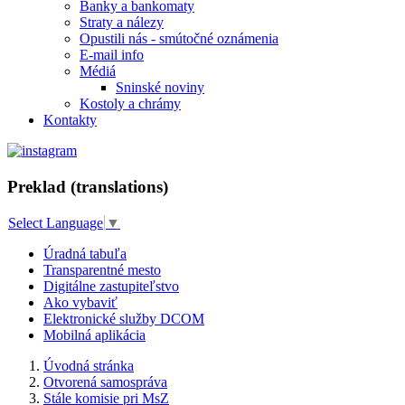
Banky a bankomaty
Straty a nálezy
Opustili nás - smútočné oznámenia
E-mail info
Médiá
Sninské noviny
Kostoly a chrámy
Kontakty
Preklad (translations)
Select Language
▼
Úradná tabuľa
Transparentné mesto
Digitálne zastupiteľstvo
Ako vybaviť
Elektronické služby DCOM
Mobilná aplikácia
Úvodná stránka
Otvorená samospráva
Stále komisie pri MsZ