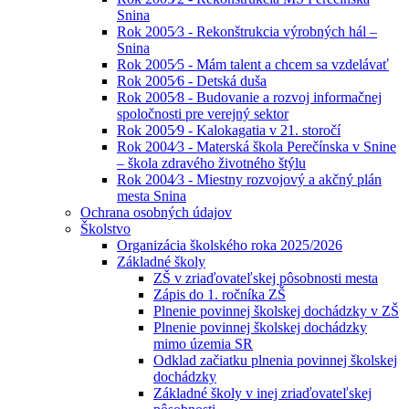
Snina
Rok 2005⁄3 - Rekonštrukcia výrobných hál –
Snina
Rok 2005⁄5 - Mám talent a chcem sa vzdelávať
Rok 2005⁄6 - Detská duša
Rok 2005⁄8 - Budovanie a rozvoj informačnej
spoločnosti pre verejný sektor
Rok 2005⁄9 - Kalokagatia v 21. storočí
Rok 2004⁄3 - Materská škola Perečínska v Snine
– škola zdravého životného štýlu
Rok 2004⁄3 - Miestny rozvojový a akčný plán
mesta Snina
Ochrana osobných údajov
Školstvo
Organizácia školského roka 2025/2026
Základné školy
ZŠ v zriaďovateľskej pôsobnosti mesta
Zápis do 1. ročníka ZŠ
Plnenie povinnej školskej dochádzky v ZŠ
Plnenie povinnej školskej dochádzky
mimo územia SR
Odklad začiatku plnenia povinnej školskej
dochádzky
Základné školy v inej zriaďovateľskej