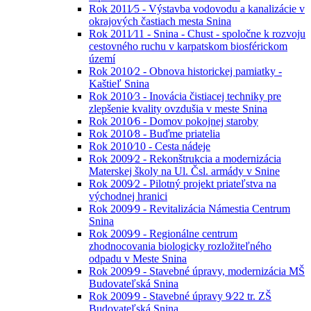
Rok 2011⁄5 - Výstavba vodovodu a kanalizácie v
okrajových častiach mesta Snina
Rok 2011⁄11 - Snina - Chust - spoločne k rozvoju
cestovného ruchu v karpatskom biosférickom
území
Rok 2010⁄2 - Obnova historickej pamiatky -
Kaštieľ Snina
Rok 2010⁄3 - Inovácia čistiacej techniky pre
zlepšenie kvality ovzdušia v meste Snina
Rok 2010⁄6 - Domov pokojnej staroby
Rok 2010⁄8 - Buďme priatelia
Rok 2010⁄10 - Cesta nádeje
Rok 2009⁄2 - Rekonštrukcia a modernizácia
Materskej školy na Ul. Čsl. armády v Snine
Rok 2009⁄2 - Pilotný projekt priateľstva na
východnej hranici
Rok 2009⁄9 - Revitalizácia Námestia Centrum
Snina
Rok 2009⁄9 - Regionálne centrum
zhodnocovania biologicky rozložiteľného
odpadu v Meste Snina
Rok 2009⁄9 - Stavebné úpravy, modernizácia MŠ
Budovateľská Snina
Rok 2009⁄9 - Stavebné úpravy 9⁄22 tr. ZŠ
Budovateľská Snina