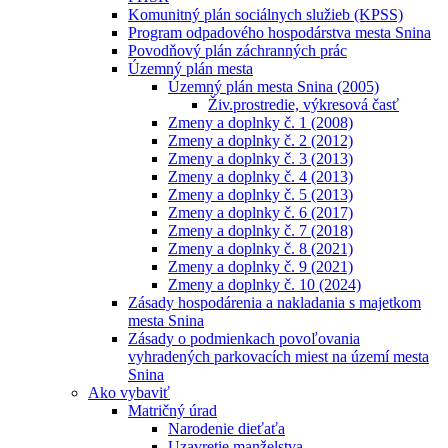
Komunitný plán sociálnych služieb (KPSS)
Program odpadového hospodárstva mesta Snina
Povodňový plán záchranných prác
Územný plán mesta
Územný plán mesta Snina (2005)
Živ.prostredie, výkresová časť
Zmeny a doplnky č. 1 (2008)
Zmeny a doplnky č. 2 (2012)
Zmeny a doplnky č. 3 (2013)
Zmeny a doplnky č. 4 (2013)
Zmeny a doplnky č. 5 (2013)
Zmeny a doplnky č. 6 (2017)
Zmeny a doplnky č. 7 (2018)
Zmeny a doplnky č. 8 (2021)
Zmeny a doplnky č. 9 (2021)
Zmeny a doplnky č. 10 (2024)
Zásady hospodárenia a nakladania s majetkom
mesta Snina
Zásady o podmienkach povoľovania
vyhradených parkovacích miest na území mesta
Snina
Ako vybaviť
Matričný úrad
Narodenie dieťaťa
Uzavretie manželstva