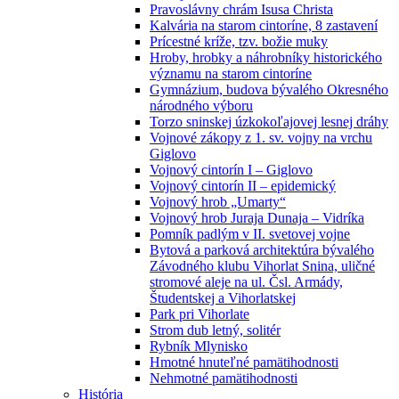
Pravoslávny chrám Isusa Christa
Kalvária na starom cintoríne, 8 zastavení
Prícestné kríže, tzv. božie muky
Hroby, hrobky a náhrobníky historického
významu na starom cintoríne
Gymnázium, budova bývalého Okresného
národného výboru
Torzo sninskej úzkokoľajovej lesnej dráhy
Vojnové zákopy z 1. sv. vojny na vrchu
Giglovo
Vojnový cintorín I – Giglovo
Vojnový cintorín II – epidemický
Vojnový hrob „Umarty“
Vojnový hrob Juraja Dunaja – Vidríka
Pomník padlým v II. svetovej vojne
Bytová a parková architektúra bývalého
Závodného klubu Vihorlat Snina, uličné
stromové aleje na ul. Čsl. Armády,
Študentskej a Vihorlatskej
Park pri Vihorlate
Strom dub letný, solitér
Rybník Mlynisko
Hmotné hnuteľné pamätihodnosti
Nehmotné pamätihodnosti
História