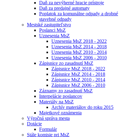
Daň za nevýherné hracie prístroje
Daň za predajné automaty
Poplatok za komunálne odpady a drobné
stavebné odpady
Mestské zastupiteľstvo
Poslanci MsZ
Uznesenia MsZ
Uznesenia MsZ 2018 - 2022
Uznesenia MsZ 2014 - 2018
Uznesenia MsZ 2010 - 2014
Uznesenia MsZ 2006 - 2010
Zápisnice zo zasadnutí MsZ
Zápisnice MsZ 2018 - 2022
Zápisnice MsZ 2014 - 2018
Zápisnice MsZ 2010 - 2014
Zápisnice MsZ 2006 - 2010
Záznamy zo zasadnutí MsZ
Interpelácie poslancov
Materiály na MsZ
Archív materiálov do roku 2015
Majetkové oznámenia
Výročná správa mesta
Dotácie
Formulár
Stále komisie pri MsZ