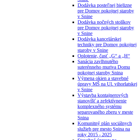
Dodávka posteľnej bielizne
pre Domov pokojnej staroby
v Snine
Dodávka nočných stolíkov
pre Domov pokojnej staroby
v Snine
Dodávka kancelárskej
techniky pre Domov pokojnej
staroby v Snine
Oplotenie, časť „G“ a „H“
Sanácia zavlhnutého
suterénneho muriva Domu
pokojnej staroby Snina
Výmena okien a stavebné
úpravy MŠ na Ul. vihorlatskej
v Snine
Výstavba kontajnerových
stanovíšť a zefektívnenie
komplexného systému
separovaného zberu v meste
Snina
Komunitný plán sociálnych
služieb pre mesto Snina na
roky 2015 - 2025