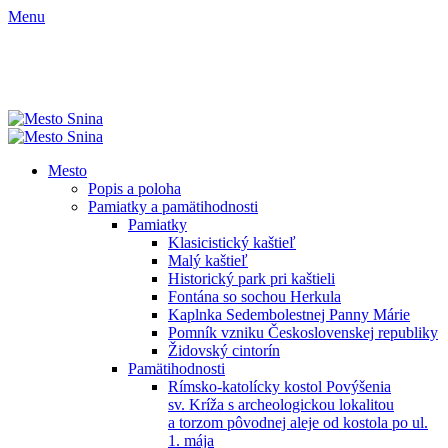
Menu
Mesto
Popis a poloha
Pamiatky a pamätihodnosti
Pamiatky
Klasicistický kaštieľ
Malý kaštieľ
Historický park pri kaštieli
Fontána so sochou Herkula
Kaplnka Sedembolestnej Panny Márie
Pomník vzniku Československej republiky
Židovský cintorín
Pamätihodnosti
Rímsko-katolícky kostol Povýšenia
sv. Kríža s archeologickou lokalitou
a torzom pôvodnej aleje od kostola po ul.
1. mája