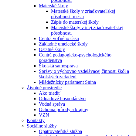
pôsobnosti
Materské školy
Materské školy v zriaďovateľskej
pôsobnosti mesta
Zápis do materskej školy
Materské školy v inej zriaďovateľskej
pôsobnosti
Centrá voľného času
Základné umelecké školy
Ostatné školy
Centrá pedagogicko-psychologického
poradenstva
Školská samospráva
Správy o výchovno-vzdelávacej činnosti škôl a
školských zariadení
Mládežnícky parlament Snina
Životné prostredie
Ako triediť
Odpadové hospodárstvo
Vodná správa
Ochrana prírody a krajiny
VZN
Kontakty
Sociálne služby
Opatrovateľská služba