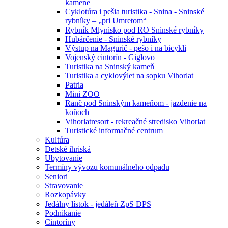
kamene
Cyklotúra i pešia turistika - Snina - Sninské
rybníky – „pri Umretom“
Rybník Mlynisko pod RO Sninské rybníky
Hubárčenie - Sninské rybníky
Výstup na Magurič - pešo i na bicykli
Vojenský cintorín - Giglovo
Turistika na Sninský kameň
Turistika a cyklovýlet na sopku Vihorlat
Patria
Mini ZOO
Ranč pod Sninským kameňom - jazdenie na
koňoch
Vihorlatresort - rekreačné stredisko Vihorlat
Turistické informačné centrum
Kultúra
Detské ihriská
Ubytovanie
Termíny vývozu komunálneho odpadu
Seniori
Stravovanie
Rozkopávky
Jedálny lístok - jedáleň ZpS DPS
Podnikanie
Cintoríny