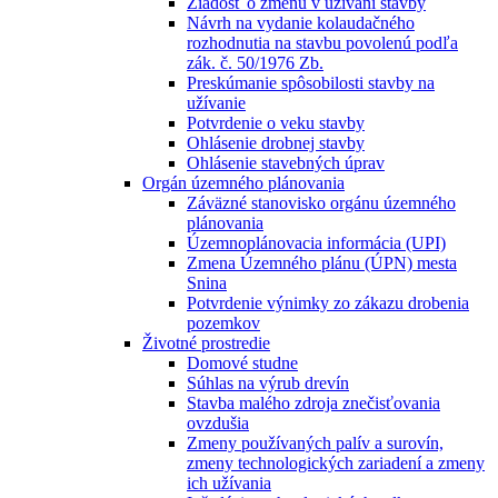
Žiadosť o zmenu v užívaní stavby
Návrh na vydanie kolaudačného
rozhodnutia na stavbu povolenú podľa
zák. č. 50/1976 Zb.
Preskúmanie spôsobilosti stavby na
užívanie
Potvrdenie o veku stavby
Ohlásenie drobnej stavby
Ohlásenie stavebných úprav
Orgán územného plánovania
Záväzné stanovisko orgánu územného
plánovania
Územnoplánovacia informácia (UPI)
Zmena Územného plánu (ÚPN) mesta
Snina
Potvrdenie výnimky zo zákazu drobenia
pozemkov
Životné prostredie
Domové studne
Súhlas na výrub drevín
Stavba malého zdroja znečisťovania
ovzdušia
Zmeny používaných palív a surovín,
zmeny technologických zariadení a zmeny
ich užívania