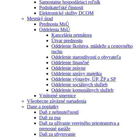
Samostatne hospodáriaci roľník
Podnikateľské činnosti
Elektronické služby DCOM
Mestský úrad
Prednosta MsÚ
Oddelenia MsÚ
Kancelária primátora
Útvar prednostu
Oddelenie školstva, mládeže a cestovného
ruchu
Oddelenie starostlivosti o obyvateľa
Oddelenie finančné
Oddelenie právne
Oddelenie správy majetku
Oddelenie výstavby, ÚP, ŽP a SP
Oddelenie sociálnych služieb
Oddelenie komunálnych služieb
Vnútorné smernice
Všeobecne záväzné nariadenia
Dane a poplatky
Daň z nehnuteľností
Daň za psa
Daň za užívanie verejného priestranstva a
prenosné garáže
Daň za ubytovanie