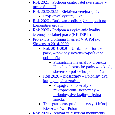
Rok 2021 - Podpora opatrovateľskej služby v
meste Snina II
Rok 2020⁄2022 - Efektívna verejná správa
Projektové výstupy EVS
Rok 2020 - Budovanie odborných kapacít na
komunitnej úrovni
Rok 2020 - Podpora a zvyšovanie kvality
terénnej sociálnej práce (NP TSP II)
Projekty z programu Interreg V-A Poľsko-
Slovensko 2014-2020
Rok 2019⁄2020 - Unikátne historické
parky – poklady slovensko-poľského
pohraničia
Propagačné materiály k projektu
Unikátne historické parky – poklady
slovensko-poľského pohraničia
Rok 2020 - Bieszczady – Poloniny, dve
krajiny – jedna značka
Propagačné materiály k
mikroprojektu Bieszczady –
Poloniny, dve krajiny – jedna
značka
Transgraniczny produkt turystyki leśnej
Bieszczadów i Połonin
Rok 2020 - Revival of historical monuments