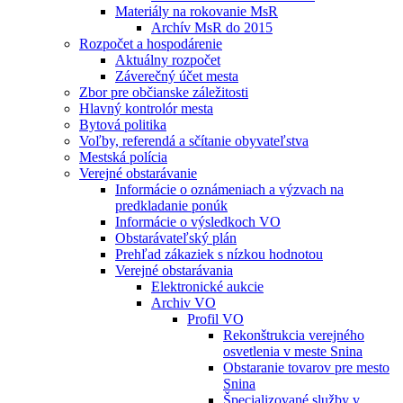
Materiály na rokovanie MsR
Archív MsR do 2015
Rozpočet a hospodárenie
Aktuálny rozpočet
Záverečný účet mesta
Zbor pre občianske záležitosti
Hlavný kontrolór mesta
Bytová politika
Voľby, referendá a sčítanie obyvateľstva
Mestská polícia
Verejné obstarávanie
Informácie o oznámeniach a výzvach na
predkladanie ponúk
Informácie o výsledkoch VO
Obstarávateľský plán
Prehľad zákaziek s nízkou hodnotou
Verejné obstarávania
Elektronické aukcie
Archiv VO
Profil VO
Rekonštrukcia verejného
osvetlenia v meste Snina
Obstaranie tovarov pre mesto
Snina
Špecializované služby v