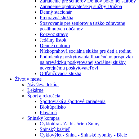
Zariadenie pre seniorov Domov pokojnej staroby
Zariadenie opatrovateľskej služby Družba
Denný stacionár
Prepravná služba
Stravovanie pre seniorov a ťažko zdravotne
postihnutých občanov
Rozvoz stravy
Jedálny lístok
Denné centrum
Nízkoprahová sociálna služba pre deti a rodinu
Podmienky poskytovania finančného príspevku
na prevádzku poskytovanej sociálnej služby
neverejnému poskytovateľovi
Odľahčovacia služba
Život v meste
Návšteva lekára
Lekárne
Šport a rekreácia
Športoviská a športové zariadenia
Biokúpalisko
Plaváreň
Sninský kompas
Cyklotúra - Za históriou Sniny
Sninský kaštieľ
Cyklovýlet - Snina - Sninské rybníky - Biele