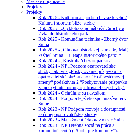
Mestské organizácie
Projekty
Projekty
Rok 2026 - Kultúrou a športom bližšie k sebe /
Kulturą i sportem bliżej siebie
Rok 2025 - „Cyklotrasa po nábreží Cirochy a
lávka do historického parku“
Rok 2025 - Komunálna technika - Zberný dvor
Snina
Rok 2025 - „Obnova historickej pamiatky Malý
kaštieľ Snina – 3. etapa historického parku“
Rok 2024 - „Kostrubaň bez odpadkov“
Rok 2024 - NP „Podpora opatrovateľskej
služby“ aktivita „Poskytovanie príspevku na
opatrovateľskú službu ako súčasť systémovej
zmeny“ podaktivita 2 “Poskytovanie príspevku
za poskytnuté hodiny opatrovateľskej služby“
Rok 2024 - Ochráňme sa navzájom
Rok 2024 - Podpora lepšieho spolunažívania v
Snine
Rok 2023 - NP Podpora rozvoja a dostupnosti
terénnej opatrovateľskej služby
Rok 2023 - Manažment údajov v meste Snina
Rok 2023 - NP Terénna sociálna práca a
komunitné centrá (“Spolu pre komunity”)-