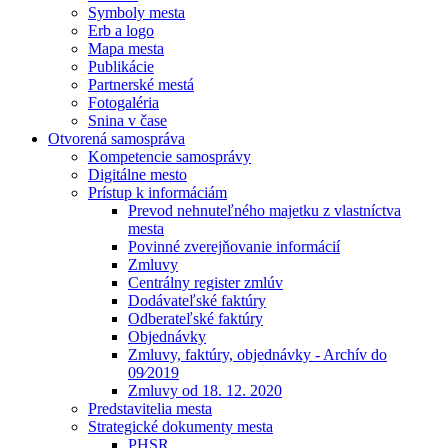
Symboly mesta
Erb a logo
Mapa mesta
Publikácie
Partnerské mestá
Fotogaléria
Snina v čase
Otvorená samospráva
Kompetencie samosprávy
Digitálne mesto
Prístup k informáciám
Prevod nehnuteľného majetku z vlastníctva
mesta
Povinné zverejňovanie informácií
Zmluvy
Centrálny register zmlúv
Dodávateľské faktúry
Odberateľské faktúry
Objednávky
Zmluvy, faktúry, objednávky - Archív do
09⁄2019
Zmluvy od 18. 12. 2020
Predstavitelia mesta
Strategické dokumenty mesta
PHSR