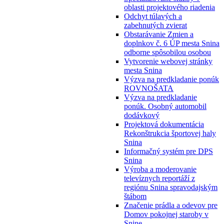
oblasti projektového riadenia
Odchyt túlavých a
zabehnutých zvierat
Obstarávanie Zmien a
doplnkov č. 6 ÚP mesta Snina
odborne spôsobilou osobou
Vytvorenie webovej stránky
mesta Snina
Výzva na predkladanie ponúk
ROVNOŠATA
Výzva na predkladanie
ponúk. Osobný automobil
dodávkový
Projektová dokumentácia
Rekonštrukcia športovej haly
Snina
Informačný systém pre DPS
Snina
Výroba a moderovanie
televíznych reportáží z
regiónu Snina spravodajským
štábom
Značenie prádla a odevov pre
Domov pokojnej staroby v
Snine