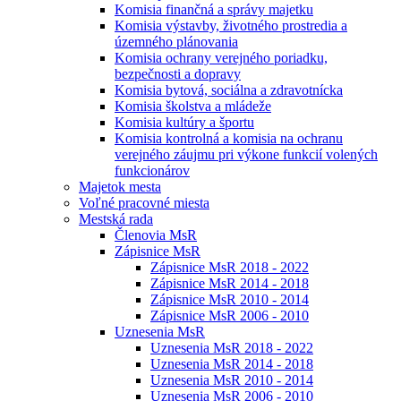
Komisia finančná a správy majetku
Komisia výstavby, životného prostredia a
územného plánovania
Komisia ochrany verejného poriadku,
bezpečnosti a dopravy
Komisia bytová, sociálna a zdravotnícka
Komisia školstva a mládeže
Komisia kultúry a športu
Komisia kontrolná a komisia na ochranu
verejného záujmu pri výkone funkcií volených
funkcionárov
Majetok mesta
Voľné pracovné miesta
Mestská rada
Členovia MsR
Zápisnice MsR
Zápisnice MsR 2018 - 2022
Zápisnice MsR 2014 - 2018
Zápisnice MsR 2010 - 2014
Zápisnice MsR 2006 - 2010
Uznesenia MsR
Uznesenia MsR 2018 - 2022
Uznesenia MsR 2014 - 2018
Uznesenia MsR 2010 - 2014
Uznesenia MsR 2006 - 2010