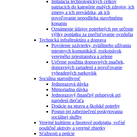
Inštalácia technologických celkov
patriacich do kategórie malých zdrojov, ich
zmeny a ich prevádzka, ak ich
povoľovanie nepodlieha stavebnému
konaniu
Oznámenie údajov potrebných pre určenie
výšky poplatku za znečisťovanie ovzdušia
Technická infraštruktúra a doprava
Povolenie uzávierky, zvláštneho užívania
miestnych komunikácií, rozkopávok
verejného priestranstva a zelene
Určenie použitia dopravných značiek,
dopravných zariadení a povoľovanie
vyhradených parkovísk
Sociálna starostlivosť
Jednorazová dávka
Mimoriadna dávka
Jednorazový finančný príspevok pri
narodení dieťaťa
Dotácie na stravu a školské potreby
Postup pri zabezpečení poskytovania
sociálnej služby
Verejné kultúrne a športové podujatia, voľné
pouličné aktivity a verejné zbierky
Sťažnosti a petície