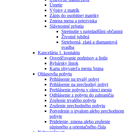
Úmrtie
Výpisy z matrík
Zápis do osobitnej matriky
Zmena mena a priezviska
Slávnostné prijatia
Stretnutie s najmladšími občanmi
Životné jubileá
Strieborná, zlatá a diamantová
svadba
Kancelária 1. kontaktu
Osvedčovanie podpisov a listín
Rybársky lístok
Karta obyvateľa mesta Snina
Ohlasovňa pobytu
Prihlásenie na trvalý pobyt
Prihlásenie na prechodný pobyt
Prehlásenie pobytu v rámci mesta
Odhlásenie z pobytu do zahraničia
Zrušenie trvalého pobytu
Zrušenie prechodného pobytu
Potvrdenie o trvalom alebo prechodnom
pobyte
Pridelenie, zmena alebo zrušenie
súpisného a orientačného čísla