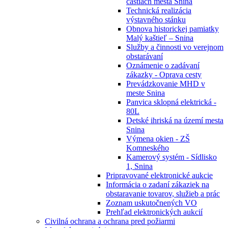
častiach mesta Snina
Technická realizácia
výstavného stánku
Obnova historickej pamiatky
Malý kaštieľ – Snina
Služby a činnosti vo verejnom
obstarávaní
Oznámenie o zadávaní
zákazky - Oprava cesty
Prevádzkovanie MHD v
meste Snina
Panvica sklopná elektrická -
80L
Detské ihriská na území mesta
Snina
Výmena okien - ZŠ
Komneského
Kamerový systém - Sídlisko
1, Snina
Pripravované elektronické aukcie
Informácia o zadaní zákaziek na
obstaravanie tovarov, služieb a prác
Zoznam uskutočnených VO
Prehľad elektronických aukcií
Civilná ochrana a ochrana pred požiarmi