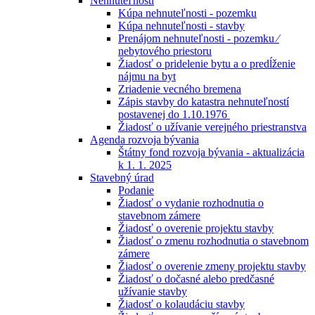
Nehnuteľnosti
Kúpa nehnuteľnosti - pozemku
Kúpa nehnuteľnosti - stavby
Prenájom nehnuteľnosti - pozemku ⁄
nebytového priestoru
Žiadosť o pridelenie bytu a o predĺženie
nájmu na byt
Zriadenie vecného bremena
Zápis stavby do katastra nehnuteľností
postavenej do 1.10.1976
Žiadosť o užívanie verejného priestranstva
Agenda rozvoja bývania
Štátny fond rozvoja bývania - aktualizácia
k 1. 1. 2025
Stavebný úrad
Podanie
Žiadosť o vydanie rozhodnutia o
stavebnom zámere
Žiadosť o overenie projektu stavby
Žiadosť o zmenu rozhodnutia o stavebnom
zámere
Žiadosť o overenie zmeny projektu stavby
Žiadosť o dočasné alebo predčasné
užívanie stavby
Žiadosť o kolaudáciu stavby