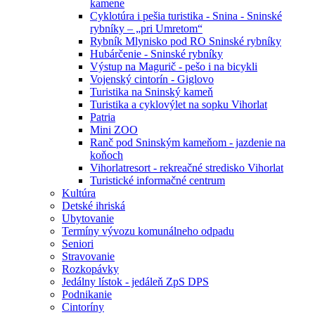
kamene
Cyklotúra i pešia turistika - Snina - Sninské
rybníky – „pri Umretom“
Rybník Mlynisko pod RO Sninské rybníky
Hubárčenie - Sninské rybníky
Výstup na Magurič - pešo i na bicykli
Vojenský cintorín - Giglovo
Turistika na Sninský kameň
Turistika a cyklovýlet na sopku Vihorlat
Patria
Mini ZOO
Ranč pod Sninským kameňom - jazdenie na
koňoch
Vihorlatresort - rekreačné stredisko Vihorlat
Turistické informačné centrum
Kultúra
Detské ihriská
Ubytovanie
Termíny vývozu komunálneho odpadu
Seniori
Stravovanie
Rozkopávky
Jedálny lístok - jedáleň ZpS DPS
Podnikanie
Cintoríny