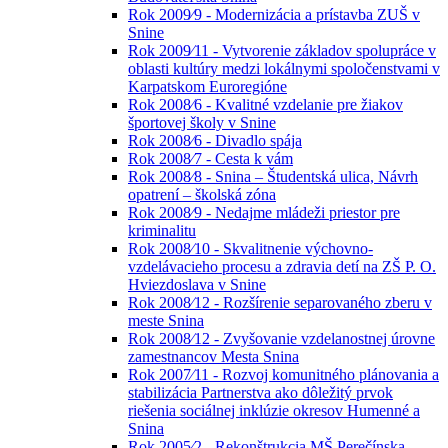
Rok 2009⁄9 - Modernizácia a prístavba ZUŠ v
Snine
Rok 2009⁄11 - Vytvorenie základov spolupráce v
oblasti kultúry medzi lokálnymi spoločenstvami v
Karpatskom Euroregióne
Rok 2008⁄6 - Kvalitné vzdelanie pre žiakov
športovej školy v Snine
Rok 2008⁄6 - Divadlo spája
Rok 2008⁄7 - Cesta k vám
Rok 2008⁄8 - Snina – Študentská ulica, Návrh
opatrení – školská zóna
Rok 2008⁄9 - Nedajme mládeži priestor pre
kriminalitu
Rok 2008⁄10 - Skvalitnenie výchovno-
vzdelávacieho procesu a zdravia detí na ZŠ P. O.
Hviezdoslava v Snine
Rok 2008⁄12 - Rozšírenie separovaného zberu v
meste Snina
Rok 2008⁄12 - Zvyšovanie vzdelanostnej úrovne
zamestnancov Mesta Snina
Rok 2007⁄11 - Rozvoj komunitného plánovania a
stabilizácia Partnerstva ako dôležitý prvok
riešenia sociálnej inklúzie okresov Humenné a
Snina
Rok 2005⁄2 - Rekonštrukcia MŠ Perečínska