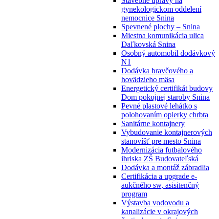
Stavebné úpravy na
gynekologickom oddelení
nemocnice Snina
Spevnené plochy – Snina
Miestna komunikácia ulica
Daľkovská Snina
Osobný automobil dodávkový
N1
Dodávka bravčového a
hovädzieho mäsa
Energetický certifikát budovy
Dom pokojnej staroby Snina
Pevné plastové lehátko s
polohovaním opierky chrbta
Sanitárne kontajnery
Vybudovanie kontajnerových
stanovíšť pre mesto Snina
Modernizácia futbalového
ihriska ZŠ Budovateľská
Dodávka a montáž zábradlia
Certifikácia a upgrade e-
aukčného sw, asisitenčný
program
Výstavba vodovodu a
kanalizácie v okrajových