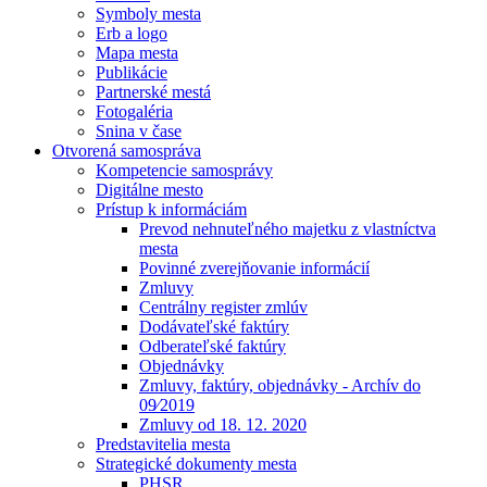
Symboly mesta
Erb a logo
Mapa mesta
Publikácie
Partnerské mestá
Fotogaléria
Snina v čase
Otvorená samospráva
Kompetencie samosprávy
Digitálne mesto
Prístup k informáciám
Prevod nehnuteľného majetku z vlastníctva
mesta
Povinné zverejňovanie informácií
Zmluvy
Centrálny register zmlúv
Dodávateľské faktúry
Odberateľské faktúry
Objednávky
Zmluvy, faktúry, objednávky - Archív do
09⁄2019
Zmluvy od 18. 12. 2020
Predstavitelia mesta
Strategické dokumenty mesta
PHSR