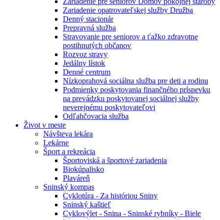
Zariadenie pre seniorov Domov pokojnej staroby
Zariadenie opatrovateľskej služby Družba
Denný stacionár
Prepravná služba
Stravovanie pre seniorov a ťažko zdravotne
postihnutých občanov
Rozvoz stravy
Jedálny lístok
Denné centrum
Nízkoprahová sociálna služba pre deti a rodinu
Podmienky poskytovania finančného príspevku
na prevádzku poskytovanej sociálnej služby
neverejnému poskytovateľovi
Odľahčovacia služba
Život v meste
Návšteva lekára
Lekárne
Šport a rekreácia
Športoviská a športové zariadenia
Biokúpalisko
Plaváreň
Sninský kompas
Cyklotúra - Za históriou Sniny
Sninský kaštieľ
Cyklovýlet - Snina - Sninské rybníky - Biele