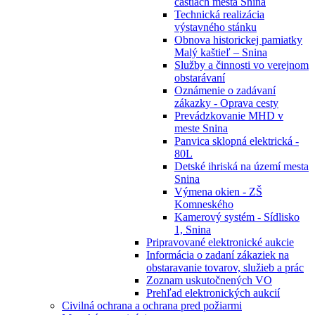
častiach mesta Snina
Technická realizácia
výstavného stánku
Obnova historickej pamiatky
Malý kaštieľ – Snina
Služby a činnosti vo verejnom
obstarávaní
Oznámenie o zadávaní
zákazky - Oprava cesty
Prevádzkovanie MHD v
meste Snina
Panvica sklopná elektrická -
80L
Detské ihriská na území mesta
Snina
Výmena okien - ZŠ
Komneského
Kamerový systém - Sídlisko
1, Snina
Pripravované elektronické aukcie
Informácia o zadaní zákaziek na
obstaravanie tovarov, služieb a prác
Zoznam uskutočnených VO
Prehľad elektronických aukcií
Civilná ochrana a ochrana pred požiarmi