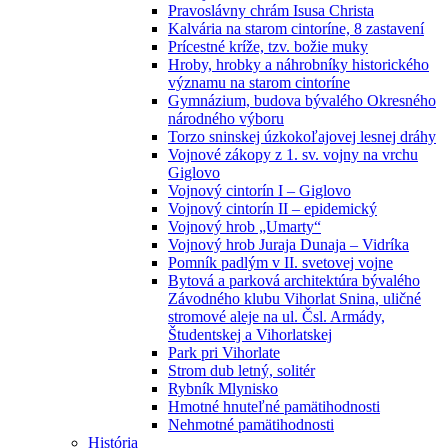
Pravoslávny chrám Isusa Christa
Kalvária na starom cintoríne, 8 zastavení
Prícestné kríže, tzv. božie muky
Hroby, hrobky a náhrobníky historického
významu na starom cintoríne
Gymnázium, budova bývalého Okresného
národného výboru
Torzo sninskej úzkokoľajovej lesnej dráhy
Vojnové zákopy z 1. sv. vojny na vrchu
Giglovo
Vojnový cintorín I – Giglovo
Vojnový cintorín II – epidemický
Vojnový hrob „Umarty“
Vojnový hrob Juraja Dunaja – Vidríka
Pomník padlým v II. svetovej vojne
Bytová a parková architektúra bývalého
Závodného klubu Vihorlat Snina, uličné
stromové aleje na ul. Čsl. Armády,
Študentskej a Vihorlatskej
Park pri Vihorlate
Strom dub letný, solitér
Rybník Mlynisko
Hmotné hnuteľné pamätihodnosti
Nehmotné pamätihodnosti
História