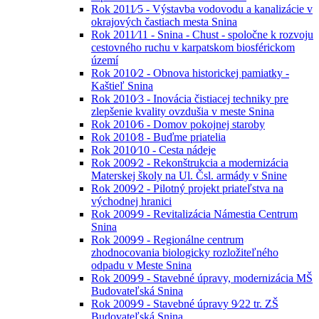
Rok 2011⁄5 - Výstavba vodovodu a kanalizácie v
okrajových častiach mesta Snina
Rok 2011⁄11 - Snina - Chust - spoločne k rozvoju
cestovného ruchu v karpatskom biosférickom
území
Rok 2010⁄2 - Obnova historickej pamiatky -
Kaštieľ Snina
Rok 2010⁄3 - Inovácia čistiacej techniky pre
zlepšenie kvality ovzdušia v meste Snina
Rok 2010⁄6 - Domov pokojnej staroby
Rok 2010⁄8 - Buďme priatelia
Rok 2010⁄10 - Cesta nádeje
Rok 2009⁄2 - Rekonštrukcia a modernizácia
Materskej školy na Ul. Čsl. armády v Snine
Rok 2009⁄2 - Pilotný projekt priateľstva na
východnej hranici
Rok 2009⁄9 - Revitalizácia Námestia Centrum
Snina
Rok 2009⁄9 - Regionálne centrum
zhodnocovania biologicky rozložiteľného
odpadu v Meste Snina
Rok 2009⁄9 - Stavebné úpravy, modernizácia MŠ
Budovateľská Snina
Rok 2009⁄9 - Stavebné úpravy 9⁄22 tr. ZŠ
Budovateľská Snina