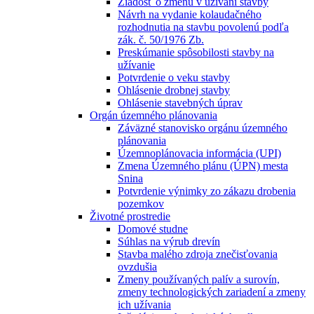
Žiadosť o zmenu v užívaní stavby
Návrh na vydanie kolaudačného
rozhodnutia na stavbu povolenú podľa
zák. č. 50/1976 Zb.
Preskúmanie spôsobilosti stavby na
užívanie
Potvrdenie o veku stavby
Ohlásenie drobnej stavby
Ohlásenie stavebných úprav
Orgán územného plánovania
Záväzné stanovisko orgánu územného
plánovania
Územnoplánovacia informácia (UPI)
Zmena Územného plánu (ÚPN) mesta
Snina
Potvrdenie výnimky zo zákazu drobenia
pozemkov
Životné prostredie
Domové studne
Súhlas na výrub drevín
Stavba malého zdroja znečisťovania
ovzdušia
Zmeny používaných palív a surovín,
zmeny technologických zariadení a zmeny
ich užívania