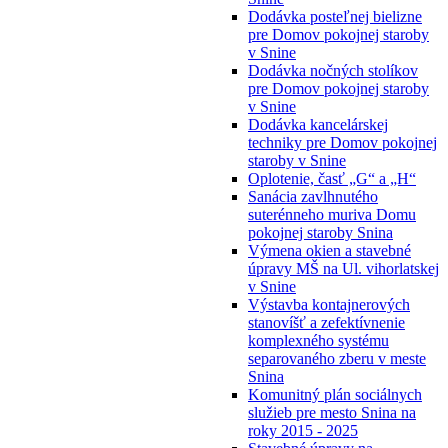
Dodávka posteľnej bielizne
pre Domov pokojnej staroby
v Snine
Dodávka nočných stolíkov
pre Domov pokojnej staroby
v Snine
Dodávka kancelárskej
techniky pre Domov pokojnej
staroby v Snine
Oplotenie, časť „G“ a „H“
Sanácia zavlhnutého
suterénneho muriva Domu
pokojnej staroby Snina
Výmena okien a stavebné
úpravy MŠ na Ul. vihorlatskej
v Snine
Výstavba kontajnerových
stanovíšť a zefektívnenie
komplexného systému
separovaného zberu v meste
Snina
Komunitný plán sociálnych
služieb pre mesto Snina na
roky 2015 - 2025