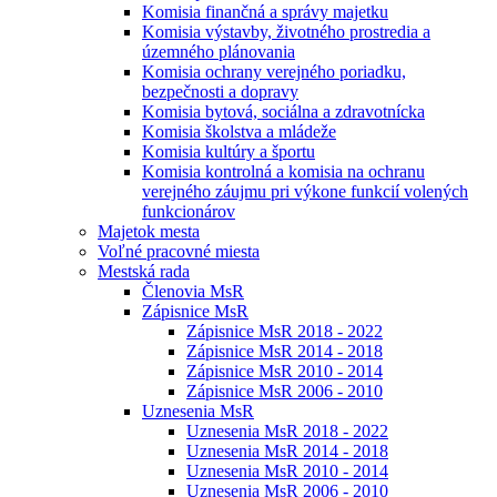
Komisia finančná a správy majetku
Komisia výstavby, životného prostredia a
územného plánovania
Komisia ochrany verejného poriadku,
bezpečnosti a dopravy
Komisia bytová, sociálna a zdravotnícka
Komisia školstva a mládeže
Komisia kultúry a športu
Komisia kontrolná a komisia na ochranu
verejného záujmu pri výkone funkcií volených
funkcionárov
Majetok mesta
Voľné pracovné miesta
Mestská rada
Členovia MsR
Zápisnice MsR
Zápisnice MsR 2018 - 2022
Zápisnice MsR 2014 - 2018
Zápisnice MsR 2010 - 2014
Zápisnice MsR 2006 - 2010
Uznesenia MsR
Uznesenia MsR 2018 - 2022
Uznesenia MsR 2014 - 2018
Uznesenia MsR 2010 - 2014
Uznesenia MsR 2006 - 2010