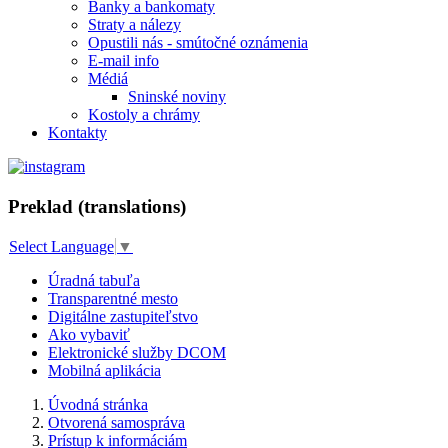
Banky a bankomaty
Straty a nálezy
Opustili nás - smútočné oznámenia
E-mail info
Médiá
Sninské noviny
Kostoly a chrámy
Kontakty
Preklad (translations)
Select Language
▼
Úradná tabuľa
Transparentné mesto
Digitálne zastupiteľstvo
Ako vybaviť
Elektronické služby DCOM
Mobilná aplikácia
Úvodná stránka
Otvorená samospráva
Prístup k informáciám