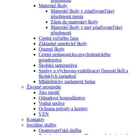
pôsobnosti
Materské školy
Materské školy v zriaďovateľskej
pôsobnosti mesta
Zápis do materskej školy
Materské školy v inej zriaďovateľskej
pôsobnosti
Centrá voľného času
Základné umelecké školy
Ostatné školy
Centrá pedagogicko-psychologického
poradenstva
Školská samospráva
Správy o výchovno-vzdelávacej činnosti škôl a
školských zariadení
Mládežnícky parlament Snina
Životné prostredie
Ako triediť
Odpadové hospodárstvo
Vodná správa
Ochrana prírody a krajiny
VZN
Kontakty
Sociálne služby
Opatrovateľská služba