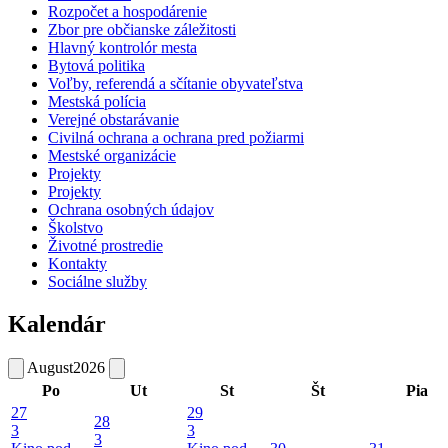
Rozpočet a hospodárenie
Zbor pre občianske záležitosti
Hlavný kontrolór mesta
Bytová politika
Voľby, referendá a sčítanie obyvateľstva
Mestská polícia
Verejné obstarávanie
Civilná ochrana a ochrana pred požiarmi
Mestské organizácie
Projekty
Projekty
Ochrana osobných údajov
Školstvo
Životné prostredie
Kontakty
Sociálne služby
Kalendár
August
2026
Po
Ut
St
Št
Pia
27
29
28
3
3
3