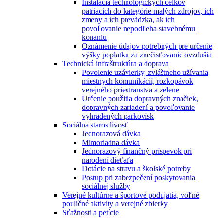
Inštalácia technologických celkov
patriacich do kategórie malých zdrojov, ich
zmeny a ich prevádzka, ak ich
povoľovanie nepodlieha stavebnému
konaniu
Oznámenie údajov potrebných pre určenie
výšky poplatku za znečisťovanie ovzdušia
Technická infraštruktúra a doprava
Povolenie uzávierky, zvláštneho užívania
miestnych komunikácií, rozkopávok
verejného priestranstva a zelene
Určenie použitia dopravných značiek,
dopravných zariadení a povoľovanie
vyhradených parkovísk
Sociálna starostlivosť
Jednorazová dávka
Mimoriadna dávka
Jednorazový finančný príspevok pri
narodení dieťaťa
Dotácie na stravu a školské potreby
Postup pri zabezpečení poskytovania
sociálnej služby
Verejné kultúrne a športové podujatia, voľné
pouličné aktivity a verejné zbierky
Sťažnosti a petície