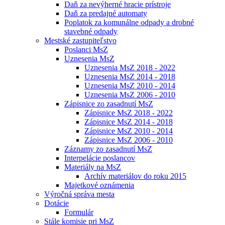
Daň za nevýherné hracie prístroje
Daň za predajné automaty
Poplatok za komunálne odpady a drobné
stavebné odpady
Mestské zastupiteľstvo
Poslanci MsZ
Uznesenia MsZ
Uznesenia MsZ 2018 - 2022
Uznesenia MsZ 2014 - 2018
Uznesenia MsZ 2010 - 2014
Uznesenia MsZ 2006 - 2010
Zápisnice zo zasadnutí MsZ
Zápisnice MsZ 2018 - 2022
Zápisnice MsZ 2014 - 2018
Zápisnice MsZ 2010 - 2014
Zápisnice MsZ 2006 - 2010
Záznamy zo zasadnutí MsZ
Interpelácie poslancov
Materiály na MsZ
Archív materiálov do roku 2015
Majetkové oznámenia
Výročná správa mesta
Dotácie
Formulár
Stále komisie pri MsZ