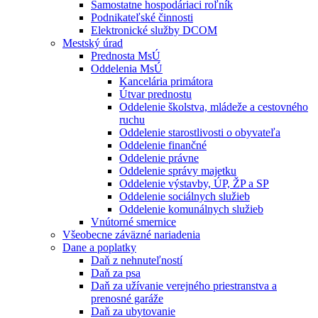
Samostatne hospodáriaci roľník
Podnikateľské činnosti
Elektronické služby DCOM
Mestský úrad
Prednosta MsÚ
Oddelenia MsÚ
Kancelária primátora
Útvar prednostu
Oddelenie školstva, mládeže a cestovného
ruchu
Oddelenie starostlivosti o obyvateľa
Oddelenie finančné
Oddelenie právne
Oddelenie správy majetku
Oddelenie výstavby, ÚP, ŽP a SP
Oddelenie sociálnych služieb
Oddelenie komunálnych služieb
Vnútorné smernice
Všeobecne záväzné nariadenia
Dane a poplatky
Daň z nehnuteľností
Daň za psa
Daň za užívanie verejného priestranstva a
prenosné garáže
Daň za ubytovanie