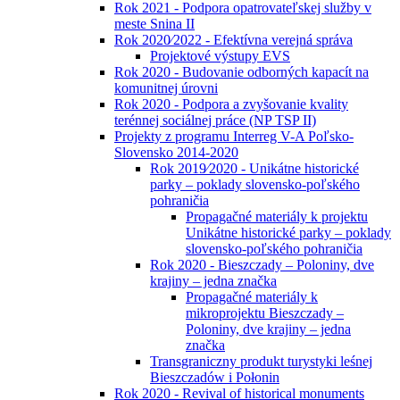
Rok 2021 - Podpora opatrovateľskej služby v
meste Snina II
Rok 2020⁄2022 - Efektívna verejná správa
Projektové výstupy EVS
Rok 2020 - Budovanie odborných kapacít na
komunitnej úrovni
Rok 2020 - Podpora a zvyšovanie kvality
terénnej sociálnej práce (NP TSP II)
Projekty z programu Interreg V-A Poľsko-
Slovensko 2014-2020
Rok 2019⁄2020 - Unikátne historické
parky – poklady slovensko-poľského
pohraničia
Propagačné materiály k projektu
Unikátne historické parky – poklady
slovensko-poľského pohraničia
Rok 2020 - Bieszczady – Poloniny, dve
krajiny – jedna značka
Propagačné materiály k
mikroprojektu Bieszczady –
Poloniny, dve krajiny – jedna
značka
Transgraniczny produkt turystyki leśnej
Bieszczadów i Połonin
Rok 2020 - Revival of historical monuments