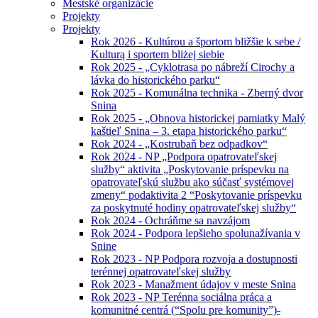
Mestské organizácie
Projekty
Projekty
Rok 2026 - Kultúrou a športom bližšie k sebe /
Kulturą i sportem bliżej siebie
Rok 2025 - „Cyklotrasa po nábreží Cirochy a
lávka do historického parku“
Rok 2025 - Komunálna technika - Zberný dvor
Snina
Rok 2025 - „Obnova historickej pamiatky Malý
kaštieľ Snina – 3. etapa historického parku“
Rok 2024 - „Kostrubaň bez odpadkov“
Rok 2024 - NP „Podpora opatrovateľskej
služby“ aktivita „Poskytovanie príspevku na
opatrovateľskú službu ako súčasť systémovej
zmeny“ podaktivita 2 “Poskytovanie príspevku
za poskytnuté hodiny opatrovateľskej služby“
Rok 2024 - Ochráňme sa navzájom
Rok 2024 - Podpora lepšieho spolunažívania v
Snine
Rok 2023 - NP Podpora rozvoja a dostupnosti
terénnej opatrovateľskej služby
Rok 2023 - Manažment údajov v meste Snina
Rok 2023 - NP Terénna sociálna práca a
komunitné centrá (“Spolu pre komunity”)-