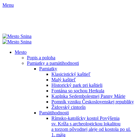
Menu
Mesto
Popis a poloha
Pamiatky a pamätihodnosti
Pamiatky
Klasicistický kaštieľ
Malý kaštieľ
Historický park pri kaštieli
Fontána so sochou Herkula
Kaplnka Sedembolestnej Panny Márie
Pomník vzniku Československej republiky
Židovský cintorín
Pamätihodnosti
Rímsko-katolícky kostol Povýšenia
sv. Kríža s archeologickou lokalitou
a torzom pôvodnej aleje od kostola po ul.
1. mája