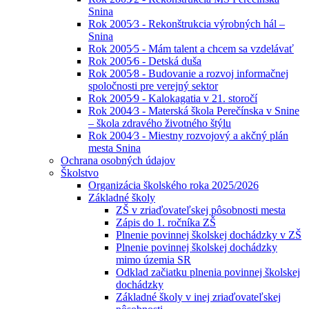
Snina
Rok 2005⁄3 - Rekonštrukcia výrobných hál –
Snina
Rok 2005⁄5 - Mám talent a chcem sa vzdelávať
Rok 2005⁄6 - Detská duša
Rok 2005⁄8 - Budovanie a rozvoj informačnej
spoločnosti pre verejný sektor
Rok 2005⁄9 - Kalokagatia v 21. storočí
Rok 2004⁄3 - Materská škola Perečínska v Snine
– škola zdravého životného štýlu
Rok 2004⁄3 - Miestny rozvojový a akčný plán
mesta Snina
Ochrana osobných údajov
Školstvo
Organizácia školského roka 2025/2026
Základné školy
ZŠ v zriaďovateľskej pôsobnosti mesta
Zápis do 1. ročníka ZŠ
Plnenie povinnej školskej dochádzky v ZŠ
Plnenie povinnej školskej dochádzky
mimo územia SR
Odklad začiatku plnenia povinnej školskej
dochádzky
Základné školy v inej zriaďovateľskej