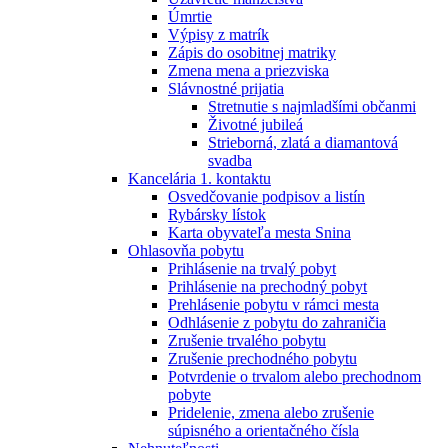
Úmrtie
Výpisy z matrík
Zápis do osobitnej matriky
Zmena mena a priezviska
Slávnostné prijatia
Stretnutie s najmladšími občanmi
Životné jubileá
Strieborná, zlatá a diamantová
svadba
Kancelária 1. kontaktu
Osvedčovanie podpisov a listín
Rybársky lístok
Karta obyvateľa mesta Snina
Ohlasovňa pobytu
Prihlásenie na trvalý pobyt
Prihlásenie na prechodný pobyt
Prehlásenie pobytu v rámci mesta
Odhlásenie z pobytu do zahraničia
Zrušenie trvalého pobytu
Zrušenie prechodného pobytu
Potvrdenie o trvalom alebo prechodnom
pobyte
Pridelenie, zmena alebo zrušenie
súpisného a orientačného čísla