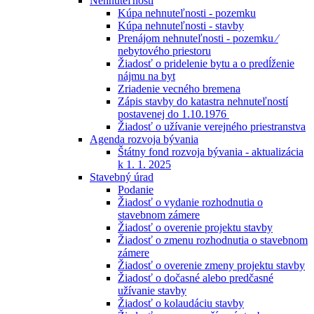
Nehnuteľnosti
Kúpa nehnuteľnosti - pozemku
Kúpa nehnuteľnosti - stavby
Prenájom nehnuteľnosti - pozemku ⁄
nebytového priestoru
Žiadosť o pridelenie bytu a o predĺženie
nájmu na byt
Zriadenie vecného bremena
Zápis stavby do katastra nehnuteľností
postavenej do 1.10.1976
Žiadosť o užívanie verejného priestranstva
Agenda rozvoja bývania
Štátny fond rozvoja bývania - aktualizácia
k 1. 1. 2025
Stavebný úrad
Podanie
Žiadosť o vydanie rozhodnutia o
stavebnom zámere
Žiadosť o overenie projektu stavby
Žiadosť o zmenu rozhodnutia o stavebnom
zámere
Žiadosť o overenie zmeny projektu stavby
Žiadosť o dočasné alebo predčasné
užívanie stavby
Žiadosť o kolaudáciu stavby