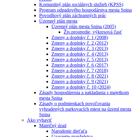
Komunitný plán sociálnych služieb (KPSS)
Program odpadového hospodárstva mesta Snina
Povodňový plán záchranných prác
Územný plán mesta
Územný plán mesta Snina (2005)
Živ.prostredie, výkresová časť
Zmeny a doplnky č. 1 (2008)
Zmeny a doplnky č. 2 (2012)
Zmeny a doplnky č. 3 (2013)
Zmeny a doplnky č. 4 (2013)
Zmeny a doplnky č. 5 (2013)
Zmeny a doplnky č. 6 (2017)
Zmeny a doplnky č. 7 (2018)
Zmeny a doplnky č. 8 (2021)
Zmeny a doplnky č. 9 (2021)
Zmeny a doplnky č. 10 (2024)
Zásady hospodárenia a nakladania s majetkom
mesta Snina
Zásady o podmienkach povoľovania
vyhradených parkovacích miest na území mesta
Snina
Ako vybaviť
Matričný úrad
Narodenie dieťaťa
Uzavretie manželstva