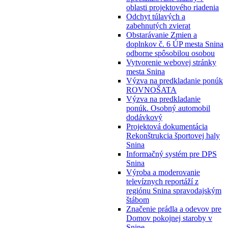
oblasti projektového riadenia
Odchyt túlavých a
zabehnutých zvierat
Obstarávanie Zmien a
doplnkov č. 6 ÚP mesta Snina
odborne spôsobilou osobou
Vytvorenie webovej stránky
mesta Snina
Výzva na predkladanie ponúk
ROVNOŠATA
Výzva na predkladanie
ponúk. Osobný automobil
dodávkový
Projektová dokumentácia
Rekonštrukcia športovej haly
Snina
Informačný systém pre DPS
Snina
Výroba a moderovanie
televíznych reportáží z
regiónu Snina spravodajským
štábom
Značenie prádla a odevov pre
Domov pokojnej staroby v
Snine