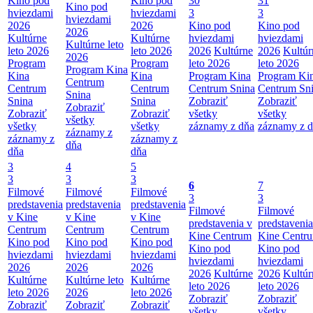
Kino pod
Kino pod
30
31
Kino pod
hviezdami
hviezdami
3
3
hviezdami
2026
2026
Kino pod
Kino pod
2026
Kultúrne
Kultúrne
hviezdami
hviezdami
Kultúrne leto
leto 2026
leto 2026
2026
Kultúrne
2026
Kultúr
2026
Program
Program
leto 2026
leto 2026
Program Kina
Kina
Kina
Program Kina
Program Ki
Centrum
Centrum
Centrum
Centrum Snina
Centrum Sn
Snina
Snina
Snina
Zobraziť
Zobraziť
Zobraziť
Zobraziť
Zobraziť
všetky
všetky
všetky
všetky
všetky
záznamy z dňa
záznamy z 
záznamy z
záznamy z
záznamy z
dňa
dňa
dňa
3
4
5
3
3
3
6
7
Filmové
Filmové
Filmové
3
3
predstavenia
predstavenia
predstavenia
Filmové
Filmové
v Kine
v Kine
v Kine
predstavenia v
predstavenia
Centrum
Centrum
Centrum
Kine Centrum
Kine Centr
Kino pod
Kino pod
Kino pod
Kino pod
Kino pod
hviezdami
hviezdami
hviezdami
hviezdami
hviezdami
2026
2026
2026
2026
Kultúrne
2026
Kultúr
Kultúrne
Kultúrne leto
Kultúrne
leto 2026
leto 2026
leto 2026
2026
leto 2026
Zobraziť
Zobraziť
Zobraziť
Zobraziť
Zobraziť
všetky
všetky