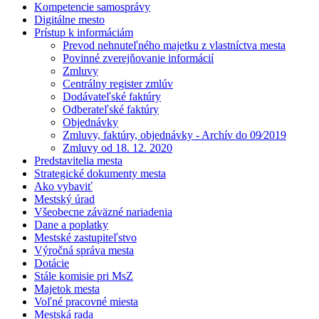
Kompetencie samosprávy
Digitálne mesto
Prístup k informáciám
Prevod nehnuteľného majetku z vlastníctva mesta
Povinné zverejňovanie informácií
Zmluvy
Centrálny register zmlúv
Dodávateľské faktúry
Odberateľské faktúry
Objednávky
Zmluvy, faktúry, objednávky - Archív do 09⁄2019
Zmluvy od 18. 12. 2020
Predstavitelia mesta
Strategické dokumenty mesta
Ako vybaviť
Mestský úrad
Všeobecne záväzné nariadenia
Dane a poplatky
Mestské zastupiteľstvo
Výročná správa mesta
Dotácie
Stále komisie pri MsZ
Majetok mesta
Voľné pracovné miesta
Mestská rada