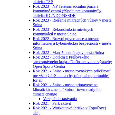
aktivita TSP
Rok 2023 - NP Terénna sociálna práca a
komunitné centrá (“Spolu pre komunity”)-
aktivita KC⁄NDC⁄NSSDR
Rok 2023 - Riešenie migračných výziev v meste
Snina
Rok 2023 - Rekonštrukcia miestnych
komunikácií v meste Snina
Rok 2022 - Rozvoj governance a úrovne
informačnej a kybernetickej bezpečnosti v meste
Snina
Rok 2022 - Manažment údajov mesta Snina
Rok 2022 - Dotácia z Prešovského
samosprávneho kraja - Dofinancovanie výstavby
Open Sports Centra
Rok 2021 - Snina - mesto rovnakých príležitostí
pre všetkých⁄Snina a city of equal opportunities
for all
Rok 2021 - Snina - mesto pripravené na
klimatickú zmenu ⁄ Snina - town ready for
climate change
Verejné obstarávania
Rok 2021 - Park aktivít
Rok 2021 - Workoutové ihrisko v Topoľovej
aleji