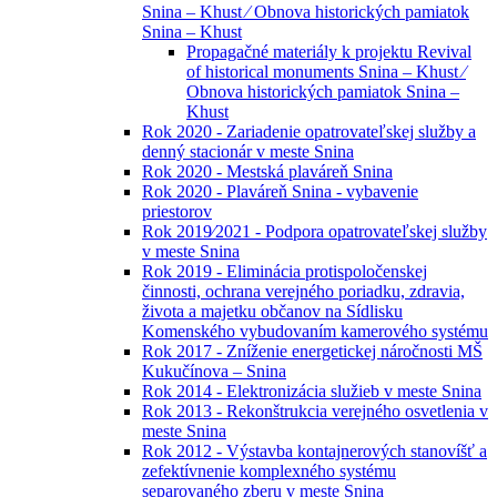
Snina – Khust ⁄ Obnova historických pamiatok
Snina – Khust
Propagačné materiály k projektu Revival
of historical monuments Snina – Khust ⁄
Obnova historických pamiatok Snina –
Khust
Rok 2020 - Zariadenie opatrovateľskej služby a
denný stacionár v meste Snina
Rok 2020 - Mestská plaváreň Snina
Rok 2020 - Plaváreň Snina - vybavenie
priestorov
Rok 2019⁄2021 - Podpora opatrovateľskej služby
v meste Snina
Rok 2019 - Eliminácia protispoločenskej
činnosti, ochrana verejného poriadku, zdravia,
života a majetku občanov na Sídlisku
Komenského vybudovaním kamerového systému
Rok 2017 - Zníženie energetickej náročnosti MŠ
Kukučínova – Snina
Rok 2014 - Elektronizácia služieb v meste Snina
Rok 2013 - Rekonštrukcia verejného osvetlenia v
meste Snina
Rok 2012 - Výstavba kontajnerových stanovíšť a
zefektívnenie komplexného systému
separovaného zberu v meste Snina