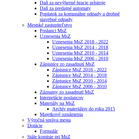
Daň za nevýherné hracie prístroje
Daň za predajné automaty
Poplatok za komunálne odpady a drobné
stavebné odpady
Mestské zastupiteľstvo
Poslanci MsZ
Uznesenia MsZ
Uznesenia MsZ 2018 - 2022
Uznesenia MsZ 2014 - 2018
Uznesenia MsZ 2010 - 2014
Uznesenia MsZ 2006 - 2010
Zápisnice zo zasadnutí MsZ
Zápisnice MsZ 2018 - 2022
Zápisnice MsZ 2014 - 2018
Zápisnice MsZ 2010 - 2014
Zápisnice MsZ 2006 - 2010
Záznamy zo zasadnutí MsZ
Interpelácie poslancov
Materiály na MsZ
Archív materiálov do roku 2015
Majetkové oznámenia
Výročná správa mesta
Dotácie
Formulár
Stále komisie pri MsZ