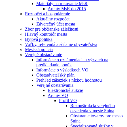
Materiály na rokovanie MsR
Archív MsR do 2015
Rozpočet a hospodárenie
Aktuálny rozpočet
Záverečný účet mesta
Zbor pre občianske záležitosti
Hlavný kontrolór mesta
Bytová politika
Voľby, referendá a sčítanie obyvateľstva
Mestská polícia
Verejné obstarávanie
Informácie o oznámeniach a výzvach na
predkladanie ponúk
Informácie o výsledkoch VO
Obstarávateľský plán
Prehľad zákaziek s nízkou hodnotou
Verejné obstarávania
Elektronické aukcie
Archiv VO
Profil VO
Rekonštrukcia verejného
osvetlenia v meste Snina
Obstaranie tovarov pre mesto
Snina
Špecializované služby v