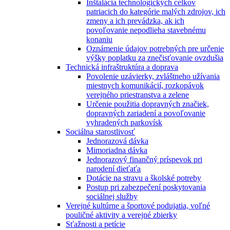
Inštalácia technologických celkov
patriacich do kategórie malých zdrojov, ich
zmeny a ich prevádzka, ak ich
povoľovanie nepodlieha stavebnému
konaniu
Oznámenie údajov potrebných pre určenie
výšky poplatku za znečisťovanie ovzdušia
Technická infraštruktúra a doprava
Povolenie uzávierky, zvláštneho užívania
miestnych komunikácií, rozkopávok
verejného priestranstva a zelene
Určenie použitia dopravných značiek,
dopravných zariadení a povoľovanie
vyhradených parkovísk
Sociálna starostlivosť
Jednorazová dávka
Mimoriadna dávka
Jednorazový finančný príspevok pri
narodení dieťaťa
Dotácie na stravu a školské potreby
Postup pri zabezpečení poskytovania
sociálnej služby
Verejné kultúrne a športové podujatia, voľné
pouličné aktivity a verejné zbierky
Sťažnosti a petície