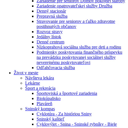
Zariadenie pre seniorov Domov pokojnej staroby
Zariadenie opatrovateľskej služby Družba
Denný stacionár
Prepravná služba
Stravovanie pre seniorov a ťažko zdravotne
postihnutých občanov
Rozvoz stravy
Jedálny lístok
Denné centrum
Nízkoprahová sociálna služba pre deti a rodinu
Podmienky poskytovania finančného príspevku
na prevádzku poskytovanej sociálnej služby
neverejnému poskytovateľovi
Odľahčovacia služba
Život v meste
Návšteva lekára
Lekárne
Šport a rekreácia
Športoviská a športové zariadenia
Biokúpalisko
Plaváreň
Sninský kompas
Cyklotúra - Za históriou Sniny
Sninský kaštieľ
Cyklovýlet - Snina - Sninské rybníky - Biele