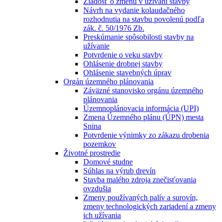
Žiadosť o zmenu v užívaní stavby
Návrh na vydanie kolaudačného
rozhodnutia na stavbu povolenú podľa
zák. č. 50/1976 Zb.
Preskúmanie spôsobilosti stavby na
užívanie
Potvrdenie o veku stavby
Ohlásenie drobnej stavby
Ohlásenie stavebných úprav
Orgán územného plánovania
Záväzné stanovisko orgánu územného
plánovania
Územnoplánovacia informácia (UPI)
Zmena Územného plánu (ÚPN) mesta
Snina
Potvrdenie výnimky zo zákazu drobenia
pozemkov
Životné prostredie
Domové studne
Súhlas na výrub drevín
Stavba malého zdroja znečisťovania
ovzdušia
Zmeny používaných palív a surovín,
zmeny technologických zariadení a zmeny
ich užívania