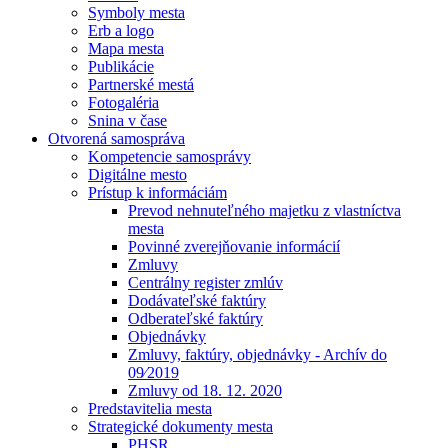
Symboly mesta
Erb a logo
Mapa mesta
Publikácie
Partnerské mestá
Fotogaléria
Snina v čase
Otvorená samospráva
Kompetencie samosprávy
Digitálne mesto
Prístup k informáciám
Prevod nehnuteľného majetku z vlastníctva
mesta
Povinné zverejňovanie informácií
Zmluvy
Centrálny register zmlúv
Dodávateľské faktúry
Odberateľské faktúry
Objednávky
Zmluvy, faktúry, objednávky - Archív do
09⁄2019
Zmluvy od 18. 12. 2020
Predstavitelia mesta
Strategické dokumenty mesta
PHSR