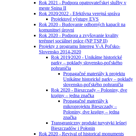
Rok 2021 - Podpora opatrovateľskej služby v
meste Snina II
Rok 2020⁄2022 - Efektívna verejná správa
Projektové výstupy EVS
Rok 2020 - Budovanie odborných kapacít na
komunitnej úrovni
Rok 2020 - Podpora a zvyšovanie kvality
terénnej sociálnej práce (NP TSP II)
Projekty z programu Interreg V-A Poľsko-
Slovensko 2014-2020
Rok 2019⁄2020 - Unikátne historické
parky – poklady slovensko-poľského
pohraničia
Propagačné materiály k projektu
Unikátne historické parky – poklady
slovensko-poľského pohraničia
Rok 2020 - Bieszczady – Poloniny, dve
krajiny – jedna značka
Propagačné materiály k
mikroprojektu Bieszczady –
Poloniny, dve krajiny – jedna
značka
Transgraniczny produkt turystyki leśnej
Bieszczadów i Połonin
Rok 2020 - Revival of historical monuments