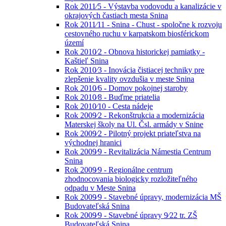
Rok 2011⁄5 - Výstavba vodovodu a kanalizácie v
okrajových častiach mesta Snina
Rok 2011⁄11 - Snina - Chust - spoločne k rozvoju
cestovného ruchu v karpatskom biosférickom
území
Rok 2010⁄2 - Obnova historickej pamiatky -
Kaštieľ Snina
Rok 2010⁄3 - Inovácia čistiacej techniky pre
zlepšenie kvality ovzdušia v meste Snina
Rok 2010⁄6 - Domov pokojnej staroby
Rok 2010⁄8 - Buďme priatelia
Rok 2010⁄10 - Cesta nádeje
Rok 2009⁄2 - Rekonštrukcia a modernizácia
Materskej školy na Ul. Čsl. armády v Snine
Rok 2009⁄2 - Pilotný projekt priateľstva na
východnej hranici
Rok 2009⁄9 - Revitalizácia Námestia Centrum
Snina
Rok 2009⁄9 - Regionálne centrum
zhodnocovania biologicky rozložiteľného
odpadu v Meste Snina
Rok 2009⁄9 - Stavebné úpravy, modernizácia MŠ
Budovateľská Snina
Rok 2009⁄9 - Stavebné úpravy 9⁄22 tr. ZŠ
Budovateľská Snina