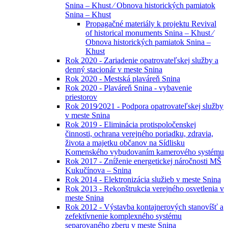
Snina – Khust ⁄ Obnova historických pamiatok
Snina – Khust
Propagačné materiály k projektu Revival
of historical monuments Snina – Khust ⁄
Obnova historických pamiatok Snina –
Khust
Rok 2020 - Zariadenie opatrovateľskej služby a
denný stacionár v meste Snina
Rok 2020 - Mestská plaváreň Snina
Rok 2020 - Plaváreň Snina - vybavenie
priestorov
Rok 2019⁄2021 - Podpora opatrovateľskej služby
v meste Snina
Rok 2019 - Eliminácia protispoločenskej
činnosti, ochrana verejného poriadku, zdravia,
života a majetku občanov na Sídlisku
Komenského vybudovaním kamerového systému
Rok 2017 - Zníženie energetickej náročnosti MŠ
Kukučínova – Snina
Rok 2014 - Elektronizácia služieb v meste Snina
Rok 2013 - Rekonštrukcia verejného osvetlenia v
meste Snina
Rok 2012 - Výstavba kontajnerových stanovíšť a
zefektívnenie komplexného systému
separovaného zberu v meste Snina