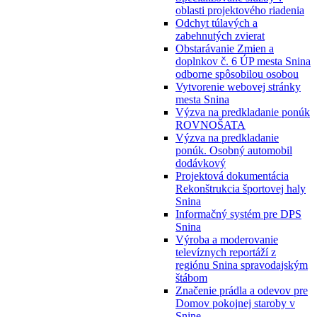
oblasti projektového riadenia
Odchyt túlavých a
zabehnutých zvierat
Obstarávanie Zmien a
doplnkov č. 6 ÚP mesta Snina
odborne spôsobilou osobou
Vytvorenie webovej stránky
mesta Snina
Výzva na predkladanie ponúk
ROVNOŠATA
Výzva na predkladanie
ponúk. Osobný automobil
dodávkový
Projektová dokumentácia
Rekonštrukcia športovej haly
Snina
Informačný systém pre DPS
Snina
Výroba a moderovanie
televíznych reportáží z
regiónu Snina spravodajským
štábom
Značenie prádla a odevov pre
Domov pokojnej staroby v
Snine