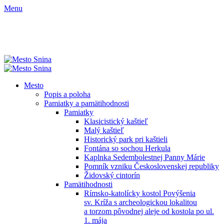
Menu
Mesto
Popis a poloha
Pamiatky a pamätihodnosti
Pamiatky
Klasicistický kaštieľ
Malý kaštieľ
Historický park pri kaštieli
Fontána so sochou Herkula
Kaplnka Sedembolestnej Panny Márie
Pomník vzniku Československej republiky
Židovský cintorín
Pamätihodnosti
Rímsko-katolícky kostol Povýšenia
sv. Kríža s archeologickou lokalitou
a torzom pôvodnej aleje od kostola po ul.
1. mája