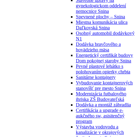
Stavebné úpravy na
gynekologickom oddelení
nemocnice Snina
Spevnené plochy – Snina
Miestna komunikácia ulica
Daľkovská Snina
Osobný automobil dodávkový
N1
Dodávka bravčového a
hovädzieho mäsa
Energetický certifikát budovy
Dom pokojnej staroby Snina
Pevné plastové lehátko s
polohovaním opierky chrbta
Sanitárne kontajnery
Vybudovanie kontajnerových
stanovíšť pre mesto Snina
Modernizácia futbalového
ihriska ZŠ Budovateľská
Dodávka a montáž zábradlia
Certifikácia a upgrade e-
aukčného sw, asisitenčný
program
Výstavba vodovodu a
kanalizácie v okrajových