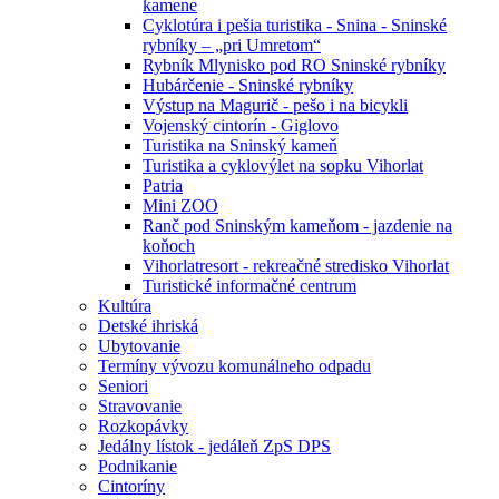
kamene
Cyklotúra i pešia turistika - Snina - Sninské
rybníky – „pri Umretom“
Rybník Mlynisko pod RO Sninské rybníky
Hubárčenie - Sninské rybníky
Výstup na Magurič - pešo i na bicykli
Vojenský cintorín - Giglovo
Turistika na Sninský kameň
Turistika a cyklovýlet na sopku Vihorlat
Patria
Mini ZOO
Ranč pod Sninským kameňom - jazdenie na
koňoch
Vihorlatresort - rekreačné stredisko Vihorlat
Turistické informačné centrum
Kultúra
Detské ihriská
Ubytovanie
Termíny vývozu komunálneho odpadu
Seniori
Stravovanie
Rozkopávky
Jedálny lístok - jedáleň ZpS DPS
Podnikanie
Cintoríny