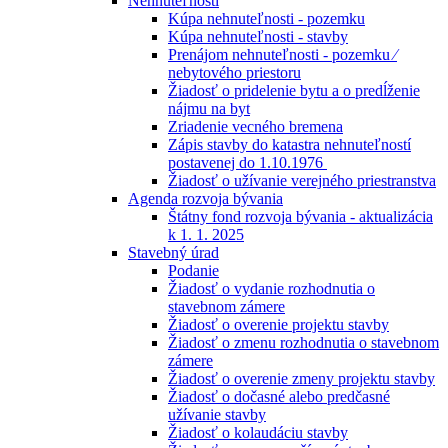
Nehnuteľnosti
Kúpa nehnuteľnosti - pozemku
Kúpa nehnuteľnosti - stavby
Prenájom nehnuteľnosti - pozemku ⁄
nebytového priestoru
Žiadosť o pridelenie bytu a o predĺženie
nájmu na byt
Zriadenie vecného bremena
Zápis stavby do katastra nehnuteľností
postavenej do 1.10.1976
Žiadosť o užívanie verejného priestranstva
Agenda rozvoja bývania
Štátny fond rozvoja bývania - aktualizácia
k 1. 1. 2025
Stavebný úrad
Podanie
Žiadosť o vydanie rozhodnutia o
stavebnom zámere
Žiadosť o overenie projektu stavby
Žiadosť o zmenu rozhodnutia o stavebnom
zámere
Žiadosť o overenie zmeny projektu stavby
Žiadosť o dočasné alebo predčasné
užívanie stavby
Žiadosť o kolaudáciu stavby