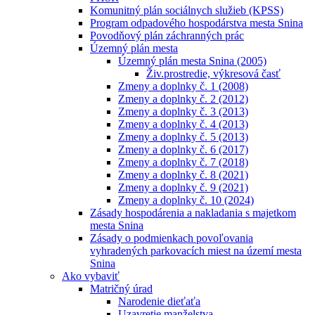
Komunitný plán sociálnych služieb (KPSS)
Program odpadového hospodárstva mesta Snina
Povodňový plán záchranných prác
Územný plán mesta
Územný plán mesta Snina (2005)
Živ.prostredie, výkresová časť
Zmeny a doplnky č. 1 (2008)
Zmeny a doplnky č. 2 (2012)
Zmeny a doplnky č. 3 (2013)
Zmeny a doplnky č. 4 (2013)
Zmeny a doplnky č. 5 (2013)
Zmeny a doplnky č. 6 (2017)
Zmeny a doplnky č. 7 (2018)
Zmeny a doplnky č. 8 (2021)
Zmeny a doplnky č. 9 (2021)
Zmeny a doplnky č. 10 (2024)
Zásady hospodárenia a nakladania s majetkom
mesta Snina
Zásady o podmienkach povoľovania
vyhradených parkovacích miest na území mesta
Snina
Ako vybaviť
Matričný úrad
Narodenie dieťaťa
Uzavretie manželstva