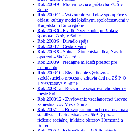
Rok 2009⁄9 - Modernizácia a prístavba ZUŠ v
Snine
Rok 2009⁄11 - Vytvorenie základov spolupráce v
oblasti kultúry medzi lokálnymi spoločenstvami v
Karpatskom Euroregióne
Rok 2008⁄6 - Kvalitné vzdelanie pre žiakov
športovej školy v Snine
Rok 2008⁄6 - Divadlo spája
Rok 2008⁄7 - Cesta k vám
Rok 2008⁄8 - Snina – Študentská ulica, Návrh
opatrení – školská zóna
Rok 2008⁄9 - Nedajme mládeži priestor pre
kriminalitu
Rok 2008⁄10 - Skvalitnenie výchovno-
vzdelávacieho procesu a zdravia detí na ZŠ P. O.
Hviezdoslava v Snine
Rok 2008⁄12 - Rozšírenie separovaného zberu v
meste Snina
Rok 2008⁄12 - Zvyšovanie vzdelanostnej úrovne
zamestnancov Mesta Snina
Rok 2007⁄11 - Rozvoj komunitného plánovania a
stabilizácia Partnerstva ako dôležitý prvok
riešenia sociálnej inklúzie okresov Humenné a
Snina
Rok 2005⁄2 - Rekonštrukcia MŠ Perečínska