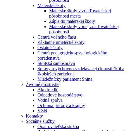
pôsobnosti
Materské školy
Materské školy v zriaďovateľskej
pôsobnosti mesta
Zápis do materskej školy
Materské školy v inej zriaďovateľskej
pôsobnosti
Centrá voľného času
Základné umelecké školy
Ostatné školy
Centrá pedagogicko-psychologického
poradenstva
Školská samospráva
Správy o výchovno-vzdelávacej činnosti škôl a
školských zariadení
Mládežnícky parlament Snina
Životné prostredie
Ako triediť
Odpadové hospodárstvo
Vodná správa
Ochrana prírody a krajiny
VZN
Kontakty
Sociálne služby
Opatrovateľská služba