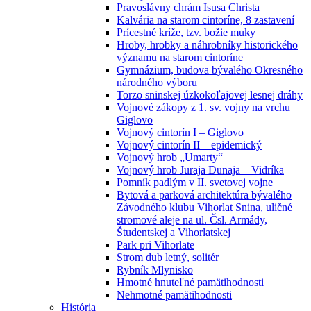
Pravoslávny chrám Isusa Christa
Kalvária na starom cintoríne, 8 zastavení
Prícestné kríže, tzv. božie muky
Hroby, hrobky a náhrobníky historického
významu na starom cintoríne
Gymnázium, budova bývalého Okresného
národného výboru
Torzo sninskej úzkokoľajovej lesnej dráhy
Vojnové zákopy z 1. sv. vojny na vrchu
Giglovo
Vojnový cintorín I – Giglovo
Vojnový cintorín II – epidemický
Vojnový hrob „Umarty“
Vojnový hrob Juraja Dunaja – Vidríka
Pomník padlým v II. svetovej vojne
Bytová a parková architektúra bývalého
Závodného klubu Vihorlat Snina, uličné
stromové aleje na ul. Čsl. Armády,
Študentskej a Vihorlatskej
Park pri Vihorlate
Strom dub letný, solitér
Rybník Mlynisko
Hmotné hnuteľné pamätihodnosti
Nehmotné pamätihodnosti
História