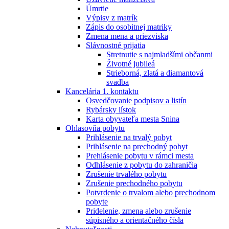
Úmrtie
Výpisy z matrík
Zápis do osobitnej matriky
Zmena mena a priezviska
Slávnostné prijatia
Stretnutie s najmladšími občanmi
Životné jubileá
Strieborná, zlatá a diamantová
svadba
Kancelária 1. kontaktu
Osvedčovanie podpisov a listín
Rybársky lístok
Karta obyvateľa mesta Snina
Ohlasovňa pobytu
Prihlásenie na trvalý pobyt
Prihlásenie na prechodný pobyt
Prehlásenie pobytu v rámci mesta
Odhlásenie z pobytu do zahraničia
Zrušenie trvalého pobytu
Zrušenie prechodného pobytu
Potvrdenie o trvalom alebo prechodnom
pobyte
Pridelenie, zmena alebo zrušenie
súpisného a orientačného čísla