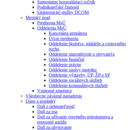
Samostatne hospodáriaci roľník
Podnikateľské činnosti
Elektronické služby DCOM
Mestský úrad
Prednosta MsÚ
Oddelenia MsÚ
Kancelária primátora
Útvar prednostu
Oddelenie školstva, mládeže a cestovného
ruchu
Oddelenie starostlivosti o obyvateľa
Oddelenie finančné
Oddelenie právne
Oddelenie správy majetku
Oddelenie výstavby, ÚP, ŽP a SP
Oddelenie sociálnych služieb
Oddelenie komunálnych služieb
Vnútorné smernice
Všeobecne záväzné nariadenia
Dane a poplatky
Daň z nehnuteľností
Daň za psa
Daň za užívanie verejného priestranstva a
prenosné garáže
Daň za ubytovanie