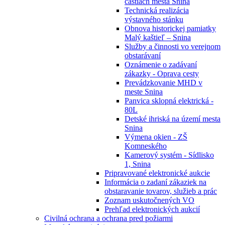
častiach mesta Snina
Technická realizácia
výstavného stánku
Obnova historickej pamiatky
Malý kaštieľ – Snina
Služby a činnosti vo verejnom
obstarávaní
Oznámenie o zadávaní
zákazky - Oprava cesty
Prevádzkovanie MHD v
meste Snina
Panvica sklopná elektrická -
80L
Detské ihriská na území mesta
Snina
Výmena okien - ZŠ
Komneského
Kamerový systém - Sídlisko
1, Snina
Pripravované elektronické aukcie
Informácia o zadaní zákaziek na
obstaravanie tovarov, služieb a prác
Zoznam uskutočnených VO
Prehľad elektronických aukcií
Civilná ochrana a ochrana pred požiarmi