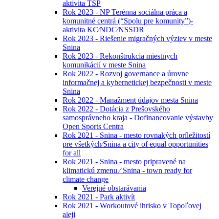
aktivita TSP
Rok 2023 - NP Terénna sociálna práca a
komunitné centrá (“Spolu pre komunity”)-
aktivita KC⁄NDC⁄NSSDR
Rok 2023 - Riešenie migračných výziev v meste
Snina
Rok 2023 - Rekonštrukcia miestnych
komunikácií v meste Snina
Rok 2022 - Rozvoj governance a úrovne
informačnej a kybernetickej bezpečnosti v meste
Snina
Rok 2022 - Manažment údajov mesta Snina
Rok 2022 - Dotácia z Prešovského
samosprávneho kraja - Dofinancovanie výstavby
Open Sports Centra
Rok 2021 - Snina - mesto rovnakých príležitostí
pre všetkých⁄Snina a city of equal opportunities
for all
Rok 2021 - Snina - mesto pripravené na
klimatickú zmenu ⁄ Snina - town ready for
climate change
Verejné obstarávania
Rok 2021 - Park aktivít
Rok 2021 - Workoutové ihrisko v Topoľovej
aleji