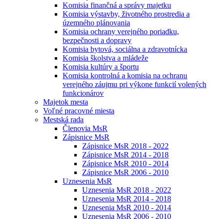
Komisia finančná a správy majetku
Komisia výstavby, životného prostredia a
územného plánovania
Komisia ochrany verejného poriadku,
bezpečnosti a dopravy
Komisia bytová, sociálna a zdravotnícka
Komisia školstva a mládeže
Komisia kultúry a športu
Komisia kontrolná a komisia na ochranu
verejného záujmu pri výkone funkcií volených
funkcionárov
Majetok mesta
Voľné pracovné miesta
Mestská rada
Členovia MsR
Zápisnice MsR
Zápisnice MsR 2018 - 2022
Zápisnice MsR 2014 - 2018
Zápisnice MsR 2010 - 2014
Zápisnice MsR 2006 - 2010
Uznesenia MsR
Uznesenia MsR 2018 - 2022
Uznesenia MsR 2014 - 2018
Uznesenia MsR 2010 - 2014
Uznesenia MsR 2006 - 2010