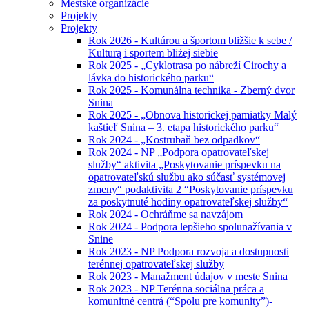
Mestské organizácie
Projekty
Projekty
Rok 2026 - Kultúrou a športom bližšie k sebe /
Kulturą i sportem bliżej siebie
Rok 2025 - „Cyklotrasa po nábreží Cirochy a
lávka do historického parku“
Rok 2025 - Komunálna technika - Zberný dvor
Snina
Rok 2025 - „Obnova historickej pamiatky Malý
kaštieľ Snina – 3. etapa historického parku“
Rok 2024 - „Kostrubaň bez odpadkov“
Rok 2024 - NP „Podpora opatrovateľskej
služby“ aktivita „Poskytovanie príspevku na
opatrovateľskú službu ako súčasť systémovej
zmeny“ podaktivita 2 “Poskytovanie príspevku
za poskytnuté hodiny opatrovateľskej služby“
Rok 2024 - Ochráňme sa navzájom
Rok 2024 - Podpora lepšieho spolunažívania v
Snine
Rok 2023 - NP Podpora rozvoja a dostupnosti
terénnej opatrovateľskej služby
Rok 2023 - Manažment údajov v meste Snina
Rok 2023 - NP Terénna sociálna práca a
komunitné centrá (“Spolu pre komunity”)-