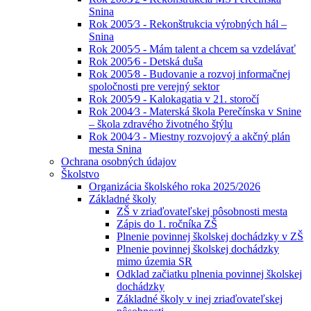
Snina
Rok 2005⁄3 - Rekonštrukcia výrobných hál –
Snina
Rok 2005⁄5 - Mám talent a chcem sa vzdelávať
Rok 2005⁄6 - Detská duša
Rok 2005⁄8 - Budovanie a rozvoj informačnej
spoločnosti pre verejný sektor
Rok 2005⁄9 - Kalokagatia v 21. storočí
Rok 2004⁄3 - Materská škola Perečínska v Snine
– škola zdravého životného štýlu
Rok 2004⁄3 - Miestny rozvojový a akčný plán
mesta Snina
Ochrana osobných údajov
Školstvo
Organizácia školského roka 2025/2026
Základné školy
ZŠ v zriaďovateľskej pôsobnosti mesta
Zápis do 1. ročníka ZŠ
Plnenie povinnej školskej dochádzky v ZŠ
Plnenie povinnej školskej dochádzky
mimo územia SR
Odklad začiatku plnenia povinnej školskej
dochádzky
Základné školy v inej zriaďovateľskej