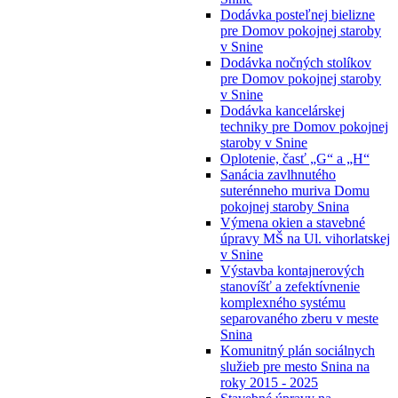
Dodávka posteľnej bielizne
pre Domov pokojnej staroby
v Snine
Dodávka nočných stolíkov
pre Domov pokojnej staroby
v Snine
Dodávka kancelárskej
techniky pre Domov pokojnej
staroby v Snine
Oplotenie, časť „G“ a „H“
Sanácia zavlhnutého
suterénneho muriva Domu
pokojnej staroby Snina
Výmena okien a stavebné
úpravy MŠ na Ul. vihorlatskej
v Snine
Výstavba kontajnerových
stanovíšť a zefektívnenie
komplexného systému
separovaného zberu v meste
Snina
Komunitný plán sociálnych
služieb pre mesto Snina na
roky 2015 - 2025