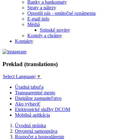
Banky a bankomaty
Straty a nálezy
Opustili nás - smútočné oznámenia
E-mail info
Médiá
Sninské noviny
Kostoly a chrámy
Kontakty
Preklad (translations)
Select Language
▼
Úradná tabuľa
Transparentné mesto
Digitálne zastupiteľstvo
Ako vybaviť
Elektronické služby DCOM
Mobilná aplikácia
Úvodná stránka
Otvorená samospráva
Rozpočet a hospodárenie