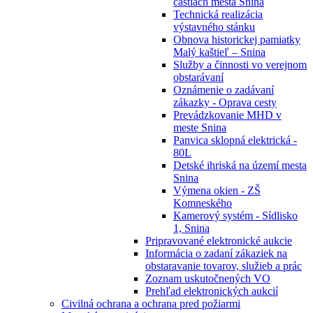
častiach mesta Snina
Technická realizácia
výstavného stánku
Obnova historickej pamiatky
Malý kaštieľ – Snina
Služby a činnosti vo verejnom
obstarávaní
Oznámenie o zadávaní
zákazky - Oprava cesty
Prevádzkovanie MHD v
meste Snina
Panvica sklopná elektrická -
80L
Detské ihriská na území mesta
Snina
Výmena okien - ZŠ
Komneského
Kamerový systém - Sídlisko
1, Snina
Pripravované elektronické aukcie
Informácia o zadaní zákaziek na
obstaravanie tovarov, služieb a prác
Zoznam uskutočnených VO
Prehľad elektronických aukcií
Civilná ochrana a ochrana pred požiarmi