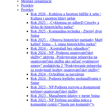
Mestské organizácie
Projekty
Projekty
Rok 2026 - Kultúrou a športom bližšie k sebe /
Kulturą i sportem bliżej siebie
Rok 2025 - „Cyklotrasa po nábreží Cirochy a
lávka do historického parku“
Rok 2025 - Komunálna technika - Zberný dvor
Snina
Rok 2025 - „Obnova historickej pamiatky Malý
kaštieľ Snina – 3. etapa historického parku“
Rok 2024 - „Kostrubaň bez odpadkov“
Rok 2024 - NP „Podpora opatrovateľskej
služby“ aktivita „Poskytovanie príspevku na
opatrovateľskú službu ako súčasť systémovej
zmeny“ podaktivita 2 “Poskytovanie príspevku
za poskytnuté hodiny opatrovateľskej služby“
Rok 2024 - Ochráňme sa navzájom
Rok 2024 - Podpora lepšieho spolunažívania v
Snine
Rok 2023 - NP Podpora rozvoja a dostupnosti
terénnej opatrovateľskej služby
Rok 2023 - Manažment údajov v meste Snina
Rok 2023 - NP Terénna sociálna práca a
komunitné centrá (“Spolu pre komunity”)-