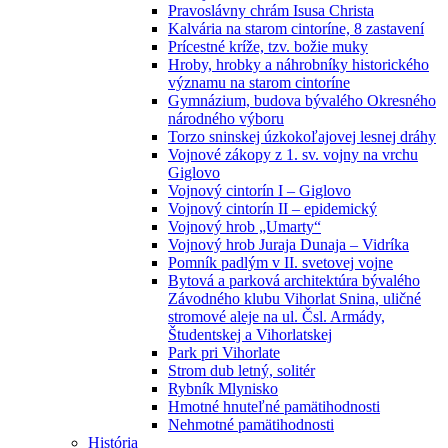
Pravoslávny chrám Isusa Christa
Kalvária na starom cintoríne, 8 zastavení
Prícestné kríže, tzv. božie muky
Hroby, hrobky a náhrobníky historického
významu na starom cintoríne
Gymnázium, budova bývalého Okresného
národného výboru
Torzo sninskej úzkokoľajovej lesnej dráhy
Vojnové zákopy z 1. sv. vojny na vrchu
Giglovo
Vojnový cintorín I – Giglovo
Vojnový cintorín II – epidemický
Vojnový hrob „Umarty“
Vojnový hrob Juraja Dunaja – Vidríka
Pomník padlým v II. svetovej vojne
Bytová a parková architektúra bývalého
Závodného klubu Vihorlat Snina, uličné
stromové aleje na ul. Čsl. Armády,
Študentskej a Vihorlatskej
Park pri Vihorlate
Strom dub letný, solitér
Rybník Mlynisko
Hmotné hnuteľné pamätihodnosti
Nehmotné pamätihodnosti
História