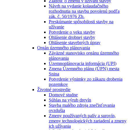
Žiadosť o zmenu v užívaní stavby
Návrh na vydanie kolaudačného
rozhodnutia na stavbu povolenú podľa
zák. č. 50/1976 Zb.
Preskúmanie spôsobilosti stavby na
užívanie
Potvrdenie o veku stavby
Ohlásenie drobnej stavby
Ohlásenie stavebných úprav
Orgán územného plánovania
Záväzné stanovisko orgánu územného
plánovania
Územnoplánovacia informácia (UPI)
Zmena Územného plánu (ÚPN) mesta
Snina
Potvrdenie výnimky zo zákazu drobenia
pozemkov
Životné prostredie
Domové studne
Súhlas na výrub drevín
Stavba malého zdroja znečisťovania
ovzdušia
Zmeny používaných palív a surovín,
zmeny technologických zariadení a zmeny
ich užívania