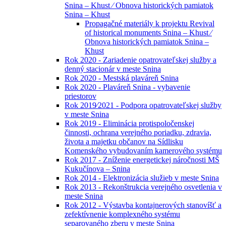
Snina – Khust ⁄ Obnova historických pamiatok
Snina – Khust
Propagačné materiály k projektu Revival
of historical monuments Snina – Khust ⁄
Obnova historických pamiatok Snina –
Khust
Rok 2020 - Zariadenie opatrovateľskej služby a
denný stacionár v meste Snina
Rok 2020 - Mestská plaváreň Snina
Rok 2020 - Plaváreň Snina - vybavenie
priestorov
Rok 2019⁄2021 - Podpora opatrovateľskej služby
v meste Snina
Rok 2019 - Eliminácia protispoločenskej
činnosti, ochrana verejného poriadku, zdravia,
života a majetku občanov na Sídlisku
Komenského vybudovaním kamerového systému
Rok 2017 - Zníženie energetickej náročnosti MŠ
Kukučínova – Snina
Rok 2014 - Elektronizácia služieb v meste Snina
Rok 2013 - Rekonštrukcia verejného osvetlenia v
meste Snina
Rok 2012 - Výstavba kontajnerových stanovíšť a
zefektívnenie komplexného systému
separovaného zberu v meste Snina