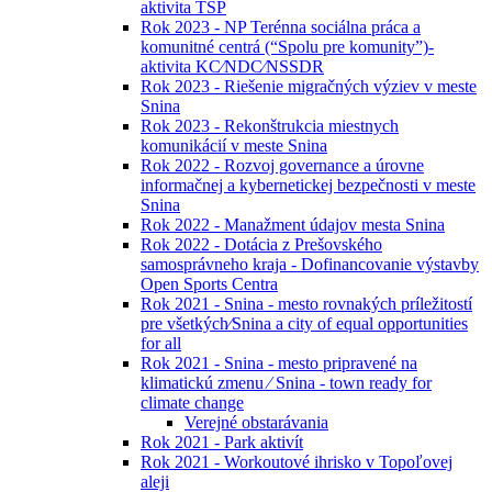
aktivita TSP
Rok 2023 - NP Terénna sociálna práca a
komunitné centrá (“Spolu pre komunity”)-
aktivita KC⁄NDC⁄NSSDR
Rok 2023 - Riešenie migračných výziev v meste
Snina
Rok 2023 - Rekonštrukcia miestnych
komunikácií v meste Snina
Rok 2022 - Rozvoj governance a úrovne
informačnej a kybernetickej bezpečnosti v meste
Snina
Rok 2022 - Manažment údajov mesta Snina
Rok 2022 - Dotácia z Prešovského
samosprávneho kraja - Dofinancovanie výstavby
Open Sports Centra
Rok 2021 - Snina - mesto rovnakých príležitostí
pre všetkých⁄Snina a city of equal opportunities
for all
Rok 2021 - Snina - mesto pripravené na
klimatickú zmenu ⁄ Snina - town ready for
climate change
Verejné obstarávania
Rok 2021 - Park aktivít
Rok 2021 - Workoutové ihrisko v Topoľovej
aleji