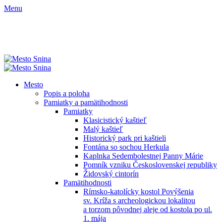
Menu
Mesto
Popis a poloha
Pamiatky a pamätihodnosti
Pamiatky
Klasicistický kaštieľ
Malý kaštieľ
Historický park pri kaštieli
Fontána so sochou Herkula
Kaplnka Sedembolestnej Panny Márie
Pomník vzniku Československej republiky
Židovský cintorín
Pamätihodnosti
Rímsko-katolícky kostol Povýšenia
sv. Kríža s archeologickou lokalitou
a torzom pôvodnej aleje od kostola po ul.
1. mája