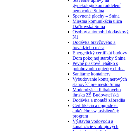
Stavebné úpravy na
gynekologickom oddelení
nemocnice Snina
Spevnené plochy – Snina
Miestna komunikácia ulica
Daľkovská Snina
Osobný automobil dodávkový
N1
Dodávka bravčového a
hovädzieho mäsa
Energetický certifikát budovy
Dom pokojnej staroby Snina
Pevné plastové lehátko s
polohovaním opierky chrbta
Sanitárne kontajnery
Vybudovanie kontajnerových
stanovíšť pre mesto Snina
Modernizácia futbalového
ihriska ZŠ Budovateľská
Dodávka a montáž zábradlia
Certifikácia a upgrade e-
aukčného sw, asisitenčný
program
Výstavba vodovodu a
kanalizácie v okrajových