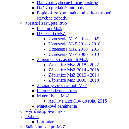
Daň za nevýherné hracie prístroje
Daň za predajné automaty
Poplatok za komunálne odpady a drobné
stavebné odpady
Mestské zastupiteľstvo
Poslanci MsZ
Uznesenia MsZ
Uznesenia MsZ 2018 - 2022
Uznesenia MsZ 2014 - 2018
Uznesenia MsZ 2010 - 2014
Uznesenia MsZ 2006 - 2010
Zápisnice zo zasadnutí MsZ
Zápisnice MsZ 2018 - 2022
Zápisnice MsZ 2014 - 2018
Zápisnice MsZ 2010 - 2014
Zápisnice MsZ 2006 - 2010
Záznamy zo zasadnutí MsZ
Interpelácie poslancov
Materiály na MsZ
Archív materiálov do roku 2015
Majetkové oznámenia
Výročná správa mesta
Dotácie
Formulár
Stále komisie pri MsZ