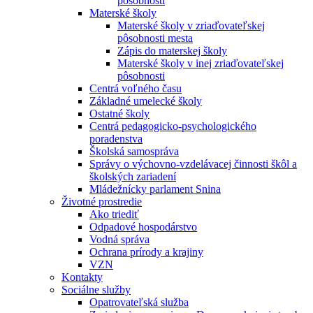
pôsobnosti
Materské školy
Materské školy v zriaďovateľskej
pôsobnosti mesta
Zápis do materskej školy
Materské školy v inej zriaďovateľskej
pôsobnosti
Centrá voľného času
Základné umelecké školy
Ostatné školy
Centrá pedagogicko-psychologického
poradenstva
Školská samospráva
Správy o výchovno-vzdelávacej činnosti škôl a
školských zariadení
Mládežnícky parlament Snina
Životné prostredie
Ako triediť
Odpadové hospodárstvo
Vodná správa
Ochrana prírody a krajiny
VZN
Kontakty
Sociálne služby
Opatrovateľská služba