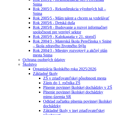
Snina
Rok 2005⁄3 - Rekonštrukcia výrobných hál –
Snina
Rok 2005⁄5 - Mám talent a chcem sa vzdelávať
Rok 2005⁄6 - Detská duša
Rok 2005⁄8 - Budovanie a rozvoj informačnej
spoločnosti pre verejný sektor
Rok 2005⁄9 - Kalokagatia v 21. storočí
Rok 2004⁄3 - Materská škola Perečínska v Snine
– škola zdravého životného štýlu
Rok 2004⁄3 - Miestny rozvojový a akčný plán
mesta Snina
Ochrana osobných údajov
Školstvo
Organizácia školského roka 2025/2026
Základné školy
ZŠ v zriaďovateľskej pôsobnosti mesta
Zápis do 1. ročníka ZŠ
Plnenie povinnej školskej dochádzky v ZŠ
Plnenie povinnej školskej dochádzky
mimo územia SR
Odklad začiatku plnenia povinnej školskej
dochádzky
Základné školy v inej zriaďovateľskej