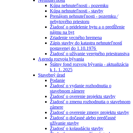
Nehnuteľnosti
Kúpa nehnuteľnosti - pozemku
Kúpa nehnuteľnosti - stavby
Prenájom nehnuteľnosti - pozemku ⁄
nebytového priestoru
Žiadosť o pridelenie bytu a o predĺženie
nájmu na byt
Zriadenie vecného bremena
Zápis stavby do katastra nehnuteľností
postavenej do 1.10.1976
Žiadosť o užívanie verejného priestranstva
Agenda rozvoja bývania
Štátny fond rozvoja bývania - aktualizácia
k 1. 1. 2025
Stavebný úrad
Podanie
Žiadosť o vydanie rozhodnutia o
stavebnom zámere
Žiadosť o overenie projektu stavby
Žiadosť o zmenu rozhodnutia o stavebnom
zámere
Žiadosť o overenie zmeny projektu stavby
Žiadosť o dočasné alebo predčasné
užívanie stavby
Žiadosť o kolaudáciu stavby