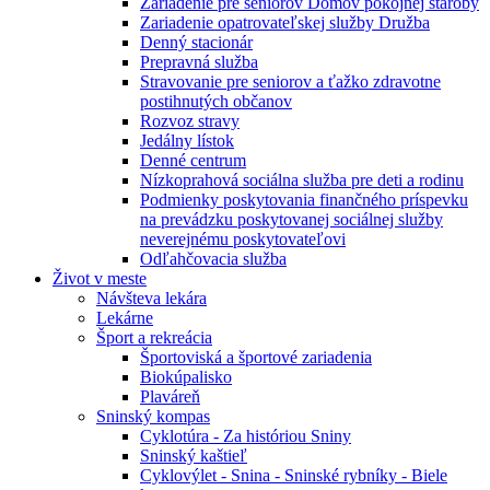
Zariadenie pre seniorov Domov pokojnej staroby
Zariadenie opatrovateľskej služby Družba
Denný stacionár
Prepravná služba
Stravovanie pre seniorov a ťažko zdravotne
postihnutých občanov
Rozvoz stravy
Jedálny lístok
Denné centrum
Nízkoprahová sociálna služba pre deti a rodinu
Podmienky poskytovania finančného príspevku
na prevádzku poskytovanej sociálnej služby
neverejnému poskytovateľovi
Odľahčovacia služba
Život v meste
Návšteva lekára
Lekárne
Šport a rekreácia
Športoviská a športové zariadenia
Biokúpalisko
Plaváreň
Sninský kompas
Cyklotúra - Za históriou Sniny
Sninský kaštieľ
Cyklovýlet - Snina - Sninské rybníky - Biele