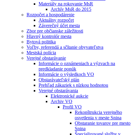
Materiály na rokovanie MsR
Archív MsR do 2015
Rozpočet a hospodárenie
Aktuálny rozpočet
Záverečný účet mesta
Zbor pre občianske záležitosti
Hlavný kontrolór mesta
Bytová politika
Voľby, referendá a sčítanie obyvateľstva
Mestská polícia
Verejné obstarávanie
Informácie o oznámeniach a výzvach na
predkladanie ponúk
Informácie o výsledkoch VO
Obstarávateľský plán
Prehľad zákaziek s nízkou hodnotou
Verejné obstarávania
Elektronické aukcie
Archiv VO
Profil VO
Rekonštrukcia verejného
osvetlenia v meste Snina
Obstaranie tovarov pre mesto
Snina
Špecializované služby v