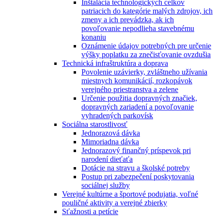
Inštalácia technologických celkov
patriacich do kategórie malých zdrojov, ich
zmeny a ich prevádzka, ak ich
povoľovanie nepodlieha stavebnému
konaniu
Oznámenie údajov potrebných pre určenie
výšky poplatku za znečisťovanie ovzdušia
Technická infraštruktúra a doprava
Povolenie uzávierky, zvláštneho užívania
miestnych komunikácií, rozkopávok
verejného priestranstva a zelene
Určenie použitia dopravných značiek,
dopravných zariadení a povoľovanie
vyhradených parkovísk
Sociálna starostlivosť
Jednorazová dávka
Mimoriadna dávka
Jednorazový finančný príspevok pri
narodení dieťaťa
Dotácie na stravu a školské potreby
Postup pri zabezpečení poskytovania
sociálnej služby
Verejné kultúrne a športové podujatia, voľné
pouličné aktivity a verejné zbierky
Sťažnosti a petície