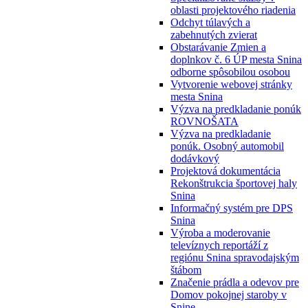
oblasti projektového riadenia
Odchyt túlavých a
zabehnutých zvierat
Obstarávanie Zmien a
doplnkov č. 6 ÚP mesta Snina
odborne spôsobilou osobou
Vytvorenie webovej stránky
mesta Snina
Výzva na predkladanie ponúk
ROVNOŠATA
Výzva na predkladanie
ponúk. Osobný automobil
dodávkový
Projektová dokumentácia
Rekonštrukcia športovej haly
Snina
Informačný systém pre DPS
Snina
Výroba a moderovanie
televíznych reportáží z
regiónu Snina spravodajským
štábom
Značenie prádla a odevov pre
Domov pokojnej staroby v
Snine