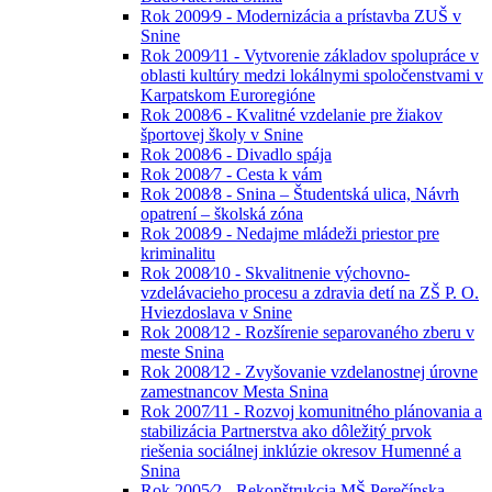
Rok 2009⁄9 - Modernizácia a prístavba ZUŠ v
Snine
Rok 2009⁄11 - Vytvorenie základov spolupráce v
oblasti kultúry medzi lokálnymi spoločenstvami v
Karpatskom Euroregióne
Rok 2008⁄6 - Kvalitné vzdelanie pre žiakov
športovej školy v Snine
Rok 2008⁄6 - Divadlo spája
Rok 2008⁄7 - Cesta k vám
Rok 2008⁄8 - Snina – Študentská ulica, Návrh
opatrení – školská zóna
Rok 2008⁄9 - Nedajme mládeži priestor pre
kriminalitu
Rok 2008⁄10 - Skvalitnenie výchovno-
vzdelávacieho procesu a zdravia detí na ZŠ P. O.
Hviezdoslava v Snine
Rok 2008⁄12 - Rozšírenie separovaného zberu v
meste Snina
Rok 2008⁄12 - Zvyšovanie vzdelanostnej úrovne
zamestnancov Mesta Snina
Rok 2007⁄11 - Rozvoj komunitného plánovania a
stabilizácia Partnerstva ako dôležitý prvok
riešenia sociálnej inklúzie okresov Humenné a
Snina
Rok 2005⁄2 - Rekonštrukcia MŠ Perečínska