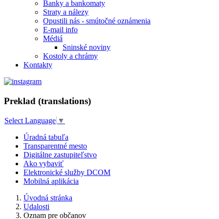
Banky a bankomaty
Straty a nálezy
Opustili nás - smútočné oznámenia
E-mail info
Médiá
Sninské noviny
Kostoly a chrámy
Kontakty
Preklad (translations)
Select Language
▼
Úradná tabuľa
Transparentné mesto
Digitálne zastupiteľstvo
Ako vybaviť
Elektronické služby DCOM
Mobilná aplikácia
Úvodná stránka
Udalosti
Oznam pre občanov