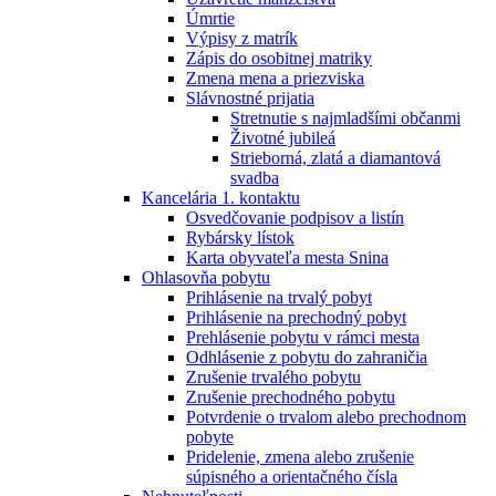
Úmrtie
Výpisy z matrík
Zápis do osobitnej matriky
Zmena mena a priezviska
Slávnostné prijatia
Stretnutie s najmladšími občanmi
Životné jubileá
Strieborná, zlatá a diamantová
svadba
Kancelária 1. kontaktu
Osvedčovanie podpisov a listín
Rybársky lístok
Karta obyvateľa mesta Snina
Ohlasovňa pobytu
Prihlásenie na trvalý pobyt
Prihlásenie na prechodný pobyt
Prehlásenie pobytu v rámci mesta
Odhlásenie z pobytu do zahraničia
Zrušenie trvalého pobytu
Zrušenie prechodného pobytu
Potvrdenie o trvalom alebo prechodnom
pobyte
Pridelenie, zmena alebo zrušenie
súpisného a orientačného čísla