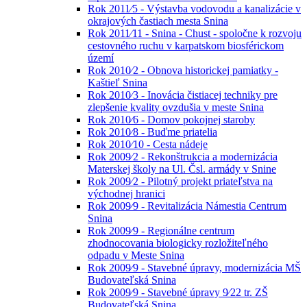
Rok 2011⁄5 - Výstavba vodovodu a kanalizácie v
okrajových častiach mesta Snina
Rok 2011⁄11 - Snina - Chust - spoločne k rozvoju
cestovného ruchu v karpatskom biosférickom
území
Rok 2010⁄2 - Obnova historickej pamiatky -
Kaštieľ Snina
Rok 2010⁄3 - Inovácia čistiacej techniky pre
zlepšenie kvality ovzdušia v meste Snina
Rok 2010⁄6 - Domov pokojnej staroby
Rok 2010⁄8 - Buďme priatelia
Rok 2010⁄10 - Cesta nádeje
Rok 2009⁄2 - Rekonštrukcia a modernizácia
Materskej školy na Ul. Čsl. armády v Snine
Rok 2009⁄2 - Pilotný projekt priateľstva na
východnej hranici
Rok 2009⁄9 - Revitalizácia Námestia Centrum
Snina
Rok 2009⁄9 - Regionálne centrum
zhodnocovania biologicky rozložiteľného
odpadu v Meste Snina
Rok 2009⁄9 - Stavebné úpravy, modernizácia MŠ
Budovateľská Snina
Rok 2009⁄9 - Stavebné úpravy 9⁄22 tr. ZŠ
Budovateľská Snina