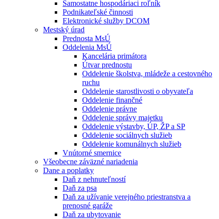
Samostatne hospodáriaci roľník
Podnikateľské činnosti
Elektronické služby DCOM
Mestský úrad
Prednosta MsÚ
Oddelenia MsÚ
Kancelária primátora
Útvar prednostu
Oddelenie školstva, mládeže a cestovného
ruchu
Oddelenie starostlivosti o obyvateľa
Oddelenie finančné
Oddelenie právne
Oddelenie správy majetku
Oddelenie výstavby, ÚP, ŽP a SP
Oddelenie sociálnych služieb
Oddelenie komunálnych služieb
Vnútorné smernice
Všeobecne záväzné nariadenia
Dane a poplatky
Daň z nehnuteľností
Daň za psa
Daň za užívanie verejného priestranstva a
prenosné garáže
Daň za ubytovanie