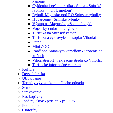
kamene
Cyklotúra i pešia turistika - Snina - Sninské
rybníky – „pri Umretom“
Rybník Mlynisko pod RO Sninské rybníky
Hubárčenie - Sninské rybníky
Výstup na Magurič - pešo i na bicykli
Vojenský cintorín - Giglovo
Turistika na Sninský kameň
Turistika a cyklovýlet na sopku Vihorlat
Patria
Mini ZOO
Ranč pod Sninským kameňom - jazdenie na
koňoch
Vihorlatresort - rekreačné stredisko Vihorlat
Turistické informačné centrum
Kultúra
Detské ihriská
Ubytovanie
Termíny vývozu komunálneho odpadu
Seniori
Stravovanie
Rozkopávky
Jedálny lístok - jedáleň ZpS DPS
Podnikanie
Cintoríny