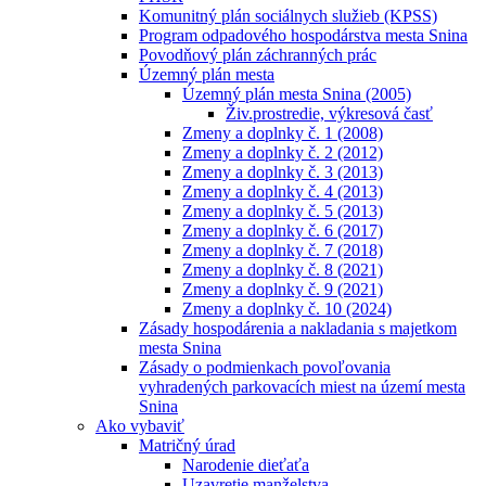
Komunitný plán sociálnych služieb (KPSS)
Program odpadového hospodárstva mesta Snina
Povodňový plán záchranných prác
Územný plán mesta
Územný plán mesta Snina (2005)
Živ.prostredie, výkresová časť
Zmeny a doplnky č. 1 (2008)
Zmeny a doplnky č. 2 (2012)
Zmeny a doplnky č. 3 (2013)
Zmeny a doplnky č. 4 (2013)
Zmeny a doplnky č. 5 (2013)
Zmeny a doplnky č. 6 (2017)
Zmeny a doplnky č. 7 (2018)
Zmeny a doplnky č. 8 (2021)
Zmeny a doplnky č. 9 (2021)
Zmeny a doplnky č. 10 (2024)
Zásady hospodárenia a nakladania s majetkom
mesta Snina
Zásady o podmienkach povoľovania
vyhradených parkovacích miest na území mesta
Snina
Ako vybaviť
Matričný úrad
Narodenie dieťaťa
Uzavretie manželstva