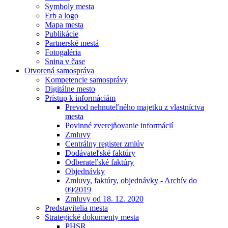
Symboly mesta
Erb a logo
Mapa mesta
Publikácie
Partnerské mestá
Fotogaléria
Snina v čase
Otvorená samospráva
Kompetencie samosprávy
Digitálne mesto
Prístup k informáciám
Prevod nehnuteľného majetku z vlastníctva
mesta
Povinné zverejňovanie informácií
Zmluvy
Centrálny register zmlúv
Dodávateľské faktúry
Odberateľské faktúry
Objednávky
Zmluvy, faktúry, objednávky - Archív do
09⁄2019
Zmluvy od 18. 12. 2020
Predstavitelia mesta
Strategické dokumenty mesta
PHSR