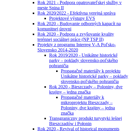
Rok 2021 - Podpora opatrovateľskej služby v
meste Snina II
Rok 2020⁄2022 - Efektívna verejná správa
Projektové výstupy EVS
Rok 2020 - Budovanie odborných kapacít na
komunitnej úrovni
Rok 2020 - Podpora a zvyšovanie kvality
terénnej sociálnej práce (NP TSP II)
Projekty z programu Interreg V-A Poľsko-
Slovensko 2014-2020
Rok 2019⁄2020 - Unikátne historické
parky – poklady slovensko-poľského
pohraničia
Propagačné materiály k projektu
Unikátne historické parky – poklady
slovensko-poľského pohraničia
Rok 2020 - Bieszczady – Poloniny, dve
krajiny – jedna značka
Propagačné materiály k
mikroprojektu Bieszczady –
Poloniny, dve krajiny – jedna
značka
Transgraniczny produkt turystyki leśnej
Bieszczadów i Połonin
Rok 2020 - Revival of historical monuments