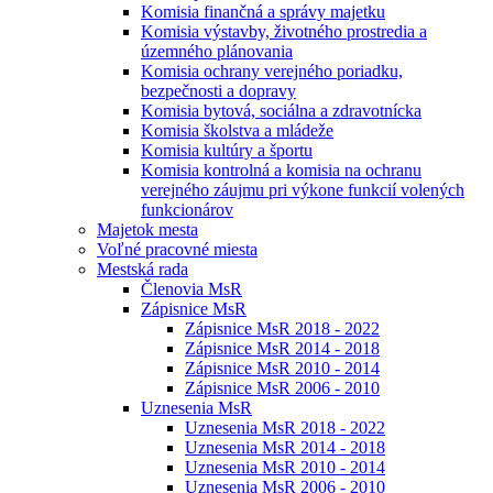
Komisia finančná a správy majetku
Komisia výstavby, životného prostredia a
územného plánovania
Komisia ochrany verejného poriadku,
bezpečnosti a dopravy
Komisia bytová, sociálna a zdravotnícka
Komisia školstva a mládeže
Komisia kultúry a športu
Komisia kontrolná a komisia na ochranu
verejného záujmu pri výkone funkcií volených
funkcionárov
Majetok mesta
Voľné pracovné miesta
Mestská rada
Členovia MsR
Zápisnice MsR
Zápisnice MsR 2018 - 2022
Zápisnice MsR 2014 - 2018
Zápisnice MsR 2010 - 2014
Zápisnice MsR 2006 - 2010
Uznesenia MsR
Uznesenia MsR 2018 - 2022
Uznesenia MsR 2014 - 2018
Uznesenia MsR 2010 - 2014
Uznesenia MsR 2006 - 2010