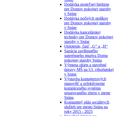
Dodávka posteľnej bielizne
pre Domov pokojnej staroby
v Snine
Dodávka nočných stolíkov
pre Domov pokojnej staroby
v Snine
Dodávka kancelárskej
techniky pre Domov pokojnej
staroby v Snine
Oplotenie, časť „G“ a „H“
Sanácia zavlhnutého
suterénneho muriva Domu
pokojnej staroby Snina
Výmena okien a stavebné
úpravy MŠ na Ul. vihorlatskej
v Snine
Výstavba kontajnerových
stanovíšť a zefektívnenie
komplexného systému
separovaného zberu v meste
Snina
Komunitný plán sociálnych
služieb pre mesto Snina na
roky 2015 - 2025