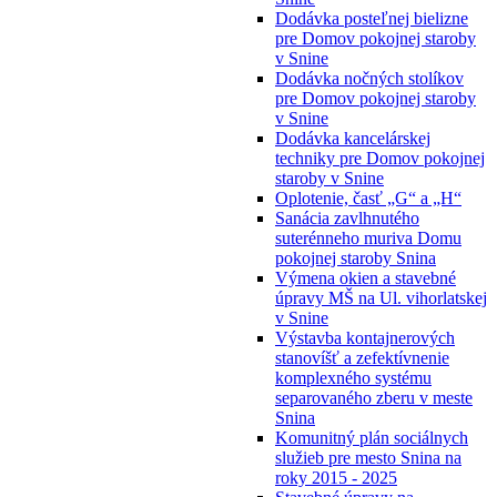
Dodávka posteľnej bielizne
pre Domov pokojnej staroby
v Snine
Dodávka nočných stolíkov
pre Domov pokojnej staroby
v Snine
Dodávka kancelárskej
techniky pre Domov pokojnej
staroby v Snine
Oplotenie, časť „G“ a „H“
Sanácia zavlhnutého
suterénneho muriva Domu
pokojnej staroby Snina
Výmena okien a stavebné
úpravy MŠ na Ul. vihorlatskej
v Snine
Výstavba kontajnerových
stanovíšť a zefektívnenie
komplexného systému
separovaného zberu v meste
Snina
Komunitný plán sociálnych
služieb pre mesto Snina na
roky 2015 - 2025