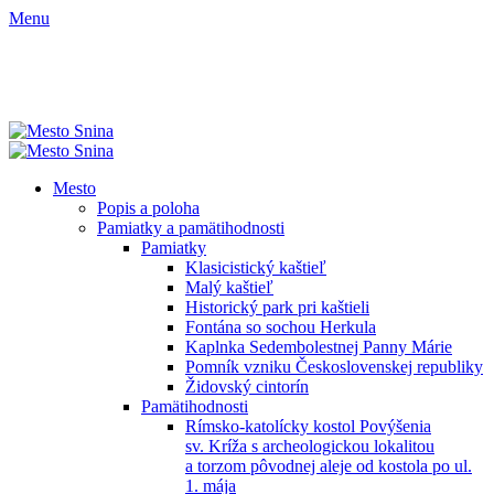
Menu
Mesto
Popis a poloha
Pamiatky a pamätihodnosti
Pamiatky
Klasicistický kaštieľ
Malý kaštieľ
Historický park pri kaštieli
Fontána so sochou Herkula
Kaplnka Sedembolestnej Panny Márie
Pomník vzniku Československej republiky
Židovský cintorín
Pamätihodnosti
Rímsko-katolícky kostol Povýšenia
sv. Kríža s archeologickou lokalitou
a torzom pôvodnej aleje od kostola po ul.
1. mája