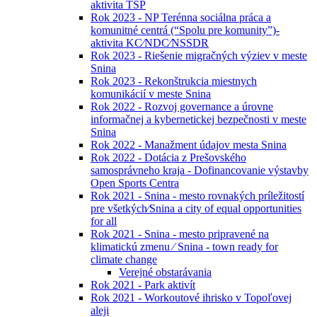
aktivita TSP
Rok 2023 - NP Terénna sociálna práca a
komunitné centrá (“Spolu pre komunity”)-
aktivita KC⁄NDC⁄NSSDR
Rok 2023 - Riešenie migračných výziev v meste
Snina
Rok 2023 - Rekonštrukcia miestnych
komunikácií v meste Snina
Rok 2022 - Rozvoj governance a úrovne
informačnej a kybernetickej bezpečnosti v meste
Snina
Rok 2022 - Manažment údajov mesta Snina
Rok 2022 - Dotácia z Prešovského
samosprávneho kraja - Dofinancovanie výstavby
Open Sports Centra
Rok 2021 - Snina - mesto rovnakých príležitostí
pre všetkých⁄Snina a city of equal opportunities
for all
Rok 2021 - Snina - mesto pripravené na
klimatickú zmenu ⁄ Snina - town ready for
climate change
Verejné obstarávania
Rok 2021 - Park aktivít
Rok 2021 - Workoutové ihrisko v Topoľovej
aleji