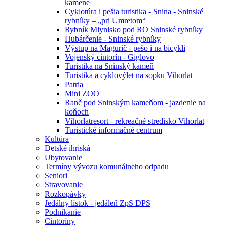
kamene
Cyklotúra i pešia turistika - Snina - Sninské
rybníky – „pri Umretom“
Rybník Mlynisko pod RO Sninské rybníky
Hubárčenie - Sninské rybníky
Výstup na Magurič - pešo i na bicykli
Vojenský cintorín - Giglovo
Turistika na Sninský kameň
Turistika a cyklovýlet na sopku Vihorlat
Patria
Mini ZOO
Ranč pod Sninským kameňom - jazdenie na
koňoch
Vihorlatresort - rekreačné stredisko Vihorlat
Turistické informačné centrum
Kultúra
Detské ihriská
Ubytovanie
Termíny vývozu komunálneho odpadu
Seniori
Stravovanie
Rozkopávky
Jedálny lístok - jedáleň ZpS DPS
Podnikanie
Cintoríny