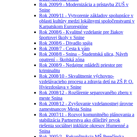
Rok 2009⁄9 - Modernizácia a prístavba ZUŠ v
Snine
Rok 2009⁄11 - Vytvorenie základov spolupráce v
oblasti kultúry medzi lokálnymi spoločenstvami v
Karpatskom Euroregióne
Rok 2008⁄6 - Kvalitné vzdelanie pre žiakov
športovej školy v Snine
Rok 2008⁄6 - Divadlo spája
Rok 2008⁄7 - Cesta k vám
Rok 2008⁄8 - Snina – Študentská ulica, Návrh
opatrení – školská zóna
Rok 2008⁄9 - Nedajme mládeži priestor pre
kriminalitu
Rok 2008⁄10 - Skvalitnenie výchovno-
vzdelávacieho procesu a zdravia detí na ZŠ P. O.
Hviezdoslava v Snine
Rok 2008⁄12 - Rozšírenie separovaného zberu v
meste Snina
Rok 2008⁄12 - Zvyšovanie vzdelanostnej úrovne
zamestnancov Mesta Snina
Rok 2007⁄11 - Rozvoj komunitného plánovania a
stabilizácia Partnerstva ako dôležitý prvok
riešenia sociálnej inklúzie okresov Humenné a
Snina
Rok 2005⁄2 - Rekonštrukcia MŠ Perečínska