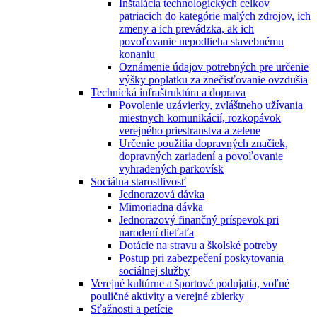
Inštalácia technologických celkov
patriacich do kategórie malých zdrojov, ich
zmeny a ich prevádzka, ak ich
povoľovanie nepodlieha stavebnému
konaniu
Oznámenie údajov potrebných pre určenie
výšky poplatku za znečisťovanie ovzdušia
Technická infraštruktúra a doprava
Povolenie uzávierky, zvláštneho užívania
miestnych komunikácií, rozkopávok
verejného priestranstva a zelene
Určenie použitia dopravných značiek,
dopravných zariadení a povoľovanie
vyhradených parkovísk
Sociálna starostlivosť
Jednorazová dávka
Mimoriadna dávka
Jednorazový finančný príspevok pri
narodení dieťaťa
Dotácie na stravu a školské potreby
Postup pri zabezpečení poskytovania
sociálnej služby
Verejné kultúrne a športové podujatia, voľné
pouličné aktivity a verejné zbierky
Sťažnosti a petície