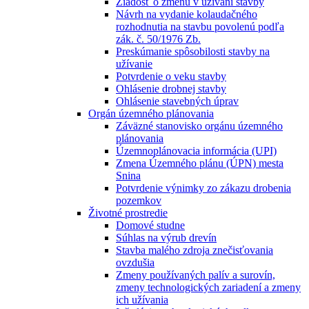
Žiadosť o zmenu v užívaní stavby
Návrh na vydanie kolaudačného
rozhodnutia na stavbu povolenú podľa
zák. č. 50/1976 Zb.
Preskúmanie spôsobilosti stavby na
užívanie
Potvrdenie o veku stavby
Ohlásenie drobnej stavby
Ohlásenie stavebných úprav
Orgán územného plánovania
Záväzné stanovisko orgánu územného
plánovania
Územnoplánovacia informácia (UPI)
Zmena Územného plánu (ÚPN) mesta
Snina
Potvrdenie výnimky zo zákazu drobenia
pozemkov
Životné prostredie
Domové studne
Súhlas na výrub drevín
Stavba malého zdroja znečisťovania
ovzdušia
Zmeny používaných palív a surovín,
zmeny technologických zariadení a zmeny
ich užívania