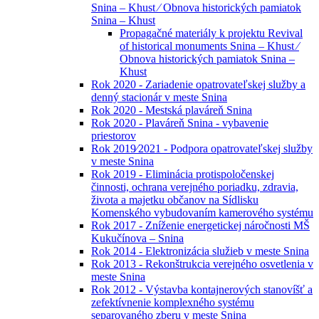
Snina – Khust ⁄ Obnova historických pamiatok
Snina – Khust
Propagačné materiály k projektu Revival
of historical monuments Snina – Khust ⁄
Obnova historických pamiatok Snina –
Khust
Rok 2020 - Zariadenie opatrovateľskej služby a
denný stacionár v meste Snina
Rok 2020 - Mestská plaváreň Snina
Rok 2020 - Plaváreň Snina - vybavenie
priestorov
Rok 2019⁄2021 - Podpora opatrovateľskej služby
v meste Snina
Rok 2019 - Eliminácia protispoločenskej
činnosti, ochrana verejného poriadku, zdravia,
života a majetku občanov na Sídlisku
Komenského vybudovaním kamerového systému
Rok 2017 - Zníženie energetickej náročnosti MŠ
Kukučínova – Snina
Rok 2014 - Elektronizácia služieb v meste Snina
Rok 2013 - Rekonštrukcia verejného osvetlenia v
meste Snina
Rok 2012 - Výstavba kontajnerových stanovíšť a
zefektívnenie komplexného systému
separovaného zberu v meste Snina