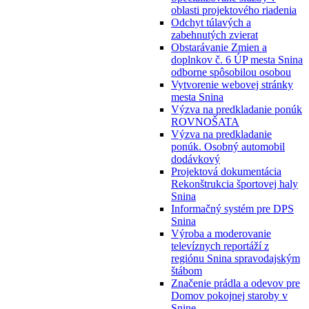
oblasti projektového riadenia
Odchyt túlavých a
zabehnutých zvierat
Obstarávanie Zmien a
doplnkov č. 6 ÚP mesta Snina
odborne spôsobilou osobou
Vytvorenie webovej stránky
mesta Snina
Výzva na predkladanie ponúk
ROVNOŠATA
Výzva na predkladanie
ponúk. Osobný automobil
dodávkový
Projektová dokumentácia
Rekonštrukcia športovej haly
Snina
Informačný systém pre DPS
Snina
Výroba a moderovanie
televíznych reportáží z
regiónu Snina spravodajským
štábom
Značenie prádla a odevov pre
Domov pokojnej staroby v
Snine