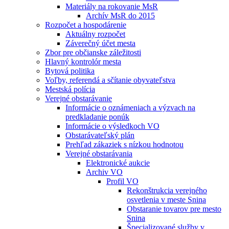
Materiály na rokovanie MsR
Archív MsR do 2015
Rozpočet a hospodárenie
Aktuálny rozpočet
Záverečný účet mesta
Zbor pre občianske záležitosti
Hlavný kontrolór mesta
Bytová politika
Voľby, referendá a sčítanie obyvateľstva
Mestská polícia
Verejné obstarávanie
Informácie o oznámeniach a výzvach na
predkladanie ponúk
Informácie o výsledkoch VO
Obstarávateľský plán
Prehľad zákaziek s nízkou hodnotou
Verejné obstarávania
Elektronické aukcie
Archiv VO
Profil VO
Rekonštrukcia verejného
osvetlenia v meste Snina
Obstaranie tovarov pre mesto
Snina
Špecializované služby v