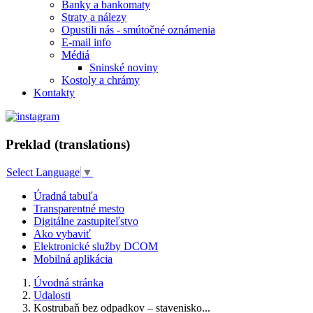
Banky a bankomaty
Straty a nálezy
Opustili nás - smútočné oznámenia
E-mail info
Médiá
Sninské noviny
Kostoly a chrámy
Kontakty
Preklad (translations)
Select Language
▼
Úradná tabuľa
Transparentné mesto
Digitálne zastupiteľstvo
Ako vybaviť
Elektronické služby DCOM
Mobilná aplikácia
Úvodná stránka
Udalosti
Kostrubaň bez odpadkov – stavenisko...