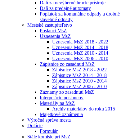
Daň za nevýherné hracie prístroje
Daň za predajné automaty
Poplatok za komunálne odpady a drobné
stavebné odpady
Mestské zastupiteľstvo
Poslanci MsZ
Uznesenia MsZ
Uznesenia MsZ 2018 - 2022
Uznesenia MsZ 2014 - 2018
Uznesenia MsZ 2010 - 2014
Uznesenia MsZ 2006 - 2010
Zápisnice zo zasadnutí MsZ
Zápisnice MsZ 2018 - 2022
Zápisnice MsZ 2014 - 2018
Zápisnice MsZ 2010 - 2014
Zápisnice MsZ 2006 - 2010
Záznamy zo zasadnutí MsZ
Interpelácie poslancov
Materiály na MsZ
Archív materiálov do roku 2015
Majetkové oznámenia
Výročná správa mesta
Dotácie
Formulár
Stále komisie pri MsZ