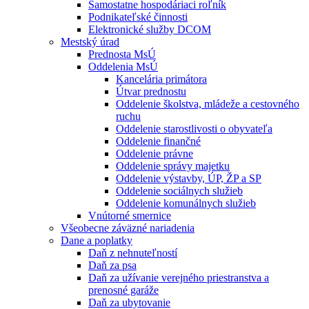
Samostatne hospodáriaci roľník
Podnikateľské činnosti
Elektronické služby DCOM
Mestský úrad
Prednosta MsÚ
Oddelenia MsÚ
Kancelária primátora
Útvar prednostu
Oddelenie školstva, mládeže a cestovného
ruchu
Oddelenie starostlivosti o obyvateľa
Oddelenie finančné
Oddelenie právne
Oddelenie správy majetku
Oddelenie výstavby, ÚP, ŽP a SP
Oddelenie sociálnych služieb
Oddelenie komunálnych služieb
Vnútorné smernice
Všeobecne záväzné nariadenia
Dane a poplatky
Daň z nehnuteľností
Daň za psa
Daň za užívanie verejného priestranstva a
prenosné garáže
Daň za ubytovanie