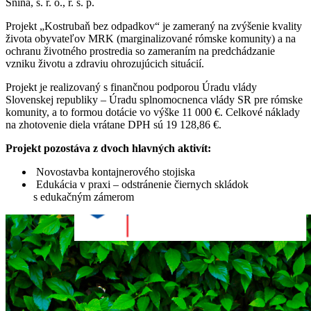
Snina, s. r. o., r. s. p.
Projekt „Kostrubaň bez odpadkov“ je zameraný na zvýšenie kvality
života obyvateľov MRK (marginalizované rómske komunity) a na
ochranu životného prostredia so zameraním na predchádzanie
vzniku životu a zdraviu ohrozujúcich situácií.
Projekt je realizovaný s finančnou podporou Úradu vlády
Slovenskej republiky – Úradu splnomocnenca vlády SR pre rómske
komunity, a to formou dotácie vo výške 11 000 €. Celkové náklady
na zhotovenie diela vrátane DPH sú 19 128,86 €.
Projekt pozostáva z dvoch hlavných aktivít:
Novostavba kontajnerového stojiska
Edukácia v praxi – odstránenie čiernych skládok
s edukačným zámerom