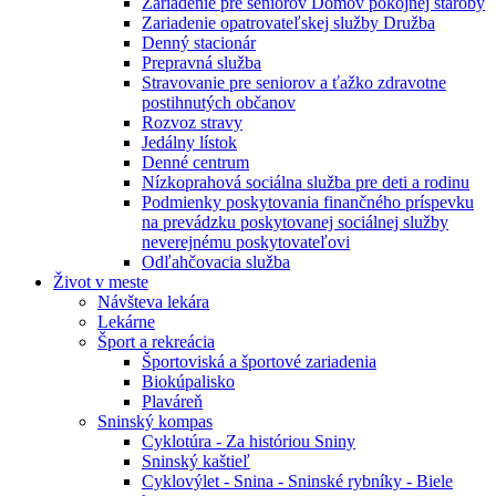
Zariadenie pre seniorov Domov pokojnej staroby
Zariadenie opatrovateľskej služby Družba
Denný stacionár
Prepravná služba
Stravovanie pre seniorov a ťažko zdravotne
postihnutých občanov
Rozvoz stravy
Jedálny lístok
Denné centrum
Nízkoprahová sociálna služba pre deti a rodinu
Podmienky poskytovania finančného príspevku
na prevádzku poskytovanej sociálnej služby
neverejnému poskytovateľovi
Odľahčovacia služba
Život v meste
Návšteva lekára
Lekárne
Šport a rekreácia
Športoviská a športové zariadenia
Biokúpalisko
Plaváreň
Sninský kompas
Cyklotúra - Za históriou Sniny
Sninský kaštieľ
Cyklovýlet - Snina - Sninské rybníky - Biele