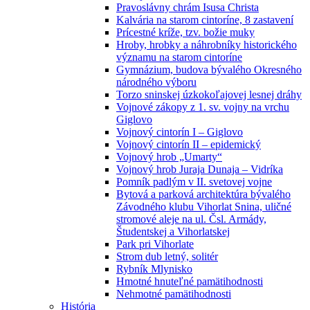
Pravoslávny chrám Isusa Christa
Kalvária na starom cintoríne, 8 zastavení
Prícestné kríže, tzv. božie muky
Hroby, hrobky a náhrobníky historického
významu na starom cintoríne
Gymnázium, budova bývalého Okresného
národného výboru
Torzo sninskej úzkokoľajovej lesnej dráhy
Vojnové zákopy z 1. sv. vojny na vrchu
Giglovo
Vojnový cintorín I – Giglovo
Vojnový cintorín II – epidemický
Vojnový hrob „Umarty“
Vojnový hrob Juraja Dunaja – Vidríka
Pomník padlým v II. svetovej vojne
Bytová a parková architektúra bývalého
Závodného klubu Vihorlat Snina, uličné
stromové aleje na ul. Čsl. Armády,
Študentskej a Vihorlatskej
Park pri Vihorlate
Strom dub letný, solitér
Rybník Mlynisko
Hmotné hnuteľné pamätihodnosti
Nehmotné pamätihodnosti
História