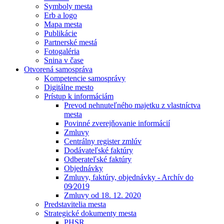
Symboly mesta
Erb a logo
Mapa mesta
Publikácie
Partnerské mestá
Fotogaléria
Snina v čase
Otvorená samospráva
Kompetencie samosprávy
Digitálne mesto
Prístup k informáciám
Prevod nehnuteľného majetku z vlastníctva
mesta
Povinné zverejňovanie informácií
Zmluvy
Centrálny register zmlúv
Dodávateľské faktúry
Odberateľské faktúry
Objednávky
Zmluvy, faktúry, objednávky - Archív do
09⁄2019
Zmluvy od 18. 12. 2020
Predstavitelia mesta
Strategické dokumenty mesta
PHSR