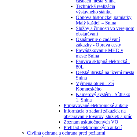
častiach mesta Snina
Technická realizácia
výstavného stánku
Obnova historickej pamiatky
Malý kaštieľ – Snina
Služby a činnosti vo verejnom
obstarávaní
Oznámenie o zadávaní
zákazky - Oprava cesty
Prevádzkovanie MHD v
meste Snina
Panvica sklopná elektrická -
80L
Detské ihriská na území mesta
Snina
Výmena okien - ZŠ
Komneského
Kamerový systém - Sídlisko
1, Snina
Pripravované elektronické aukcie
Informácia o zadaní zákaziek na
obstaravanie tovarov, služieb a prác
Zoznam uskutočnených VO
Prehľad elektronických aukcií
Civilná ochrana a ochrana pred požiarmi