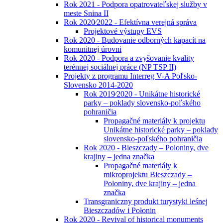
Rok 2021 - Podpora opatrovateľskej služby v
meste Snina II
Rok 2020⁄2022 - Efektívna verejná správa
Projektové výstupy EVS
Rok 2020 - Budovanie odborných kapacít na
komunitnej úrovni
Rok 2020 - Podpora a zvyšovanie kvality
terénnej sociálnej práce (NP TSP II)
Projekty z programu Interreg V-A Poľsko-
Slovensko 2014-2020
Rok 2019⁄2020 - Unikátne historické
parky – poklady slovensko-poľského
pohraničia
Propagačné materiály k projektu
Unikátne historické parky – poklady
slovensko-poľského pohraničia
Rok 2020 - Bieszczady – Poloniny, dve
krajiny – jedna značka
Propagačné materiály k
mikroprojektu Bieszczady –
Poloniny, dve krajiny – jedna
značka
Transgraniczny produkt turystyki leśnej
Bieszczadów i Połonin
Rok 2020 - Revival of historical monuments