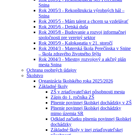
Snina
Rok 2005⁄3 - Rekonštrukcia výrobných hál –
Snina
Rok 2005⁄5 - Mám talent a chcem sa vzdelávať
Rok 2005⁄6 - Detská duša
Rok 2005⁄8 - Budovanie a rozvoj informačnej
spoločnosti pre verejný sektor
Rok 2005⁄9 - Kalokagatia v 21. storočí
Rok 2004⁄3 - Materská škola Perečínska v Snine
– škola zdravého životného štýlu
Rok 2004⁄3 - Miestny rozvojový a akčný plán
mesta Snina
Ochrana osobných údajov
Školstvo
Organizácia školského roka 2025/2026
Základné školy
ZŠ v zriaďovateľskej pôsobnosti mesta
Zápis do 1. ročníka ZŠ
Plnenie povinnej školskej dochádzky v ZŠ
Plnenie povinnej školskej dochádzky
mimo územia SR
Odklad začiatku plnenia povinnej školskej
dochádzky
Základné školy v inej zriaďovateľskej