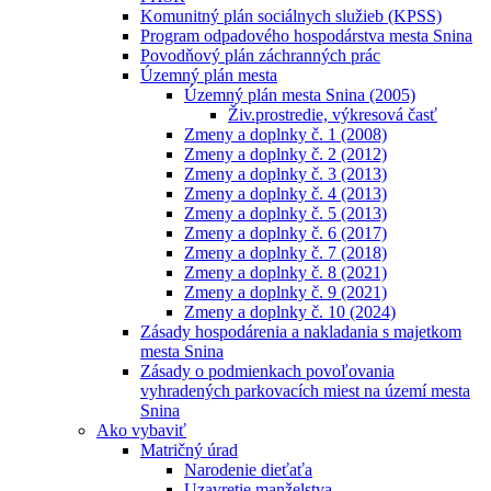
Komunitný plán sociálnych služieb (KPSS)
Program odpadového hospodárstva mesta Snina
Povodňový plán záchranných prác
Územný plán mesta
Územný plán mesta Snina (2005)
Živ.prostredie, výkresová časť
Zmeny a doplnky č. 1 (2008)
Zmeny a doplnky č. 2 (2012)
Zmeny a doplnky č. 3 (2013)
Zmeny a doplnky č. 4 (2013)
Zmeny a doplnky č. 5 (2013)
Zmeny a doplnky č. 6 (2017)
Zmeny a doplnky č. 7 (2018)
Zmeny a doplnky č. 8 (2021)
Zmeny a doplnky č. 9 (2021)
Zmeny a doplnky č. 10 (2024)
Zásady hospodárenia a nakladania s majetkom
mesta Snina
Zásady o podmienkach povoľovania
vyhradených parkovacích miest na území mesta
Snina
Ako vybaviť
Matričný úrad
Narodenie dieťaťa
Uzavretie manželstva