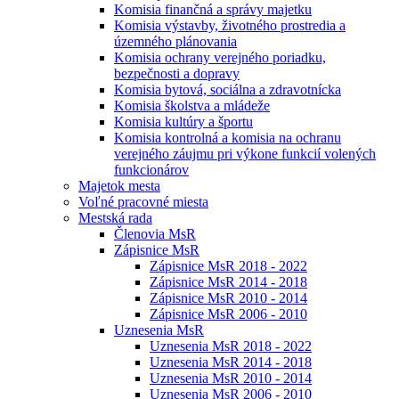
Komisia finančná a správy majetku
Komisia výstavby, životného prostredia a
územného plánovania
Komisia ochrany verejného poriadku,
bezpečnosti a dopravy
Komisia bytová, sociálna a zdravotnícka
Komisia školstva a mládeže
Komisia kultúry a športu
Komisia kontrolná a komisia na ochranu
verejného záujmu pri výkone funkcií volených
funkcionárov
Majetok mesta
Voľné pracovné miesta
Mestská rada
Členovia MsR
Zápisnice MsR
Zápisnice MsR 2018 - 2022
Zápisnice MsR 2014 - 2018
Zápisnice MsR 2010 - 2014
Zápisnice MsR 2006 - 2010
Uznesenia MsR
Uznesenia MsR 2018 - 2022
Uznesenia MsR 2014 - 2018
Uznesenia MsR 2010 - 2014
Uznesenia MsR 2006 - 2010