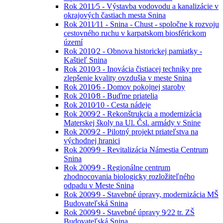
Rok 2011⁄5 - Výstavba vodovodu a kanalizácie v
okrajových častiach mesta Snina
Rok 2011⁄11 - Snina - Chust - spoločne k rozvoju
cestovného ruchu v karpatskom biosférickom
území
Rok 2010⁄2 - Obnova historickej pamiatky -
Kaštieľ Snina
Rok 2010⁄3 - Inovácia čistiacej techniky pre
zlepšenie kvality ovzdušia v meste Snina
Rok 2010⁄6 - Domov pokojnej staroby
Rok 2010⁄8 - Buďme priatelia
Rok 2010⁄10 - Cesta nádeje
Rok 2009⁄2 - Rekonštrukcia a modernizácia
Materskej školy na Ul. Čsl. armády v Snine
Rok 2009⁄2 - Pilotný projekt priateľstva na
východnej hranici
Rok 2009⁄9 - Revitalizácia Námestia Centrum
Snina
Rok 2009⁄9 - Regionálne centrum
zhodnocovania biologicky rozložiteľného
odpadu v Meste Snina
Rok 2009⁄9 - Stavebné úpravy, modernizácia MŠ
Budovateľská Snina
Rok 2009⁄9 - Stavebné úpravy 9⁄22 tr. ZŠ
Budovateľská Snina