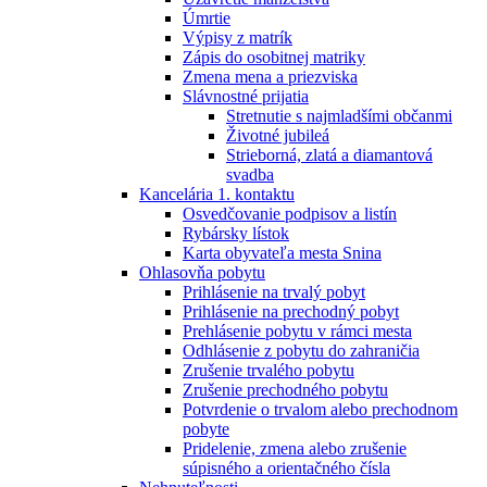
Úmrtie
Výpisy z matrík
Zápis do osobitnej matriky
Zmena mena a priezviska
Slávnostné prijatia
Stretnutie s najmladšími občanmi
Životné jubileá
Strieborná, zlatá a diamantová
svadba
Kancelária 1. kontaktu
Osvedčovanie podpisov a listín
Rybársky lístok
Karta obyvateľa mesta Snina
Ohlasovňa pobytu
Prihlásenie na trvalý pobyt
Prihlásenie na prechodný pobyt
Prehlásenie pobytu v rámci mesta
Odhlásenie z pobytu do zahraničia
Zrušenie trvalého pobytu
Zrušenie prechodného pobytu
Potvrdenie o trvalom alebo prechodnom
pobyte
Pridelenie, zmena alebo zrušenie
súpisného a orientačného čísla