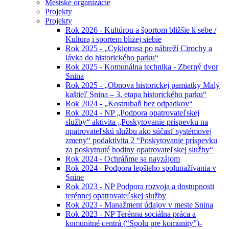
Mestské organizácie
Projekty
Projekty
Rok 2026 - Kultúrou a športom bližšie k sebe /
Kulturą i sportem bliżej siebie
Rok 2025 - „Cyklotrasa po nábreží Cirochy a
lávka do historického parku“
Rok 2025 - Komunálna technika - Zberný dvor
Snina
Rok 2025 - „Obnova historickej pamiatky Malý
kaštieľ Snina – 3. etapa historického parku“
Rok 2024 - „Kostrubaň bez odpadkov“
Rok 2024 - NP „Podpora opatrovateľskej
služby“ aktivita „Poskytovanie príspevku na
opatrovateľskú službu ako súčasť systémovej
zmeny“ podaktivita 2 “Poskytovanie príspevku
za poskytnuté hodiny opatrovateľskej služby“
Rok 2024 - Ochráňme sa navzájom
Rok 2024 - Podpora lepšieho spolunažívania v
Snine
Rok 2023 - NP Podpora rozvoja a dostupnosti
terénnej opatrovateľskej služby
Rok 2023 - Manažment údajov v meste Snina
Rok 2023 - NP Terénna sociálna práca a
komunitné centrá (“Spolu pre komunity”)-