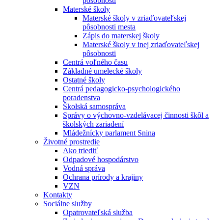
pôsobnosti
Materské školy
Materské školy v zriaďovateľskej
pôsobnosti mesta
Zápis do materskej školy
Materské školy v inej zriaďovateľskej
pôsobnosti
Centrá voľného času
Základné umelecké školy
Ostatné školy
Centrá pedagogicko-psychologického
poradenstva
Školská samospráva
Správy o výchovno-vzdelávacej činnosti škôl a
školských zariadení
Mládežnícky parlament Snina
Životné prostredie
Ako triediť
Odpadové hospodárstvo
Vodná správa
Ochrana prírody a krajiny
VZN
Kontakty
Sociálne služby
Opatrovateľská služba