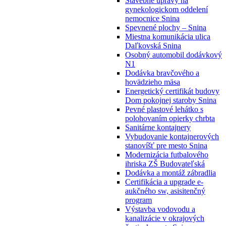
Stavebné úpravy na
gynekologickom oddelení
nemocnice Snina
Spevnené plochy – Snina
Miestna komunikácia ulica
Daľkovská Snina
Osobný automobil dodávkový
N1
Dodávka bravčového a
hovädzieho mäsa
Energetický certifikát budovy
Dom pokojnej staroby Snina
Pevné plastové lehátko s
polohovaním opierky chrbta
Sanitárne kontajnery
Vybudovanie kontajnerových
stanovíšť pre mesto Snina
Modernizácia futbalového
ihriska ZŠ Budovateľská
Dodávka a montáž zábradlia
Certifikácia a upgrade e-
aukčného sw, asisitenčný
program
Výstavba vodovodu a
kanalizácie v okrajových