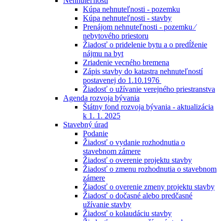
Nehnuteľnosti
Kúpa nehnuteľnosti - pozemku
Kúpa nehnuteľnosti - stavby
Prenájom nehnuteľnosti - pozemku ⁄
nebytového priestoru
Žiadosť o pridelenie bytu a o predĺženie
nájmu na byt
Zriadenie vecného bremena
Zápis stavby do katastra nehnuteľností
postavenej do 1.10.1976
Žiadosť o užívanie verejného priestranstva
Agenda rozvoja bývania
Štátny fond rozvoja bývania - aktualizácia
k 1. 1. 2025
Stavebný úrad
Podanie
Žiadosť o vydanie rozhodnutia o
stavebnom zámere
Žiadosť o overenie projektu stavby
Žiadosť o zmenu rozhodnutia o stavebnom
zámere
Žiadosť o overenie zmeny projektu stavby
Žiadosť o dočasné alebo predčasné
užívanie stavby
Žiadosť o kolaudáciu stavby