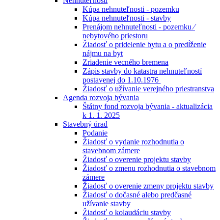
Nehnuteľnosti
Kúpa nehnuteľnosti - pozemku
Kúpa nehnuteľnosti - stavby
Prenájom nehnuteľnosti - pozemku ⁄
nebytového priestoru
Žiadosť o pridelenie bytu a o predĺženie
nájmu na byt
Zriadenie vecného bremena
Zápis stavby do katastra nehnuteľností
postavenej do 1.10.1976
Žiadosť o užívanie verejného priestranstva
Agenda rozvoja bývania
Štátny fond rozvoja bývania - aktualizácia
k 1. 1. 2025
Stavebný úrad
Podanie
Žiadosť o vydanie rozhodnutia o
stavebnom zámere
Žiadosť o overenie projektu stavby
Žiadosť o zmenu rozhodnutia o stavebnom
zámere
Žiadosť o overenie zmeny projektu stavby
Žiadosť o dočasné alebo predčasné
užívanie stavby
Žiadosť o kolaudáciu stavby