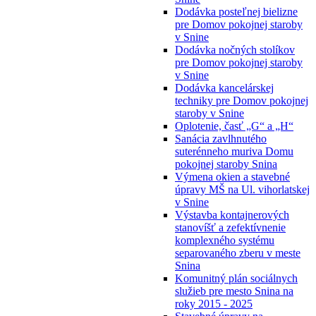
Dodávka posteľnej bielizne
pre Domov pokojnej staroby
v Snine
Dodávka nočných stolíkov
pre Domov pokojnej staroby
v Snine
Dodávka kancelárskej
techniky pre Domov pokojnej
staroby v Snine
Oplotenie, časť „G“ a „H“
Sanácia zavlhnutého
suterénneho muriva Domu
pokojnej staroby Snina
Výmena okien a stavebné
úpravy MŠ na Ul. vihorlatskej
v Snine
Výstavba kontajnerových
stanovíšť a zefektívnenie
komplexného systému
separovaného zberu v meste
Snina
Komunitný plán sociálnych
služieb pre mesto Snina na
roky 2015 - 2025