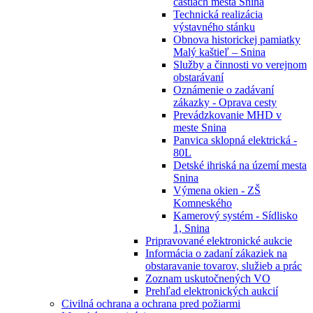
častiach mesta Snina
Technická realizácia
výstavného stánku
Obnova historickej pamiatky
Malý kaštieľ – Snina
Služby a činnosti vo verejnom
obstarávaní
Oznámenie o zadávaní
zákazky - Oprava cesty
Prevádzkovanie MHD v
meste Snina
Panvica sklopná elektrická -
80L
Detské ihriská na území mesta
Snina
Výmena okien - ZŠ
Komneského
Kamerový systém - Sídlisko
1, Snina
Pripravované elektronické aukcie
Informácia o zadaní zákaziek na
obstaravanie tovarov, služieb a prác
Zoznam uskutočnených VO
Prehľad elektronických aukcií
Civilná ochrana a ochrana pred požiarmi