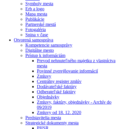
Symboly mesta
Erb a logo
Mapa mesta
Publikácie
Partnerské mestá
Fotogaléria
Snina v čase
Otvorená samospráva
Kompetencie samosprávy
Digitálne mesto
Prístup k informáciám
Prevod nehnuteľného majetku z vlastníctva
mesta
Povinné zverejňovanie informácií
Zmluvy
Centrálny register zmlúv
Dodávateľské faktúry
Odberateľské faktúry
Objednávky
Zmluvy, faktúry, objednávky - Archív do
09⁄2019
Zmluvy od 18. 12. 2020
Predstavitelia mesta
Strategické dokumenty mesta
PHSR