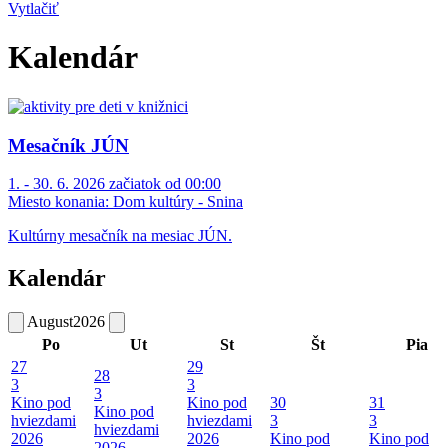
Vytlačiť
Kalendár
Mesačník JÚN
1. - 30. 6. 2026 začiatok od 00:00
Miesto konania:
Dom kultúry - Snina
Kultúrny mesačník na mesiac JÚN.
Kalendár
August
2026
Po
Ut
St
Št
Pia
27
29
28
3
3
3
Kino pod
Kino pod
30
31
Kino pod
hviezdami
hviezdami
3
3
hviezdami
2026
2026
Kino pod
Kino pod
2026