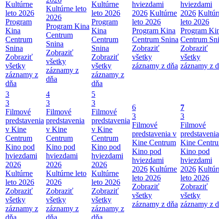
Kultúrne
Kultúrne
hviezdami
hviezdami
Kultúrne leto
leto 2026
leto 2026
2026
Kultúrne
2026
Kultúr
2026
Program
Program
leto 2026
leto 2026
Program Kina
Kina
Kina
Program Kina
Program Ki
Centrum
Centrum
Centrum
Centrum Snina
Centrum Sn
Snina
Snina
Snina
Zobraziť
Zobraziť
Zobraziť
Zobraziť
Zobraziť
všetky
všetky
všetky
všetky
všetky
záznamy z dňa
záznamy z 
záznamy z
záznamy z
záznamy z
dňa
dňa
dňa
3
4
5
3
3
3
6
7
Filmové
Filmové
Filmové
3
3
predstavenia
predstavenia
predstavenia
Filmové
Filmové
v Kine
v Kine
v Kine
predstavenia v
predstavenia
Centrum
Centrum
Centrum
Kine Centrum
Kine Centr
Kino pod
Kino pod
Kino pod
Kino pod
Kino pod
hviezdami
hviezdami
hviezdami
hviezdami
hviezdami
2026
2026
2026
2026
Kultúrne
2026
Kultúr
Kultúrne
Kultúrne leto
Kultúrne
leto 2026
leto 2026
leto 2026
2026
leto 2026
Zobraziť
Zobraziť
Zobraziť
Zobraziť
Zobraziť
všetky
všetky
všetky
všetky
všetky
záznamy z dňa
záznamy z 
záznamy z
záznamy z
záznamy z
dňa
dňa
dňa