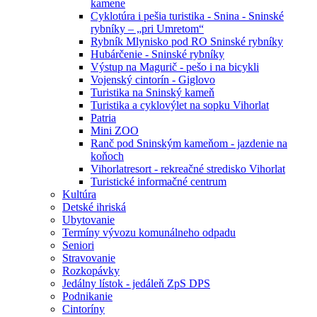
kamene
Cyklotúra i pešia turistika - Snina - Sninské
rybníky – „pri Umretom“
Rybník Mlynisko pod RO Sninské rybníky
Hubárčenie - Sninské rybníky
Výstup na Magurič - pešo i na bicykli
Vojenský cintorín - Giglovo
Turistika na Sninský kameň
Turistika a cyklovýlet na sopku Vihorlat
Patria
Mini ZOO
Ranč pod Sninským kameňom - jazdenie na
koňoch
Vihorlatresort - rekreačné stredisko Vihorlat
Turistické informačné centrum
Kultúra
Detské ihriská
Ubytovanie
Termíny vývozu komunálneho odpadu
Seniori
Stravovanie
Rozkopávky
Jedálny lístok - jedáleň ZpS DPS
Podnikanie
Cintoríny