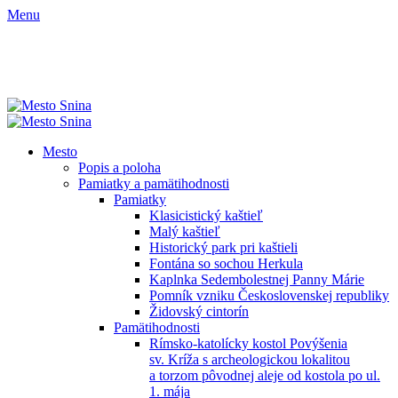
Menu
Mesto
Popis a poloha
Pamiatky a pamätihodnosti
Pamiatky
Klasicistický kaštieľ
Malý kaštieľ
Historický park pri kaštieli
Fontána so sochou Herkula
Kaplnka Sedembolestnej Panny Márie
Pomník vzniku Československej republiky
Židovský cintorín
Pamätihodnosti
Rímsko-katolícky kostol Povýšenia
sv. Kríža s archeologickou lokalitou
a torzom pôvodnej aleje od kostola po ul.
1. mája