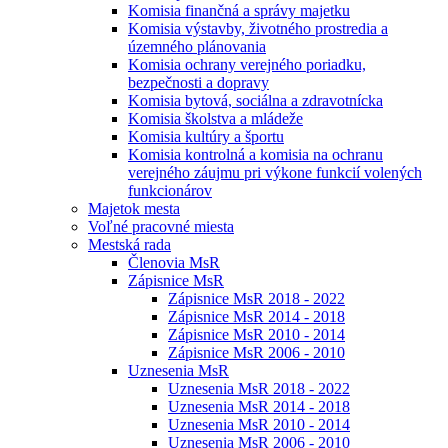
Komisia finančná a správy majetku
Komisia výstavby, životného prostredia a
územného plánovania
Komisia ochrany verejného poriadku,
bezpečnosti a dopravy
Komisia bytová, sociálna a zdravotnícka
Komisia školstva a mládeže
Komisia kultúry a športu
Komisia kontrolná a komisia na ochranu
verejného záujmu pri výkone funkcií volených
funkcionárov
Majetok mesta
Voľné pracovné miesta
Mestská rada
Členovia MsR
Zápisnice MsR
Zápisnice MsR 2018 - 2022
Zápisnice MsR 2014 - 2018
Zápisnice MsR 2010 - 2014
Zápisnice MsR 2006 - 2010
Uznesenia MsR
Uznesenia MsR 2018 - 2022
Uznesenia MsR 2014 - 2018
Uznesenia MsR 2010 - 2014
Uznesenia MsR 2006 - 2010