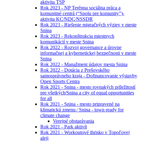
aktivita TSP
Rok 2023 - NP Terénna sociálna práca a
komunitné centrá (“Spolu pre komunity”)-
aktivita KC⁄NDC⁄NSSDR
Rok 2023 - Riešenie migračných výziev v meste
Snina
Rok 2023 - Rekonštrukcia miestnych
komunikácií v meste Snina
Rok 2022 - Rozvoj governance a úrovne
informačnej a kybernetickej bezpečnosti v meste
Snina
Rok 2022 - Manažment údajov mesta Snina
Rok 2022 - Dotácia z Prešovského
samosprávneho kraja - Dofinancovanie výstavby
Open Sports Centra
Rok 2021 - Snina - mesto rovnakých príležitostí
pre všetkých⁄Snina a city of equal opportunities
for all
Rok 2021 - Snina - mesto pripravené na
klimatickú zmenu ⁄ Snina - town ready for
climate change
Verejné obstarávania
Rok 2021 - Park aktivít
Rok 2021 - Workoutové ihrisko v Topoľovej
aleji