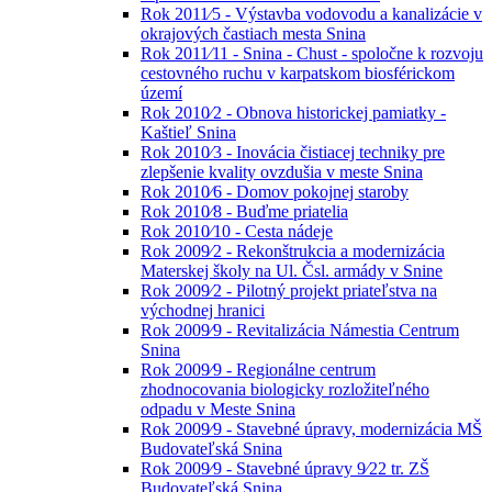
Rok 2011⁄5 - Výstavba vodovodu a kanalizácie v
okrajových častiach mesta Snina
Rok 2011⁄11 - Snina - Chust - spoločne k rozvoju
cestovného ruchu v karpatskom biosférickom
území
Rok 2010⁄2 - Obnova historickej pamiatky -
Kaštieľ Snina
Rok 2010⁄3 - Inovácia čistiacej techniky pre
zlepšenie kvality ovzdušia v meste Snina
Rok 2010⁄6 - Domov pokojnej staroby
Rok 2010⁄8 - Buďme priatelia
Rok 2010⁄10 - Cesta nádeje
Rok 2009⁄2 - Rekonštrukcia a modernizácia
Materskej školy na Ul. Čsl. armády v Snine
Rok 2009⁄2 - Pilotný projekt priateľstva na
východnej hranici
Rok 2009⁄9 - Revitalizácia Námestia Centrum
Snina
Rok 2009⁄9 - Regionálne centrum
zhodnocovania biologicky rozložiteľného
odpadu v Meste Snina
Rok 2009⁄9 - Stavebné úpravy, modernizácia MŠ
Budovateľská Snina
Rok 2009⁄9 - Stavebné úpravy 9⁄22 tr. ZŠ
Budovateľská Snina