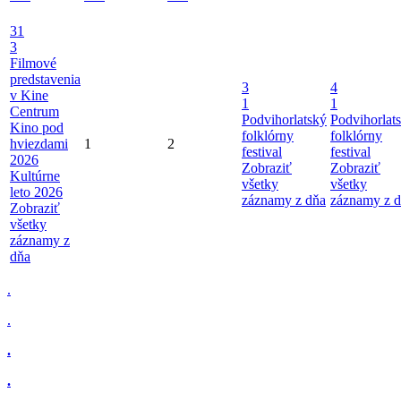
31
3
Filmové
predstavenia
3
4
v Kine
1
1
Centrum
Podvihorlatský
Podvihorlat
Kino pod
folklórny
folklórny
hviezdami
1
2
festival
festival
2026
Zobraziť
Zobraziť
Kultúrne
všetky
všetky
leto 2026
záznamy z dňa
záznamy z 
Zobraziť
všetky
záznamy z
dňa
.
.
.
.