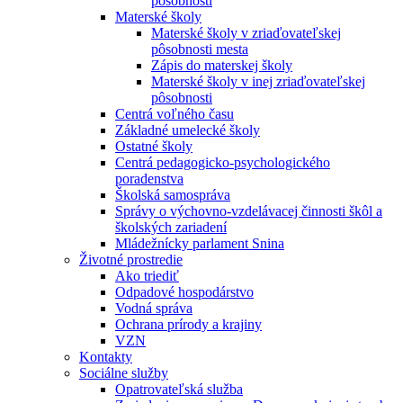
pôsobnosti
Materské školy
Materské školy v zriaďovateľskej
pôsobnosti mesta
Zápis do materskej školy
Materské školy v inej zriaďovateľskej
pôsobnosti
Centrá voľného času
Základné umelecké školy
Ostatné školy
Centrá pedagogicko-psychologického
poradenstva
Školská samospráva
Správy o výchovno-vzdelávacej činnosti škôl a
školských zariadení
Mládežnícky parlament Snina
Životné prostredie
Ako triediť
Odpadové hospodárstvo
Vodná správa
Ochrana prírody a krajiny
VZN
Kontakty
Sociálne služby
Opatrovateľská služba