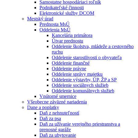
Samostatne hospodáriaci roľník
Podnikateľské činnosti
Elektronické služby DCOM
Mestský úrad
Prednosta MsÚ
Oddelenia MsÚ
Kancelária primátora
Útvar prednostu
Oddelenie školstva, mládeže a cestovného
ruchu
Oddelenie starostlivosti o obyvateľa
Oddelenie finančné
Oddelenie právne
Oddelenie správy majetku
Oddelenie výstavby, ÚP, ŽP a SP
Oddelenie sociálnych služieb
Oddelenie komunálnych služieb
Vnútorné smernice
Všeobecne záväzné nariadenia
Dane a poplatky
Daň z nehnuteľností
Daň za psa
Daň za užívanie verejného priestranstva a
prenosné garáže
Daň za ubytovanie