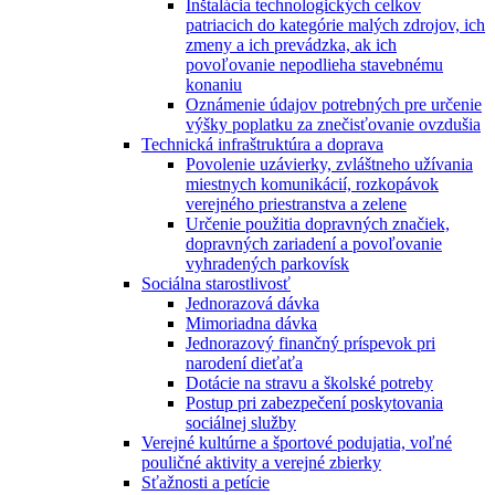
Inštalácia technologických celkov
patriacich do kategórie malých zdrojov, ich
zmeny a ich prevádzka, ak ich
povoľovanie nepodlieha stavebnému
konaniu
Oznámenie údajov potrebných pre určenie
výšky poplatku za znečisťovanie ovzdušia
Technická infraštruktúra a doprava
Povolenie uzávierky, zvláštneho užívania
miestnych komunikácií, rozkopávok
verejného priestranstva a zelene
Určenie použitia dopravných značiek,
dopravných zariadení a povoľovanie
vyhradených parkovísk
Sociálna starostlivosť
Jednorazová dávka
Mimoriadna dávka
Jednorazový finančný príspevok pri
narodení dieťaťa
Dotácie na stravu a školské potreby
Postup pri zabezpečení poskytovania
sociálnej služby
Verejné kultúrne a športové podujatia, voľné
pouličné aktivity a verejné zbierky
Sťažnosti a petície