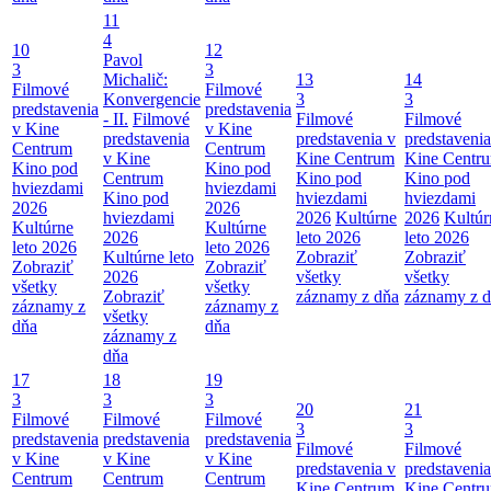
11
4
10
12
Pavol
3
3
Michalič:
13
14
Filmové
Filmové
Konvergencie
3
3
predstavenia
predstavenia
- II.
Filmové
Filmové
Filmové
v Kine
v Kine
predstavenia
predstavenia v
predstavenia
Centrum
Centrum
v Kine
Kine Centrum
Kine Centr
Kino pod
Kino pod
Centrum
Kino pod
Kino pod
hviezdami
hviezdami
Kino pod
hviezdami
hviezdami
2026
2026
hviezdami
2026
Kultúrne
2026
Kultúr
Kultúrne
Kultúrne
2026
leto 2026
leto 2026
leto 2026
leto 2026
Kultúrne leto
Zobraziť
Zobraziť
Zobraziť
Zobraziť
2026
všetky
všetky
všetky
všetky
Zobraziť
záznamy z dňa
záznamy z 
záznamy z
záznamy z
všetky
dňa
dňa
záznamy z
dňa
17
18
19
3
3
3
20
21
Filmové
Filmové
Filmové
3
3
predstavenia
predstavenia
predstavenia
Filmové
Filmové
v Kine
v Kine
v Kine
predstavenia v
predstavenia
Centrum
Centrum
Centrum
Kine Centrum
Kine Centr