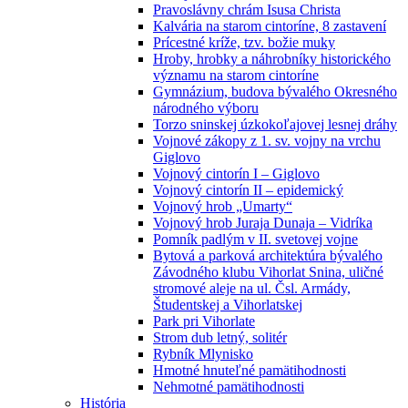
Pravoslávny chrám Isusa Christa
Kalvária na starom cintoríne, 8 zastavení
Prícestné kríže, tzv. božie muky
Hroby, hrobky a náhrobníky historického
významu na starom cintoríne
Gymnázium, budova bývalého Okresného
národného výboru
Torzo sninskej úzkokoľajovej lesnej dráhy
Vojnové zákopy z 1. sv. vojny na vrchu
Giglovo
Vojnový cintorín I – Giglovo
Vojnový cintorín II – epidemický
Vojnový hrob „Umarty“
Vojnový hrob Juraja Dunaja – Vidríka
Pomník padlým v II. svetovej vojne
Bytová a parková architektúra bývalého
Závodného klubu Vihorlat Snina, uličné
stromové aleje na ul. Čsl. Armády,
Študentskej a Vihorlatskej
Park pri Vihorlate
Strom dub letný, solitér
Rybník Mlynisko
Hmotné hnuteľné pamätihodnosti
Nehmotné pamätihodnosti
História