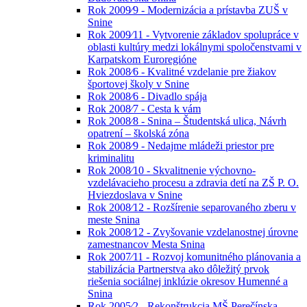
Rok 2009⁄9 - Modernizácia a prístavba ZUŠ v
Snine
Rok 2009⁄11 - Vytvorenie základov spolupráce v
oblasti kultúry medzi lokálnymi spoločenstvami v
Karpatskom Euroregióne
Rok 2008⁄6 - Kvalitné vzdelanie pre žiakov
športovej školy v Snine
Rok 2008⁄6 - Divadlo spája
Rok 2008⁄7 - Cesta k vám
Rok 2008⁄8 - Snina – Študentská ulica, Návrh
opatrení – školská zóna
Rok 2008⁄9 - Nedajme mládeži priestor pre
kriminalitu
Rok 2008⁄10 - Skvalitnenie výchovno-
vzdelávacieho procesu a zdravia detí na ZŠ P. O.
Hviezdoslava v Snine
Rok 2008⁄12 - Rozšírenie separovaného zberu v
meste Snina
Rok 2008⁄12 - Zvyšovanie vzdelanostnej úrovne
zamestnancov Mesta Snina
Rok 2007⁄11 - Rozvoj komunitného plánovania a
stabilizácia Partnerstva ako dôležitý prvok
riešenia sociálnej inklúzie okresov Humenné a
Snina
Rok 2005⁄2 - Rekonštrukcia MŠ Perečínska