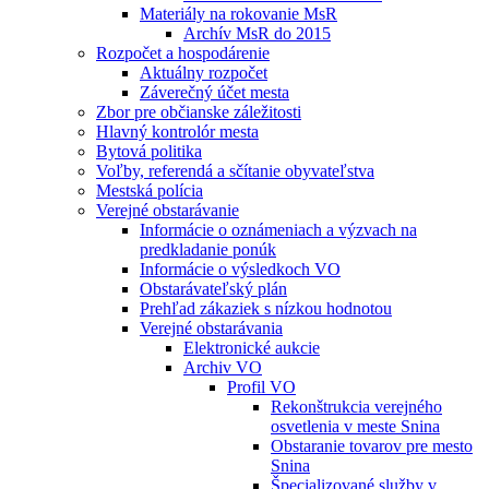
Materiály na rokovanie MsR
Archív MsR do 2015
Rozpočet a hospodárenie
Aktuálny rozpočet
Záverečný účet mesta
Zbor pre občianske záležitosti
Hlavný kontrolór mesta
Bytová politika
Voľby, referendá a sčítanie obyvateľstva
Mestská polícia
Verejné obstarávanie
Informácie o oznámeniach a výzvach na
predkladanie ponúk
Informácie o výsledkoch VO
Obstarávateľský plán
Prehľad zákaziek s nízkou hodnotou
Verejné obstarávania
Elektronické aukcie
Archiv VO
Profil VO
Rekonštrukcia verejného
osvetlenia v meste Snina
Obstaranie tovarov pre mesto
Snina
Špecializované služby v