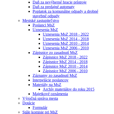
Daň za nevýherné hracie prístroje
Daň za predajné automaty
Poplatok za komunálne odpady a drobné
stavebné odpady
Mestské zastupiteľstvo
Poslanci MsZ
Uznesenia MsZ
Uznesenia MsZ 2018 - 2022
Uznesenia MsZ 2014 - 2018
Uznesenia MsZ 2010 - 2014
Uznesenia MsZ 2006 - 2010
Zápisnice zo zasadnutí MsZ
Zápisnice MsZ 2018 - 2022
Zápisnice MsZ 2014 - 2018
Zápisnice MsZ 2010 - 2014
Zápisnice MsZ 2006 - 2010
Záznamy zo zasadnutí MsZ
Interpelácie poslancov
Materiály na MsZ
Archív materiálov do roku 2015
Majetkové oznámenia
Výročná správa mesta
Dotácie
Formulár
Stále komisie pri MsZ