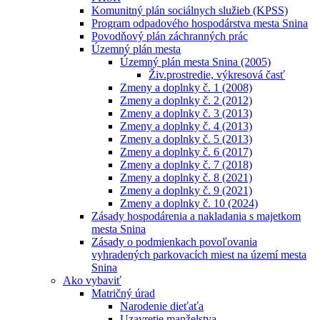
Komunitný plán sociálnych služieb (KPSS)
Program odpadového hospodárstva mesta Snina
Povodňový plán záchranných prác
Územný plán mesta
Územný plán mesta Snina (2005)
Živ.prostredie, výkresová časť
Zmeny a doplnky č. 1 (2008)
Zmeny a doplnky č. 2 (2012)
Zmeny a doplnky č. 3 (2013)
Zmeny a doplnky č. 4 (2013)
Zmeny a doplnky č. 5 (2013)
Zmeny a doplnky č. 6 (2017)
Zmeny a doplnky č. 7 (2018)
Zmeny a doplnky č. 8 (2021)
Zmeny a doplnky č. 9 (2021)
Zmeny a doplnky č. 10 (2024)
Zásady hospodárenia a nakladania s majetkom
mesta Snina
Zásady o podmienkach povoľovania
vyhradených parkovacích miest na území mesta
Snina
Ako vybaviť
Matričný úrad
Narodenie dieťaťa
Uzavretie manželstva