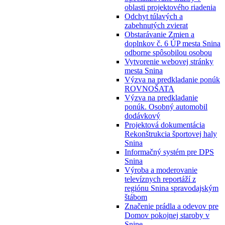
oblasti projektového riadenia
Odchyt túlavých a
zabehnutých zvierat
Obstarávanie Zmien a
doplnkov č. 6 ÚP mesta Snina
odborne spôsobilou osobou
Vytvorenie webovej stránky
mesta Snina
Výzva na predkladanie ponúk
ROVNOŠATA
Výzva na predkladanie
ponúk. Osobný automobil
dodávkový
Projektová dokumentácia
Rekonštrukcia športovej haly
Snina
Informačný systém pre DPS
Snina
Výroba a moderovanie
televíznych reportáží z
regiónu Snina spravodajským
štábom
Značenie prádla a odevov pre
Domov pokojnej staroby v
Snine