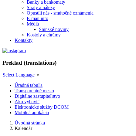
Banky a bankomaty
Straty a nálezy
Opustili nás - smútočné oznámenia
E-mail info
Médiá
Sninské noviny
Kostoly a chrámy
Kontakty
Preklad (translations)
Select Language
▼
Úradná tabuľa
Transparentné mesto
Digitálne zastupiteľstvo
Ako vybaviť
Elektronické služby DCOM
Mobilná aplikácia
Úvodná stránka
Kalendár