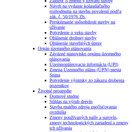
Žiadosť o zmenu v užívaní stavby
Návrh na vydanie kolaudačného
rozhodnutia na stavbu povolenú podľa
zák. č. 50/1976 Zb.
Preskúmanie spôsobilosti stavby na
užívanie
Potvrdenie o veku stavby
Ohlásenie drobnej stavby
Ohlásenie stavebných úprav
Orgán územného plánovania
Záväzné stanovisko orgánu územného
plánovania
Územnoplánovacia informácia (UPI)
Zmena Územného plánu (ÚPN) mesta
Snina
Potvrdenie výnimky zo zákazu drobenia
pozemkov
Životné prostredie
Domové studne
Súhlas na výrub drevín
Stavba malého zdroja znečisťovania
ovzdušia
Zmeny používaných palív a surovín,
zmeny technologických zariadení a zmeny
ich užívania