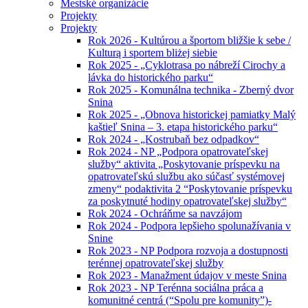
Mestské organizácie
Projekty
Projekty
Rok 2026 - Kultúrou a športom bližšie k sebe /
Kulturą i sportem bliżej siebie
Rok 2025 - „Cyklotrasa po nábreží Cirochy a
lávka do historického parku“
Rok 2025 - Komunálna technika - Zberný dvor
Snina
Rok 2025 - „Obnova historickej pamiatky Malý
kaštieľ Snina – 3. etapa historického parku“
Rok 2024 - „Kostrubaň bez odpadkov“
Rok 2024 - NP „Podpora opatrovateľskej
služby“ aktivita „Poskytovanie príspevku na
opatrovateľskú službu ako súčasť systémovej
zmeny“ podaktivita 2 “Poskytovanie príspevku
za poskytnuté hodiny opatrovateľskej služby“
Rok 2024 - Ochráňme sa navzájom
Rok 2024 - Podpora lepšieho spolunažívania v
Snine
Rok 2023 - NP Podpora rozvoja a dostupnosti
terénnej opatrovateľskej služby
Rok 2023 - Manažment údajov v meste Snina
Rok 2023 - NP Terénna sociálna práca a
komunitné centrá (“Spolu pre komunity”)-