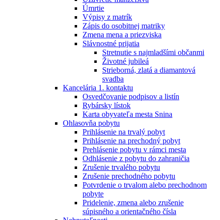
Úmrtie
Výpisy z matrík
Zápis do osobitnej matriky
Zmena mena a priezviska
Slávnostné prijatia
Stretnutie s najmladšími občanmi
Životné jubileá
Strieborná, zlatá a diamantová
svadba
Kancelária 1. kontaktu
Osvedčovanie podpisov a listín
Rybársky lístok
Karta obyvateľa mesta Snina
Ohlasovňa pobytu
Prihlásenie na trvalý pobyt
Prihlásenie na prechodný pobyt
Prehlásenie pobytu v rámci mesta
Odhlásenie z pobytu do zahraničia
Zrušenie trvalého pobytu
Zrušenie prechodného pobytu
Potvrdenie o trvalom alebo prechodnom
pobyte
Pridelenie, zmena alebo zrušenie
súpisného a orientačného čísla