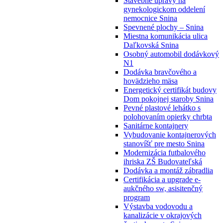
Stavebné úpravy na
gynekologickom oddelení
nemocnice Snina
Spevnené plochy – Snina
Miestna komunikácia ulica
Daľkovská Snina
Osobný automobil dodávkový
N1
Dodávka bravčového a
hovädzieho mäsa
Energetický certifikát budovy
Dom pokojnej staroby Snina
Pevné plastové lehátko s
polohovaním opierky chrbta
Sanitárne kontajnery
Vybudovanie kontajnerových
stanovíšť pre mesto Snina
Modernizácia futbalového
ihriska ZŠ Budovateľská
Dodávka a montáž zábradlia
Certifikácia a upgrade e-
aukčného sw, asisitenčný
program
Výstavba vodovodu a
kanalizácie v okrajových