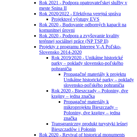
Rok 2021 - Podpora opatrovateľskej služby v
meste Snina II
Rok 2020⁄2022 - Efektívna verejná správa
Projektové výstupy EVS
Rok 2020 - Budovanie odborných kapacít na
komunitnej úrovni
Rok 2020 - Podpora a zvyšovanie kvality
terénnej sociálnej práce (NP TSP II)
Projekty z programu Interreg V-A Poľsko-
Slovensko 2014-2020
Rok 2019⁄2020 - Unikátne historické
parky – poklady slovensko-poľského
pohraničia
Propagačné materiály k projektu
Unikátne historické parky – poklady
slovensko-poľského pohraničia
Rok 2020 - Bieszczady – Poloniny, dve
krajiny – jedna značka
Propagačné materiály k
mikroprojektu Bieszczady –
Poloniny, dve krajiny – jedna
značka
Transgraniczny produkt turystyki leśnej
Bieszczadów i Połonin
Rok 2020 - Revival of historical monuments