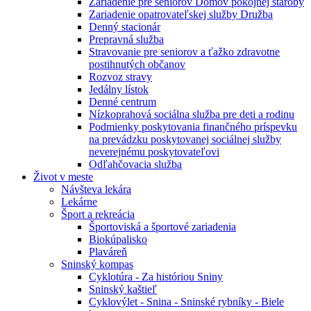
Zariadenie pre seniorov Domov pokojnej staroby
Zariadenie opatrovateľskej služby Družba
Denný stacionár
Prepravná služba
Stravovanie pre seniorov a ťažko zdravotne
postihnutých občanov
Rozvoz stravy
Jedálny lístok
Denné centrum
Nízkoprahová sociálna služba pre deti a rodinu
Podmienky poskytovania finančného príspevku
na prevádzku poskytovanej sociálnej služby
neverejnému poskytovateľovi
Odľahčovacia služba
Život v meste
Návšteva lekára
Lekárne
Šport a rekreácia
Športoviská a športové zariadenia
Biokúpalisko
Plaváreň
Sninský kompas
Cyklotúra - Za históriou Sniny
Sninský kaštieľ
Cyklovýlet - Snina - Sninské rybníky - Biele