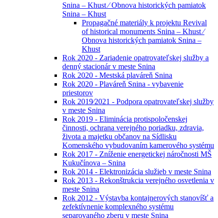
Snina – Khust ⁄ Obnova historických pamiatok
Snina – Khust
Propagačné materiály k projektu Revival
of historical monuments Snina – Khust ⁄
Obnova historických pamiatok Snina –
Khust
Rok 2020 - Zariadenie opatrovateľskej služby a
denný stacionár v meste Snina
Rok 2020 - Mestská plaváreň Snina
Rok 2020 - Plaváreň Snina - vybavenie
priestorov
Rok 2019⁄2021 - Podpora opatrovateľskej služby
v meste Snina
Rok 2019 - Eliminácia protispoločenskej
činnosti, ochrana verejného poriadku, zdravia,
života a majetku občanov na Sídlisku
Komenského vybudovaním kamerového systému
Rok 2017 - Zníženie energetickej náročnosti MŠ
Kukučínova – Snina
Rok 2014 - Elektronizácia služieb v meste Snina
Rok 2013 - Rekonštrukcia verejného osvetlenia v
meste Snina
Rok 2012 - Výstavba kontajnerových stanovíšť a
zefektívnenie komplexného systému
separovaného zberu v meste Snina