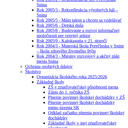
Snina
Rok 2005⁄3 - Rekonštrukcia výrobných hál –
Snina
Rok 2005⁄5 - Mám talent a chcem sa vzdelávať
Rok 2005⁄6 - Detská duša
Rok 2005⁄8 - Budovanie a rozvoj informačnej
spoločnosti pre verejný sektor
Rok 2005⁄9 - Kalokagatia v 21. storočí
Rok 2004⁄3 - Materská škola Perečínska v Snine
– škola zdravého životného štýlu
Rok 2004⁄3 - Miestny rozvojový a akčný plán
mesta Snina
Ochrana osobných údajov
Školstvo
Organizácia školského roka 2025/2026
Základné školy
ZŠ v zriaďovateľskej pôsobnosti mesta
Zápis do 1. ročníka ZŠ
Plnenie povinnej školskej dochádzky v ZŠ
Plnenie povinnej školskej dochádzky
mimo územia SR
Odklad začiatku plnenia povinnej školskej
dochádzky
Základné školy v inej zriaďovateľskej