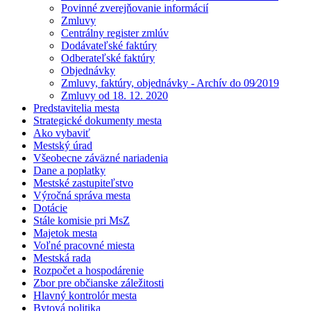
Povinné zverejňovanie informácií
Zmluvy
Centrálny register zmlúv
Dodávateľské faktúry
Odberateľské faktúry
Objednávky
Zmluvy, faktúry, objednávky - Archív do 09⁄2019
Zmluvy od 18. 12. 2020
Predstavitelia mesta
Strategické dokumenty mesta
Ako vybaviť
Mestský úrad
Všeobecne záväzné nariadenia
Dane a poplatky
Mestské zastupiteľstvo
Výročná správa mesta
Dotácie
Stále komisie pri MsZ
Majetok mesta
Voľné pracovné miesta
Mestská rada
Rozpočet a hospodárenie
Zbor pre občianske záležitosti
Hlavný kontrolór mesta
Bytová politika