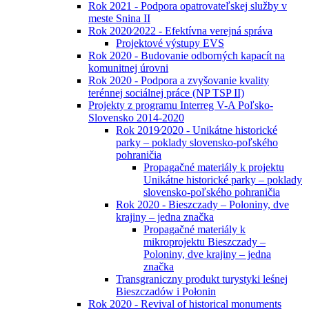
Rok 2021 - Podpora opatrovateľskej služby v
meste Snina II
Rok 2020⁄2022 - Efektívna verejná správa
Projektové výstupy EVS
Rok 2020 - Budovanie odborných kapacít na
komunitnej úrovni
Rok 2020 - Podpora a zvyšovanie kvality
terénnej sociálnej práce (NP TSP II)
Projekty z programu Interreg V-A Poľsko-
Slovensko 2014-2020
Rok 2019⁄2020 - Unikátne historické
parky – poklady slovensko-poľského
pohraničia
Propagačné materiály k projektu
Unikátne historické parky – poklady
slovensko-poľského pohraničia
Rok 2020 - Bieszczady – Poloniny, dve
krajiny – jedna značka
Propagačné materiály k
mikroprojektu Bieszczady –
Poloniny, dve krajiny – jedna
značka
Transgraniczny produkt turystyki leśnej
Bieszczadów i Połonin
Rok 2020 - Revival of historical monuments