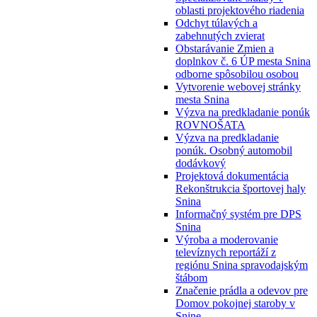
oblasti projektového riadenia
Odchyt túlavých a
zabehnutých zvierat
Obstarávanie Zmien a
doplnkov č. 6 ÚP mesta Snina
odborne spôsobilou osobou
Vytvorenie webovej stránky
mesta Snina
Výzva na predkladanie ponúk
ROVNOŠATA
Výzva na predkladanie
ponúk. Osobný automobil
dodávkový
Projektová dokumentácia
Rekonštrukcia športovej haly
Snina
Informačný systém pre DPS
Snina
Výroba a moderovanie
televíznych reportáží z
regiónu Snina spravodajským
štábom
Značenie prádla a odevov pre
Domov pokojnej staroby v
Snine