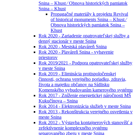
Snina – Khust ⁄ Obnova historických pamiatok
Snina – Khust
Propagačné materiály k projektu Revival
of historical monuments Snina – Khust ⁄
Obnova historických pamiatok Snina –
Khust
Rok 2020 - Zariadenie opatrovateľskej služby a
denný stacionár v meste Snina
Rok 2020 - Mestská plaváreň Snina
Rok 2020 - Plaváreň Snina - vybavenie
priestorov
Rok 2019⁄2021 - Podpora opatrovateľskej služby
v meste Snina
Rok 2019 - Eliminácia protispoločenskej
činnosti, ochrana verejného poriadku, zdravia,
života a majetku občanov na Sídlisku
Komenského vybudovaním kamerového systému
Rok 2017 - Zníženie energetickej náročnosti MŠ
Kukučínova – Snina
Rok 2014 - Elektronizácia služieb v meste Snina
Rok 2013 - Rekonštrukcia verejného osvetlenia v
meste Snina
Rok 2012 - Výstavba kontajnerových stanovíšť a
zefektívnenie komplexného systému
separovaného zberu v meste Snina