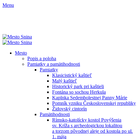
Menu
Mesto
Popis a poloha
Pamiatky a pamätihodnosti
Pamiatky
Klasicistický kaštieľ
Malý kaštieľ
Historický park pri kaštieli
Fontána so sochou Herkula
Kaplnka Sedembolestnej Panny Márie
Pomník vzniku Československej republiky
Židovský cintorín
Pamätihodnosti
Rímsko-katolícky kostol Povýšenia
sv. Kríža s archeologickou lokalitou
a torzom pôvodnej aleje od kostola po ul.
1. mája