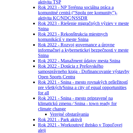
aktivita TSP
Rok 2023 - NP Terénna sociálna práca a
komunitné centrá (“Spolu pre komunity”)-
aktivita KC⁄NDC⁄NSSDR
Rok 2023 - Riešenie migračných výziev v meste
Snina
Rok 2023 - Rekonštrukcia miestnych
komunikácií v meste Snina
Rok 2022 - Rozvoj governance a úrovne
informačnej a kybernetickej bezpečnosti v meste
Snina
Rok 2022 - Manažment údajov mesta Snina
Rok 2022 - Dotácia z Prešovského
samosprávneho kraja - Dofinancovanie výstavby
Open Sports Centra
Rok 2021 - Snina - mesto rovnakých príležitostí
pre všetkých⁄Snina a city of equal opportunities
for all
Rok 2021 - Snina - mesto pripravené na
klimatickú zmenu ⁄ Snina - town ready for
climate change
Verejné obstarávania
Rok 2021 - Park aktivít
Rok 2021 - Workoutové ihrisko v Topoľovej
aleji