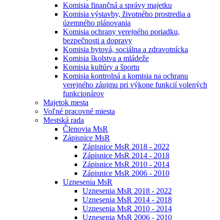
Komisia finančná a správy majetku
Komisia výstavby, životného prostredia a
územného plánovania
Komisia ochrany verejného poriadku,
bezpečnosti a dopravy
Komisia bytová, sociálna a zdravotnícka
Komisia školstva a mládeže
Komisia kultúry a športu
Komisia kontrolná a komisia na ochranu
verejného záujmu pri výkone funkcií volených
funkcionárov
Majetok mesta
Voľné pracovné miesta
Mestská rada
Členovia MsR
Zápisnice MsR
Zápisnice MsR 2018 - 2022
Zápisnice MsR 2014 - 2018
Zápisnice MsR 2010 - 2014
Zápisnice MsR 2006 - 2010
Uznesenia MsR
Uznesenia MsR 2018 - 2022
Uznesenia MsR 2014 - 2018
Uznesenia MsR 2010 - 2014
Uznesenia MsR 2006 - 2010