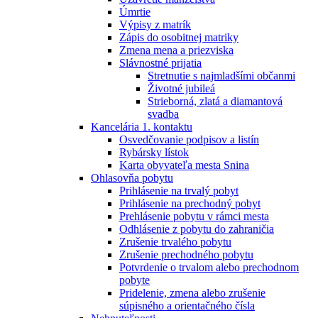
Úmrtie
Výpisy z matrík
Zápis do osobitnej matriky
Zmena mena a priezviska
Slávnostné prijatia
Stretnutie s najmladšími občanmi
Životné jubileá
Strieborná, zlatá a diamantová
svadba
Kancelária 1. kontaktu
Osvedčovanie podpisov a listín
Rybársky lístok
Karta obyvateľa mesta Snina
Ohlasovňa pobytu
Prihlásenie na trvalý pobyt
Prihlásenie na prechodný pobyt
Prehlásenie pobytu v rámci mesta
Odhlásenie z pobytu do zahraničia
Zrušenie trvalého pobytu
Zrušenie prechodného pobytu
Potvrdenie o trvalom alebo prechodnom
pobyte
Pridelenie, zmena alebo zrušenie
súpisného a orientačného čísla