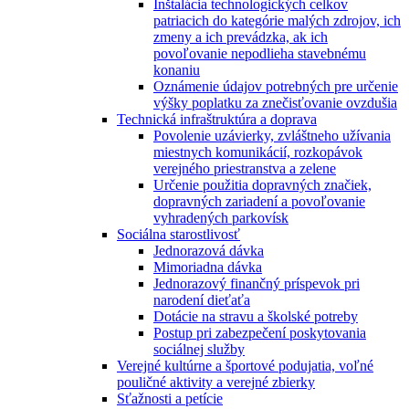
Inštalácia technologických celkov
patriacich do kategórie malých zdrojov, ich
zmeny a ich prevádzka, ak ich
povoľovanie nepodlieha stavebnému
konaniu
Oznámenie údajov potrebných pre určenie
výšky poplatku za znečisťovanie ovzdušia
Technická infraštruktúra a doprava
Povolenie uzávierky, zvláštneho užívania
miestnych komunikácií, rozkopávok
verejného priestranstva a zelene
Určenie použitia dopravných značiek,
dopravných zariadení a povoľovanie
vyhradených parkovísk
Sociálna starostlivosť
Jednorazová dávka
Mimoriadna dávka
Jednorazový finančný príspevok pri
narodení dieťaťa
Dotácie na stravu a školské potreby
Postup pri zabezpečení poskytovania
sociálnej služby
Verejné kultúrne a športové podujatia, voľné
pouličné aktivity a verejné zbierky
Sťažnosti a petície