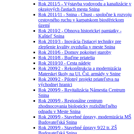
Rok 2011⁄5 - Výstavba vodovodu a kanalizácie v
okrajových častiach mesta Snina
Rok 2011⁄11 - Snina - Chust - spoločne k rozvoju
cestovného ruchu v karpatskom biosférickom
území
Rok 2010⁄2 - Obnova historickej pamiatky -
Kaštieľ Snina
Rok 2010⁄3 - Inovácia čistiacej techniky pre
zlepšenie kvality ovzdušia v meste Snina
Rok 2010⁄6 - Domov pokojnej staroby
Rok 2010⁄8 - Buďme priatelia
Rok 2010⁄10 - Cesta nádeje
Rok 2009⁄2 - Rekonštrukcia a modernizácia
Materskej školy na Ul. Čsl. armády v Snine
Rok 2009⁄2 - Pilotný projekt priateľstva na
východnej hranici
Rok 2009⁄9 - Revitalizácia Námestia Centrum
Snina
Rok 2009⁄9 - Regionálne centrum
zhodnocovania biologicky rozložiteľného
odpadu v Meste Snina
Rok 2009⁄9 - Stavebné úpravy, modernizácia MŠ
Budovateľská Snina
Rok 2009⁄9 - Stavebné úpravy 9⁄22 tr. ZŠ
Budovateľská Snina