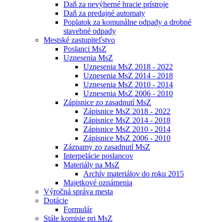
Daň za nevýherné hracie prístroje
Daň za predajné automaty
Poplatok za komunálne odpady a drobné
stavebné odpady
Mestské zastupiteľstvo
Poslanci MsZ
Uznesenia MsZ
Uznesenia MsZ 2018 - 2022
Uznesenia MsZ 2014 - 2018
Uznesenia MsZ 2010 - 2014
Uznesenia MsZ 2006 - 2010
Zápisnice zo zasadnutí MsZ
Zápisnice MsZ 2018 - 2022
Zápisnice MsZ 2014 - 2018
Zápisnice MsZ 2010 - 2014
Zápisnice MsZ 2006 - 2010
Záznamy zo zasadnutí MsZ
Interpelácie poslancov
Materiály na MsZ
Archív materiálov do roku 2015
Majetkové oznámenia
Výročná správa mesta
Dotácie
Formulár
Stále komisie pri MsZ