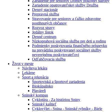
Zariadenie pre seniorov Domov pokojnej staroby
Zariadenie opatrovateľskej služby Družba
Denný stacionár
Prepravná služba
Stravovanie pre seniorov a ťažko zdravotne
postihnutých občanov
Rozvoz stravy
Jedálny lístok
Denné centrum
Nízkoprahová sociálna služba pre deti a rodinu
Podmienky poskytovania finančného príspevku
na prevádzku poskytovanej sociálnej služby
neverejnému poskytovateľovi
Odľahčovacia služba
Život v meste
Návšteva lekára
Lekárne
Šport a rekreácia
Športoviská a športové zariadenia
Biokúpalisko
Plaváreň
Sninský kompas
Cyklotúra - Za históriou Sniny
Sninský kaštieľ
Cyklovýlet - Snina - Sninské rybníky - Biele