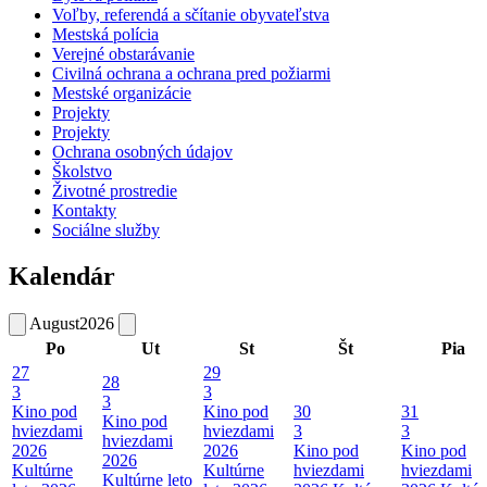
Voľby, referendá a sčítanie obyvateľstva
Mestská polícia
Verejné obstarávanie
Civilná ochrana a ochrana pred požiarmi
Mestské organizácie
Projekty
Projekty
Ochrana osobných údajov
Školstvo
Životné prostredie
Kontakty
Sociálne služby
Kalendár
August
2026
Po
Ut
St
Št
Pia
27
29
28
3
3
3
Kino pod
Kino pod
30
31
Kino pod
hviezdami
hviezdami
3
3
hviezdami
2026
2026
Kino pod
Kino pod
2026
Kultúrne
Kultúrne
hviezdami
hviezdami
Kultúrne leto