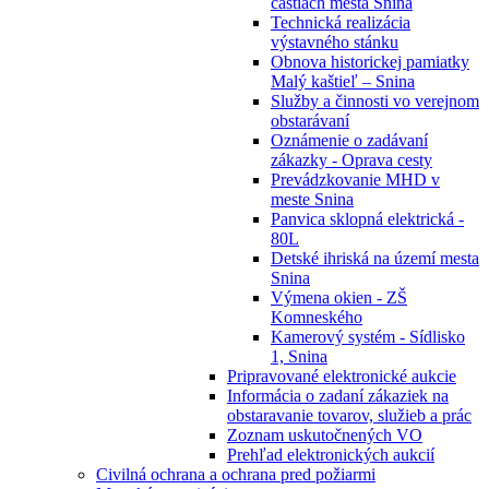
častiach mesta Snina
Technická realizácia
výstavného stánku
Obnova historickej pamiatky
Malý kaštieľ – Snina
Služby a činnosti vo verejnom
obstarávaní
Oznámenie o zadávaní
zákazky - Oprava cesty
Prevádzkovanie MHD v
meste Snina
Panvica sklopná elektrická -
80L
Detské ihriská na území mesta
Snina
Výmena okien - ZŠ
Komneského
Kamerový systém - Sídlisko
1, Snina
Pripravované elektronické aukcie
Informácia o zadaní zákaziek na
obstaravanie tovarov, služieb a prác
Zoznam uskutočnených VO
Prehľad elektronických aukcií
Civilná ochrana a ochrana pred požiarmi