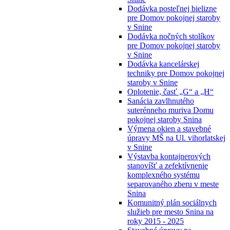
Dodávka posteľnej bielizne
pre Domov pokojnej staroby
v Snine
Dodávka nočných stolíkov
pre Domov pokojnej staroby
v Snine
Dodávka kancelárskej
techniky pre Domov pokojnej
staroby v Snine
Oplotenie, časť „G“ a „H“
Sanácia zavlhnutého
suterénneho muriva Domu
pokojnej staroby Snina
Výmena okien a stavebné
úpravy MŠ na Ul. vihorlatskej
v Snine
Výstavba kontajnerových
stanovíšť a zefektívnenie
komplexného systému
separovaného zberu v meste
Snina
Komunitný plán sociálnych
služieb pre mesto Snina na
roky 2015 - 2025