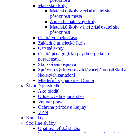
pôsobnosti
Materské školy
Materské školy v zriaďovateľskej
pôsobnosti mesta
Zápis do materskej školy
Materské školy v inej zriaďovateľskej
pôsobnosti
Centrá voľného času
Základné umelecké školy
Ostatné školy
Centrá pedagogicko-psychologického
poradenstva
Školská samospráva
Správy o výchovno-vzdelávacej činnosti škôl a
školských zariadení
Mládežnícky parlament Snina
Životné prostredie
Ako triediť
Odpadové hospodárstvo
Vodná správa
Ochrana prírody a krajiny
VZN
Kontakty
Sociálne služby
Opatrovateľská služba