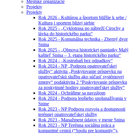
Mestské organizácie
Projekty
Projekty
Rok 2026 - Kultúrou a športom bližšie k sebe /
Kulturą i sportem bliżej siebie
Rok 2025 - „Cyklotrasa po nábreží Cirochy a
lávka do historického parku“
Rok 2025 - Komunálna technika - Zberný dvor
Snina
Rok 2025 - „Obnova historickej pamiatky Malý
kaštieľ Snina – 3. etapa historického parku“
Rok 2024 - „Kostrubaň bez odpadkov“
Rok 2024 - NP „Podpora opatrovateľskej
služby“ aktivita „Poskytovanie príspevku na
opatrovateľskú službu ako súčasť systémovej
zmeny“ podaktivita 2 “Poskytovanie príspevku
za poskytnuté hodiny opatrovateľskej služby“
Rok 2024 - Ochráňme sa navzájom
Rok 2024 - Podpora lepšieho spolunažívania v
Snine
Rok 2023 - NP Podpora rozvoja a dostupnosti
terénnej opatrovateľskej služby
Rok 2023 - Manažment údajov v meste Snina
Rok 2023 - NP Terénna sociálna práca a
komunitné centrá (“Spolu pre komunity”)-