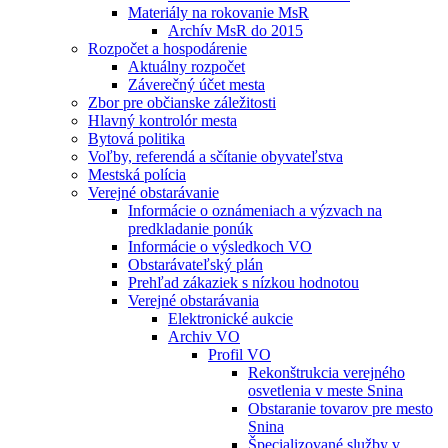
Materiály na rokovanie MsR
Archív MsR do 2015
Rozpočet a hospodárenie
Aktuálny rozpočet
Záverečný účet mesta
Zbor pre občianske záležitosti
Hlavný kontrolór mesta
Bytová politika
Voľby, referendá a sčítanie obyvateľstva
Mestská polícia
Verejné obstarávanie
Informácie o oznámeniach a výzvach na
predkladanie ponúk
Informácie o výsledkoch VO
Obstarávateľský plán
Prehľad zákaziek s nízkou hodnotou
Verejné obstarávania
Elektronické aukcie
Archiv VO
Profil VO
Rekonštrukcia verejného
osvetlenia v meste Snina
Obstaranie tovarov pre mesto
Snina
Špecializované služby v