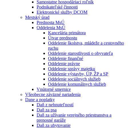
Samostatne hospodáriaci roľník
Podnikateľské činnosti
Elektronické služby DCOM
Mestský úrad
Prednosta MsÚ
Oddelenia MsÚ
Kancelária primátora
Útvar prednostu
Oddelenie školstva, mládeže a cestovného
ruchu
Oddelenie starostlivosti o obyvateľa
Oddelenie finančné
Oddelenie právne
Oddelenie správy majetku
Oddelenie výstavby, ÚP, ŽP a SP
Oddelenie sociálnych služieb
Oddelenie komunálnych služieb
Vnútorné smernice
Všeobecne záväzné nariadenia
Dane a poplatky
Daň z nehnuteľností
Daň za psa
Daň za užívanie verejného priestranstva a
prenosné garáže
Daň za ubytovanie