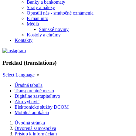
Banky a bankomaty
Straty a nálezy
Opustili nás - smútočné oznámenia
E-mail info
Médiá
Sninské noviny
Kostoly a chrámy
Kontakty
Preklad (translations)
Select Language
▼
Úradná tabuľa
Transparentné mesto
Digitálne zastupiteľstvo
Ako vybaviť
Elektronické služby DCOM
Mobilná aplikácia
Úvodná stránka
Otvorená samospráva
Prístup k informáciám