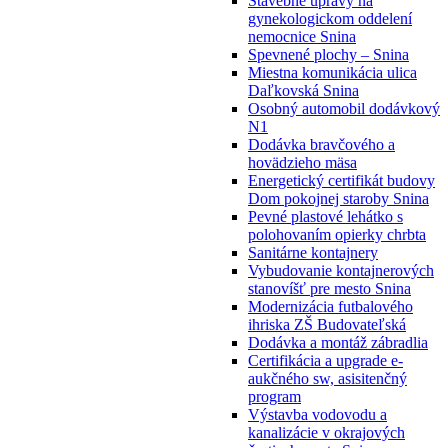
Stavebné úpravy na
gynekologickom oddelení
nemocnice Snina
Spevnené plochy – Snina
Miestna komunikácia ulica
Daľkovská Snina
Osobný automobil dodávkový
N1
Dodávka bravčového a
hovädzieho mäsa
Energetický certifikát budovy
Dom pokojnej staroby Snina
Pevné plastové lehátko s
polohovaním opierky chrbta
Sanitárne kontajnery
Vybudovanie kontajnerových
stanovíšť pre mesto Snina
Modernizácia futbalového
ihriska ZŠ Budovateľská
Dodávka a montáž zábradlia
Certifikácia a upgrade e-
aukčného sw, asisitenčný
program
Výstavba vodovodu a
kanalizácie v okrajových