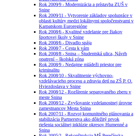
Rok 2009⁄9 - Modernizácia a prístavba ZUŠ v
Snine
Rok 2009⁄11 - Vytvorenie základov spolupráce v
oblasti kultúry medzi lokálnymi spoločenstvami v
Karpatskom Euroregióne
Rok 2008⁄6 - Kvalitné vzdelanie pre žiakov
športovej školy v Snine
Rok 2008⁄6 - Divadlo spája
Rok 2008⁄7 - Cesta k vám
Rok 2008⁄8 - Snina – Študentská ulica, Návrh
opatrení – školská zóna
Rok 2008⁄9 - Nedajme mládeži priestor pre
kriminalitu
Rok 2008⁄10 - Skvalitnenie výchovno-
vzdelávacieho procesu a zdravia detí na ZŠ P. O.
Hviezdoslava v Snine
Rok 2008⁄12 - Rozšírenie separovaného zberu v
meste Snina
Rok 2008⁄12 - Zvyšovanie vzdelanostnej úrovne
zamestnancov Mesta Snina
Rok 2007⁄11 - Rozvoj komunitného plánovania a
stabilizácia Partnerstva ako dôležitý prvok
riešenia sociálnej inklúzie okresov Humenné a
Snina
Rok 2005⁄2 - Rekonštrukcia MŠ Perečínska