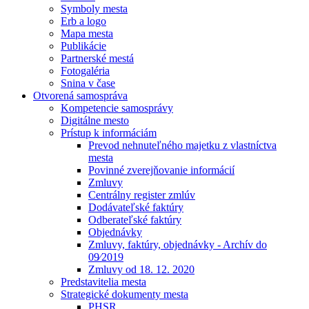
Symboly mesta
Erb a logo
Mapa mesta
Publikácie
Partnerské mestá
Fotogaléria
Snina v čase
Otvorená samospráva
Kompetencie samosprávy
Digitálne mesto
Prístup k informáciám
Prevod nehnuteľného majetku z vlastníctva
mesta
Povinné zverejňovanie informácií
Zmluvy
Centrálny register zmlúv
Dodávateľské faktúry
Odberateľské faktúry
Objednávky
Zmluvy, faktúry, objednávky - Archív do
09⁄2019
Zmluvy od 18. 12. 2020
Predstavitelia mesta
Strategické dokumenty mesta
PHSR