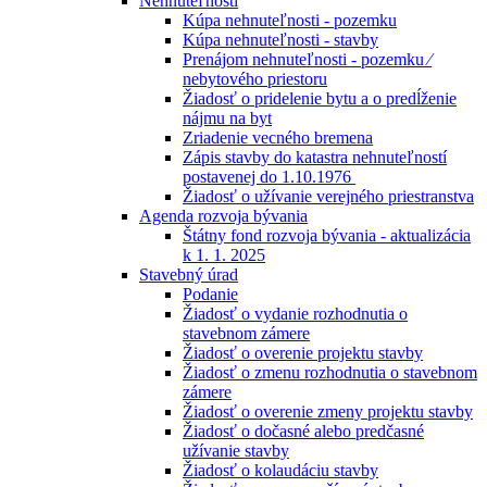
Nehnuteľnosti
Kúpa nehnuteľnosti - pozemku
Kúpa nehnuteľnosti - stavby
Prenájom nehnuteľnosti - pozemku ⁄
nebytového priestoru
Žiadosť o pridelenie bytu a o predĺženie
nájmu na byt
Zriadenie vecného bremena
Zápis stavby do katastra nehnuteľností
postavenej do 1.10.1976
Žiadosť o užívanie verejného priestranstva
Agenda rozvoja bývania
Štátny fond rozvoja bývania - aktualizácia
k 1. 1. 2025
Stavebný úrad
Podanie
Žiadosť o vydanie rozhodnutia o
stavebnom zámere
Žiadosť o overenie projektu stavby
Žiadosť o zmenu rozhodnutia o stavebnom
zámere
Žiadosť o overenie zmeny projektu stavby
Žiadosť o dočasné alebo predčasné
užívanie stavby
Žiadosť o kolaudáciu stavby