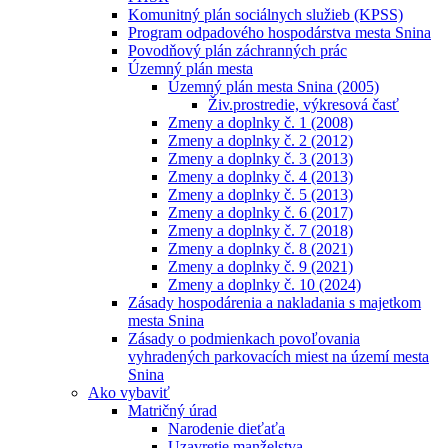
Komunitný plán sociálnych služieb (KPSS)
Program odpadového hospodárstva mesta Snina
Povodňový plán záchranných prác
Územný plán mesta
Územný plán mesta Snina (2005)
Živ.prostredie, výkresová časť
Zmeny a doplnky č. 1 (2008)
Zmeny a doplnky č. 2 (2012)
Zmeny a doplnky č. 3 (2013)
Zmeny a doplnky č. 4 (2013)
Zmeny a doplnky č. 5 (2013)
Zmeny a doplnky č. 6 (2017)
Zmeny a doplnky č. 7 (2018)
Zmeny a doplnky č. 8 (2021)
Zmeny a doplnky č. 9 (2021)
Zmeny a doplnky č. 10 (2024)
Zásady hospodárenia a nakladania s majetkom
mesta Snina
Zásady o podmienkach povoľovania
vyhradených parkovacích miest na území mesta
Snina
Ako vybaviť
Matričný úrad
Narodenie dieťaťa
Uzavretie manželstva