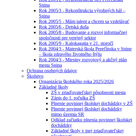
Snina
Rok 2005⁄3 - Rekonštrukcia výrobných hál –
Snina
Rok 2005⁄5 - Mám talent a chcem sa vzdelávať
Rok 2005⁄6 - Detská duša
Rok 2005⁄8 - Budovanie a rozvoj informačnej
spoločnosti pre verejný sektor
Rok 2005⁄9 - Kalokagatia v 21. storočí
Rok 2004⁄3 - Materská škola Perečínska v Snine
– škola zdravého životného štýlu
Rok 2004⁄3 - Miestny rozvojový a akčný plán
mesta Snina
Ochrana osobných údajov
Školstvo
Organizácia školského roka 2025/2026
Základné školy
ZŠ v zriaďovateľskej pôsobnosti mesta
Zápis do 1. ročníka ZŠ
Plnenie povinnej školskej dochádzky v ZŠ
Plnenie povinnej školskej dochádzky
mimo územia SR
Odklad začiatku plnenia povinnej školskej
dochádzky
Základné školy v inej zriaďovateľskej