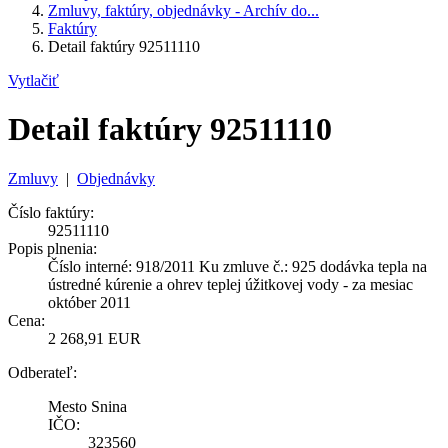
Zmluvy, faktúry, objednávky - Archív do...
Faktúry
Detail faktúry 92511110
Vytlačiť
Detail faktúry 92511110
Zmluvy
|
Objednávky
Číslo faktúry:
92511110
Popis plnenia:
Číslo interné: 918/2011 Ku zmluve č.: 925 dodávka tepla na
ústredné kúrenie a ohrev teplej úžitkovej vody - za mesiac
október 2011
Cena:
2 268,91 EUR
Odberateľ:
Mesto Snina
IČO:
323560