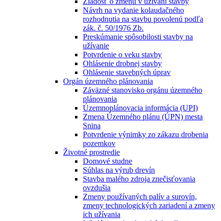
Žiadosť o zmenu v užívaní stavby
Návrh na vydanie kolaudačného
rozhodnutia na stavbu povolenú podľa
zák. č. 50/1976 Zb.
Preskúmanie spôsobilosti stavby na
užívanie
Potvrdenie o veku stavby
Ohlásenie drobnej stavby
Ohlásenie stavebných úprav
Orgán územného plánovania
Záväzné stanovisko orgánu územného
plánovania
Územnoplánovacia informácia (UPI)
Zmena Územného plánu (ÚPN) mesta
Snina
Potvrdenie výnimky zo zákazu drobenia
pozemkov
Životné prostredie
Domové studne
Súhlas na výrub drevín
Stavba malého zdroja znečisťovania
ovzdušia
Zmeny používaných palív a surovín,
zmeny technologických zariadení a zmeny
ich užívania