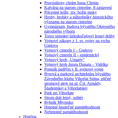
Pravoslávny chrám Isusa Christa
Kalvária na starom cintoríne, 8 zastavení
Prícestné kríže, tzv. božie muky
Hroby, hrobky a náhrobníky historického
významu na starom cintoríne
Gymnázium, budova bývalého Okresného
národného výboru
Torzo sninskej úzkokoľajovej lesnej dráhy
Vojnové zákopy z 1. sv. vojny na vrchu
Giglovo
Vojnový cintorín I – Giglovo
Vojnový cintorín II – epidemický
Vojnový hrob „Umarty“
Vojnový hrob Juraja Dunaja – Vidríka
Pomník padlým v II. svetovej vojne
Bytová a parková architektúra bývalého
Závodného klubu Vihorlat Snina, uličné
stromové aleje na ul. Čsl. Armády,
Študentskej a Vihorlatskej
Park pri Vihorlate
Strom dub letný, solitér
Rybník Mlynisko
Hmotné hnuteľné pamätihodnosti
Nehmotné pamätihodnosti
História