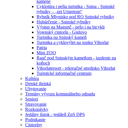
kamene
Cyklotúra i pešia turistika - Snina - Sninské
rybníky – „pri Umretom“
Rybník Mlynisko pod RO Sninské rybníky
Hubárčenie - Sninské rybníky
Výstup na Magurič - pešo i na bicykli
Vojenský cintorín - Giglovo
Turistika na Sninský kameň
Turistika a cyklovýlet na sopku Vihorlat
Patria
Mini ZOO
Ranč pod Sninským kameňom - jazdenie na
koňoch
Vihorlatresort - rekreačné stredisko Vihorlat
Turistické informačné centrum
Kultúra
Detské ihriská
Ubytovanie
Termíny vývozu komunálneho odpadu
Seniori
Stravovanie
Rozkopávky
Jedálny lístok - jedáleň ZpS DPS
Podnikanie
Cintoríny