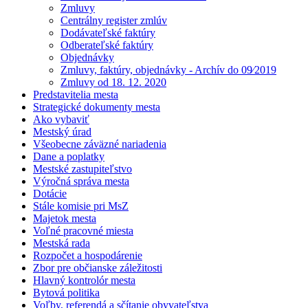
Zmluvy
Centrálny register zmlúv
Dodávateľské faktúry
Odberateľské faktúry
Objednávky
Zmluvy, faktúry, objednávky - Archív do 09⁄2019
Zmluvy od 18. 12. 2020
Predstavitelia mesta
Strategické dokumenty mesta
Ako vybaviť
Mestský úrad
Všeobecne záväzné nariadenia
Dane a poplatky
Mestské zastupiteľstvo
Výročná správa mesta
Dotácie
Stále komisie pri MsZ
Majetok mesta
Voľné pracovné miesta
Mestská rada
Rozpočet a hospodárenie
Zbor pre občianske záležitosti
Hlavný kontrolór mesta
Bytová politika
Voľby, referendá a sčítanie obyvateľstva