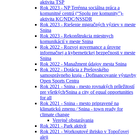
aktivita TSP
Rok 2023 - NP Terénna sociálna práca a
komunitné centrá (“Spolu pre komunity”)-
aktivita KC⁄NDC⁄NSSDR
Rok 2023 - Riešenie migračných výziev v meste
Snina
Rok 2023 - Rekonštrukcia miestnych
komunikácií v meste Snina
Rok 2022 - Rozvoj governance a úrovne
informačnej a kybernetickej bezpečnosti v meste
Snina
Rok 2022 - Manažment údajov mesta Snina
Rok 2022 - Dotácia z Prešovského
samosprávneho kraja - Dofinancovanie výstavby
Open Sports Centra
Rok 2021 - Snina - mesto rovnakých príležitostí
pre všetkých⁄Snina a city of equal opportunities
for all
Rok 2021 - Snina - mesto pripravené na
klimatickú zmenu ⁄ Snina - town ready for
climate change
Verejné obstarávania
Rok 2021 - Park aktivít
Rok 2021 - Workoutové ihrisko v Topoľovej
aleji