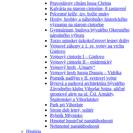
Pravoslávny chrám Isusa Christa
Kalvária na starom cintoríne, 8 zastavení
Prícestné kríže, tzv. božie muky
Hroby, hrobky a náhrobníky historického
významu na starom cintoríne
Gymnázium, budova bývalého Okresného
národného výboru
Torzo sninskej úzkokoľajovej lesnej dráhy
Vojnové zákopy z 1. sv. vojny na vrchu
Giglovo
Vojnový cintorín I – Giglovo
Vojnový cintorín II – epidemický
Vojnový hrob „Umarty“
Vojnový hrob Juraja Dunaja – Vidríka
Pomník padlým v II. svetovej vojne
Bytová a parková architektúra bývalého
Závodného klubu Vihorlat Snina, uličné
stromové aleje na ul. Čsl. Armády,
Študentskej a Vihorlatskej
Park pri Vihorlate
Strom dub letný, solitér
Rybník Mlynisko
Hmotné hnuteľné pamätihodnosti
Nehmotné pamätihodnosti
História