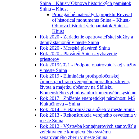
Snina – Khust ⁄ Obnova historických pamiatok
Snina – Khust
Propagačné materiály k projektu Revival
of historical monuments Snina – Khust ⁄
Obnova historických pamiatok Snina –
Khust
Rok 2020 - Zariadenie opatrovateľskej služby a
denný stacionár v meste Snina
Rok 2020 - Mestská plaváreň Snina
Rok 2020 - Plaváreň Snina - vybavenie
priestorov
Rok 2019⁄2021 - Podpora opatrovateľskej služby
v meste Snina
Rok 2019 - Eliminácia protispoločenskej
činnosti, ochrana verejného poriadku, zdravia,
života a majetku občanov na Sídlisku
Komenského vybudovaním kamerového systému
Rok 2017 - Zníženie energetickej náročnosti MŠ
Kukučínova – Snina
Rok 2014 - Elektronizácia služieb v meste Snina
Rok 2013 - Rekonštrukcia verejného osvetlenia v
meste Snina
Rok 2012 - Výstavba kontajnerových stanovíšť a
zefektívnenie komplexného systému
separovaného zberu v meste Snina