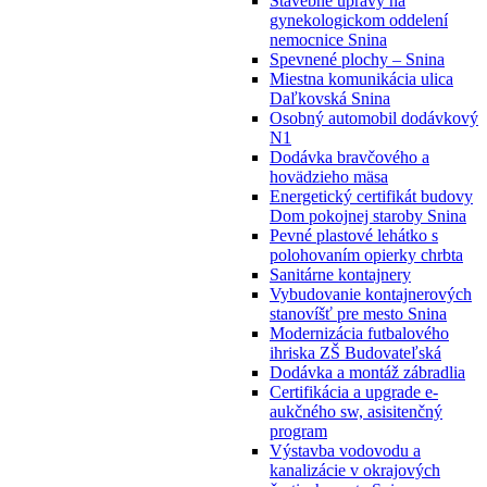
Stavebné úpravy na
gynekologickom oddelení
nemocnice Snina
Spevnené plochy – Snina
Miestna komunikácia ulica
Daľkovská Snina
Osobný automobil dodávkový
N1
Dodávka bravčového a
hovädzieho mäsa
Energetický certifikát budovy
Dom pokojnej staroby Snina
Pevné plastové lehátko s
polohovaním opierky chrbta
Sanitárne kontajnery
Vybudovanie kontajnerových
stanovíšť pre mesto Snina
Modernizácia futbalového
ihriska ZŠ Budovateľská
Dodávka a montáž zábradlia
Certifikácia a upgrade e-
aukčného sw, asisitenčný
program
Výstavba vodovodu a
kanalizácie v okrajových