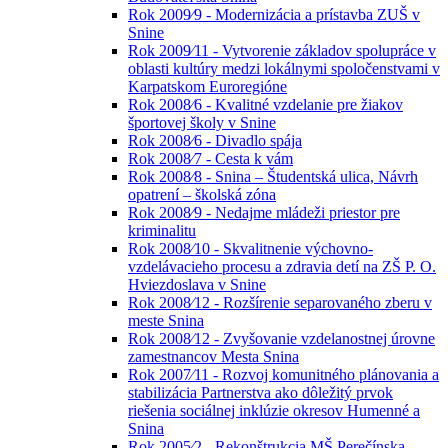
Rok 2009⁄9 - Modernizácia a prístavba ZUŠ v
Snine
Rok 2009⁄11 - Vytvorenie základov spolupráce v
oblasti kultúry medzi lokálnymi spoločenstvami v
Karpatskom Euroregióne
Rok 2008⁄6 - Kvalitné vzdelanie pre žiakov
športovej školy v Snine
Rok 2008⁄6 - Divadlo spája
Rok 2008⁄7 - Cesta k vám
Rok 2008⁄8 - Snina – Študentská ulica, Návrh
opatrení – školská zóna
Rok 2008⁄9 - Nedajme mládeži priestor pre
kriminalitu
Rok 2008⁄10 - Skvalitnenie výchovno-
vzdelávacieho procesu a zdravia detí na ZŠ P. O.
Hviezdoslava v Snine
Rok 2008⁄12 - Rozšírenie separovaného zberu v
meste Snina
Rok 2008⁄12 - Zvyšovanie vzdelanostnej úrovne
zamestnancov Mesta Snina
Rok 2007⁄11 - Rozvoj komunitného plánovania a
stabilizácia Partnerstva ako dôležitý prvok
riešenia sociálnej inklúzie okresov Humenné a
Snina
Rok 2005⁄2 - Rekonštrukcia MŠ Perečínska