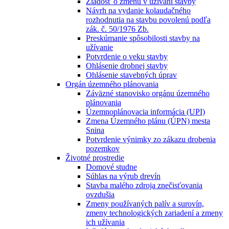
Žiadosť o zmenu v užívaní stavby
Návrh na vydanie kolaudačného
rozhodnutia na stavbu povolenú podľa
zák. č. 50/1976 Zb.
Preskúmanie spôsobilosti stavby na
užívanie
Potvrdenie o veku stavby
Ohlásenie drobnej stavby
Ohlásenie stavebných úprav
Orgán územného plánovania
Záväzné stanovisko orgánu územného
plánovania
Územnoplánovacia informácia (UPI)
Zmena Územného plánu (ÚPN) mesta
Snina
Potvrdenie výnimky zo zákazu drobenia
pozemkov
Životné prostredie
Domové studne
Súhlas na výrub drevín
Stavba malého zdroja znečisťovania
ovzdušia
Zmeny používaných palív a surovín,
zmeny technologických zariadení a zmeny
ich užívania