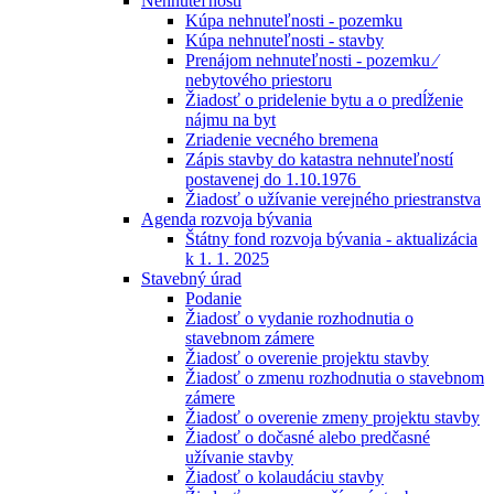
Nehnuteľnosti
Kúpa nehnuteľnosti - pozemku
Kúpa nehnuteľnosti - stavby
Prenájom nehnuteľnosti - pozemku ⁄
nebytového priestoru
Žiadosť o pridelenie bytu a o predĺženie
nájmu na byt
Zriadenie vecného bremena
Zápis stavby do katastra nehnuteľností
postavenej do 1.10.1976
Žiadosť o užívanie verejného priestranstva
Agenda rozvoja bývania
Štátny fond rozvoja bývania - aktualizácia
k 1. 1. 2025
Stavebný úrad
Podanie
Žiadosť o vydanie rozhodnutia o
stavebnom zámere
Žiadosť o overenie projektu stavby
Žiadosť o zmenu rozhodnutia o stavebnom
zámere
Žiadosť o overenie zmeny projektu stavby
Žiadosť o dočasné alebo predčasné
užívanie stavby
Žiadosť o kolaudáciu stavby