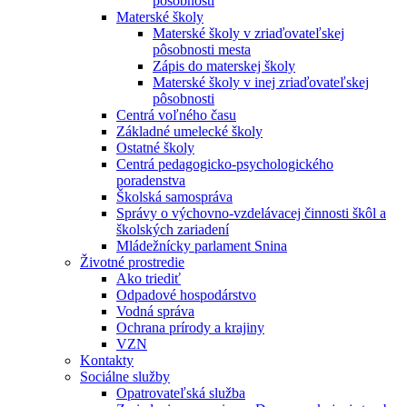
pôsobnosti
Materské školy
Materské školy v zriaďovateľskej
pôsobnosti mesta
Zápis do materskej školy
Materské školy v inej zriaďovateľskej
pôsobnosti
Centrá voľného času
Základné umelecké školy
Ostatné školy
Centrá pedagogicko-psychologického
poradenstva
Školská samospráva
Správy o výchovno-vzdelávacej činnosti škôl a
školských zariadení
Mládežnícky parlament Snina
Životné prostredie
Ako triediť
Odpadové hospodárstvo
Vodná správa
Ochrana prírody a krajiny
VZN
Kontakty
Sociálne služby
Opatrovateľská služba