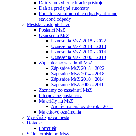
Daň za nevýherné hracie prístroje
Daň za predajné automaty
Poplatok za komunálne odpady a drobné
stavebné odpady
Mestské zastupiteľstvo
Poslanci MsZ
Uznesenia MsZ
Uznesenia MsZ 2018 - 2022
Uznesenia MsZ 2014 - 2018
Uznesenia MsZ 2010 - 2014
Uznesenia MsZ 2006 - 2010
Zápisnice zo zasadnutí MsZ
Zápisnice MsZ 2018 - 2022
Zápisnice MsZ 2014 - 2018
Zápisnice MsZ 2010 - 2014
Zápisnice MsZ 2006 - 2010
Záznamy zo zasadnutí MsZ
Interpelácie poslancov
Materiály na MsZ
Archív materiálov do roku 2015
Majetkové oznámenia
Výročná správa mesta
Dotácie
Formulár
Stále komisie pri MsZ