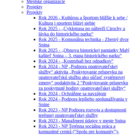
Mestské organizácie
Projekty
Projekty
Rok 2026 - Kultúrou a športom bližšie k sebe /
Kulturą i sportem bliżej siebie
Rok 2025 - „Cyklotrasa po nábreží Cirochy a
lávka do historického parku“
Rok 2025 - Komunálna technika - Zberný dvor
Snina
Rok 2025 - „Obnova historickej pamiatky Malý
kaštieľ Snina – 3. etapa historického parku“
Rok 2024 - „Kostrubaň bez odpadkov“
Rok 2024 - NP „Podpora opatrovateľskej
služby“ aktivita „Poskytovanie príspevku na
opatrovateľskú službu ako súčasť systémovej
zmeny“ podaktivita 2 “Poskytovanie príspevku
za poskytnuté hodiny opatrovateľskej služby“
Rok 2024 - Ochráňme sa navzájom
Rok 2024 - Podpora lepšieho spolunažívania v
Snine
Rok 2023 - NP Podpora rozvoja a dostupnosti
terénnej opatrovateľskej služby
Rok 2023 - Manažment údajov v meste Snina
Rok 2023 - NP Terénna sociálna práca a
komunitné centrá (“Spolu pre komunity”)-