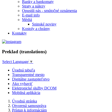
Banky a bankomaty
Straty a nálezy
Opustili nás - smútočné oznámenia
E-mail info
Médiá
Sninské noviny
Kostoly a chrámy
Kontakty
Preklad (translations)
Select Language
▼
Úradná tabuľa
Transparentné mesto
Digitálne zastupiteľstvo
Ako vybaviť
Elektronické služby DCOM
Mobilná aplikácia
Úvodná stránka
Otvorená samospráva
Prístup k informáciám