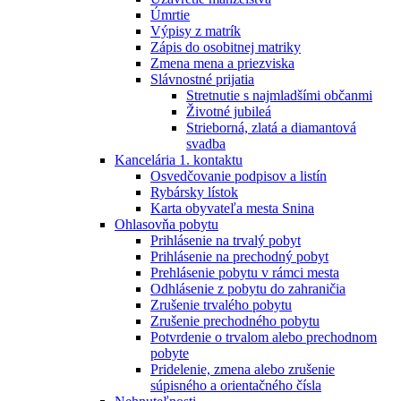
Úmrtie
Výpisy z matrík
Zápis do osobitnej matriky
Zmena mena a priezviska
Slávnostné prijatia
Stretnutie s najmladšími občanmi
Životné jubileá
Strieborná, zlatá a diamantová
svadba
Kancelária 1. kontaktu
Osvedčovanie podpisov a listín
Rybársky lístok
Karta obyvateľa mesta Snina
Ohlasovňa pobytu
Prihlásenie na trvalý pobyt
Prihlásenie na prechodný pobyt
Prehlásenie pobytu v rámci mesta
Odhlásenie z pobytu do zahraničia
Zrušenie trvalého pobytu
Zrušenie prechodného pobytu
Potvrdenie o trvalom alebo prechodnom
pobyte
Pridelenie, zmena alebo zrušenie
súpisného a orientačného čísla