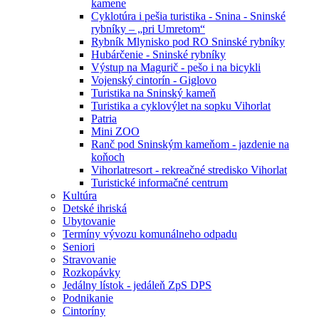
kamene
Cyklotúra i pešia turistika - Snina - Sninské
rybníky – „pri Umretom“
Rybník Mlynisko pod RO Sninské rybníky
Hubárčenie - Sninské rybníky
Výstup na Magurič - pešo i na bicykli
Vojenský cintorín - Giglovo
Turistika na Sninský kameň
Turistika a cyklovýlet na sopku Vihorlat
Patria
Mini ZOO
Ranč pod Sninským kameňom - jazdenie na
koňoch
Vihorlatresort - rekreačné stredisko Vihorlat
Turistické informačné centrum
Kultúra
Detské ihriská
Ubytovanie
Termíny vývozu komunálneho odpadu
Seniori
Stravovanie
Rozkopávky
Jedálny lístok - jedáleň ZpS DPS
Podnikanie
Cintoríny