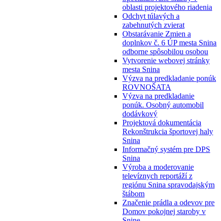
oblasti projektového riadenia
Odchyt túlavých a
zabehnutých zvierat
Obstarávanie Zmien a
doplnkov č. 6 ÚP mesta Snina
odborne spôsobilou osobou
Vytvorenie webovej stránky
mesta Snina
Výzva na predkladanie ponúk
ROVNOŠATA
Výzva na predkladanie
ponúk. Osobný automobil
dodávkový
Projektová dokumentácia
Rekonštrukcia športovej haly
Snina
Informačný systém pre DPS
Snina
Výroba a moderovanie
televíznych reportáží z
regiónu Snina spravodajským
štábom
Značenie prádla a odevov pre
Domov pokojnej staroby v
Snine