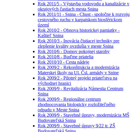
Rok 2011⁄5 - Výstavba vodovodu a kanalizácie v
okrajových častiach mesta Snina
Rok 2011⁄11 - Snina - Chust - spoločne k rozvoju
cestovného ruchu v karpatskom biosférickom
území
Rok 2010⁄2 - Obnova historickej pamiatky -
Kaštieľ Snina
Rok 2010⁄3 - Inovácia čistiacej techniky pre
zlepšenie kvality ovzdušia v meste Snina
Rok 2010⁄6 - Domov pokojnej staroby
Rok 2010⁄8 - Buďme priatelia
Rok 2010⁄10 - Cesta nádeje
Rok 2009⁄2 - Rekonštrukcia a modernizácia
Materskej školy na Ul. Čsl. armády v Snine
Rok 2009⁄2 - Pilotný projekt priateľstva na
východnej hranici
Rok 2009⁄9 - Revitalizácia Námestia Centrum
Snina
Rok 2009⁄9 - Regionálne centrum
zhodnocovania biologicky rozložiteľného
odpadu v Meste Snina
Rok 2009⁄9 - Stavebné úpravy, modernizácia MŠ
Budovateľská Snina
Rok 2009⁄9 - Stavebné úpravy 9⁄22 tr. ZŠ
Budovateľská Snina