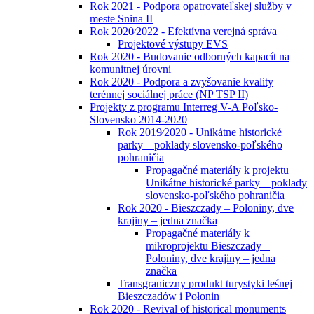
Rok 2021 - Podpora opatrovateľskej služby v
meste Snina II
Rok 2020⁄2022 - Efektívna verejná správa
Projektové výstupy EVS
Rok 2020 - Budovanie odborných kapacít na
komunitnej úrovni
Rok 2020 - Podpora a zvyšovanie kvality
terénnej sociálnej práce (NP TSP II)
Projekty z programu Interreg V-A Poľsko-
Slovensko 2014-2020
Rok 2019⁄2020 - Unikátne historické
parky – poklady slovensko-poľského
pohraničia
Propagačné materiály k projektu
Unikátne historické parky – poklady
slovensko-poľského pohraničia
Rok 2020 - Bieszczady – Poloniny, dve
krajiny – jedna značka
Propagačné materiály k
mikroprojektu Bieszczady –
Poloniny, dve krajiny – jedna
značka
Transgraniczny produkt turystyki leśnej
Bieszczadów i Połonin
Rok 2020 - Revival of historical monuments