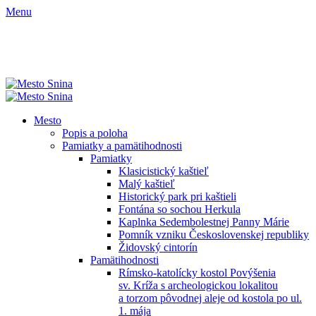
Menu
Mesto
Popis a poloha
Pamiatky a pamätihodnosti
Pamiatky
Klasicistický kaštieľ
Malý kaštieľ
Historický park pri kaštieli
Fontána so sochou Herkula
Kaplnka Sedembolestnej Panny Márie
Pomník vzniku Československej republiky
Židovský cintorín
Pamätihodnosti
Rímsko-katolícky kostol Povýšenia
sv. Kríža s archeologickou lokalitou
a torzom pôvodnej aleje od kostola po ul.
1. mája