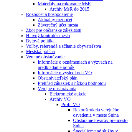
Materiály na rokovanie MsR
Archív MsR do 2015
Rozpočet a hospodárenie
Aktuálny rozpočet
Záverečný účet mesta
Zbor pre občianske záležitosti
Hlavný kontrolór mesta
Bytová politika
Voľby, referendá a sčítanie obyvateľstva
Mestská polícia
Verejné obstarávanie
Informácie o oznámeniach a výzvach na
predkladanie ponúk
Informácie o výsledkoch VO
Obstarávateľský plán
Prehľad zákaziek s nízkou hodnotou
Verejné obstarávania
Elektronické aukcie
Archiv VO
Profil VO
Rekonštrukcia verejného
osvetlenia v meste Snina
Obstaranie tovarov pre mesto
Snina
Špecializované služby v