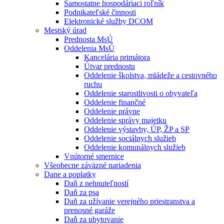
Samostatne hospodáriaci roľník
Podnikateľské činnosti
Elektronické služby DCOM
Mestský úrad
Prednosta MsÚ
Oddelenia MsÚ
Kancelária primátora
Útvar prednostu
Oddelenie školstva, mládeže a cestovného
ruchu
Oddelenie starostlivosti o obyvateľa
Oddelenie finančné
Oddelenie právne
Oddelenie správy majetku
Oddelenie výstavby, ÚP, ŽP a SP
Oddelenie sociálnych služieb
Oddelenie komunálnych služieb
Vnútorné smernice
Všeobecne záväzné nariadenia
Dane a poplatky
Daň z nehnuteľností
Daň za psa
Daň za užívanie verejného priestranstva a
prenosné garáže
Daň za ubytovanie