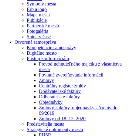
Symboly mesta
Erb a logo
Mapa mesta
Publikácie
Partnerské mestá
Fotogaléria
Snina v čase
Otvorená samospráva
Kompetencie samosprávy
Digitálne mesto
Prístup k informáciám
Prevod nehnuteľného majetku z vlastníctva
mesta
Povinné zverejňovanie informácií
Zmluvy
Centrálny register zmlúv
Dodávateľské faktúry
Odberateľské faktúry
Objednávky
Zmluvy, faktúry, objednávky - Archív do
09⁄2019
Zmluvy od 18. 12. 2020
Predstavitelia mesta
Strategické dokumenty mesta
PHSR