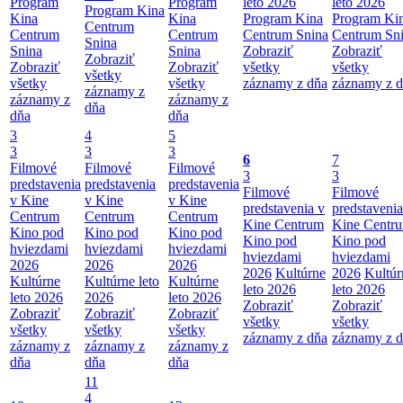
Program
Program
leto 2026
leto 2026
Program Kina
Kina
Kina
Program Kina
Program Ki
Centrum
Centrum
Centrum
Centrum Snina
Centrum Sn
Snina
Snina
Snina
Zobraziť
Zobraziť
Zobraziť
Zobraziť
Zobraziť
všetky
všetky
všetky
všetky
všetky
záznamy z dňa
záznamy z 
záznamy z
záznamy z
záznamy z
dňa
dňa
dňa
3
4
5
3
3
3
6
7
Filmové
Filmové
Filmové
3
3
predstavenia
predstavenia
predstavenia
Filmové
Filmové
v Kine
v Kine
v Kine
predstavenia v
predstavenia
Centrum
Centrum
Centrum
Kine Centrum
Kine Centr
Kino pod
Kino pod
Kino pod
Kino pod
Kino pod
hviezdami
hviezdami
hviezdami
hviezdami
hviezdami
2026
2026
2026
2026
Kultúrne
2026
Kultúr
Kultúrne
Kultúrne leto
Kultúrne
leto 2026
leto 2026
leto 2026
2026
leto 2026
Zobraziť
Zobraziť
Zobraziť
Zobraziť
Zobraziť
všetky
všetky
všetky
všetky
všetky
záznamy z dňa
záznamy z 
záznamy z
záznamy z
záznamy z
dňa
dňa
dňa
11
4