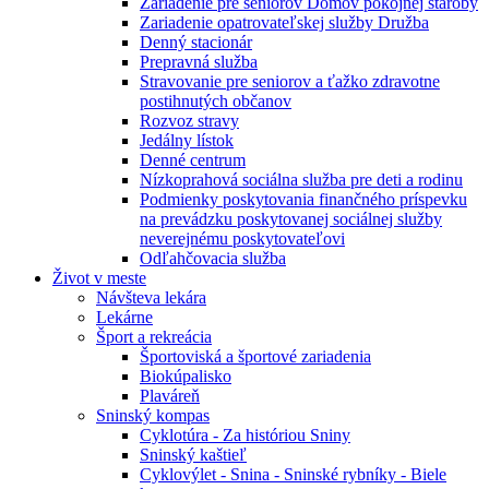
Zariadenie pre seniorov Domov pokojnej staroby
Zariadenie opatrovateľskej služby Družba
Denný stacionár
Prepravná služba
Stravovanie pre seniorov a ťažko zdravotne
postihnutých občanov
Rozvoz stravy
Jedálny lístok
Denné centrum
Nízkoprahová sociálna služba pre deti a rodinu
Podmienky poskytovania finančného príspevku
na prevádzku poskytovanej sociálnej služby
neverejnému poskytovateľovi
Odľahčovacia služba
Život v meste
Návšteva lekára
Lekárne
Šport a rekreácia
Športoviská a športové zariadenia
Biokúpalisko
Plaváreň
Sninský kompas
Cyklotúra - Za históriou Sniny
Sninský kaštieľ
Cyklovýlet - Snina - Sninské rybníky - Biele