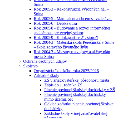
Snina
Rok 2005⁄3 - Rekonštrukcia výrobných hál –
Snina
Rok 2005⁄5 - Mám talent a chcem sa vzdelávať
Rok 2005⁄6 - Detská duša
Rok 2005⁄8 - Budovanie a rozvoj informačnej
spoločnosti pre verejný sektor
Rok 2005⁄9 - Kalokagatia v 21. storočí
Rok 2004⁄3 - Materská škola Perečínska v Snine
– škola zdravého životného štýlu
Rok 2004⁄3 - Miestny rozvojový a akčný plán
mesta Snina
Ochrana osobných údajov
Školstvo
Organizácia školského roka 2025/2026
Základné školy
ZŠ v zriaďovateľskej pôsobnosti mesta
Zápis do 1. ročníka ZŠ
Plnenie povinnej školskej dochádzky v ZŠ
Plnenie povinnej školskej dochádzky
mimo územia SR
Odklad začiatku plnenia povinnej školskej
dochádzky
Základné školy v inej zriaďovateľskej