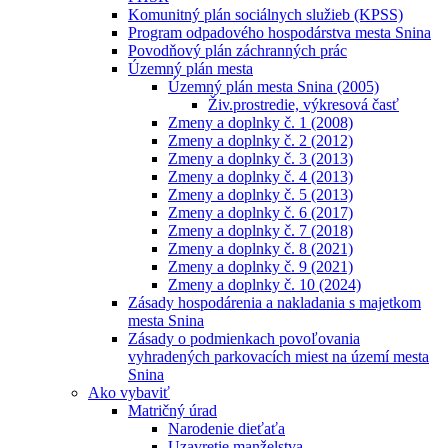
Komunitný plán sociálnych služieb (KPSS)
Program odpadového hospodárstva mesta Snina
Povodňový plán záchranných prác
Územný plán mesta
Územný plán mesta Snina (2005)
Živ.prostredie, výkresová časť
Zmeny a doplnky č. 1 (2008)
Zmeny a doplnky č. 2 (2012)
Zmeny a doplnky č. 3 (2013)
Zmeny a doplnky č. 4 (2013)
Zmeny a doplnky č. 5 (2013)
Zmeny a doplnky č. 6 (2017)
Zmeny a doplnky č. 7 (2018)
Zmeny a doplnky č. 8 (2021)
Zmeny a doplnky č. 9 (2021)
Zmeny a doplnky č. 10 (2024)
Zásady hospodárenia a nakladania s majetkom
mesta Snina
Zásady o podmienkach povoľovania
vyhradených parkovacích miest na území mesta
Snina
Ako vybaviť
Matričný úrad
Narodenie dieťaťa
Uzavretie manželstva