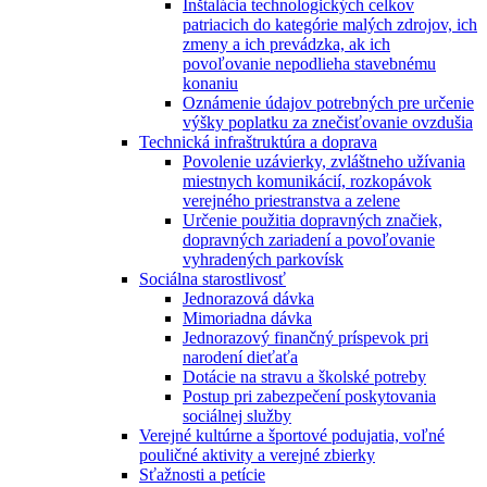
Inštalácia technologických celkov
patriacich do kategórie malých zdrojov, ich
zmeny a ich prevádzka, ak ich
povoľovanie nepodlieha stavebnému
konaniu
Oznámenie údajov potrebných pre určenie
výšky poplatku za znečisťovanie ovzdušia
Technická infraštruktúra a doprava
Povolenie uzávierky, zvláštneho užívania
miestnych komunikácií, rozkopávok
verejného priestranstva a zelene
Určenie použitia dopravných značiek,
dopravných zariadení a povoľovanie
vyhradených parkovísk
Sociálna starostlivosť
Jednorazová dávka
Mimoriadna dávka
Jednorazový finančný príspevok pri
narodení dieťaťa
Dotácie na stravu a školské potreby
Postup pri zabezpečení poskytovania
sociálnej služby
Verejné kultúrne a športové podujatia, voľné
pouličné aktivity a verejné zbierky
Sťažnosti a petície