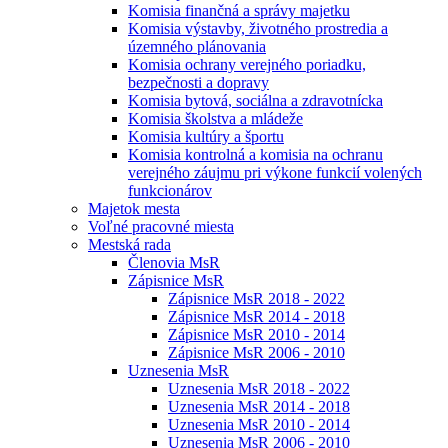
Komisia finančná a správy majetku
Komisia výstavby, životného prostredia a
územného plánovania
Komisia ochrany verejného poriadku,
bezpečnosti a dopravy
Komisia bytová, sociálna a zdravotnícka
Komisia školstva a mládeže
Komisia kultúry a športu
Komisia kontrolná a komisia na ochranu
verejného záujmu pri výkone funkcií volených
funkcionárov
Majetok mesta
Voľné pracovné miesta
Mestská rada
Členovia MsR
Zápisnice MsR
Zápisnice MsR 2018 - 2022
Zápisnice MsR 2014 - 2018
Zápisnice MsR 2010 - 2014
Zápisnice MsR 2006 - 2010
Uznesenia MsR
Uznesenia MsR 2018 - 2022
Uznesenia MsR 2014 - 2018
Uznesenia MsR 2010 - 2014
Uznesenia MsR 2006 - 2010