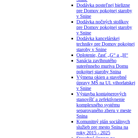
Dodávka posteľnej bielizne
pre Domov pokojnej staroby
v Snine
Dodávka nočných stolíkov
pre Domov pokojnej staroby
v Snine
Dodávka kancelárskej
techniky pre Domov pokojnej
staroby v Snine
Oplotenie, časť „G“ a „H“
Sanácia zavlhnutého
suterénneho muriva Domu
pokojnej staroby Snina
Výmena okien a stavebné
úpravy MŠ na Ul. vihorlatskej
v Snine
Výstavba kontajnerových
stanovíšť a zefektívnenie
komplexného systému
separovaného zberu v meste
Snina
Komunitný plán sociálnych
služieb pre mesto Snina na
roky 2015 - 2025