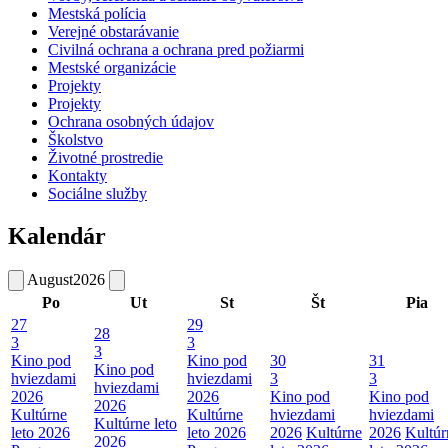
Mestská polícia
Verejné obstarávanie
Civilná ochrana a ochrana pred požiarmi
Mestské organizácie
Projekty
Projekty
Ochrana osobných údajov
Školstvo
Životné prostredie
Kontakty
Sociálne služby
Kalendár
August
2026
Po
Ut
St
Št
Pia
27
29
28
3
3
3
Kino pod
Kino pod
30
31
Kino pod
hviezdami
hviezdami
3
3
hviezdami
2026
2026
Kino pod
Kino pod
2026
Kultúrne
Kultúrne
hviezdami
hviezdami
Kultúrne leto
leto 2026
leto 2026
2026
Kultúrne
2026
Kultúr
2026