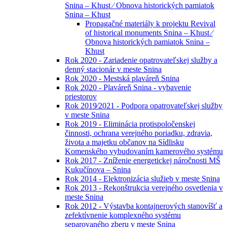
Snina – Khust ⁄ Obnova historických pamiatok
Snina – Khust
Propagačné materiály k projektu Revival
of historical monuments Snina – Khust ⁄
Obnova historických pamiatok Snina –
Khust
Rok 2020 - Zariadenie opatrovateľskej služby a
denný stacionár v meste Snina
Rok 2020 - Mestská plaváreň Snina
Rok 2020 - Plaváreň Snina - vybavenie
priestorov
Rok 2019⁄2021 - Podpora opatrovateľskej služby
v meste Snina
Rok 2019 - Eliminácia protispoločenskej
činnosti, ochrana verejného poriadku, zdravia,
života a majetku občanov na Sídlisku
Komenského vybudovaním kamerového systému
Rok 2017 - Zníženie energetickej náročnosti MŠ
Kukučínova – Snina
Rok 2014 - Elektronizácia služieb v meste Snina
Rok 2013 - Rekonštrukcia verejného osvetlenia v
meste Snina
Rok 2012 - Výstavba kontajnerových stanovíšť a
zefektívnenie komplexného systému
separovaného zberu v meste Snina