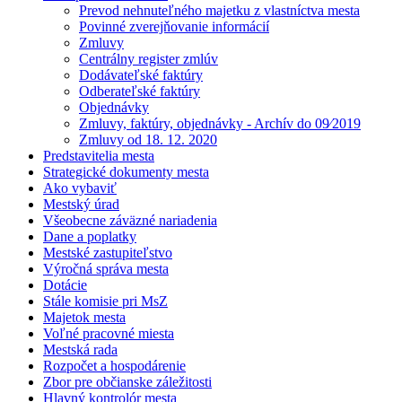
Prevod nehnuteľného majetku z vlastníctva mesta
Povinné zverejňovanie informácií
Zmluvy
Centrálny register zmlúv
Dodávateľské faktúry
Odberateľské faktúry
Objednávky
Zmluvy, faktúry, objednávky - Archív do 09⁄2019
Zmluvy od 18. 12. 2020
Predstavitelia mesta
Strategické dokumenty mesta
Ako vybaviť
Mestský úrad
Všeobecne záväzné nariadenia
Dane a poplatky
Mestské zastupiteľstvo
Výročná správa mesta
Dotácie
Stále komisie pri MsZ
Majetok mesta
Voľné pracovné miesta
Mestská rada
Rozpočet a hospodárenie
Zbor pre občianske záležitosti
Hlavný kontrolór mesta