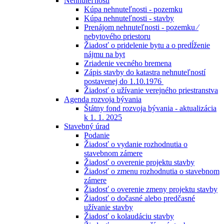
Nehnuteľnosti
Kúpa nehnuteľnosti - pozemku
Kúpa nehnuteľnosti - stavby
Prenájom nehnuteľnosti - pozemku ⁄
nebytového priestoru
Žiadosť o pridelenie bytu a o predĺženie
nájmu na byt
Zriadenie vecného bremena
Zápis stavby do katastra nehnuteľností
postavenej do 1.10.1976
Žiadosť o užívanie verejného priestranstva
Agenda rozvoja bývania
Štátny fond rozvoja bývania - aktualizácia
k 1. 1. 2025
Stavebný úrad
Podanie
Žiadosť o vydanie rozhodnutia o
stavebnom zámere
Žiadosť o overenie projektu stavby
Žiadosť o zmenu rozhodnutia o stavebnom
zámere
Žiadosť o overenie zmeny projektu stavby
Žiadosť o dočasné alebo predčasné
užívanie stavby
Žiadosť o kolaudáciu stavby