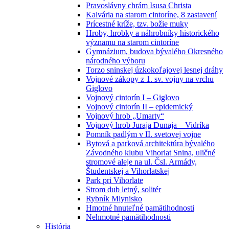
Pravoslávny chrám Isusa Christa
Kalvária na starom cintoríne, 8 zastavení
Prícestné kríže, tzv. božie muky
Hroby, hrobky a náhrobníky historického
významu na starom cintoríne
Gymnázium, budova bývalého Okresného
národného výboru
Torzo sninskej úzkokoľajovej lesnej dráhy
Vojnové zákopy z 1. sv. vojny na vrchu
Giglovo
Vojnový cintorín I – Giglovo
Vojnový cintorín II – epidemický
Vojnový hrob „Umarty“
Vojnový hrob Juraja Dunaja – Vidríka
Pomník padlým v II. svetovej vojne
Bytová a parková architektúra bývalého
Závodného klubu Vihorlat Snina, uličné
stromové aleje na ul. Čsl. Armády,
Študentskej a Vihorlatskej
Park pri Vihorlate
Strom dub letný, solitér
Rybník Mlynisko
Hmotné hnuteľné pamätihodnosti
Nehmotné pamätihodnosti
História