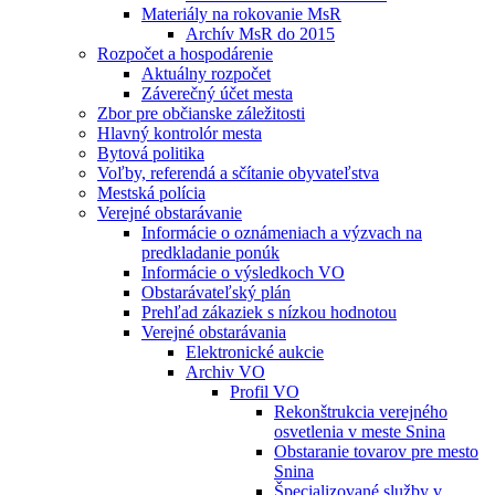
Materiály na rokovanie MsR
Archív MsR do 2015
Rozpočet a hospodárenie
Aktuálny rozpočet
Záverečný účet mesta
Zbor pre občianske záležitosti
Hlavný kontrolór mesta
Bytová politika
Voľby, referendá a sčítanie obyvateľstva
Mestská polícia
Verejné obstarávanie
Informácie o oznámeniach a výzvach na
predkladanie ponúk
Informácie o výsledkoch VO
Obstarávateľský plán
Prehľad zákaziek s nízkou hodnotou
Verejné obstarávania
Elektronické aukcie
Archiv VO
Profil VO
Rekonštrukcia verejného
osvetlenia v meste Snina
Obstaranie tovarov pre mesto
Snina
Špecializované služby v