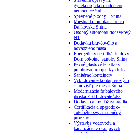
Stavebné úpravy na
gynekologickom oddelení
nemocnice Snina
Spevnené plochy – Snina
Miestna komunikácia ulica
Daľkovská Snina
Osobný automobil dodávkový
N1
Dodávka bravčového a
hovädzieho mäsa
Energetický certifikát budovy
Dom pokojnej staroby Snina
Pevné plastové lehátko s
polohovaním opierky chrbta
Sanitárne kontajnery
Vybudovanie kontajnerových
stanovíšť pre mesto Snina
Modernizácia futbalového
ihriska ZŠ Budovateľská
Dodávka a montáž zábradlia
Certifikácia a upgrade e-
aukčného sw, asisitenčný
program
Výstavba vodovodu a
kanalizácie v okrajových