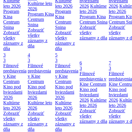
Kultúrne
Kultúrne
hviezdami
hviezdami
Kultúrne leto
leto 2026
leto 2026
2026
Kultúrne
2026
Kultúr
2026
Program
Program
leto 2026
leto 2026
Program Kina
Kina
Kina
Program Kina
Program Ki
Centrum
Centrum
Centrum
Centrum Snina
Centrum Sn
Snina
Snina
Snina
Zobraziť
Zobraziť
Zobraziť
Zobraziť
Zobraziť
všetky
všetky
všetky
všetky
všetky
záznamy z dňa
záznamy z 
záznamy z
záznamy z
záznamy z
dňa
dňa
dňa
3
4
5
3
3
3
6
7
Filmové
Filmové
Filmové
3
3
predstavenia
predstavenia
predstavenia
Filmové
Filmové
v Kine
v Kine
v Kine
predstavenia v
predstavenia
Centrum
Centrum
Centrum
Kine Centrum
Kine Centr
Kino pod
Kino pod
Kino pod
Kino pod
Kino pod
hviezdami
hviezdami
hviezdami
hviezdami
hviezdami
2026
2026
2026
2026
Kultúrne
2026
Kultúr
Kultúrne
Kultúrne leto
Kultúrne
leto 2026
leto 2026
leto 2026
2026
leto 2026
Zobraziť
Zobraziť
Zobraziť
Zobraziť
Zobraziť
všetky
všetky
všetky
všetky
všetky
záznamy z dňa
záznamy z 
záznamy z
záznamy z
záznamy z
dňa
dňa
dňa