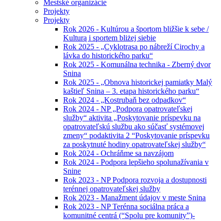
Mestské organizácie
Projekty
Projekty
Rok 2026 - Kultúrou a športom bližšie k sebe /
Kulturą i sportem bliżej siebie
Rok 2025 - „Cyklotrasa po nábreží Cirochy a
lávka do historického parku“
Rok 2025 - Komunálna technika - Zberný dvor
Snina
Rok 2025 - „Obnova historickej pamiatky Malý
kaštieľ Snina – 3. etapa historického parku“
Rok 2024 - „Kostrubaň bez odpadkov“
Rok 2024 - NP „Podpora opatrovateľskej
služby“ aktivita „Poskytovanie príspevku na
opatrovateľskú službu ako súčasť systémovej
zmeny“ podaktivita 2 “Poskytovanie príspevku
za poskytnuté hodiny opatrovateľskej služby“
Rok 2024 - Ochráňme sa navzájom
Rok 2024 - Podpora lepšieho spolunažívania v
Snine
Rok 2023 - NP Podpora rozvoja a dostupnosti
terénnej opatrovateľskej služby
Rok 2023 - Manažment údajov v meste Snina
Rok 2023 - NP Terénna sociálna práca a
komunitné centrá (“Spolu pre komunity”)-