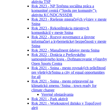
aktivita TSP
Rok 2023 - NP Terénna sociálna práca a
komunitné centrá (“Spolu pre komunity”)-
aktivita KC⁄NDC⁄NSSDR
Rok 2023 - Riešenie migračných výziev v meste
Snina
Rok 2023 - Rekonštrukcia miestnych
komunikácií v meste Snina
Rok 2022 - Rozvoj governance a úrovne
informačnej a kybernetickej bezpečnosti v meste
Snina
Rok 2022 - Manažment údajov mesta Snina
Rok 2022 - Dotácia z Prešovského
samosprávneho kraja - Dofinancovanie výstavby
Open Sports Centra
Rok 2021 - Snina - mesto rovnakých príležitostí
pre všetkých⁄Snina a city of equal opportunities
for all
Rok 2021 - Snina - mesto pripravené na
klimatickú zmenu ⁄ Snina - town ready for
climate change
Verejné obstarávania
Rok 2021 - Park aktivít
Rok 2021 - Workoutové ihrisko v Topoľovej
aleji