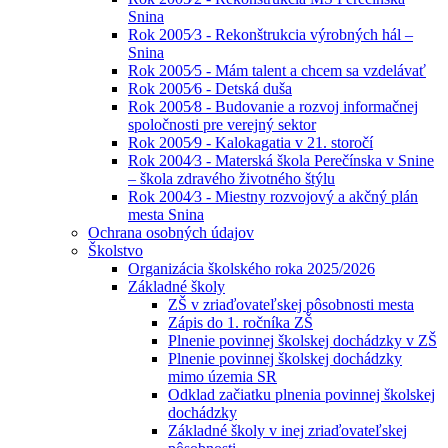
Snina
Rok 2005⁄3 - Rekonštrukcia výrobných hál –
Snina
Rok 2005⁄5 - Mám talent a chcem sa vzdelávať
Rok 2005⁄6 - Detská duša
Rok 2005⁄8 - Budovanie a rozvoj informačnej
spoločnosti pre verejný sektor
Rok 2005⁄9 - Kalokagatia v 21. storočí
Rok 2004⁄3 - Materská škola Perečínska v Snine
– škola zdravého životného štýlu
Rok 2004⁄3 - Miestny rozvojový a akčný plán
mesta Snina
Ochrana osobných údajov
Školstvo
Organizácia školského roka 2025/2026
Základné školy
ZŠ v zriaďovateľskej pôsobnosti mesta
Zápis do 1. ročníka ZŠ
Plnenie povinnej školskej dochádzky v ZŠ
Plnenie povinnej školskej dochádzky
mimo územia SR
Odklad začiatku plnenia povinnej školskej
dochádzky
Základné školy v inej zriaďovateľskej