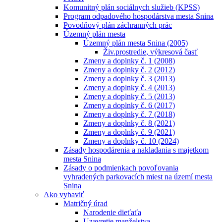
Komunitný plán sociálnych služieb (KPSS)
Program odpadového hospodárstva mesta Snina
Povodňový plán záchranných prác
Územný plán mesta
Územný plán mesta Snina (2005)
Živ.prostredie, výkresová časť
Zmeny a doplnky č. 1 (2008)
Zmeny a doplnky č. 2 (2012)
Zmeny a doplnky č. 3 (2013)
Zmeny a doplnky č. 4 (2013)
Zmeny a doplnky č. 5 (2013)
Zmeny a doplnky č. 6 (2017)
Zmeny a doplnky č. 7 (2018)
Zmeny a doplnky č. 8 (2021)
Zmeny a doplnky č. 9 (2021)
Zmeny a doplnky č. 10 (2024)
Zásady hospodárenia a nakladania s majetkom
mesta Snina
Zásady o podmienkach povoľovania
vyhradených parkovacích miest na území mesta
Snina
Ako vybaviť
Matričný úrad
Narodenie dieťaťa
Uzavretie manželstva