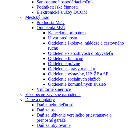
Samostatne hospodáriaci roľník
Podnikateľské činnosti
Elektronické služby DCOM
Mestský úrad
Prednosta MsÚ
Oddelenia MsÚ
Kancelária primátora
Útvar prednostu
Oddelenie školstva, mládeže a cestovného
ruchu
Oddelenie starostlivosti o obyvateľa
Oddelenie finančné
Oddelenie právne
Oddelenie správy majetku
Oddelenie výstavby, ÚP, ŽP a SP
Oddelenie sociálnych služieb
Oddelenie komunálnych služieb
Vnútorné smernice
Všeobecne záväzné nariadenia
Dane a poplatky
Daň z nehnuteľností
Daň za psa
Daň za užívanie verejného priestranstva a
prenosné garáže
Daň za ubytovanie