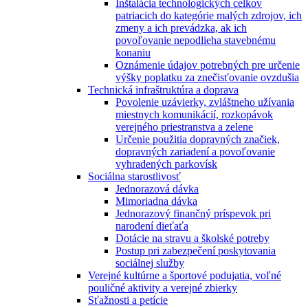
Inštalácia technologických celkov
patriacich do kategórie malých zdrojov, ich
zmeny a ich prevádzka, ak ich
povoľovanie nepodlieha stavebnému
konaniu
Oznámenie údajov potrebných pre určenie
výšky poplatku za znečisťovanie ovzdušia
Technická infraštruktúra a doprava
Povolenie uzávierky, zvláštneho užívania
miestnych komunikácií, rozkopávok
verejného priestranstva a zelene
Určenie použitia dopravných značiek,
dopravných zariadení a povoľovanie
vyhradených parkovísk
Sociálna starostlivosť
Jednorazová dávka
Mimoriadna dávka
Jednorazový finančný príspevok pri
narodení dieťaťa
Dotácie na stravu a školské potreby
Postup pri zabezpečení poskytovania
sociálnej služby
Verejné kultúrne a športové podujatia, voľné
pouličné aktivity a verejné zbierky
Sťažnosti a petície