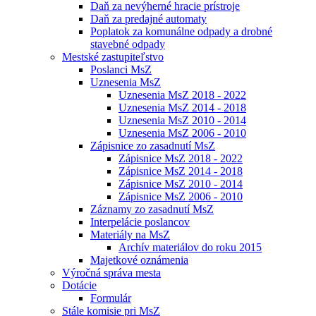
Daň za nevýherné hracie prístroje
Daň za predajné automaty
Poplatok za komunálne odpady a drobné
stavebné odpady
Mestské zastupiteľstvo
Poslanci MsZ
Uznesenia MsZ
Uznesenia MsZ 2018 - 2022
Uznesenia MsZ 2014 - 2018
Uznesenia MsZ 2010 - 2014
Uznesenia MsZ 2006 - 2010
Zápisnice zo zasadnutí MsZ
Zápisnice MsZ 2018 - 2022
Zápisnice MsZ 2014 - 2018
Zápisnice MsZ 2010 - 2014
Zápisnice MsZ 2006 - 2010
Záznamy zo zasadnutí MsZ
Interpelácie poslancov
Materiály na MsZ
Archív materiálov do roku 2015
Majetkové oznámenia
Výročná správa mesta
Dotácie
Formulár
Stále komisie pri MsZ