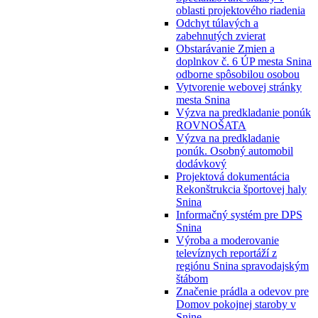
oblasti projektového riadenia
Odchyt túlavých a
zabehnutých zvierat
Obstarávanie Zmien a
doplnkov č. 6 ÚP mesta Snina
odborne spôsobilou osobou
Vytvorenie webovej stránky
mesta Snina
Výzva na predkladanie ponúk
ROVNOŠATA
Výzva na predkladanie
ponúk. Osobný automobil
dodávkový
Projektová dokumentácia
Rekonštrukcia športovej haly
Snina
Informačný systém pre DPS
Snina
Výroba a moderovanie
televíznych reportáží z
regiónu Snina spravodajským
štábom
Značenie prádla a odevov pre
Domov pokojnej staroby v
Snine