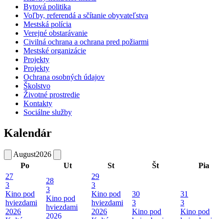
Bytová politika
Voľby, referendá a sčítanie obyvateľstva
Mestská polícia
Verejné obstarávanie
Civilná ochrana a ochrana pred požiarmi
Mestské organizácie
Projekty
Projekty
Ochrana osobných údajov
Školstvo
Životné prostredie
Kontakty
Sociálne služby
Kalendár
August
2026
Po
Ut
St
Št
Pia
27
29
28
3
3
3
Kino pod
Kino pod
30
31
Kino pod
hviezdami
hviezdami
3
3
hviezdami
2026
2026
Kino pod
Kino pod
2026