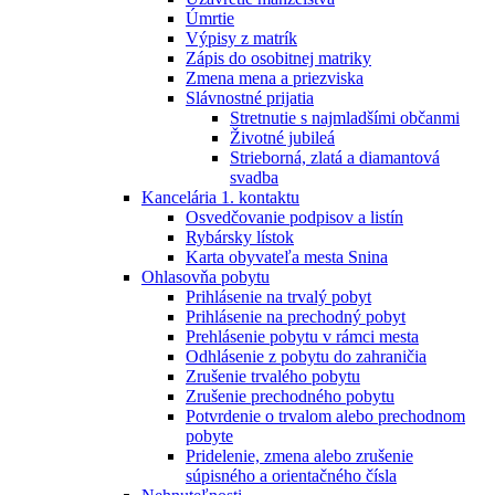
Úmrtie
Výpisy z matrík
Zápis do osobitnej matriky
Zmena mena a priezviska
Slávnostné prijatia
Stretnutie s najmladšími občanmi
Životné jubileá
Strieborná, zlatá a diamantová
svadba
Kancelária 1. kontaktu
Osvedčovanie podpisov a listín
Rybársky lístok
Karta obyvateľa mesta Snina
Ohlasovňa pobytu
Prihlásenie na trvalý pobyt
Prihlásenie na prechodný pobyt
Prehlásenie pobytu v rámci mesta
Odhlásenie z pobytu do zahraničia
Zrušenie trvalého pobytu
Zrušenie prechodného pobytu
Potvrdenie o trvalom alebo prechodnom
pobyte
Pridelenie, zmena alebo zrušenie
súpisného a orientačného čísla