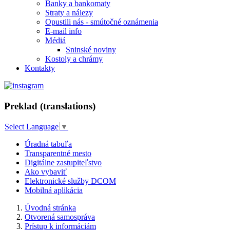
Banky a bankomaty
Straty a nálezy
Opustili nás - smútočné oznámenia
E-mail info
Médiá
Sninské noviny
Kostoly a chrámy
Kontakty
Preklad (translations)
Select Language
▼
Úradná tabuľa
Transparentné mesto
Digitálne zastupiteľstvo
Ako vybaviť
Elektronické služby DCOM
Mobilná aplikácia
Úvodná stránka
Otvorená samospráva
Prístup k informáciám