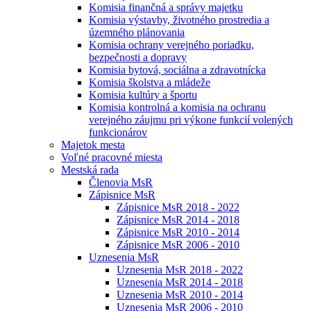
Komisia finančná a správy majetku
Komisia výstavby, životného prostredia a
územného plánovania
Komisia ochrany verejného poriadku,
bezpečnosti a dopravy
Komisia bytová, sociálna a zdravotnícka
Komisia školstva a mládeže
Komisia kultúry a športu
Komisia kontrolná a komisia na ochranu
verejného záujmu pri výkone funkcií volených
funkcionárov
Majetok mesta
Voľné pracovné miesta
Mestská rada
Členovia MsR
Zápisnice MsR
Zápisnice MsR 2018 - 2022
Zápisnice MsR 2014 - 2018
Zápisnice MsR 2010 - 2014
Zápisnice MsR 2006 - 2010
Uznesenia MsR
Uznesenia MsR 2018 - 2022
Uznesenia MsR 2014 - 2018
Uznesenia MsR 2010 - 2014
Uznesenia MsR 2006 - 2010