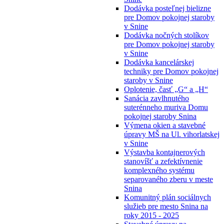
Dodávka posteľnej bielizne
pre Domov pokojnej staroby
v Snine
Dodávka nočných stolíkov
pre Domov pokojnej staroby
v Snine
Dodávka kancelárskej
techniky pre Domov pokojnej
staroby v Snine
Oplotenie, časť „G“ a „H“
Sanácia zavlhnutého
suterénneho muriva Domu
pokojnej staroby Snina
Výmena okien a stavebné
úpravy MŠ na Ul. vihorlatskej
v Snine
Výstavba kontajnerových
stanovíšť a zefektívnenie
komplexného systému
separovaného zberu v meste
Snina
Komunitný plán sociálnych
služieb pre mesto Snina na
roky 2015 - 2025