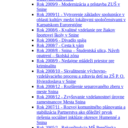
Rok 2009⁄9 - Modernizácia a prístavba ZUŠ v
Snine
Rok 2009⁄11 - Vytvorenie základov spolupráce v
oblasti kultúry medzi lokálnymi spoločenstvami v
Karpatskom Euroregióne
Rok 2008⁄6 - Kvalitné vzdelanie pre žiakov
športovej školy v Snine
Rok 2008⁄6 - Divadlo spája
Rok 2008⁄7 - Cesta k vám
Rok 2008⁄8 - Snina – Študentská ulica, Návrh
opatrení – školská zóna
Rok 2008⁄9 - Nedajme mládeži priestor pre
kriminalitu
Rok 2008⁄10 - Skvalitnenie výchovno-
vzdelávacieho procesu a zdravia detí na ZŠ P. O.
Hviezdoslava v Snine
Rok 2008⁄12 - Rozšírenie separovaného zberu v
meste Snina
Rok 2008⁄12 - Zvyšovanie vzdelanostnej úrovne
zamestnancov Mesta Snina
Rok 2007⁄11 - Rozvoj komunitného plánovania a
stabilizácia Partnerstva ako dôležitý prvok
riešenia sociálnej inklúzie okresov Humenné a
Snina
Rok 2005⁄2 - Rekonštrukcia MŠ Perečínska