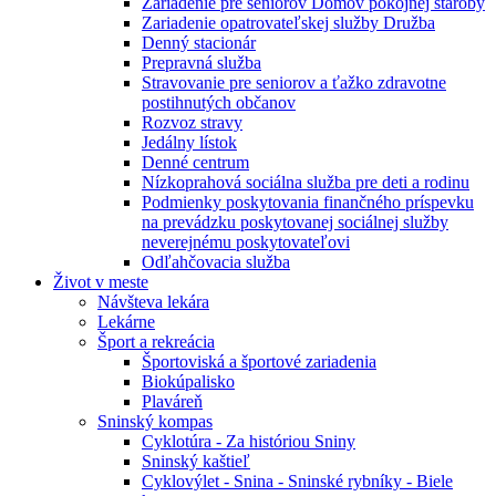
Zariadenie pre seniorov Domov pokojnej staroby
Zariadenie opatrovateľskej služby Družba
Denný stacionár
Prepravná služba
Stravovanie pre seniorov a ťažko zdravotne
postihnutých občanov
Rozvoz stravy
Jedálny lístok
Denné centrum
Nízkoprahová sociálna služba pre deti a rodinu
Podmienky poskytovania finančného príspevku
na prevádzku poskytovanej sociálnej služby
neverejnému poskytovateľovi
Odľahčovacia služba
Život v meste
Návšteva lekára
Lekárne
Šport a rekreácia
Športoviská a športové zariadenia
Biokúpalisko
Plaváreň
Sninský kompas
Cyklotúra - Za históriou Sniny
Sninský kaštieľ
Cyklovýlet - Snina - Sninské rybníky - Biele