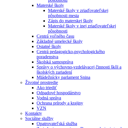
pôsobnosti
Materské školy
Materské školy v zriaďovateľskej
pôsobnosti mesta
Zápis do materskej školy
Materské školy v inej zriaďovateľskej
pôsobnosti
Centrá voľného času
Základné umelecké školy
Ostatné školy
Centrá pedagogicko-psychologického
poradenstva
Školská samospráva
Správy o výchovno-vzdelávacej činnosti škôl a
školských zariadení
Mládežnícky parlament Snina
Životné prostredie
Ako triediť
Odpadové hospodárstvo
Vodná správa
Ochrana prírody a krajiny
VZN
Kontakty
Sociálne služby
Opatrovateľská služba