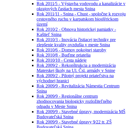
Rok 2011⁄5 - Výstavba vodovodu a kanalizácie v
okrajových častiach mesta Snina
Rok 2011⁄11 - Snina - Chust - spoločne k rozvoju
cestovného ruchu v karpatskom biosférickom
území
Rok 2010⁄2 - Obnova historickej pamiatky -
Kaštieľ Snina
Rok 2010⁄3 - Inovácia čistiacej techniky pre
zlepšenie kvality ovzdušia v meste Snina
Rok 2010⁄6 - Domov pokojnej staroby
Rok 2010⁄8 - Buďme priatelia
Rok 2010⁄10 - Cesta nádeje
Rok 2009⁄2 - Rekonštrukcia a modernizácia
Materskej školy na Ul. Čsl. armády v Snine
Rok 2009⁄2 - Pilotný projekt priateľstva na
východnej hranici
Rok 2009⁄9 - Revitalizácia Námestia Centrum
Snina
Rok 2009⁄9 - Regionálne centrum
zhodnocovania biologicky rozložiteľného
odpadu v Meste Snina
Rok 2009⁄9 - Stavebné úpravy, modernizácia MŠ
Budovateľská Snina
Rok 2009⁄9 - Stavebné úpravy 9⁄22 tr. ZŠ
Budovateľská Snina