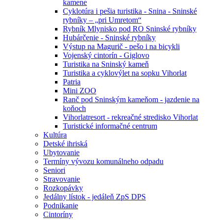
kamene
Cyklotúra i pešia turistika - Snina - Sninské
rybníky – „pri Umretom“
Rybník Mlynisko pod RO Sninské rybníky
Hubárčenie - Sninské rybníky
Výstup na Magurič - pešo i na bicykli
Vojenský cintorín - Giglovo
Turistika na Sninský kameň
Turistika a cyklovýlet na sopku Vihorlat
Patria
Mini ZOO
Ranč pod Sninským kameňom - jazdenie na
koňoch
Vihorlatresort - rekreačné stredisko Vihorlat
Turistické informačné centrum
Kultúra
Detské ihriská
Ubytovanie
Termíny vývozu komunálneho odpadu
Seniori
Stravovanie
Rozkopávky
Jedálny lístok - jedáleň ZpS DPS
Podnikanie
Cintoríny