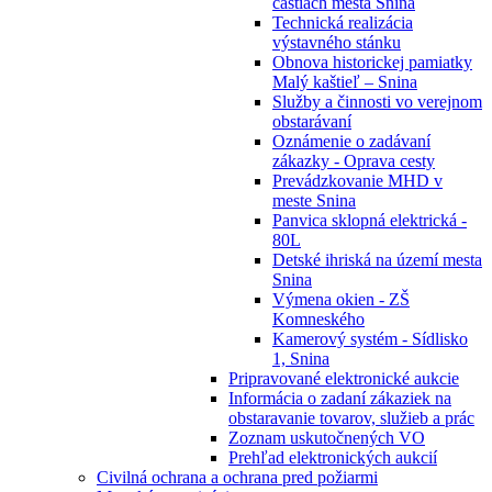
častiach mesta Snina
Technická realizácia
výstavného stánku
Obnova historickej pamiatky
Malý kaštieľ – Snina
Služby a činnosti vo verejnom
obstarávaní
Oznámenie o zadávaní
zákazky - Oprava cesty
Prevádzkovanie MHD v
meste Snina
Panvica sklopná elektrická -
80L
Detské ihriská na území mesta
Snina
Výmena okien - ZŠ
Komneského
Kamerový systém - Sídlisko
1, Snina
Pripravované elektronické aukcie
Informácia o zadaní zákaziek na
obstaravanie tovarov, služieb a prác
Zoznam uskutočnených VO
Prehľad elektronických aukcií
Civilná ochrana a ochrana pred požiarmi