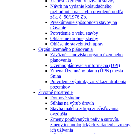
Žiadosť o zmenu v užívaní stavby
Návrh na vydanie kolaudačného
rozhodnutia na stavbu povolenú podľa
zák. č. 50/1976 Zb.
Preskúmanie spôsobilosti stavby na
užívanie
Potvrdenie o veku stavby
Ohlásenie drobnej stavby
Ohlásenie stavebných úprav
Orgán územného plánovania
Záväzné stanovisko orgánu územného
plánovania
Územnoplánovacia informácia (UPI)
Zmena Územného plánu (ÚPN) mesta
Snina
Potvrdenie výnimky zo zákazu drobenia
pozemkov
Životné prostredie
Domové studne
Súhlas na výrub drevín
Stavba malého zdroja znečisťovania
ovzdušia
Zmeny používaných palív a surovín,
zmeny technologických zariadení a zmeny
ich užívania