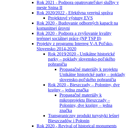
Rok 2021 - Podpora opatrovateľskej služby v
meste Snina II
Rok 2020⁄2022 - Efektívna verejná správa
Projektové výstupy EVS
Rok 2020 - Budovanie odborných kapacít na
komunitnej úrovni
Rok 2020 - Podpora a zvyšovanie kvality
terénnej sociálnej práce (NP TSP II)
Projekty z programu Interreg V-A Poľsko-
Slovensko 2014-2020
Rok 2019⁄2020 - Unikátne historické
parky – poklady slovensko-poľského
pohraničia
Propagačné materiály k projektu
Unikátne historické parky – poklady
slovensko-poľského pohraničia
Rok 2020 - Bieszczady – Poloniny, dve
krajiny – jedna značka
Propagačné materiály k
mikroprojektu Bieszczady –
Poloniny, dve krajiny – jedna
značka
Transgraniczny produkt turystyki leśnej
Bieszczadów i Połonin
Rok 2020 - Revival of historical monuments