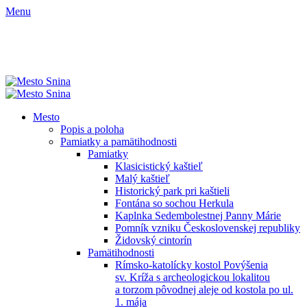
Menu
Mesto
Popis a poloha
Pamiatky a pamätihodnosti
Pamiatky
Klasicistický kaštieľ
Malý kaštieľ
Historický park pri kaštieli
Fontána so sochou Herkula
Kaplnka Sedembolestnej Panny Márie
Pomník vzniku Československej republiky
Židovský cintorín
Pamätihodnosti
Rímsko-katolícky kostol Povýšenia
sv. Kríža s archeologickou lokalitou
a torzom pôvodnej aleje od kostola po ul.
1. mája