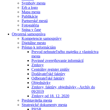
Symboly mesta
Erb a logo
Mapa mesta
Publikácie
Partnerské mestá
Fotogaléria
Snina v čase
Otvorená samospráva
Kompetencie samosprávy
Digitálne mesto
Prístup k informáciám
Prevod nehnuteľného majetku z vlastníctva
mesta
Povinné zverejňovanie informácií
Zmluvy
Centrálny register zmlúv
Dodávateľské faktúry
Odberateľské faktúry
Objednávky
Zmluvy, faktúry, objednávky - Archív do
09⁄2019
Zmluvy od 18. 12. 2020
Predstavitelia mesta
Strategické dokumenty mesta
PHSR