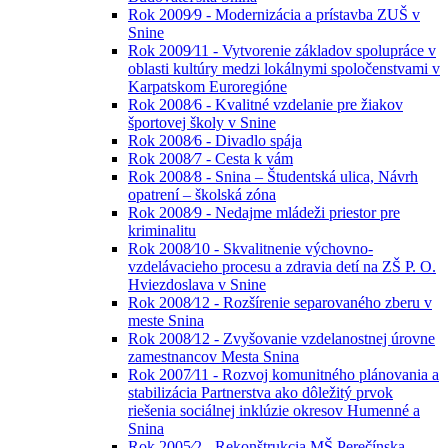
Rok 2009⁄9 - Modernizácia a prístavba ZUŠ v
Snine
Rok 2009⁄11 - Vytvorenie základov spolupráce v
oblasti kultúry medzi lokálnymi spoločenstvami v
Karpatskom Euroregióne
Rok 2008⁄6 - Kvalitné vzdelanie pre žiakov
športovej školy v Snine
Rok 2008⁄6 - Divadlo spája
Rok 2008⁄7 - Cesta k vám
Rok 2008⁄8 - Snina – Študentská ulica, Návrh
opatrení – školská zóna
Rok 2008⁄9 - Nedajme mládeži priestor pre
kriminalitu
Rok 2008⁄10 - Skvalitnenie výchovno-
vzdelávacieho procesu a zdravia detí na ZŠ P. O.
Hviezdoslava v Snine
Rok 2008⁄12 - Rozšírenie separovaného zberu v
meste Snina
Rok 2008⁄12 - Zvyšovanie vzdelanostnej úrovne
zamestnancov Mesta Snina
Rok 2007⁄11 - Rozvoj komunitného plánovania a
stabilizácia Partnerstva ako dôležitý prvok
riešenia sociálnej inklúzie okresov Humenné a
Snina
Rok 2005⁄2 - Rekonštrukcia MŠ Perečínska