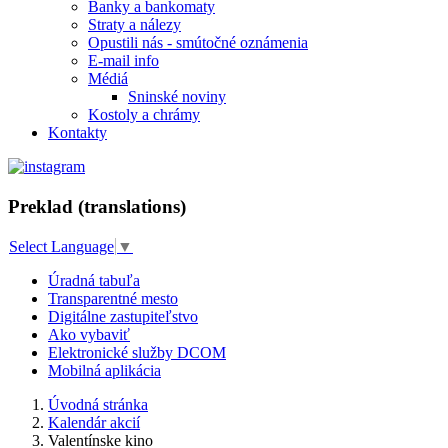
Banky a bankomaty
Straty a nálezy
Opustili nás - smútočné oznámenia
E-mail info
Médiá
Sninské noviny
Kostoly a chrámy
Kontakty
Preklad (translations)
Select Language
▼
Úradná tabuľa
Transparentné mesto
Digitálne zastupiteľstvo
Ako vybaviť
Elektronické služby DCOM
Mobilná aplikácia
Úvodná stránka
Kalendár akcií
Valentínske kino