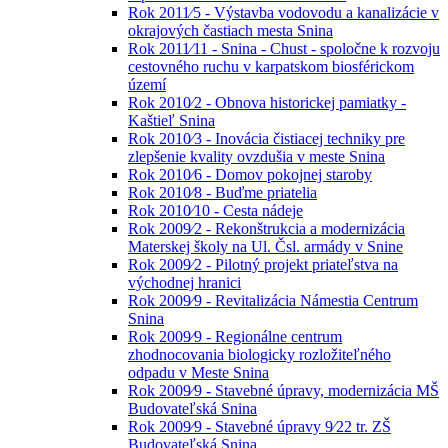
Rok 2011⁄5 - Výstavba vodovodu a kanalizácie v
okrajových častiach mesta Snina
Rok 2011⁄11 - Snina - Chust - spoločne k rozvoju
cestovného ruchu v karpatskom biosférickom
území
Rok 2010⁄2 - Obnova historickej pamiatky -
Kaštieľ Snina
Rok 2010⁄3 - Inovácia čistiacej techniky pre
zlepšenie kvality ovzdušia v meste Snina
Rok 2010⁄6 - Domov pokojnej staroby
Rok 2010⁄8 - Buďme priatelia
Rok 2010⁄10 - Cesta nádeje
Rok 2009⁄2 - Rekonštrukcia a modernizácia
Materskej školy na Ul. Čsl. armády v Snine
Rok 2009⁄2 - Pilotný projekt priateľstva na
východnej hranici
Rok 2009⁄9 - Revitalizácia Námestia Centrum
Snina
Rok 2009⁄9 - Regionálne centrum
zhodnocovania biologicky rozložiteľného
odpadu v Meste Snina
Rok 2009⁄9 - Stavebné úpravy, modernizácia MŠ
Budovateľská Snina
Rok 2009⁄9 - Stavebné úpravy 9⁄22 tr. ZŠ
Budovateľská Snina