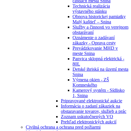
častiach mesta Snina
Technická realizácia
výstavného stánku
Obnova historickej pamiatky
Malý kaštieľ – Snina
Služby a činnosti vo verejnom
obstarávaní
Oznámenie o zadávaní
zákazky - Oprava cesty
Prevádzkovanie MHD v
meste Snina
Panvica sklopná elektrická -
80L
Detské ihriská na území mesta
Snina
Výmena okien - ZŠ
Komneského
Kamerový systém - Sídlisko
1, Snina
Pripravované elektronické aukcie
Informácia o zadaní zákaziek na
obstaravanie tovarov, služieb a prác
Zoznam uskutočnených VO
Prehľad elektronických aukcií
Civilná ochrana a ochrana pred požiarmi