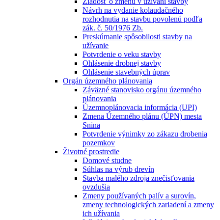
Žiadosť o zmenu v užívaní stavby
Návrh na vydanie kolaudačného
rozhodnutia na stavbu povolenú podľa
zák. č. 50/1976 Zb.
Preskúmanie spôsobilosti stavby na
užívanie
Potvrdenie o veku stavby
Ohlásenie drobnej stavby
Ohlásenie stavebných úprav
Orgán územného plánovania
Záväzné stanovisko orgánu územného
plánovania
Územnoplánovacia informácia (UPI)
Zmena Územného plánu (ÚPN) mesta
Snina
Potvrdenie výnimky zo zákazu drobenia
pozemkov
Životné prostredie
Domové studne
Súhlas na výrub drevín
Stavba malého zdroja znečisťovania
ovzdušia
Zmeny používaných palív a surovín,
zmeny technologických zariadení a zmeny
ich užívania