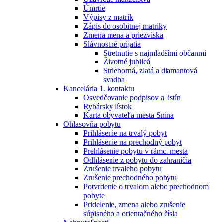
Úmrtie
Výpisy z matrík
Zápis do osobitnej matriky
Zmena mena a priezviska
Slávnostné prijatia
Stretnutie s najmladšími občanmi
Životné jubileá
Strieborná, zlatá a diamantová
svadba
Kancelária 1. kontaktu
Osvedčovanie podpisov a listín
Rybársky lístok
Karta obyvateľa mesta Snina
Ohlasovňa pobytu
Prihlásenie na trvalý pobyt
Prihlásenie na prechodný pobyt
Prehlásenie pobytu v rámci mesta
Odhlásenie z pobytu do zahraničia
Zrušenie trvalého pobytu
Zrušenie prechodného pobytu
Potvrdenie o trvalom alebo prechodnom
pobyte
Pridelenie, zmena alebo zrušenie
súpisného a orientačného čísla