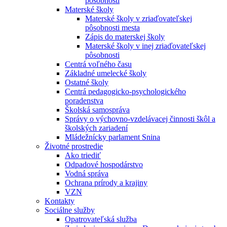
pôsobnosti
Materské školy
Materské školy v zriaďovateľskej
pôsobnosti mesta
Zápis do materskej školy
Materské školy v inej zriaďovateľskej
pôsobnosti
Centrá voľného času
Základné umelecké školy
Ostatné školy
Centrá pedagogicko-psychologického
poradenstva
Školská samospráva
Správy o výchovno-vzdelávacej činnosti škôl a
školských zariadení
Mládežnícky parlament Snina
Životné prostredie
Ako triediť
Odpadové hospodárstvo
Vodná správa
Ochrana prírody a krajiny
VZN
Kontakty
Sociálne služby
Opatrovateľská služba