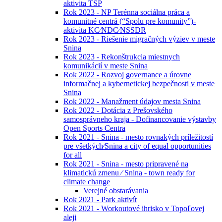
aktivita TSP
Rok 2023 - NP Terénna sociálna práca a
komunitné centrá (“Spolu pre komunity”)-
aktivita KC⁄NDC⁄NSSDR
Rok 2023 - Riešenie migračných výziev v meste
Snina
Rok 2023 - Rekonštrukcia miestnych
komunikácií v meste Snina
Rok 2022 - Rozvoj governance a úrovne
informačnej a kybernetickej bezpečnosti v meste
Snina
Rok 2022 - Manažment údajov mesta Snina
Rok 2022 - Dotácia z Prešovského
samosprávneho kraja - Dofinancovanie výstavby
Open Sports Centra
Rok 2021 - Snina - mesto rovnakých príležitostí
pre všetkých⁄Snina a city of equal opportunities
for all
Rok 2021 - Snina - mesto pripravené na
klimatickú zmenu ⁄ Snina - town ready for
climate change
Verejné obstarávania
Rok 2021 - Park aktivít
Rok 2021 - Workoutové ihrisko v Topoľovej
aleji