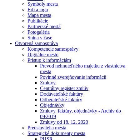
Symboly mesta
Erb a logo
Mapa mesta
Publikácie
Partnerské mestá
Fotogaléria
Snina v čase
Otvorená samospráva
Kompetencie samosprávy
Digitálne mesto
Prístup k informáciám
Prevod nehnuteľného majetku z vlastníctva
mesta
Povinné zverejňovanie informácií
Zmluvy
Centrálny register zmlúv
Dodávateľské faktúry
Odberateľské faktúry
Objednávky
Zmluvy, faktúry, objednávky - Archív do
09⁄2019
Zmluvy od 18. 12. 2020
Predstavitelia mesta
Strategické dokumenty mesta
PHSR