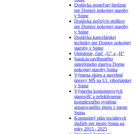
Dodávka posteľnej bielizne
pre Domov pokojnej staroby
v Snine
Dodávka nočných stolíkov
pre Domov pokojnej staroby
v Snine
Dodávka kancelárskej
techniky pre Domov pokojnej
staroby v Snine
Oplotenie, časť „G“ a „H“
Sanácia zavlhnutého
suterénneho muriva Domu
pokojnej staroby Snina
Výmena okien a stavebné
úpravy MŠ na Ul. vihorlatskej
v Snine
Výstavba kontajnerových
stanovíšť a zefektívnenie
komplexného systému
separovaného zberu v meste
Snina
Komunitný plán sociálnych
služieb pre mesto Snina na
roky 2015 - 2025