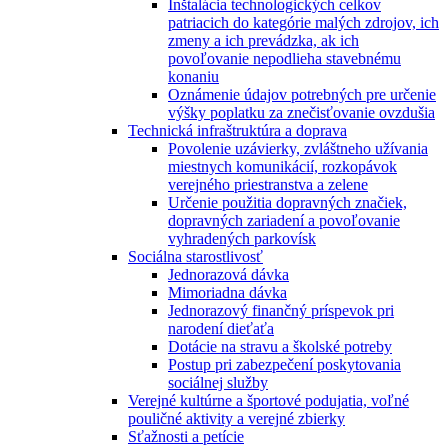
Inštalácia technologických celkov
patriacich do kategórie malých zdrojov, ich
zmeny a ich prevádzka, ak ich
povoľovanie nepodlieha stavebnému
konaniu
Oznámenie údajov potrebných pre určenie
výšky poplatku za znečisťovanie ovzdušia
Technická infraštruktúra a doprava
Povolenie uzávierky, zvláštneho užívania
miestnych komunikácií, rozkopávok
verejného priestranstva a zelene
Určenie použitia dopravných značiek,
dopravných zariadení a povoľovanie
vyhradených parkovísk
Sociálna starostlivosť
Jednorazová dávka
Mimoriadna dávka
Jednorazový finančný príspevok pri
narodení dieťaťa
Dotácie na stravu a školské potreby
Postup pri zabezpečení poskytovania
sociálnej služby
Verejné kultúrne a športové podujatia, voľné
pouličné aktivity a verejné zbierky
Sťažnosti a petície