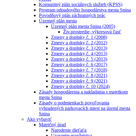
Komunitný plán sociálnych služieb (KPSS)
Program odpadového hospodárstva mesta Snina
Povodňový plán záchranných prác
Územný plán mesta
Územný plán mesta Snina (2005)
Živ.prostredie, výkresová časť
Zmeny a doplnky č. 1 (2008)
Zmeny a doplnky č. 2 (2012)
Zmeny a doplnky č. 3 (2013)
Zmeny a doplnky č. 4 (2013)
Zmeny a doplnky č. 5 (2013)
Zmeny a doplnky č. 6 (2017)
Zmeny a doplnky č. 7 (2018)
Zmeny a doplnky č. 8 (2021)
Zmeny a doplnky č. 9 (2021)
Zmeny a doplnky č. 10 (2024)
Zásady hospodárenia a nakladania s majetkom
mesta Snina
Zásady o podmienkach povoľovania
vyhradených parkovacích miest na území mesta
Snina
Ako vybaviť
Matričný úrad
Narodenie dieťaťa
Uzavretie manželstva