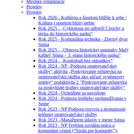
Mestské organizácie
Projekty
Projekty
Rok 2026 - Kultúrou a športom bližšie k sebe /
Kulturą i sportem bliżej siebie
Rok 2025 - „Cyklotrasa po nábreží Cirochy a
lávka do historického parku“
Rok 2025 - Komunálna technika - Zberný dvor
Snina
Rok 2025 - „Obnova historickej pamiatky Malý
kaštieľ Snina – 3. etapa historického parku“
Rok 2024 - „Kostrubaň bez odpadkov“
Rok 2024 - NP „Podpora opatrovateľskej
služby“ aktivita „Poskytovanie príspevku na
opatrovateľskú službu ako súčasť systémovej
zmeny“ podaktivita 2 “Poskytovanie príspevku
za poskytnuté hodiny opatrovateľskej služby“
Rok 2024 - Ochráňme sa navzájom
Rok 2024 - Podpora lepšieho spolunažívania v
Snine
Rok 2023 - NP Podpora rozvoja a dostupnosti
terénnej opatrovateľskej služby
Rok 2023 - Manažment údajov v meste Snina
Rok 2023 - NP Terénna sociálna práca a
komunitné centrá (“Spolu pre komunity”)-