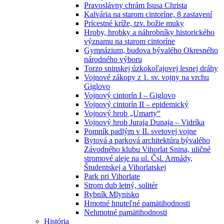
Pravoslávny chrám Isusa Christa
Kalvária na starom cintoríne, 8 zastavení
Prícestné kríže, tzv. božie muky
Hroby, hrobky a náhrobníky historického
významu na starom cintoríne
Gymnázium, budova bývalého Okresného
národného výboru
Torzo sninskej úzkokoľajovej lesnej dráhy
Vojnové zákopy z 1. sv. vojny na vrchu
Giglovo
Vojnový cintorín I – Giglovo
Vojnový cintorín II – epidemický
Vojnový hrob „Umarty“
Vojnový hrob Juraja Dunaja – Vidríka
Pomník padlým v II. svetovej vojne
Bytová a parková architektúra bývalého
Závodného klubu Vihorlat Snina, uličné
stromové aleje na ul. Čsl. Armády,
Študentskej a Vihorlatskej
Park pri Vihorlate
Strom dub letný, solitér
Rybník Mlynisko
Hmotné hnuteľné pamätihodnosti
Nehmotné pamätihodnosti
História