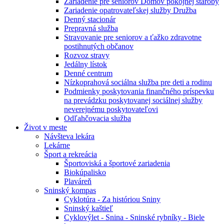
Zariadenie pre seniorov Domov pokojnej staroby
Zariadenie opatrovateľskej služby Družba
Denný stacionár
Prepravná služba
Stravovanie pre seniorov a ťažko zdravotne
postihnutých občanov
Rozvoz stravy
Jedálny lístok
Denné centrum
Nízkoprahová sociálna služba pre deti a rodinu
Podmienky poskytovania finančného príspevku
na prevádzku poskytovanej sociálnej služby
neverejnému poskytovateľovi
Odľahčovacia služba
Život v meste
Návšteva lekára
Lekárne
Šport a rekreácia
Športoviská a športové zariadenia
Biokúpalisko
Plaváreň
Sninský kompas
Cyklotúra - Za históriou Sniny
Sninský kaštieľ
Cyklovýlet - Snina - Sninské rybníky - Biele