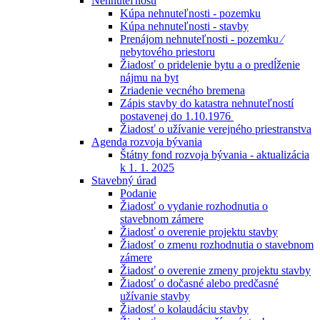
Nehnuteľnosti
Kúpa nehnuteľnosti - pozemku
Kúpa nehnuteľnosti - stavby
Prenájom nehnuteľnosti - pozemku ⁄
nebytového priestoru
Žiadosť o pridelenie bytu a o predĺženie
nájmu na byt
Zriadenie vecného bremena
Zápis stavby do katastra nehnuteľností
postavenej do 1.10.1976
Žiadosť o užívanie verejného priestranstva
Agenda rozvoja bývania
Štátny fond rozvoja bývania - aktualizácia
k 1. 1. 2025
Stavebný úrad
Podanie
Žiadosť o vydanie rozhodnutia o
stavebnom zámere
Žiadosť o overenie projektu stavby
Žiadosť o zmenu rozhodnutia o stavebnom
zámere
Žiadosť o overenie zmeny projektu stavby
Žiadosť o dočasné alebo predčasné
užívanie stavby
Žiadosť o kolaudáciu stavby