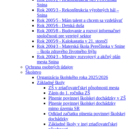
Snina
Rok 2005⁄3 - Rekonštrukcia výrobných hál –
Snina
Rok 2005⁄5 - Mám talent a chcem sa vzdelávať
Rok 2005⁄6 - Detská duša
Rok 2005⁄8 - Budovanie a rozvoj informačnej
spoločnosti pre verejný sektor
Rok 2005⁄9 - Kalokagatia v 21. storočí
Rok 2004⁄3 - Materská škola Perečínska v Snine
– škola zdravého životného štýlu
Rok 2004⁄3 - Miestny rozvojový a akčný plán
mesta Snina
Ochrana osobných údajov
Školstvo
Organizácia školského roka 2025/2026
Základné školy
ZŠ v zriaďovateľskej pôsobnosti mesta
Zápis do 1. ročníka ZŠ
Plnenie povinnej školskej dochádzky v ZŠ
Plnenie povinnej školskej dochádzky
mimo územia SR
Odklad začiatku plnenia povinnej školskej
dochádzky
Základné školy v inej zriaďovateľskej