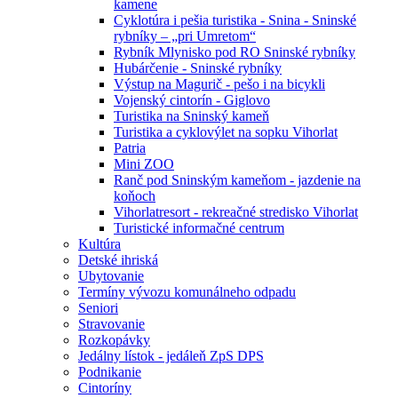
kamene
Cyklotúra i pešia turistika - Snina - Sninské
rybníky – „pri Umretom“
Rybník Mlynisko pod RO Sninské rybníky
Hubárčenie - Sninské rybníky
Výstup na Magurič - pešo i na bicykli
Vojenský cintorín - Giglovo
Turistika na Sninský kameň
Turistika a cyklovýlet na sopku Vihorlat
Patria
Mini ZOO
Ranč pod Sninským kameňom - jazdenie na
koňoch
Vihorlatresort - rekreačné stredisko Vihorlat
Turistické informačné centrum
Kultúra
Detské ihriská
Ubytovanie
Termíny vývozu komunálneho odpadu
Seniori
Stravovanie
Rozkopávky
Jedálny lístok - jedáleň ZpS DPS
Podnikanie
Cintoríny