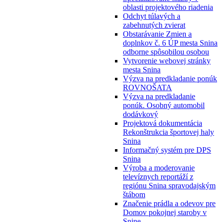
oblasti projektového riadenia
Odchyt túlavých a
zabehnutých zvierat
Obstarávanie Zmien a
doplnkov č. 6 ÚP mesta Snina
odborne spôsobilou osobou
Vytvorenie webovej stránky
mesta Snina
Výzva na predkladanie ponúk
ROVNOŠATA
Výzva na predkladanie
ponúk. Osobný automobil
dodávkový
Projektová dokumentácia
Rekonštrukcia športovej haly
Snina
Informačný systém pre DPS
Snina
Výroba a moderovanie
televíznych reportáží z
regiónu Snina spravodajským
štábom
Značenie prádla a odevov pre
Domov pokojnej staroby v
Snine