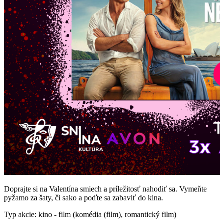
Doprajte si na Valentína smiech a príležitosť nahodiť sa. Vymeňte
pyžamo za šaty, či sako a poďte sa zabaviť do kina.
Typ akcie: kino - film (komédia (film), romantický film)