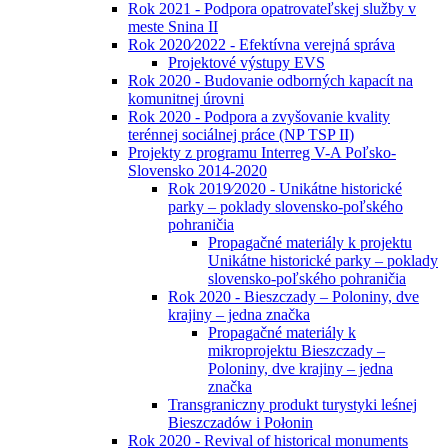
Rok 2021 - Podpora opatrovateľskej služby v
meste Snina II
Rok 2020⁄2022 - Efektívna verejná správa
Projektové výstupy EVS
Rok 2020 - Budovanie odborných kapacít na
komunitnej úrovni
Rok 2020 - Podpora a zvyšovanie kvality
terénnej sociálnej práce (NP TSP II)
Projekty z programu Interreg V-A Poľsko-
Slovensko 2014-2020
Rok 2019⁄2020 - Unikátne historické
parky – poklady slovensko-poľského
pohraničia
Propagačné materiály k projektu
Unikátne historické parky – poklady
slovensko-poľského pohraničia
Rok 2020 - Bieszczady – Poloniny, dve
krajiny – jedna značka
Propagačné materiály k
mikroprojektu Bieszczady –
Poloniny, dve krajiny – jedna
značka
Transgraniczny produkt turystyki leśnej
Bieszczadów i Połonin
Rok 2020 - Revival of historical monuments