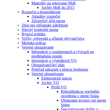
Materiály na rokovanie MsR
Archív MsR do 2015
Rozpočet a hospodárenie
Aktuálny rozpočet
Záverečný účet mesta
Zbor pre občianske záležitosti
Hlavný kontrolór mesta
Bytová politika
Voľby, referendá a sčítanie obyvateľstva
Mestská polícia
Verejné obstarávanie
Informácie o oznámeniach a výzvach na
predkladanie ponúk
Informácie o výsledkoch VO
Obstarávateľský plán
Prehľad zákaziek s nízkou hodnotou
Verejné obstarávania
Elektronické aukcie
Archiv VO
Profil VO
Rekonštrukcia verejného
osvetlenia v meste Snina
Obstaranie tovarov pre mesto
Snina
Špecializované služby v