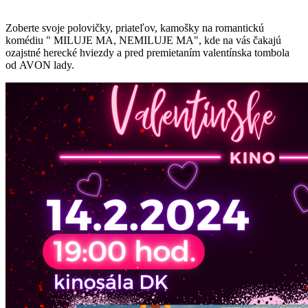
Zoberte svoje polovičky, priateľov, kamošky na romantickú
komédiu " MILUJE MA, NEMILUJE MA", kde na vás čakajú
ozajstné herecké hviezdy a pred premietaním valentínska tombola
od AVON lady.