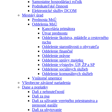
Samostatne hospodáriaci roľník
Podnikateľské činnosti
Elektronické služby DCOM
Mestský úrad
Prednosta MsÚ
Oddelenia MsÚ
Kancelária primátora
Útvar prednostu
Oddelenie školstva, mládeže a cestovného
ruchu
Oddelenie starostlivosti o obyvateľa
Oddelenie finančné
Oddelenie právne
Oddelenie správy majetku
Oddelenie výstavby, ÚP, ŽP a SP
Oddelenie sociálnych služieb
Oddelenie komunálnych služieb
Vnútorné smernice
Všeobecne záväzné nariadenia
Dane a poplatky
Daň z nehnuteľností
Daň za psa
Daň za užívanie verejného priestranstva a
prenosné garáže
Daň za ubytovanie