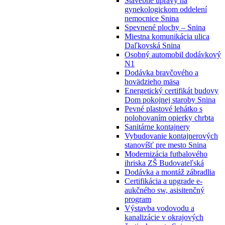
Stavebné úpravy na
gynekologickom oddelení
nemocnice Snina
Spevnené plochy – Snina
Miestna komunikácia ulica
Daľkovská Snina
Osobný automobil dodávkový
N1
Dodávka bravčového a
hovädzieho mäsa
Energetický certifikát budovy
Dom pokojnej staroby Snina
Pevné plastové lehátko s
polohovaním opierky chrbta
Sanitárne kontajnery
Vybudovanie kontajnerových
stanovíšť pre mesto Snina
Modernizácia futbalového
ihriska ZŠ Budovateľská
Dodávka a montáž zábradlia
Certifikácia a upgrade e-
aukčného sw, asisitenčný
program
Výstavba vodovodu a
kanalizácie v okrajových