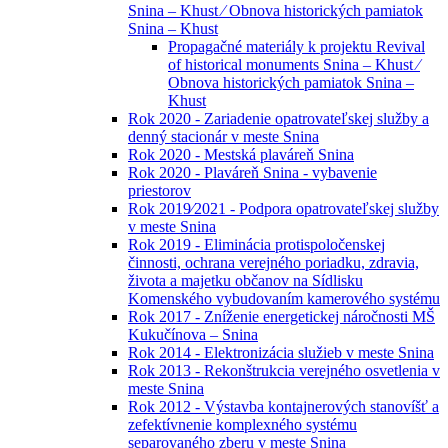
Snina – Khust ⁄ Obnova historických pamiatok
Snina – Khust
Propagačné materiály k projektu Revival
of historical monuments Snina – Khust ⁄
Obnova historických pamiatok Snina –
Khust
Rok 2020 - Zariadenie opatrovateľskej služby a
denný stacionár v meste Snina
Rok 2020 - Mestská plaváreň Snina
Rok 2020 - Plaváreň Snina - vybavenie
priestorov
Rok 2019⁄2021 - Podpora opatrovateľskej služby
v meste Snina
Rok 2019 - Eliminácia protispoločenskej
činnosti, ochrana verejného poriadku, zdravia,
života a majetku občanov na Sídlisku
Komenského vybudovaním kamerového systému
Rok 2017 - Zníženie energetickej náročnosti MŠ
Kukučínova – Snina
Rok 2014 - Elektronizácia služieb v meste Snina
Rok 2013 - Rekonštrukcia verejného osvetlenia v
meste Snina
Rok 2012 - Výstavba kontajnerových stanovíšť a
zefektívnenie komplexného systému
separovaného zberu v meste Snina