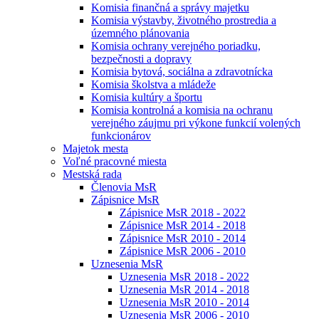
Komisia finančná a správy majetku
Komisia výstavby, životného prostredia a
územného plánovania
Komisia ochrany verejného poriadku,
bezpečnosti a dopravy
Komisia bytová, sociálna a zdravotnícka
Komisia školstva a mládeže
Komisia kultúry a športu
Komisia kontrolná a komisia na ochranu
verejného záujmu pri výkone funkcií volených
funkcionárov
Majetok mesta
Voľné pracovné miesta
Mestská rada
Členovia MsR
Zápisnice MsR
Zápisnice MsR 2018 - 2022
Zápisnice MsR 2014 - 2018
Zápisnice MsR 2010 - 2014
Zápisnice MsR 2006 - 2010
Uznesenia MsR
Uznesenia MsR 2018 - 2022
Uznesenia MsR 2014 - 2018
Uznesenia MsR 2010 - 2014
Uznesenia MsR 2006 - 2010