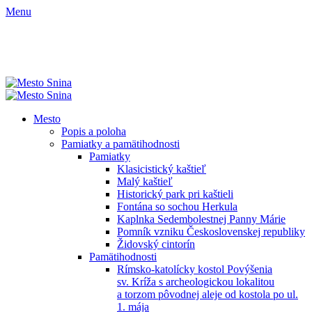
Menu
Mesto
Popis a poloha
Pamiatky a pamätihodnosti
Pamiatky
Klasicistický kaštieľ
Malý kaštieľ
Historický park pri kaštieli
Fontána so sochou Herkula
Kaplnka Sedembolestnej Panny Márie
Pomník vzniku Československej republiky
Židovský cintorín
Pamätihodnosti
Rímsko-katolícky kostol Povýšenia
sv. Kríža s archeologickou lokalitou
a torzom pôvodnej aleje od kostola po ul.
1. mája