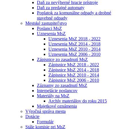
Daň za nevýherné hracie prístroje
Daň za predajné automaty
Poplatok za komunálne odpady a drobné
stavebné odpady
Mestské zastupiteľstvo
Poslanci MsZ
Uznesenia MsZ
Uznesenia MsZ 2018 - 2022
Uznesenia MsZ 2014 - 2018
Uznesenia MsZ 2010 - 2014
Uznesenia MsZ 2006 - 2010
Zápisnice zo zasadnutí MsZ
Zápisnice MsZ 2018 - 2022
Zápisnice MsZ 2014 - 2018
Zápisnice MsZ 2010 - 2014
Zápisnice MsZ 2006 - 2010
Záznamy zo zasadnutí MsZ
Interpelácie poslancov
Materiály na MsZ
Archív materiálov do roku 2015
Majetkové oznámenia
Výročná správa mesta
Dotácie
Formulár
Stále komisie pri MsZ